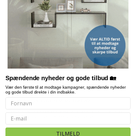
JUSTERBAR HØJDE OG RYGLÆN
Maks. bæreevne
110 kg
OFTE STILLEDE SPØRGSMÅL
Kan højden justeres?
Hvor meget kan stolen bære?
Spændende nyheder og gode tilbud 🏡
Kan sædet dreje rundt?
Vær den første til at modtage kampagner, spændende nyheder
og gode tilbud direkte i din indbakke.
Hvilke materialer er stolen lavet af?
Bemærk: FAQ er vejledende information. Vi tager forbehold for fejl og
Email
mangler, og oplysningerne er ikke juridisk bindende.
TILMELD