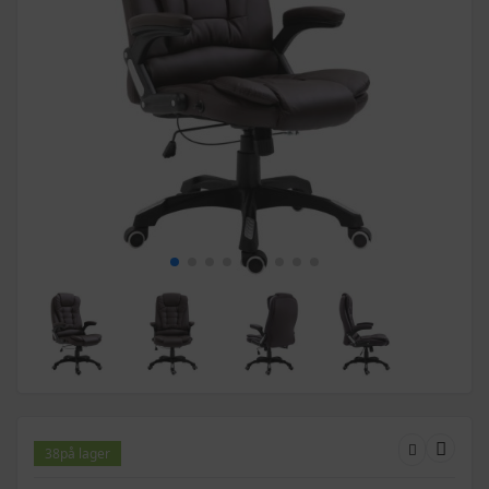
38
på lager