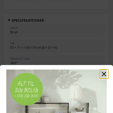
SPECIFIKATIONER
FARVE
Brun
MÅL
67 × 71 × 110-119 cm (B × D × H)
DREJELIGT SÆDE
360°
HJUL
5 stk., diameter 50 mm, nylon
GASLØFT
100 mm
MATERIALER
PU, PVC, PP