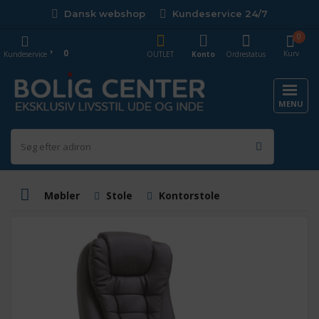
Dansk webshop
Kundeservice 24/7
0
0
Kurv
Kundeservice
OUTLET
Konto
Ordrestatus
MENU
Møbler
Stole
Kontorstole