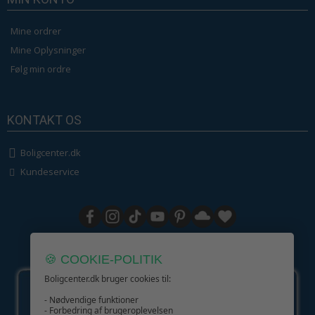
Mine ordrer
Mine Oplysninger
Følg min ordre
KONTAKT OS
Boligcenter.dk
Kundeservice
GIV GLÆDE MED ET GAVEKORT!
🍪 COOKIE-POLITIK
Boligcenter.dk bruger cookies til:
- Nødvendige funktioner
- Forbedring af brugeroplevelsen