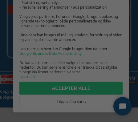
- Statistik og webanalyse
- Personalisering af annoncer / ads personalization
Vi og vores partnere, herunder Google, bruger cookies og
lignende teknologier til både personaliserede og ikke-
personaliserede annoncer.
Dine data kan bruges til måling, analyse, forbedring af siden
og visning af relevante annoncer.
Læs mere om hvordan Google bruger dine data her:
Google Business Data Responsibility
Du kan acceptere alle eller vælge dine præferencer
nedenfor. Du kan senere ændre eller trække dit samtykke
tilbage via ikonet nederst til venstre.
Læs mere
ACCEPTER ALLE
Copyright © 2026 | CVR: DK41222093 | Alle rettigheder forbeholdes |
Boligcenter.dk
🍪
Tilpas Cookies