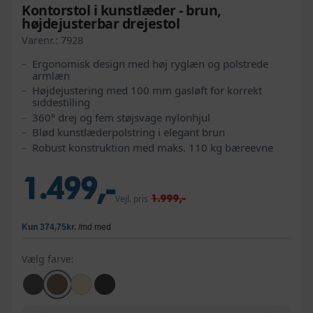
Kontorstol i kunstlæder - brun,
højdejusterbar drejestol
Varenr.:
7928
Ergonomisk design med høj ryglæn og polstrede
armlæn
Højdejustering med 100 mm gasløft for korrekt
siddestilling
360° drej og fem støjsvage nylonhjul
Blød kunstlæderpolstring i elegant brun
Robust konstruktion med maks. 110 kg bæreevne
1.499,-
1.999,-
Vejl. pris
Vælg farve: