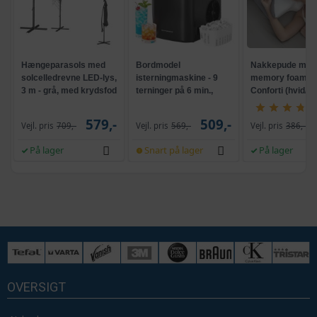
Hængeparasols med
Bordmodel
Nakkepude med
solcelledrevne LED-lys,
isterningmaskine - 9
memory foam -
3 m - grå, med krydsfod
terninger på 6 min.,
Conforti (hvid/gr
og krank, UPF 50+
selvrensende, sort
579,-
509,-
Vejl. pris
709,-
Vejl. pris
569,-
Vejl. pris
386,-
På lager
Snart på lager
På lager
OVERSIGT