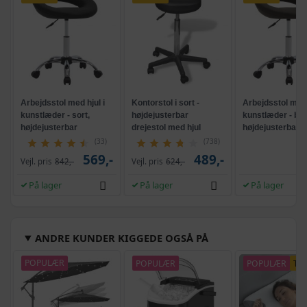
Arbejdsstol med hjul i
Kontorstol i sort -
Arbejdsstol med 
kunstlæder - sort,
højdejusterbar
kunstlæder - bru
højdejusterbar
drejestol med hjul
højdejusterbar
drejestol
(33)
(738)
569,-
489,-
Vejl. pris
842,-
Vejl. pris
624,-
På lager
På lager
På lager
ANDRE KUNDER KIGGEDE OGSÅ PÅ
POPULÆR
POPULÆR
POPULÆR
TI