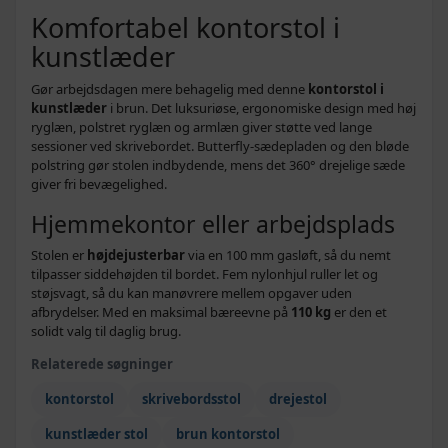
Komfortabel kontorstol i
kunstlæder
Gør arbejdsdagen mere behagelig med denne
kontorstol i
kunstlæder
i brun. Det luksuriøse, ergonomiske design med høj
ryglæn, polstret ryglæn og armlæn giver støtte ved lange
sessioner ved skrivebordet. Butterfly-sædepladen og den bløde
polstring gør stolen indbydende, mens det 360° drejelige sæde
giver fri bevægelighed.
Hjemmekontor eller arbejdsplads
Stolen er
højdejusterbar
via en 100 mm gasløft, så du nemt
tilpasser siddehøjden til bordet. Fem nylonhjul ruller let og
støjsvagt, så du kan manøvrere mellem opgaver uden
afbrydelser. Med en maksimal bæreevne på
110 kg
er den et
solidt valg til daglig brug.
Relaterede søgninger
kontorstol
skrivebordsstol
drejestol
kunstlæder stol
brun kontorstol