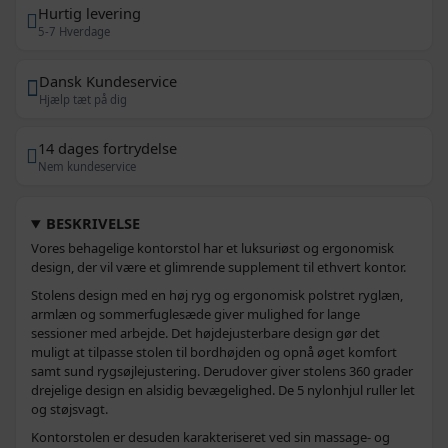
Hurtig levering
5-7 Hverdage
Dansk Kundeservice
Hjælp tæt på dig
14 dages fortrydelse
Nem kundeservice
BESKRIVELSE
Vores behagelige kontorstol har et luksuriøst og ergonomisk
design, der vil være et glimrende supplement til ethvert kontor.
Stolens design med en høj ryg og ergonomisk polstret ryglæn,
armlæn og sommerfuglesæde giver mulighed for lange
sessioner med arbejde. Det højdejusterbare design gør det
muligt at tilpasse stolen til bordhøjden og opnå øget komfort
samt sund rygsøjlejustering. Derudover giver stolens 360 grader
drejelige design en alsidig bevægelighed. De 5 nylonhjul ruller let
og støjsvagt.
Kontorstolen er desuden karakteriseret ved sin massage- og