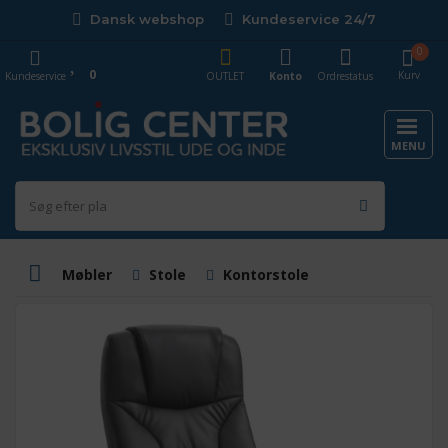
Dansk webshop
Kundeservice 24/7
0
0
Kurv
Kundeservice
OUTLET
Konto
Ordrestatus
MENU
Møbler
Stole
Kontorstole