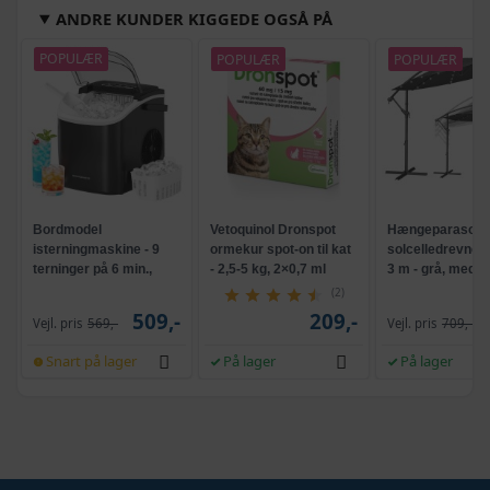
ANDRE KUNDER KIGGEDE OGSÅ PÅ
POPULÆR
POPULÆR
POPULÆR
Bordmodel
Vetoquinol Dronspot
Hængeparasols
isterningmaskine - 9
ormekur spot-on til kat
solcelledrevne L
terninger på 6 min.,
- 2,5-5 kg, 2×0,7 ml
3 m - grå, med k
selvrensende, sort
og krank, UPF 5
(2)
509,-
209,-
Vejl. pris
569,-
Vejl. pris
709,-
Snart på lager
På lager
På lager