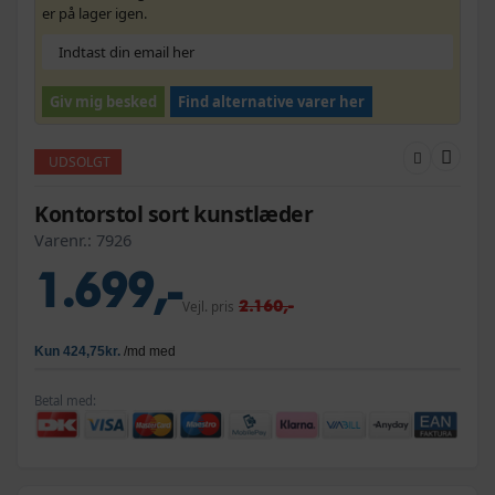
er på lager igen.
Giv mig besked
Find alternative varer her
UDSOLGT
Kontorstol sort kunstlæder
Varenr.:
7926
1.699,-
2.160,-
Vejl. pris
Betal med: