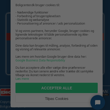
Boligcenter.dk bruger cookies til:
GIV GLÆDE MED ET GAVEKORT!
- Nødvendige funktioner
- Forbedring af brugeroplevelsen
- Statistik og webanalyse
- Personalisering af annoncer / ads personalization
Vi og vores partnere, herunder Google, bruger cookies og
lignende teknologier til både personaliserede og ikke-
personaliserede annoncer.
Dine data kan bruges til måling, analyse, forbedring af siden
og visning af relevante annoncer.
Læs mere om hvordan Google bruger dine data her:
Google Business Data Responsibility
Du kan acceptere alle eller vælge dine præferencer
nedenfor. Du kan senere ændre eller trække dit samtykke
tilbage via ikonet nederst til venstre.
Læs mere
ACCEPTER ALLE
Tilpas Cookies
Copyright © 2026 | CVR: DK41222093 | Alle rettigheder forbeholdes |
Boligcenter.dk
🍪