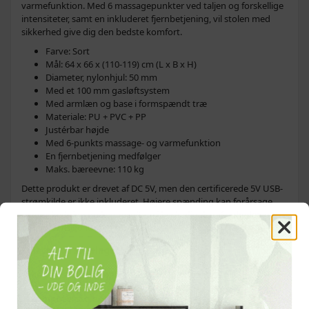
varmefunktion. Med 6 massagepunkter ved taljen og forskellige
intensiteter, samt en inkluderet fjernbetjening, vil stolen med
sikkerhed give dig den bedste komfort.
Farve: Sort
Mål: 64 x 66 x (110-119) cm (L x B x H)
Diameter, nylonhjul: 50 mm
Med et 100 mm gasløftsystem
Med armlæn og base i formspændt træ
Materiale: PU + PVC + PP
Justérbar højde
Med 6-punkts massage- og varmefunktion
En fjernbetjening medfølger
Maks. bæreevne: 110 kg
Dette produkt er drevet af DC 5V, men den certificerede 5V USB-
strømkilde er ikke inkluderet. Højere spænding kan forårsage
overophedning og kan resultere i beskadigelse af enheden og
potentiel risiko for brand.
GPSR
Relaterede søgninger
kontorstol
kontorstole
computerstol
computerstole
lænestol
lænestole