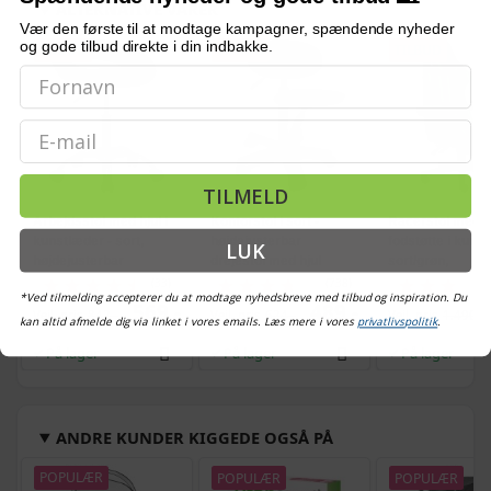
ALTERNATIVE VARER
Vær den første til at modtage kampagner, spændende nyheder
og gode tilbud direkte i din indbakke.
TILBUD
TILBUD
TILBUD
Email
TILMELD
Arbejdsstol med hjul i
Kontorstol i sort -
Racerstol med
kunstlæder - sort,
højdejusterbar
fodstøtte i kunst
LUK
højdejusterbar
drejestol med hjul
sort/grøn,
højdejusterbar 
(33)
(738)
*Ved tilmelding accepterer du at modtage nyhedsbreve med tilbud og inspiration. Du
kontorstol
569,-
489,-
Vejl. pris
842,-
Vejl. pris
624,-
Vejl. pris
1.490,-
kan altid afmelde dig via linket i vores emails. Læs mere i vores
privatlivspolitik
.
På lager
På lager
På lager
ANDRE KUNDER KIGGEDE OGSÅ PÅ
POPULÆR
POPULÆR
POPULÆR