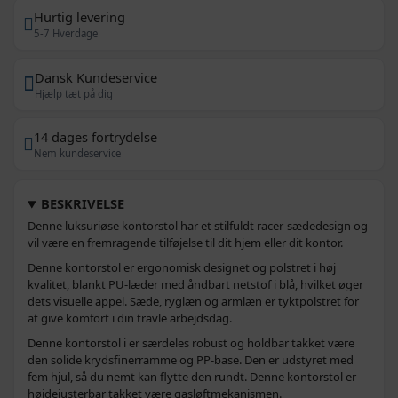
Hurtig levering
5-7 Hverdage
Dansk Kundeservice
Hjælp tæt på dig
14 dages fortrydelse
Nem kundeservice
BESKRIVELSE
Denne luksuriøse kontorstol har et stilfuldt racer-sædedesign og
vil være en fremragende tilføjelse til dit hjem eller dit kontor.
Denne kontorstol er ergonomisk designet og polstret i høj
kvalitet, blankt PU-læder med åndbart netstof i blå, hvilket øger
dets visuelle appel. Sæde, ryglæn og armlæn er tyktpolstret for
at give komfort i din travle arbejdsdag.
Denne kontorstol i er særdeles robust og holdbar takket være
den solide krydsfinerramme og PP-base. Den er udstyret med
fem hjul, så du nemt kan flytte den rundt. Denne kontorstol er
højdejusterbar takket være gasløftmekanismen.