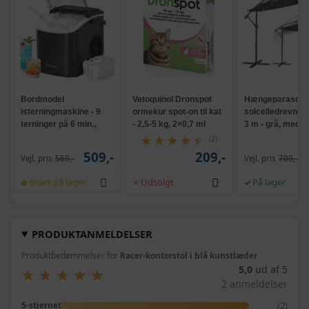
Bordmodel
Vetoquinol Dronspot
Hængeparasols
isterningmaskine - 9
ormekur spot-on til kat
solcelledrevne L
terninger på 6 min.,
- 2,5-5 kg, 2×0,7 ml
3 m - grå, med k
selvrensende, sort
og krank, UPF 5
(2)
509,-
209,-
Vejl. pris
569,-
Vejl. pris
709,-
Snart på lager
Udsolgt
På lager
PRODUKTANMELDELSER
Produktbedømmelser for
Racer-kontorstol i blå kunstlæder
5,0
ud af 5
★
★
★
★
★
★
★
★
★
★
2 anmeldelser
(2)
5-stjernet