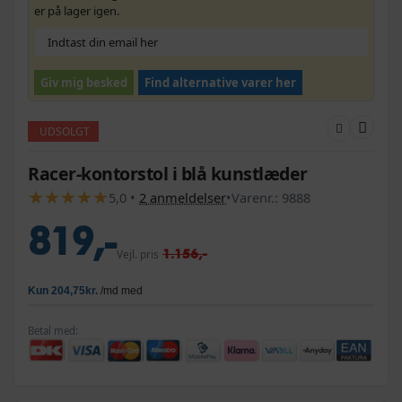
er på lager igen.
Giv mig besked
Find alternative varer her
UDSOLGT
Racer-kontorstol i blå kunstlæder
★
★
★
★
★
★
★
★
★
★
5,0
•
2
anmeldelser
•
Varenr.:
9888
819,-
1.156,-
Vejl. pris
Betal med: