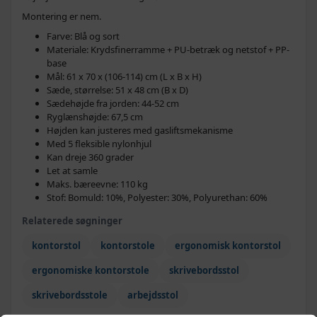
Montering er nem.
Farve: Blå og sort
Materiale: Krydsfinerramme + PU-betræk og netstof + PP-
base
Mål: 61 x 70 x (106-114) cm (L x B x H)
Sæde, størrelse: 51 x 48 cm (B x D)
Sædehøjde fra jorden: 44-52 cm
Ryglænshøjde: 67,5 cm
Højden kan justeres med gasliftsmekanisme
Med 5 fleksible nylonhjul
Kan dreje 360 grader
Let at samle
Maks. bæreevne: 110 kg
Stof: Bomuld: 10%, Polyester: 30%, Polyurethan: 60%
Relaterede søgninger
kontorstol
kontorstole
ergonomisk kontorstol
ergonomiske kontorstole
skrivebordsstol
skrivebordsstole
arbejdsstol