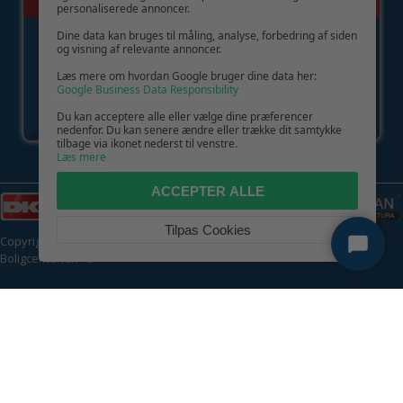
personaliserede annoncer.
Dine data kan bruges til måling, analyse, forbedring af siden
og visning af relevante annoncer.
Læs mere om hvordan Google bruger dine data her:
Google Business Data Responsibility
Du kan acceptere alle eller vælge dine præferencer
nedenfor. Du kan senere ændre eller trække dit samtykke
tilbage via ikonet nederst til venstre.
Læs mere
ACCEPTER ALLE
Tilpas Cookies
Copyright © 2026 | CVR: DK41222093 | Alle rettigheder forbeholdes |
Boligcenter.dk
🍪