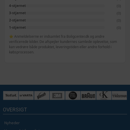
(0)
4-stjernet
(0)
3-stjernet
(0)
2-stjernet
(0)
1-stjernet
⭐ Anmeldelserne er indsamlet fra Boligcenter.dk og andre
verificerede kilder. De afspejler kundernes samlede oplevelse, som
kan vedrøre både produktet, leveringstiden eller andre forhold i
købsprocessen.
OVERSIGT
Nyheder