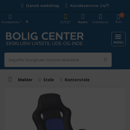
Dansk webshop
Kundeservice 24/7
0
0
Kurv
Kundeservice
OUTLET
Konto
Ordrestatus
MENU
Møbler
Stole
Kontorstole