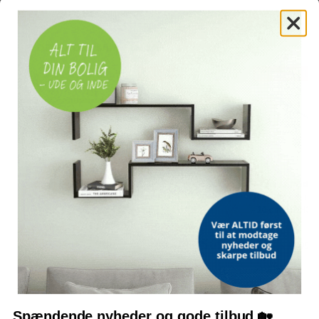
OFTE KØBT SAMMEN MED
TILBUD
OUTLET
TILB
Computerbord
Palleseng i massivt
7-zoners madra
120x60x73 cm sort
fyrretræ 100 x 200 cm -
100×200 cm i P
brun
- 10 cm, H2/H3
(2)
(2)
799,-
569,-
Vejl. pris
924,-
Vejl. pris
1.030,-
Vejl. pris
1.099,-
Udsolgt
På lager
På lager
Spændende nyheder og gode tilbud 🏡