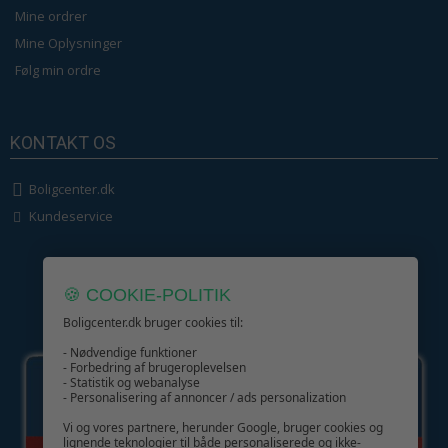
Mine ordrer
Mine Oplysninger
Følg min ordre
KONTAKT OS
Boligcenter.dk
Kundeservice
🍪 COOKIE-POLITIK
Boligcenter.dk bruger cookies til:
GIV GLÆDE MED ET GAVEKORT!
- Nødvendige funktioner
- Forbedring af brugeroplevelsen
- Statistik og webanalyse
- Personalisering af annoncer / ads personalization
Vi og vores partnere, herunder Google, bruger cookies og
lignende teknologier til både personaliserede og ikke-