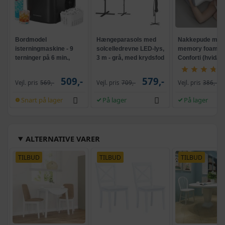
Bordmodel
Hængeparasols med
Nakkepude med
isterningmaskine - 9
solcelledrevne LED-lys,
memory foam -
terninger på 6 min.,
3 m - grå, med krydsfod
Conforti (hvid/gr
selvrensende, sort
og krank, UPF 50+
509,-
579,-
Vejl. pris
569,-
Vejl. pris
709,-
Vejl. pris
386,-
Snart på lager
På lager
På lager
ALTERNATIVE VARER
TILBUD
TILBUD
TILBUD