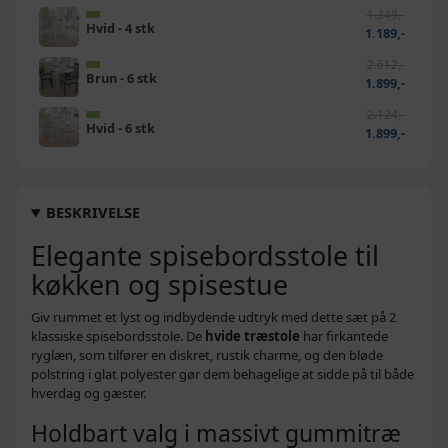
1.349,-
Hvid - 4 stk
1.189,-
2.612,-
Brun - 6 stk
1.899,-
2.124,-
Hvid - 6 stk
1.899,-
BESKRIVELSE
Elegante spisebordsstole til
køkken og spisestue
Giv rummet et lyst og indbydende udtryk med dette sæt på 2
klassiske spisebordsstole. De
hvide træstole
har firkantede
ryglæn, som tilfører en diskret, rustik charme, og den bløde
polstring i glat polyester gør dem behagelige at sidde på til både
hverdag og gæster.
Holdbart valg i massivt gummitræ