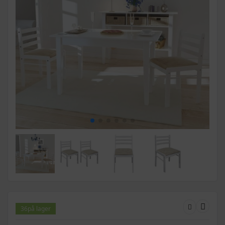
36
på lager