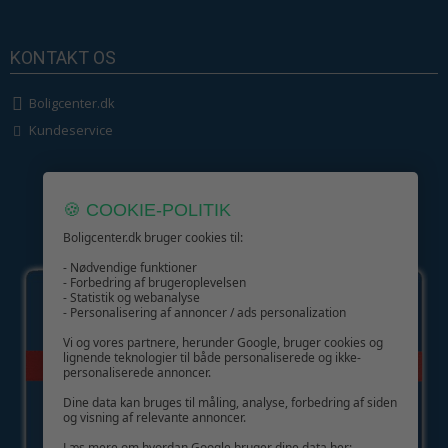
KONTAKT OS
Boligcenter.dk
Kundeservice
🍪 COOKIE-POLITIK
Boligcenter.dk bruger cookies til:
GIV GLÆDE MED ET GAVEKORT!
- Nødvendige funktioner
- Forbedring af brugeroplevelsen
- Statistik og webanalyse
- Personalisering af annoncer / ads personalization
Vi og vores partnere, herunder Google, bruger cookies og
lignende teknologier til både personaliserede og ikke-
personaliserede annoncer.
Dine data kan bruges til måling, analyse, forbedring af siden
og visning af relevante annoncer.
Læs mere om hvordan Google bruger dine data her: