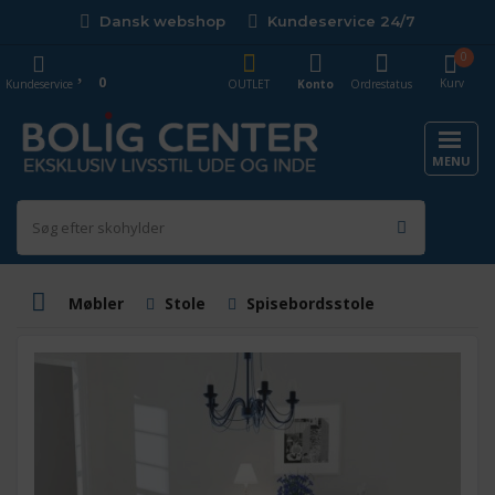
Dansk webshop
Kundeservice 24/7
0
0
Kurv
Kundeservice
OUTLET
Konto
Ordrestatus
MENU
Møbler
Stole
Spisebordsstole