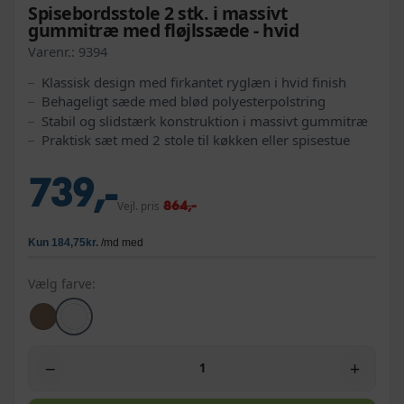
Spisebordsstole 2 stk. i massivt
gummitræ med fløjlssæde - hvid
Varenr.:
9394
Klassisk design med firkantet ryglæn i hvid finish
Behageligt sæde med blød polyesterpolstring
Stabil og slidstærk konstruktion i massivt gummitræ
Praktisk sæt med 2 stole til køkken eller spisestue
739,-
864,-
Vejl. pris
Vælg farve:
−
+