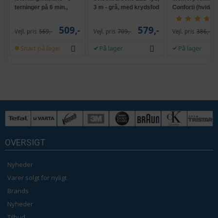
terninger på 6 min.,
3 m - grå, med krydsfod
Conforti (hvid/gr
selvrensende, sort
og krank, UPF 50+
509,-
579,-
Vejl. pris
569,-
Vejl. pris
709,-
Vejl. pris
386,-
Snart på lager
På lager
På lager
OVERSIGT
Nyheder
Varer solgt for nyligt
Brands
Nyheder
Tilbud