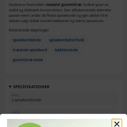
Stolene er fremstillet i
massivt gummitræ
, hvilket giver en
stabil og slidstærk konstruktion. Den afbalancerede størrelse
passer nemt under de fleste spiseborde og gør sættet til et
sikkert valg i både mindre køkkener og større spisestuer.
Relaterede søgninger
spisebordsstole
spisebordsstol hvid
træstole spisebord
køkkenstole
gummitræ stole
SPECIFIKATIONER
ANTAL
2 spisebordsstole
FARVE
Hvid