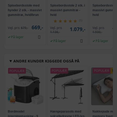
Spisebordsstole med
Spisebordsstole 2 stk. i
Spisebordsstole 2
hynder 2 stk. - massivt
massivt gummitræ -
massivt gummit
gummitræ, hvid/brun
hvid
hvid
(1)
669,-
Vejl. pris
Vejl. pris
Vejl. pris
679,-
1.079,-
1.
1.136,-
1.930,-
På lager
På lager
På lager
ANDRE KUNDER KIGGEDE OGSÅ PÅ
POPULÆR
POPULÆR
POPULÆR
TI
Bordmodel
Hængeparasols med
Nakkepude med
isterningmaskine - 9
solcelledrevne LED-lys,
memory foam -