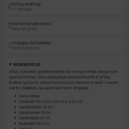
Hurtig levering
5-7 Hverdage
Dansk Kundeservice
Hjælp tæt på dig
14 dages fortrydelse
Nem kundeservice
BESKRIVELSE
Disse 2 klassiske spisebordsstole har et ergonomisk design som
øger komforten. Disse behagelige spisebordsstole er af høj
kvalitet og har en robust konstruktion. Benene er lavet i massivt
træ for stabilitet, og sædet kan nemt rengøres.
Farve: Beige
Stolemål: 42 x 55,5 x 95 cm (L x D x H)
Sædebredde: 42 cm
Sædedybde: 50 cm
Sædehøjde: 47 cm
Ryghøjde: 50,5 cm
Antal: 2