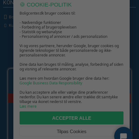
KONTAKT OS
🍪 COOKIE-POLITIK
Boligcenter.dk bruger cookies til:
Boligcenter.dk
- Nødvendige funktioner
Kundeservice
- Forbedring af brugeroplevelsen
- Statistik og webanalyse
- Personalisering af annoncer / ads personalization
Vi og vores partnere, herunder Google, bruger cookies og
lignende teknologier til både personaliserede og ikke-
personaliserede annoncer.
GIV GLÆDE MED ET GAVEKORT!
Dine data kan bruges til måling, analyse, forbedring af siden
og visning af relevante annoncer.
Læs mere om hvordan Google bruger dine data her:
Google Business Data Responsibility
Du kan acceptere alle eller vælge dine præferencer
nedenfor. Du kan senere ændre eller trække dit samtykke
tilbage via ikonet nederst til venstre.
Læs mere
ACCEPTER ALLE
Tilpas Cookies