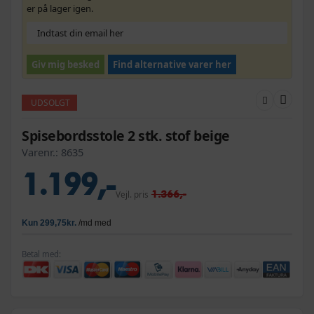
er på lager igen.
Giv mig besked
Find alternative varer her
UDSOLGT
Spisebordsstole 2 stk. stof beige
Varenr.:
8635
1.199,-
1.366,-
Vejl. pris
Betal med: