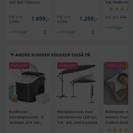
stof, ben i massivt
træ, hvid/creme
egetræ
Vejl. pris
Vejl. pris
1.699,-
1.299,-
Vejl. pris
974,-
2.396,-
2.730,-
På lager
På lager
På lager
ANDRE KUNDER KIGGEDE OGSÅ PÅ
POPULÆR
POPULÆR
POPULÆR
TI
Bordmodel
Hængeparasols med
Nakkepude med
isterningmaskine - 9
solcelledrevne LED-lys,
memory foam -
terninger på 6 min.,
3 m - grå, med krydsfod
Conforti (hvid/gr
selvrensende, sort
og krank, UPF 50+