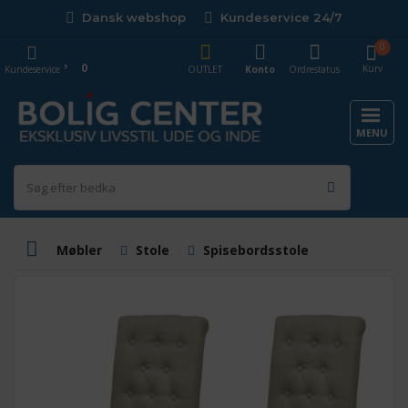
Dansk webshop
Kundeservice 24/7
0
0
Kurv
Kundeservice
OUTLET
Konto
Ordrestatus
MENU
Møbler
Stole
Spisebordsstole