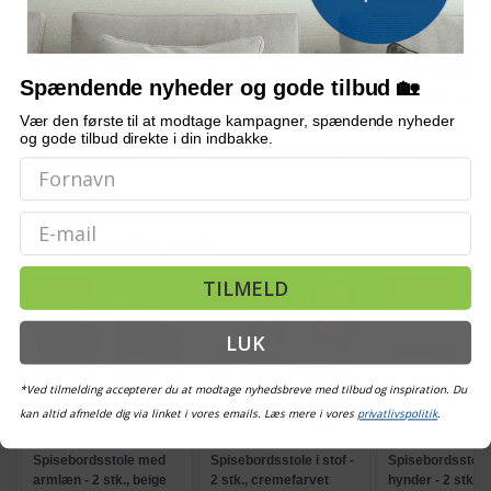
Bordmodel
Hængeparasols med
Nakkepude med
isterningmaskine - 9
solcelledrevne LED-lys,
memory foam -
terninger på 6 min.,
3 m - grå, med krydsfod
Conforti (hvid/gr
Spændende nyheder og gode tilbud 🏡
selvrensende, sort
og krank, UPF 50+
509,-
579,-
Vær den første til at modtage kampagner, spændende nyheder
Vejl. pris
569,-
Vejl. pris
709,-
Vejl. pris
386,-
og gode tilbud direkte i din indbakke.
Snart på lager
På lager
På lager
Email
ALTERNATIVE VARER
TILMELD
TILBUD
TILBUD
TILBUD
LUK
*Ved tilmelding accepterer du at modtage nyhedsbreve med tilbud og inspiration. Du
kan altid afmelde dig via linket i vores emails. Læs mere i vores
privatlivspolitik
.
Spisebordsstole med
Spisebordsstole i stof -
Spisebordsstol
armlæn - 2 stk., beige
2 stk., cremefarvet
hynder - 2 stk., 