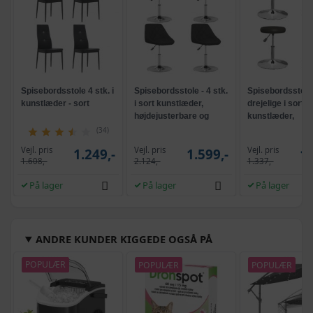
Spisebordsstole 4 stk. i
Spisebordsstole - 4 stk.
Spisebordsstole 
kunstlæder - sort
i sort kunstlæder,
drejelige i sort
højdejusterbare og
kunstlæder,
drejelige
højdejusterbare
(34)
Vejl. pris
Vejl. pris
Vejl. pris
1.249,-
1.599,-
1.
1.608,-
2.124,-
1.337,-
På lager
På lager
På lager
ANDRE KUNDER KIGGEDE OGSÅ PÅ
POPULÆR
POPULÆR
POPULÆR