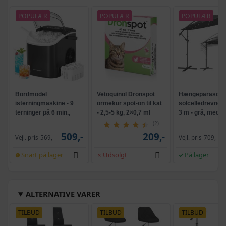
POPULÆR
POPULÆR
POPULÆR
Bordmodel
Vetoquinol Dronspot
Hængeparasols
isterningmaskine - 9
ormekur spot-on til kat
solcelledrevne L
terninger på 6 min.,
- 2,5-5 kg, 2×0,7 ml
3 m - grå, med k
selvrensende, sort
og krank, UPF 5
(2)
509,-
209,-
Vejl. pris
569,-
Vejl. pris
709,-
Snart på lager
Udsolgt
På lager
ALTERNATIVE VARER
TILBUD
TILBUD
TILBUD