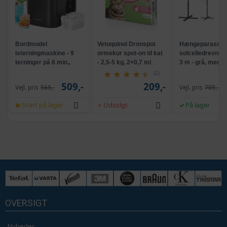
Bordmodel
Vetoquinol Dronspot
Hængeparasols
isterningmaskine - 9
ormekur spot-on til kat
solcelledrevne L
terninger på 6 min.,
- 2,5-5 kg, 2×0,7 ml
3 m - grå, med k
selvrensende, sort
og krank, UPF 5
(2)
509,-
209,-
Vejl. pris
569,-
Vejl. pris
709,-
Snart på lager
Udsolgt
På lager
OVERSIGT
Nyheder