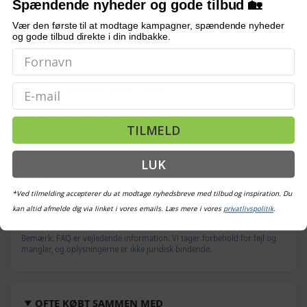
Spændende nyheder og gode tilbud 🏡
Vær den første til at modtage kampagner, spændende nyheder
MATERIALE
Polyurethan 100 %
og gode tilbud direkte i din indbakke.
Email
OFTE STILLEDE SPØRGSMÅL
Hvor mange stole følger med?
TILMELD
Hvad er de maksimale mål og siddehøjde?
LUK
Hvilket materiale er stolene betrukket med?
*Ved tilmelding accepterer du at modtage nyhedsbreve med tilbud og inspiration. Du
kan altid afmelde dig via linket i vores emails. Læs mere i vores
privatlivspolitik
.
Hvor meget kan stolene bære?
Bemærk: FAQ er vejledende information. Vi tager forbehold for fejl og
mangler, og oplysningerne er ikke juridisk bindende.
OFTE KØBT SAMMEN MED