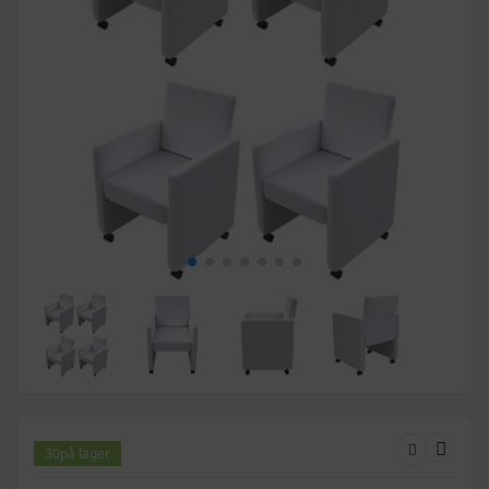
30
på lager