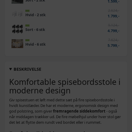
1.599,-
2.624,-
Hvid - 2 stk
1.799,-
9.124,-
Sort - 6 stk
4.799,-
7.624,-
Hvid - 6 stk
5.799,-
BESKRIVELSE
Komfortable spisebordsstole i
moderne design
Giv spisestuen et løft med dette sæt på fire spisebordsstole i
hvidt kunstlæder. De har et moderne, ergonomisk design med
god polstring, som giver
fremragende siddekomfort
- også
når middagen trækker ud. De fire møbelhjul under hver stol gør
det let at flytte dem rundt ved bordet eller i rummet.