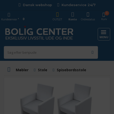
Dansk webshop
Kundeservice 24/7
0
0
Kurv
Kundeservice
OUTLET
Konto
Ordrestatus
MENU
Møbler
Stole
Spisebordsstole