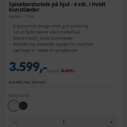
Spisebordsstole på hjul - 4 stk. i hvidt
kunstlæder
Varenr.:
7154
Ergonomisk design med god polstring
Let at flytte takket være møbelhjul
Stilrent look i hvidt kunstlæder
Armlæn og støttende ryglæn for komfort
Sæt med 4 - ideelt til spisebordet
3.599,-
5.399,-
Vejl. pris
Vælg farve:
−
+