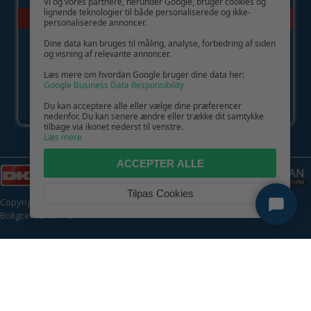
Vi og vores partnere, herunder Google, bruger cookies og
lignende teknologier til både personaliserede og ikke-
personaliserede annoncer.
Dine data kan bruges til måling, analyse, forbedring af siden
og visning af relevante annoncer.
Læs mere om hvordan Google bruger dine data her:
Google Business Data Responsibility
Du kan acceptere alle eller vælge dine præferencer
nedenfor. Du kan senere ændre eller trække dit samtykke
tilbage via ikonet nederst til venstre.
Læs mere
ACCEPTER ALLE
Tilpas Cookies
Copyright © 2026 | CVR: DK41222093 | Alle rettigheder forbeholdes |
Boligcenter.dk
🍪