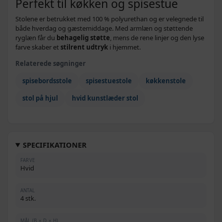
Perfekt til køkken og spisestue
Stolene er betrukket med 100 % polyurethan og er velegnede til
både hverdag og gæstemiddage. Med armlæn og støttende
ryglæn får du
behagelig støtte
, mens de rene linjer og den lyse
farve skaber et
stilrent udtryk
i hjemmet.
Relaterede søgninger
spisebordsstole
spisestuestole
køkkenstole
stol på hjul
hvid kunstlæder stol
SPECIFIKATIONER
FARVE
Hvid
ANTAL
4 stk.
MÅL (B × D × H)