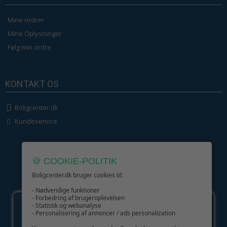
Mine ordrer
Mine Oplysninger
Følg min ordre
KONTAKT OS
Boligcenter.dk
Kundeservice
🍪 COOKIE-POLITIK
Boligcenter.dk bruger cookies til:
GIV GLÆDE MED ET GAVEKORT!
- Nødvendige funktioner
- Forbedring af brugeroplevelsen
- Statistik og webanalyse
- Personalisering af annoncer / ads personalization