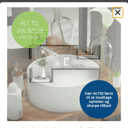
58,5 × 65 × 88 cm
SÆDEHØJDE
47 cm
SÆDEDYBDE
48 cm
SÆDEBREDDE
48 cm
RYGLÆNSHØJDE
41 cm
ARMLÆNHØJDE
19 cm
ANTAL HJUL PR. STOL
4
MAKS. BRUGERVÆGT
110 kg pr. sæde