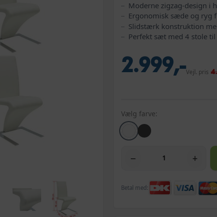
Moderne zigzag-design i h
Ergonomisk sæde og ryg f
Slidstærk konstruktion m
Perfekt sæt med 4 stole til
2.999,-
4
Vejl. pris
Vælg farve:
−
+
Betal med: