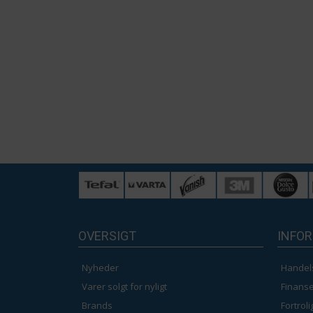
OVERSIGT
INFO
Nyheder
Handel
Varer solgt for nyligt
Finanse
Brands
Fortrol