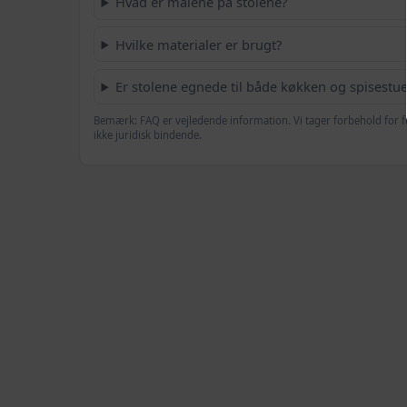
Hvad er målene på stolene?
Hvilke materialer er brugt?
Er stolene egnede til både køkken og spisestu
Bemærk: FAQ er vejledende information. Vi tager forbehold for f
ikke juridisk bindende.