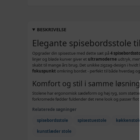
BESKRIVELSE
Elegante spisebordsstole t
Opgrader din spisestue med dette sæt på
4 spisebordsst
linjer og bløde kurver giver et
ultramoderne
udtryk, men
skabt til mange års brug. Det unikke zigzag-design i hvidt b
fokuspunkt
omkring bordet - perfekt til både hverdag 
Komfort og stil i samme løsning
Stolene har ergonomisk sædeform og høj ryg, som støtter
forkromede fødder fuldender det rene look og passer flot 
Relaterede søgninger
spisebordsstole
spisestuestole
køkkenstol
kunstlæder stole