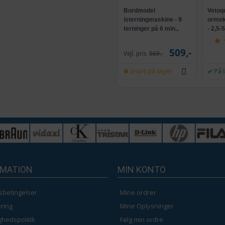
Bordmodel
Vetoq
isterningmaskine - 9
ormeku
terninger på 6 min.,
- 2,5-
selvrensende, sort
509,-
Vejl. pris
569,-
Snart på lager
På 
RMATION
MIN KONTO
sbetingelser
Mine ordrer
ring
Mine Oplysninger
ighedspolitik
Følg min ordre