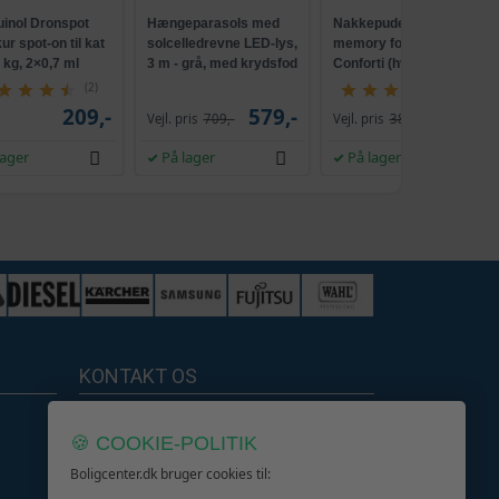
uinol Dronspot
Hængeparasols med
Nakkepude med
r spot-on til kat
solcelledrevne LED-lys,
memory foam -
5 kg, 2×0,7 ml
3 m - grå, med krydsfod
Conforti (hvid/grå)
og krank, UPF 50+
(2)
(149)
209,-
579,-
229,-
Vejl. pris
709,-
Vejl. pris
386,-
lager
På lager
På lager
KONTAKT OS
Boligcenter.dk
🍪 COOKIE-POLITIK
Kundeservice
Boligcenter.dk bruger cookies til: