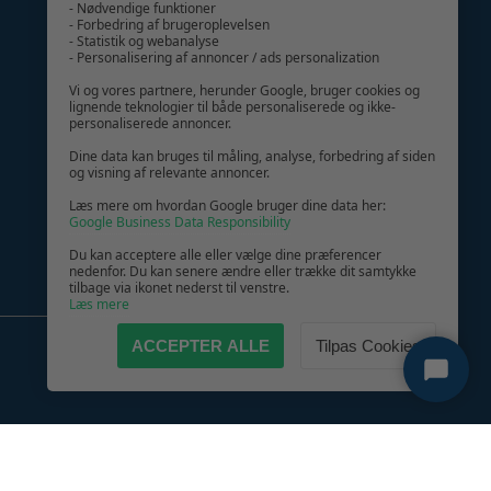
- Nødvendige funktioner
- Forbedring af brugeroplevelsen
- Statistik og webanalyse
- Personalisering af annoncer / ads personalization
GIV GLÆDE MED ET GAVEKORT!
Vi og vores partnere, herunder Google, bruger cookies og
lignende teknologier til både personaliserede og ikke-
personaliserede annoncer.
Dine data kan bruges til måling, analyse, forbedring af siden
og visning af relevante annoncer.
Læs mere om hvordan Google bruger dine data her:
Google Business Data Responsibility
Du kan acceptere alle eller vælge dine præferencer
nedenfor. Du kan senere ændre eller trække dit samtykke
tilbage via ikonet nederst til venstre.
Læs mere
ACCEPTER ALLE
Tilpas Cookies