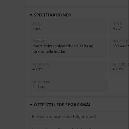
SPECIFIKATIONER
ANTAL
FARVE
4 stk.
Hvid
MATERIALE
MÅL (D × B 
Kunstlæder (polyurethan 100 %) og
58 × 44 ×
forkromede fødder
SÆDEHØJDE
SÆDEBRED
48 cm
43 cm
SÆDEDYBDE
44,5 cm
OFTE STILLEDE SPØRGSMÅL
Hvor mange stole følger med?