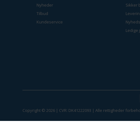
Nyheder
Sikker 
Tilbud
Leverin
Kundeservice
Nyheds
Ledige 
Copyright © 2026 | CVR: DK41222093 | Alle rettigheder forbeho