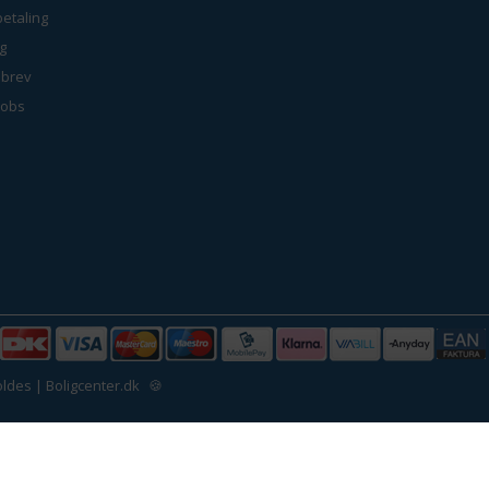
betaling
g
brev
jobs
ldes | Boligcenter.dk
🍪