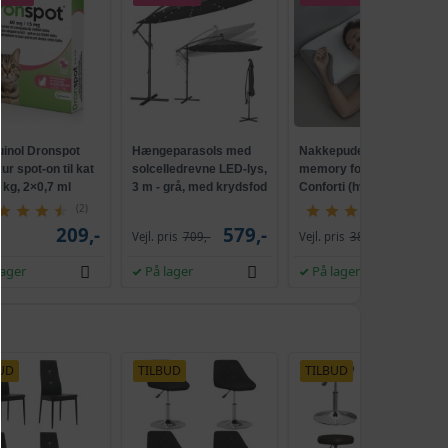
uinol Dronspot
Hængeparasols med
Nakkepude med
r spot-on til kat
solcelledrevne LED-lys,
memory foam -
5 kg, 2×0,7 ml
3 m - grå, med krydsfod
Conforti (hvid/grå)
og krank, UPF 50+
(2)
(149)
209,-
579,-
229,-
Vejl. pris
709,-
Vejl. pris
386,-
lager
På lager
På lager
UD
TILBUD
TILBUD