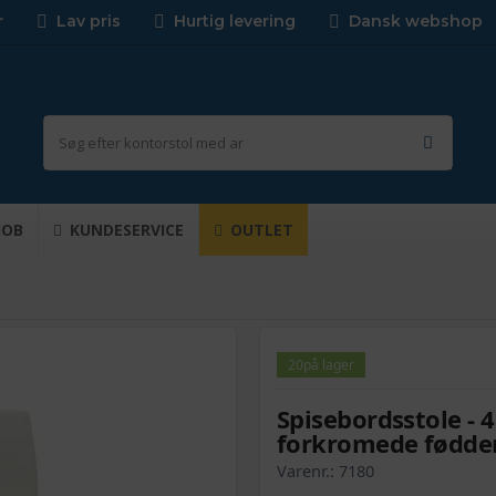
r
Lav pris
Hurtig levering
Dansk webshop
JOB
KUNDESERVICE
OUTLET
20
på lager
Spisebordsstole - 
forkromede fødde
Varenr.:
7180