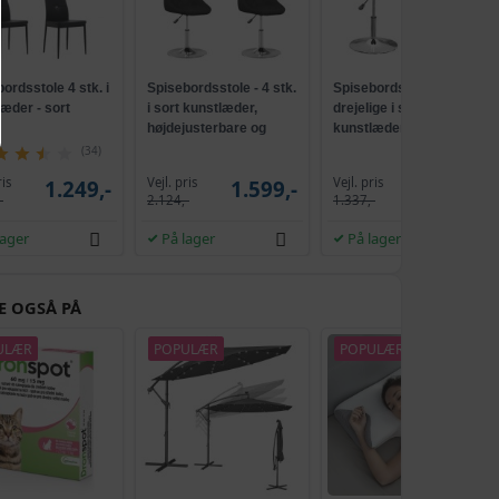
ordsstole 4 stk. i
Spisebordsstole - 4 stk.
Spisebordsstole - 4 stk.
æder - sort
i sort kunstlæder,
drejelige i sort
højdejusterbare og
kunstlæder,
drejelige
højdejusterbare
(34)
ris
Vejl. pris
Vejl. pris
1.249,-
1.599,-
1.019,-
-
2.124,-
1.337,-
lager
På lager
På lager
E OGSÅ PÅ
ULÆR
POPULÆR
POPULÆR
TILBUD