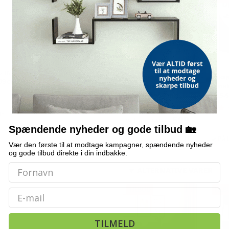
× H)
Bordmodel
Vetoq
 99 cm
isterningmaskine - 9
ormeku
terninger på 6 min.,
- 2,5-
selvrensende, sort
DE
509,-
Vejl. pris
569,-
Spændende nyheder og gode tilbud 🏡
Snart på lager
På 
Vær den første til at modtage kampagner, spændende nyheder
og gode tilbud direkte i din indbakke.
ALTERNATIVE VARER
TILBUD
TILB
Email
TILMELD