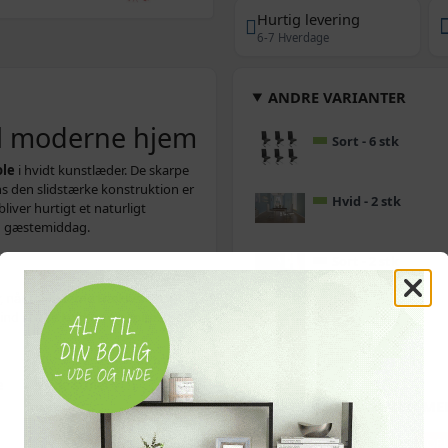
Hurtig levering
6-7 Hverdage
ANDRE VARIANTER
il moderne hjem
Sort - 6 stk
ole
i hvidt kunstlæder. De skarpe
s den slidstærke konstruktion er
Hvid - 2 stk
liver hurtigt et naturligt
og gæstemiddag.
Sort - 2 stk
, når måltiderne trækker ud. De
ind i både køkken og spisestue.
Hvid - 6 stk
e
hvide stole
OFTE KØBT SAMMEN ME
POPULÆR
POP