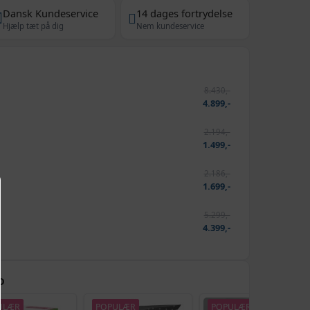
Dansk Kundeservice
14 dages fortrydelse
Hjælp tæt på dig
Nem kundeservice
8.430,-
4.899,-
2.194,-
1.499,-
2.186,-
1.699,-
5.299,-
4.399,-
D
ULÆR
POPULÆR
POPULÆR
TILBUD