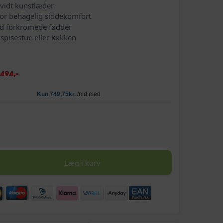
vidt kunstlæder
or behagelig siddekomfort
ed forkromede fødder
 spisestue eller køkken
.494,-
Læg i kurv