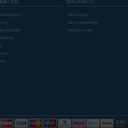
RMATION
MIN KONTO
sbetingelser
Mine ordrer
ring
Mine Oplysninger
ighedspolitik
Følg min ordre
betaling
g
brev
jobs