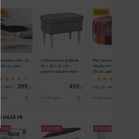
UD
TILBUD
ammel i stof - 51
Fodskammel gråbrun
Puf i patchwork - rund,
 40 cm, sort
55 × 35 × 41 cm -
håndlavet bomuld 40 ×
polstret taburet med
20 cm, rød
gummitræben
(1)
(1)
399,-
459,-
479,-
ris
562,-
Vejl. pris
640,-
lager
På lager
På lager
E OGSÅ PÅ
ULÆR
POPULÆR
POPULÆR