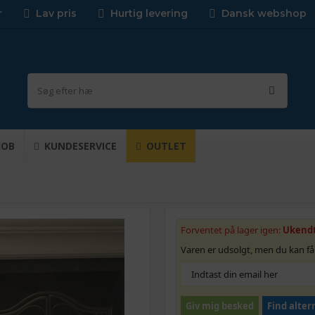
r
Lav pris
Hurtig levering
Dansk webshop
JOB
KUNDESERVICE
OUTLET
Forventet på lager igen:
Ukend
Varen er udsolgt, men du kan få
Giv mig besked
Find alter