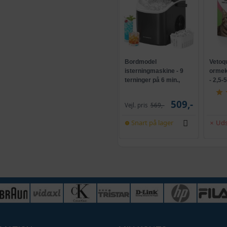
Bordmodel
Vetoq
isterningmaskine - 9
ormeku
terninger på 6 min.,
- 2,5-
selvrensende, sort
509,-
Vejl. pris
569,-
Snart på lager
Uds