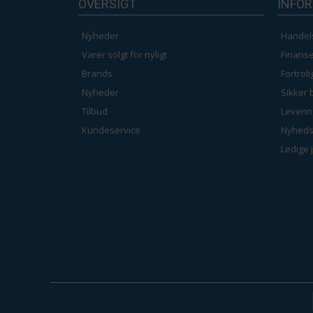
OVERSIGT
INFO
Nyheder
Handel
Varer solgt for nyligt
Finanse
Brands
Fortrol
Nyheder
Sikker 
Tilbud
Leverin
Kundeservice
Nyheds
Ledige 