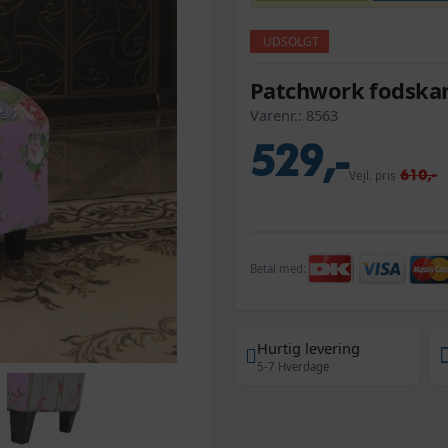
UDSOLGT
Patchwork fodska
Varenr.:
8563
529,-
610,-
Vejl. pris
Betal med:
Hurtig levering
5-7 Hverdage