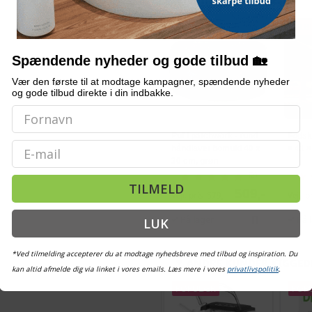
ALTERNATIVE VARER
TILBUD
TILB
Spændende nyheder og gode tilbud 🏡
Vær den første til at modtage kampagner, spændende nyheder
og gode tilbud direkte i din indbakke.
Puf i patchwork - rund
Fodsk
Email
håndlavet bomuld 40 x
× 41 ×
20 cm, grøn
(2)
TILMELD
509,-
Vejl. pris
579,-
Vejl. p
På lager
På 
LUK
*Ved tilmelding accepterer du at modtage nyhedsbreve med tilbud og inspiration. Du
ANDRE KUNDER KIGGED
kan altid afmelde dig via linket i vores emails. Læs mere i vores
privatlivspolitik
.
POPULÆR
POP