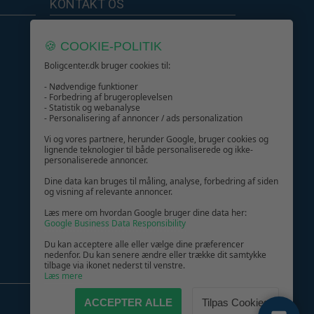
KONTAKT OS
Boligcenter.dk
🍪 COOKIE-POLITIK
Kundeservice
Boligcenter.dk bruger cookies til:
- Nødvendige funktioner
- Forbedring af brugeroplevelsen
- Statistik og webanalyse
- Personalisering af annoncer / ads personalization
GIV GLÆDE MED ET GAVEKORT!
Vi og vores partnere, herunder Google, bruger cookies og
lignende teknologier til både personaliserede og ikke-
personaliserede annoncer.
Dine data kan bruges til måling, analyse, forbedring af siden
og visning af relevante annoncer.
Læs mere om hvordan Google bruger dine data her:
Google Business Data Responsibility
Du kan acceptere alle eller vælge dine præferencer
nedenfor. Du kan senere ændre eller trække dit samtykke
tilbage via ikonet nederst til venstre.
Læs mere
ACCEPTER ALLE
Tilpas Cookies