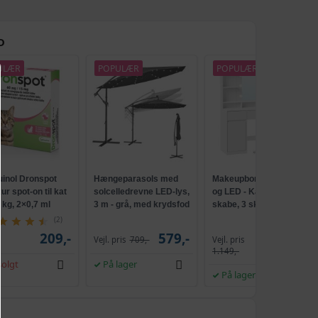
D
ULÆR
POPULÆR
POPULÆR
uinol Dronspot
Hængeparasols med
Makeupbord med spejl
r spot-on til kat
solcelledrevne LED-lys,
og LED - Kailyn, 2
5 kg, 2×0,7 ml
3 m - grå, med krydsfod
skabe, 3 skuffer, 5
og krank, UPF 50+
hylder, 9 dæmpbare
(2)
pærer, skydebeslag
209,-
579,-
Vejl. pris
Vejl. pris
709,-
1.009,-
uden værktøj - cloud
1.149,-
hvid
olgt
På lager
På lager