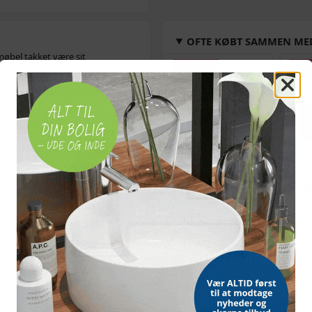
OFTE KØBT SAMMEN ME
møbel takket være sit
POPULÆR
POP
ngvarig brug. Skamlen er meget
Bordmodel
Vetoq
r
puf
puffer
isterningmaskine - 9
ormeku
terninger på 6 min.,
- 2,5-
selvrensende, sort
509,-
Vejl. pris
569,-
Snart på lager
Uds