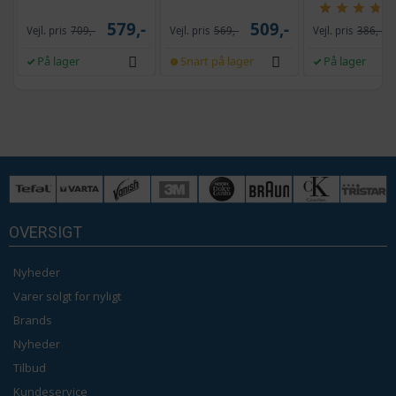
og krank, UPF 50+
selvrensende, sort
579,-
509,-
Vejl. pris
709,-
Vejl. pris
569,-
Vejl. pris
386,-
På lager
Snart på lager
På lager
OVERSIGT
Nyheder
Varer solgt for nyligt
Brands
Nyheder
Tilbud
Kundeservice