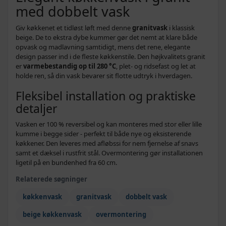
med dobbelt vask
Giv køkkenet et tidløst løft med denne
granitvask
i klassisk
beige. De to ekstra dybe kummer gør det nemt at klare både
opvask og madlavning samtidigt, mens det rene, elegante
design passer ind i de fleste køkkenstile. Den højkvalitets granit
er
varmebestandig op til 280 °C
, plet- og ridsefast og let at
holde ren, så din vask bevarer sit flotte udtryk i hverdagen.
Fleksibel installation og praktiske
detaljer
Vasken er 100 % reversibel og kan monteres med stor eller lille
kumme i begge sider - perfekt til både nye og eksisterende
køkkener. Den leveres med afløbssi for nem fjernelse af snavs
samt et dæksel i rustfrit stål. Overmontering gør installationen
ligetil på en bundenhed fra 60 cm.
Relaterede søgninger
køkkenvask
granitvask
dobbelt vask
beige køkkenvask
overmontering