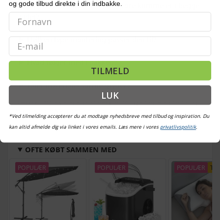
og gode tilbud direkte i din indbakke.
Kan vasken vendes, så den store kumme er i begge
sider?
Hvilken type montering passer den til?
Email
Hvad følger med i pakken?
TILMELD
Tåler materialet varme gryder?
LUK
Bemærk: FAQ er vejledende information. Vi tager forbehold for fejl og
mangler, og oplysningerne er ikke juridisk bindende.
*Ved tilmelding accepterer du at modtage nyhedsbreve med tilbud og inspiration. Du
kan altid afmelde dig via linket i vores emails. Læs mere i vores
privatlivspolitik
.
OFTE KØBT SAMMEN MED
POPULÆR
POPULÆR
POPULÆR
TI