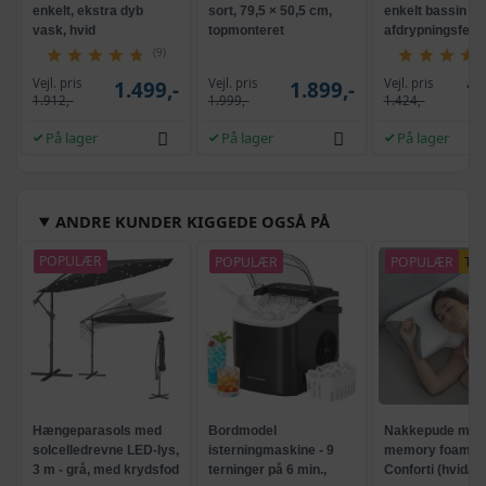
enkelt, ekstra dyb
sort, 79,5 × 50,5 cm,
enkelt bassin m
vask, hvid
topmonteret
afdrypningsfelt, 
(9)
Vejl. pris
Vejl. pris
Vejl. pris
1.499,-
1.899,-
1.
1.912,-
1.999,-
1.424,-
På lager
På lager
På lager
ANDRE KUNDER KIGGEDE OGSÅ PÅ
POPULÆR
POPULÆR
POPULÆR
TI
Hængeparasols med
Bordmodel
Nakkepude med
solcelledrevne LED-lys,
isterningmaskine - 9
memory foam -
3 m - grå, med krydsfod
terninger på 6 min.,
Conforti (hvid/gr