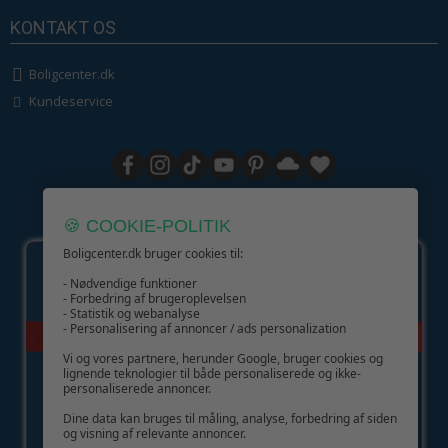
KONTAKT OS
Boligcenter.dk
Kundeservice
GIV GLÆDE MED ET GAVEKORT!
🍪 COOKIE-POLITIK
Boligcenter.dk bruger cookies til:
- Nødvendige funktioner
- Forbedring af brugeroplevelsen
- Statistik og webanalyse
- Personalisering af annoncer / ads personalization
Vi og vores partnere, herunder Google, bruger cookies og
lignende teknologier til både personaliserede og ikke-
personaliserede annoncer.
Dine data kan bruges til måling, analyse, forbedring af siden
og visning af relevante annoncer.