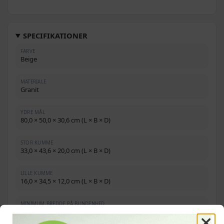
SPECIFIKATIONER
FARVE
Beige
MATERIALE
Granit
YDRE MÅL
80,0 × 50,0 × 30,6 cm (L × B × D)
STOR KUMME
33,0 × 43,6 × 20,0 cm (L × B × D)
LILLE KUMME
16,0 × 34,5 × 12,0 cm (L × B × D)
MINIMUM BREDDE PÅ BUNDENHED
60 cm