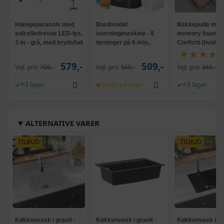
Hængeparasols med
Bordmodel
Nakkepude med
solcelledrevne LED-lys,
isterningmaskine - 9
memory foam -
3 m - grå, med krydsfod
terninger på 6 min.,
Conforti (hvid/gr
og krank, UPF 50+
selvrensende, sort
579,-
509,-
Vejl. pris
709,-
Vejl. pris
569,-
Vejl. pris
386,-
På lager
Snart på lager
På lager
ALTERNATIVE VARER
TILBUD
TILBUD
Køkkenvask i granit -
Køkkenvask i granit -
Køkkenvask i gra