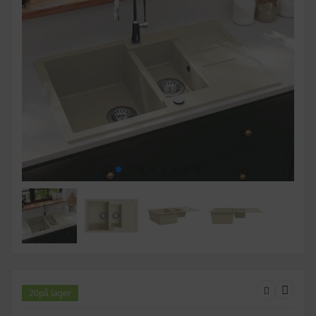
20
på lager