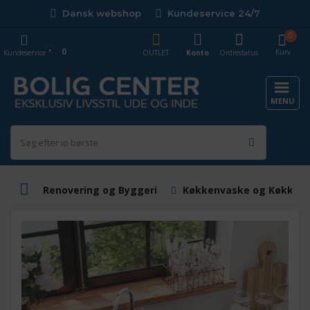
Dansk webshop
Kundeservice 24/7
0
0
Kurv
Kundeservice
OUTLET
Konto
Ordrestatus
MENU
Renovering og Byggeri
Køkkenvaske og Køkkenb