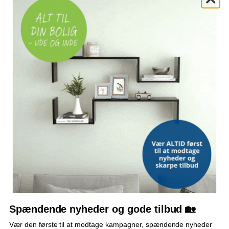
INSTALLATION
Overmontering
VANDHANEHUL, DELVIST FORBORET
Ø 35 mm
REVERSIBEL
Kan monteres i venstre eller højre side
VARMEBESTANDIG
Op til 280 °C
OVERFLADE
Plet- og ridsefast
INKLUDERET
Afløbssi og dæksel i rustfrit stål
Spændende nyheder og gode tilbud 🏡
OFTE STILLEDE SPØRGSMÅL
Vær den første til at modtage kampagner, spændende nyheder