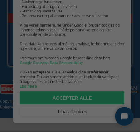
- Nødvendige funktioner
- Forbedring af brugeroplevelsen
- Statistik og webanalyse
- Personalisering af annoncer / ads personalization
Vi og vores partnere, herunder Google, bruger cookies og
lignende teknologier til både personaliserede og ikke-
personaliserede annoncer.
Dine data kan bruges til måling, analyse, forbedring af siden
og visning af relevante annoncer.
Læs mere om hvordan Google bruger dine data her:
Google Business Data Responsibility
Du kan acceptere alle eller vælge dine præferencer
nedenfor. Du kan senere ændre eller trække dit samtykke
tilbage via ikonet nederst til venstre.
Læs mere
ACCEPTER ALLE
Copyright © 2026 | CVR: DK41222093 | Alle rettigheder forbeholdes |
Boligcenter.dk
🍪
Tilpas Cookies