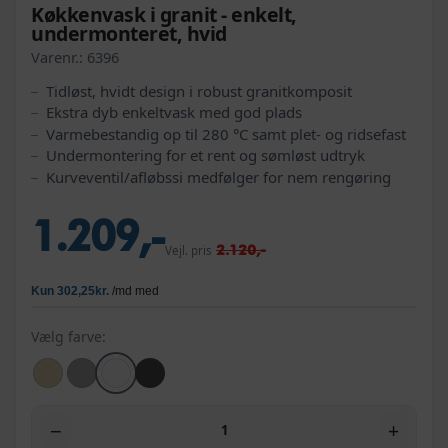
Køkkenvask i granit - enkelt,
undermonteret, hvid
Varenr.:
6396
Tidløst, hvidt design i robust granitkomposit
Ekstra dyb enkeltvask med god plads
Varmebestandig op til 280 °C samt plet- og ridsefast
Undermontering for et rent og sømløst udtryk
Kurveventil/afløbssi medfølger for nem rengøring
1.209,-
2.120,-
Vejl. pris
Vælg farve:
−
+