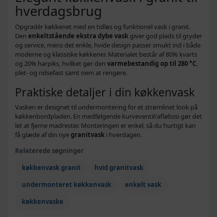
hverdagsbrug
Opgradér køkkenet med en tidløs og funktionel vask i granit.
Den
enkeltstående ekstra dybe vask
giver god plads til gryder
og service, mens det enkle, hvide design passer smukt ind i både
moderne og klassiske køkkener. Materialet består af 80% kvarts
og 20% harpiks, hvilket gør den
varmebestandig op til 280 °C
,
plet- og ridsefast samt nem at rengøre.
Praktiske detaljer i din køkkenvask
Vasken er designet til undermontering for et strømlinet look på
køkkenbordpladen. En medfølgende kurveventil/afløbssi gør det
let at fjerne madrester. Monteringen er enkel, så du hurtigt kan
få glæde af din nye
granitvask
i hverdagen.
Relaterede søgninger
køkkenvask granit
hvid granitvask
undermonteret køkkenvask
enkelt vask
køkkenvaske