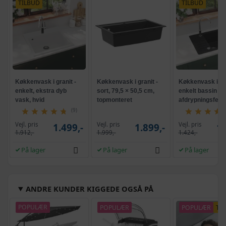
TILBUD
TILBUD
Køkkenvask i granit -
Køkkenvask i granit -
Køkkenvask i gra
enkelt, ekstra dyb
sort, 79,5 × 50,5 cm,
enkelt bassin m
vask, hvid
topmonteret
afdrypningsfelt, 
(9)
Vejl. pris
Vejl. pris
Vejl. pris
1.499,-
1.899,-
1.
1.912,-
1.999,-
1.424,-
På lager
På lager
På lager
ANDRE KUNDER KIGGEDE OGSÅ PÅ
POPULÆR
POPULÆR
POPULÆR
TI