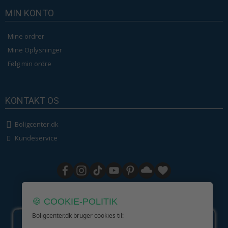
MIN KONTO
Mine ordrer
Mine Oplysninger
Følg min ordre
KONTAKT OS
Boligcenter.dk
Kundeservice
GIV GLÆDE MED ET GAVEKORT!
🍪 COOKIE-POLITIK
Boligcenter.dk bruger cookies til: