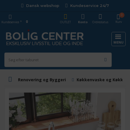
Dansk webshop
Kundeservice 24/7
0
0
Kurv
Kundeservice
OUTLET
Konto
Ordrestatus
MENU
Renovering og Byggeri
Køkkenvaske og Køkkenb