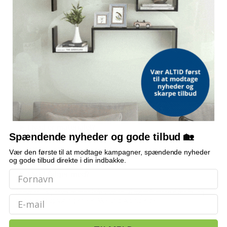
VARMEBESTANDIG
Op til 280 °C
Plet- og ridsefast
Kurveventil medfølger
OFTE STILLEDE SPØRGSMÅL
Hvilken type montering har vasken?
Hvad er materialet?
Spændende nyheder og gode tilbud 🏡
Tåler vasken varme gryder?
Vær den første til at modtage kampagner, spændende nyheder
og gode tilbud direkte i din indbakke.
Hvad følger med?
Bemærk: FAQ er vejledende information. Vi tager forbehold for fejl og
Email
mangler, og oplysningerne er ikke juridisk bindende.