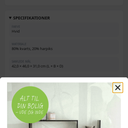
SPECIFIKATIONER
FARVE
Hvid
MATERIALE
80% kvarts, 20% harpiks
SAMLEDE MÅL
42,0 × 46,0 × 31,0 cm (L × B × D)
VASKEMÅL
37,0 × 41,0 × 20,0 cm (L × B × D)
MINIMUMSBREDDE PÅ UNDERSKAB
45,0 cm
INSTALLATIONSTYPE
Undermonteret