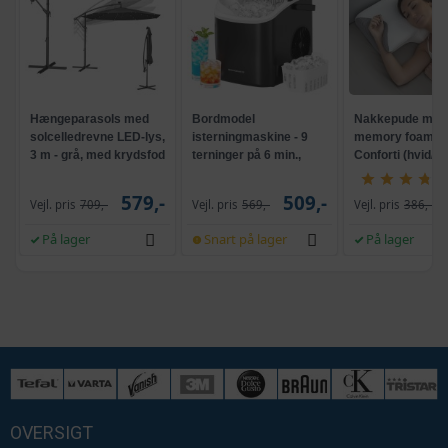
Hængeparasols med
Bordmodel
Nakkepude med
solcelledrevne LED-lys,
isterningmaskine - 9
memory foam -
3 m - grå, med krydsfod
terninger på 6 min.,
Conforti (hvid/gr
og krank, UPF 50+
selvrensende, sort
579,-
509,-
Vejl. pris
709,-
Vejl. pris
569,-
Vejl. pris
386,-
På lager
Snart på lager
På lager
OVERSIGT