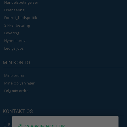
Handelsbetingelser
Finansering
Fortrolighedspolitik
Sikker betaling
Levering
Nyhedsbrev
Ledige jobs
MIN KONTO
Mine ordrer
Mine Oplysninger
Følg min ordre
KONTAKT OS
Boligcenter.dk
🍪 COOKIE-POLITIK