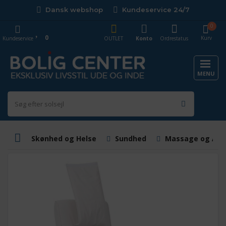
Dansk webshop
Kundeservice 24/7
0
0
Kurv
Kundeservice
OUTLET
Konto
Ordrestatus
MENU
Skønhed og Helse
Sundhed
Massage og Afs