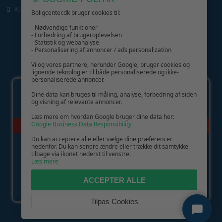
Kundeservice
Boligcenter.dk bruger cookies til:
- Nødvendige funktioner
- Forbedring af brugeroplevelsen
- Statistik og webanalyse
- Personalisering af annoncer / ads personalization
Vi og vores partnere, herunder Google, bruger cookies og
GIV GLÆDE MED ET GAVEKORT!
lignende teknologier til både personaliserede og ikke-
personaliserede annoncer.
Dine data kan bruges til måling, analyse, forbedring af siden
og visning af relevante annoncer.
Læs mere om hvordan Google bruger dine data her:
Google Business Data Responsibility
Du kan acceptere alle eller vælge dine præferencer
nedenfor. Du kan senere ændre eller trække dit samtykke
tilbage via ikonet nederst til venstre.
Læs mere
ACCEPTER ALLE
Tilpas Cookies