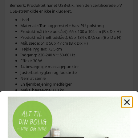
Bemærk: Produktet har et USB-stik, men den certificerede 5 V
USB-strømkilde er ikke inkluderet.
Hvid
Materiale: Træ- og jernstel + halv PU-polstring
Produktmål (ikke udslået): 65 x 100 x 104 cm (B x D x H)
Produktmål (helt udslået): 65 x 134 x 87,5 cm (B x D x H)
Mål, sæde: 51 x 56 x 47 cm (B x D x H)
Højde, ryglæn: 73,5 cm
Indgang: 220-240 V~; 50-60 Hz
Effekt: 30 W
14 bevægelige massagepunkter
Justerbart ryglæn og fodstøtte
Nem at samle
En fjernbetjening medfølger
Maks. bæreevne: 110 kg
Stof: Bomuld: 13%, Polyester: 20%, Polyurethan: 7%, PVC:
60%
Dette apparat er ikke beregnet til brug af personer (inklusive
børn) med nedsatte fysiske, sensoriske eller mentale evner eller
manglende erfaring og viden, medmindre de er under opsyn
eller er blevet instrueret i brugen af apparatet af en person, der
er ansvarlig for deres sikkerhed.