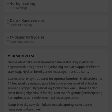
Hurtig levering
5-7 Hverdage
Dansk Kundeservice
Hjælp tæt på dig
14 dages fortrydelse
Nem kundeservice
BESKRIVELSE
Denne elektriske shiatsu-massagelænestol i høj kvalitet er
ergonomisk designet til at hjælpe dig med at slappe af efter en
travl dag. Nyd en beroligende massage, mens du ser tv!
Lænestolen er tykt polstret for optimal komfort. Hvilestolen har
14 bevægelige massagepunkter, som er designet til at lindre
ømhed i ryggen. Ryglænet og fodstøtten kan justeres til den
mest behagelige vinkel for dig. Den medfølgende fjernbetjening
kan opbevares i sidelommen på massagestolen.
Nægt ikke dig selv den luksuriøse afslapning, som denne
massagestol kan give!