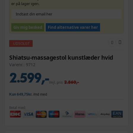
er på lager igen.
Giv mig besked
Find alternative varer her
UDSOLGT
Shiatsu-massagestol kunstlæder hvid
Varenr.:
9712
2.599,-
2.860,-
Vejl. pris
Betal med: