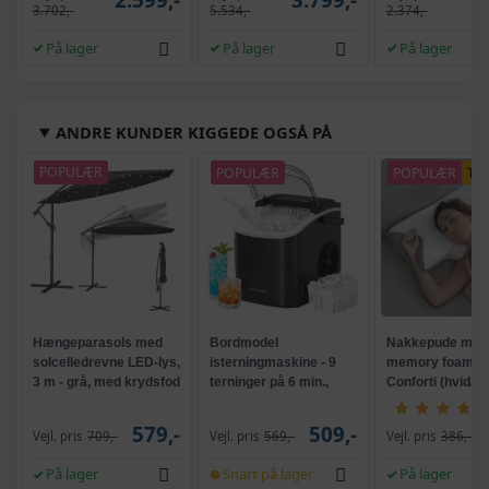
3.702,-
5.534,-
2.374,-
På lager
På lager
På lager
ANDRE KUNDER KIGGEDE OGSÅ PÅ
POPULÆR
POPULÆR
POPULÆR
TI
Hængeparasols med
Bordmodel
Nakkepude med
solcelledrevne LED-lys,
isterningmaskine - 9
memory foam -
3 m - grå, med krydsfod
terninger på 6 min.,
Conforti (hvid/gr
og krank, UPF 50+
selvrensende, sort
579,-
509,-
Vejl. pris
709,-
Vejl. pris
569,-
Vejl. pris
386,-
På lager
Snart på lager
På lager