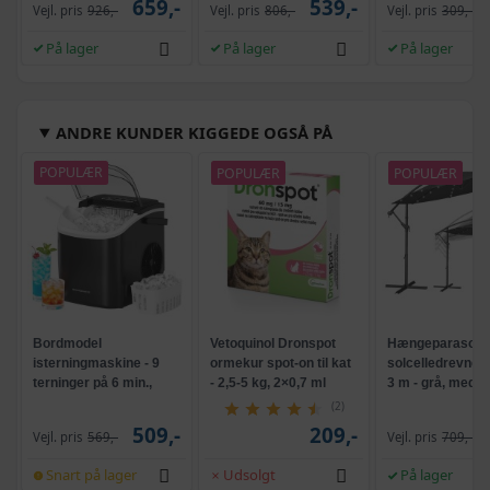
659,-
539,-
Vejl. pris
926,-
Vejl. pris
806,-
Vejl. pris
309,-
På lager
På lager
På lager
ANDRE KUNDER KIGGEDE OGSÅ PÅ
POPULÆR
POPULÆR
POPULÆR
Bordmodel
Vetoquinol Dronspot
Hængeparasols
isterningmaskine - 9
ormekur spot-on til kat
solcelledrevne L
terninger på 6 min.,
- 2,5-5 kg, 2×0,7 ml
3 m - grå, med k
selvrensende, sort
og krank, UPF 5
(2)
509,-
209,-
Vejl. pris
569,-
Vejl. pris
709,-
Snart på lager
Udsolgt
På lager