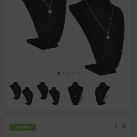
50+
på lager