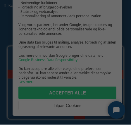
- Nødvendige funktioner
Kundeservice
- Forbedring af brugeroplevelsen
- Statistik og webanalyse
- Personalisering af annoncer / ads personalization
Vi og vores partnere, herunder Google, bruger cookies og
lignende teknologier til både personaliserede og ikke-
personaliserede annoncer.
GIV GLÆDE MED ET GAVEKORT!
Dine data kan bruges til måling, analyse, forbedring af siden
og visning af relevante annoncer.
Læs mere om hvordan Google bruger dine data her:
Google Business Data Responsibility
Du kan acceptere alle eller vælge dine præferencer
nedenfor. Du kan senere ændre eller trække dit samtykke
tilbage via ikonet nederst til venstre.
Læs mere
ACCEPTER ALLE
Tilpas Cookies