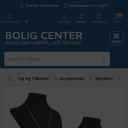
Dansk webshop
Kundeservice 24/7
0
0
Kurv
Kundeservice
OUTLET
Konto
Ordrestatus
MENU
Tøj og Tilbehør
Accessories
Smykker
S