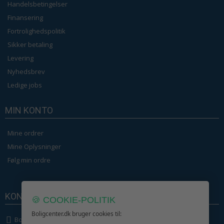
Handelsbetingelser
Finansering
Fortrolighedspolitik
Sikker betaling
Levering
Nyhedsbrev
Ledige jobs
MIN KONTO
Mine ordrer
Mine Oplysninger
Følg min ordre
KONTAKT OS
🍪 COOKIE-POLITIK
Boligcenter.dk bruger cookies til:
Boligcenter.dk