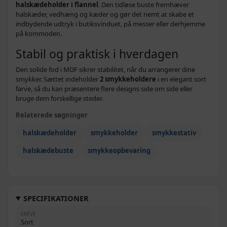
halskædeholder i flannel
. Den tidløse buste fremhæver
halskæder, vedhæng og kæder og gør det nemt at skabe et
indbydende udtryk i butiksvinduet, på messer eller derhjemme
på kommoden.
Stabil og praktisk i hverdagen
Den solide fod i MDF sikrer stabilitet, når du arrangerer dine
smykker. Sættet indeholder
2 smykkeholdere
i en elegant sort
farve, så du kan præsentere flere designs side om side eller
bruge dem forskellige steder.
Relaterede søgninger
halskædeholder
smykkeholder
smykkestativ
halskædebuste
smykkeopbevaring
SPECIFIKATIONER
FARVE
Sort