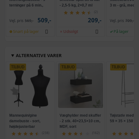
terninger på 6 min.,
- 2,5-5 kg, 2×0,7 ml
3 m - grå, med k
selvrensende, sort
og krank, UPF 5
(2)
509,-
209,-
Vejl. pris
569,-
Vejl. pris
709,-
Snart på lager
Udsolgt
På lager
ALTERNATIVE VARER
TILBUD
TILBUD
TILBUD
Mannequin/gine
Væghylder med skuffer
Tøjstativ med 2 h
damebuste - sort,
- 2 stk. 40×23,5×10 cm,
59 × 35 × 150 cm
højdejusterbar
MDF, sort
(238)
(162)