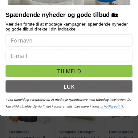
Hvilke materialer er holderen lavet af?
Spændende nyheder og gode tilbud 🏡
Hvad er målene?
Vær den første til at modtage kampagner, spændende nyheder
og gode tilbud direkte i din indbakke.
Er den egnet til butik og privat brug?
Bemærk: FAQ er vejledende information. Vi tager forbehold for fejl og
mangler, og oplysningerne er ikke juridisk bindende.
Email
TILMELD
OFTE KØBT SAMMEN MED
POPULÆR
POPULÆR
POPULÆR
LUK
*Ved tilmelding accepterer du at modtage nyhedsbreve med tilbud og inspiration. Du
kan altid afmelde dig via linket i vores emails. Læs mere i vores
privatlivspolitik
.
Bordmodel
Vetoquinol Dronspot
Hængeparasols
isterningmaskine - 9
ormekur spot-on til kat
solcelledrevne L