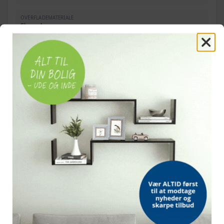
OVERFLADEMATERIALE
Flannel
KONSTRUKTION
MDF
MÅL
23 × 11,5 × 30 cm (B × D × H)
ANTAL
2 stk.
MATERIALE
Polyester 100 %
OFTE STILLEDE SPØRGSMÅL
Hvor mange halskædeholdere er der i sættet?