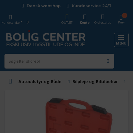
Dansk webshop
Kundeservice 24/7
0
0
Kurv
Kundeservice
OUTLET
Konto
Ordrestatus
MENU
Autoudstyr og Både
Bilpleje og Biltilbehør
B