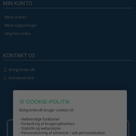
MIN KONTO
Mine ordrer
Mine Oplysninger
Følg min ordre
KONTAKT OS
Boligcenter.dk
Kundeservice
🍪 COOKIE-POLITIK
Boligcenter.dk bruger cookies til:
GIV GLÆDE MED ET GAVEKORT!
- Nødvendige funktioner
- Forbedring af brugeroplevelsen
- Statistik og webanalyse
- Personalisering af annoncer / ads personalization