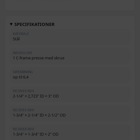
SPECIFIKATIONER
MATERIALE
Stål
INDEHOLDER
1 C‑frame presse med skrue
KÆBEÅBNING
op til 6,4
RECEIVER RØR
2‑1/4" × 2,723" ID × 3" OD
RECEIVER RØR
1‑3/4" × 2‑1/4" ID × 2‑1/2" OD
RECEIVER RØR
1‑3/4" × 1‑3/4" ID × 2" OD