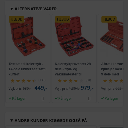
ALTERNATIVE VARER
TILBUD
TILBUD
TILBUD
Testsæt til kølertryk -
Kølertrykprøvesæt 28
Aftrækkersæt til
14 dele universelt sæt i
dele - tryk- og
hjullejer med bli
kuffert
vakuumtester til
9 dele med
kølesystem
glidehammer
(133)
(88)
449,-
979,-
Vejl. pris
630,-
Vejl. pris
1.304,-
Vejl. pris
662,-
På lager
På lager
På lager
ANDRE KUNDER KIGGEDE OGSÅ PÅ