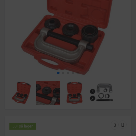
50+
på lager