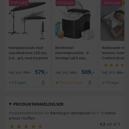
POPULÆR
POPULÆR
POPULÆR
TI
Hængeparasols med
Bordmodel
Nakkepude med
solcelledrevne LED-lys,
isterningmaskine - 9
memory foam -
3 m - grå, med krydsfod
terninger på 6 min.,
Conforti (hvid/gr
og krank, UPF 50+
selvrensende, sort
579,-
509,-
Vejl. pris
709,-
Vejl. pris
569,-
Vejl. pris
386,-
På lager
Snart på lager
På lager
PRODUKTANMELDELSER
Produktbedømmelser for
Bærekugle værktøjssæt 3 i 1 - C-frame
presse i kuffert
4,5
ud af 5
★
★
★
★
★
★
★
★
★
★