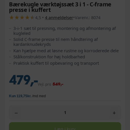
Bærekugle værktøjssæt 3 i 1 - C-frame
presse i kuffert
★
★
★
★
★
★
★
★
★
★
4,5
•
4
anmeldelser
•
Varenr.:
8074
3‑i‑1 sæt til presning, montering og afmontering af
kugleled
Solid C‑frame presse til nem håndtering af
kardanknudekryds
Kan hjælpe med at løsne rustne og korroderede dele
Stålkonstruktion for høj holdbarhed
Praktisk kuffert til opbevaring og transport
479,-
549,-
Vejl. pris
−
+
Læg i kurv