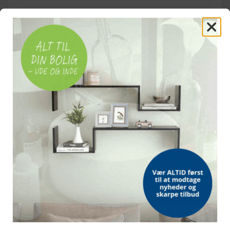
INSTALLATIONSADAPTER
1,122" × 0,941" ID × 3" OD
AFTAGNINGSADAPTER
1,148" × 1/2" ID × 3" OD
Leveres i bæretaske
OFTE STILLEDE SPØRGSMÅL
Hvad kan sættet bruges til?
Hvilket materiale er delene lavet af?
Følger der en opbevaringsløsning med?
Hvor stor er kæbeåbningen på C‑frame pressen?
Bemærk: FAQ er vejledende information. Vi tager forbehold for fejl og
mangler, og oplysningerne er ikke juridisk bindende.