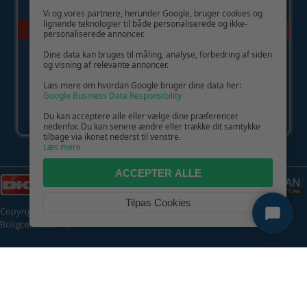
Vi og vores partnere, herunder Google, bruger cookies og
lignende teknologier til både personaliserede og ikke-
personaliserede annoncer.
Dine data kan bruges til måling, analyse, forbedring af siden
og visning af relevante annoncer.
Læs mere om hvordan Google bruger dine data her:
Google Business Data Responsibility
Du kan acceptere alle eller vælge dine præferencer
nedenfor. Du kan senere ændre eller trække dit samtykke
tilbage via ikonet nederst til venstre.
Læs mere
ACCEPTER ALLE
Tilpas Cookies
Copyright © 2026 | CVR: DK41222093 | Alle rettigheder forbeholdes |
Boligcenter.dk
🍪