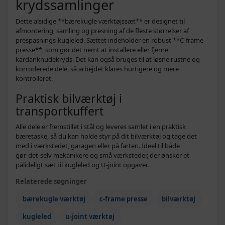
krydssamlinger
Dette alsidige **bærekugle værktøjssæt** er designet til
afmontering, samling og presning af de fleste størrelser af
prespasnings-kugleled. Sættet indeholder en robust **C-frame
presse**, som gør det nemt at installere eller fjerne
kardanknudekryds. Det kan også bruges til at løsne rustne og
korroderede dele, så arbejdet klares hurtigere og mere
kontrolleret.
Praktisk bilværktøj i
transportkuffert
Alle dele er fremstillet i stål og leveres samlet i en praktisk
bæretaske, så du kan holde styr på dit bilværktøj og tage det
med i værkstedet, garagen eller på farten. Ideel til både
gør‑det‑selv mekanikere og små værksteder, der ønsker et
pålideligt sæt til kugleled og U‑joint opgaver.
Relaterede søgninger
bærekugle værktøj
c-frame presse
bilværktøj
kugleled
u-joint værktøj