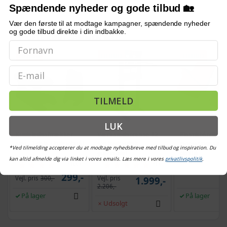
Spændende nyheder og gode tilbud 🏡
Vær den første til at modtage kampagner, spændende nyheder
og gode tilbud direkte i din indbakke.
OFTE KØBT SAMMEN MED
TILBUD
TILBUD
TILBUD
Email
TILMELD
LUK
Kugleledsaftrækker
Værkstedspresse 12
Elastikbåndfjern
sæt - 2 dele i kulstofstål
ton hydraulisk
monteringssæt -
*Ved tilmelding accepterer du at modtage nyhedsbreve med tilbud og inspiration. Du
gulvmodel
plastik
kan altid afmelde dig via linket i vores emails. Læs mere i vores
privatlivspolitik
.
(160)
(1)
299,-
Vejl. pris
Vejl. pris
300,-
1.999,-
2.206,-
På lager
På lager
Udsolgt