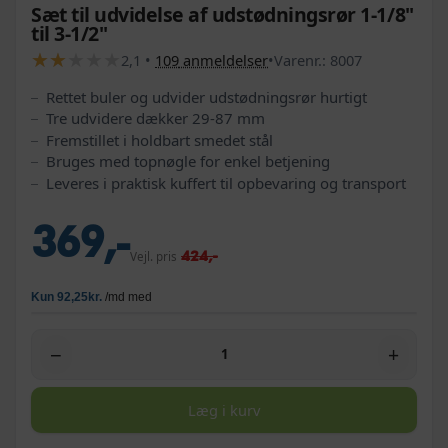
Sæt til udvidelse af udstødningsrør 1-1/8"
til 3-1/2"
★
★
★
★
★
★
★
★
★
★
2,1
•
109
anmeldelser
•
Varenr.:
8007
Rettet buler og udvider udstødningsrør hurtigt
Tre udvidere dækker 29-87 mm
Fremstillet i holdbart smedet stål
Bruges med topnøgle for enkel betjening
Leveres i praktisk kuffert til opbevaring og transport
369,-
424,-
Vejl. pris
−
+
Læg i kurv