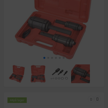
44
på lager