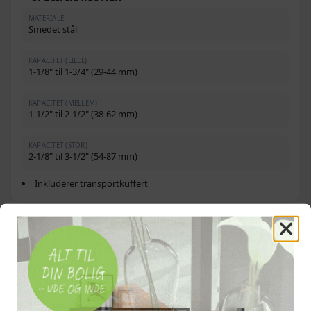
MATERIALE
Smedet stål
KAPACITET (LILLE)
1-1/8" til 1-3/4" (29-44 mm)
KAPACITET (MELLEM)
1-1/2" til 2-1/2" (38-62 mm)
KAPACITET (STOR)
2-1/8" til 3-1/2" (54-87 mm)
Inkluderer transportkuffert
OFTE STILLEDE SPØRGSMÅL
Hvilke rørstørrelser kan sættet udvide?
Hvordan bruges værktøjet?