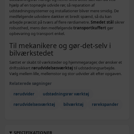
hjælp af en topnøgle udvide rør, så reparation af
udstødningssystemer og installationer bliver mere smidig. De
medfølgende udvidere dækker et bredt spænd, så du kan
arbejde præcist på tværs af flere rørdiametre.
Smedet stål
sikrer
robusthed, mens den medfølgende
transportkuffert
gør
opbevaring og transport enkel.
Til mekanikere og gør‑det‑selv i
bilværkstedet
Sættet er skabt til værksteder og hjemmegarager, der ønsker et
driftssikkert
rørudvidelsesværktøj
til udstødningsarbejde.
Vælg mellem lille, mellemstor og stor udvider alt efter opgaven.
Relaterede søgninger
rørudvider
udstødningsrør værktøj
rørudvidelsesværktøj
bilværktøj
rørekspander
SPECIFIKATIONER