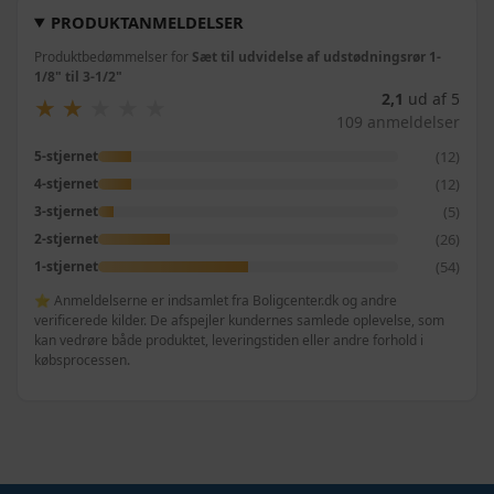
PRODUKTANMELDELSER
Produktbedømmelser for
Sæt til udvidelse af udstødningsrør 1-
1/8" til 3-1/2"
2,1
ud af 5
★
★
★
★
★
★
★
★
★
★
109 anmeldelser
(12)
5-stjernet
(12)
4-stjernet
(5)
3-stjernet
(26)
2-stjernet
(54)
1-stjernet
⭐ Anmeldelserne er indsamlet fra Boligcenter.dk og andre
verificerede kilder. De afspejler kundernes samlede oplevelse, som
kan vedrøre både produktet, leveringstiden eller andre forhold i
købsprocessen.