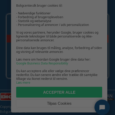
Boligcenter.dk bruger cookies til:
GIV GLÆDE MED ET GAVEKORT!
- Nødvendige funktioner
- Forbedring af brugeroplevelsen
- Statistik og webanalyse
- Personalisering af annoncer / ads personalization
Vi og vores partnere, herunder Google, bruger cookies og
lignende teknologier til både personaliserede og ikke-
personaliserede annoncer.
Dine data kan bruges til måling, analyse, forbedring af siden
og visning af relevante annoncer.
Læs mere om hvordan Google bruger dine data her:
Google Business Data Responsibility
Du kan acceptere alle eller vælge dine præferencer
nedenfor. Du kan senere ændre eller trække dit samtykke
tilbage via ikonet nederst til venstre.
Læs mere
ACCEPTER ALLE
Tilpas Cookies
Copyright © 2026 | CVR: DK41222093 | Alle rettigheder forbeholdes |
Boligcenter.dk
🍪