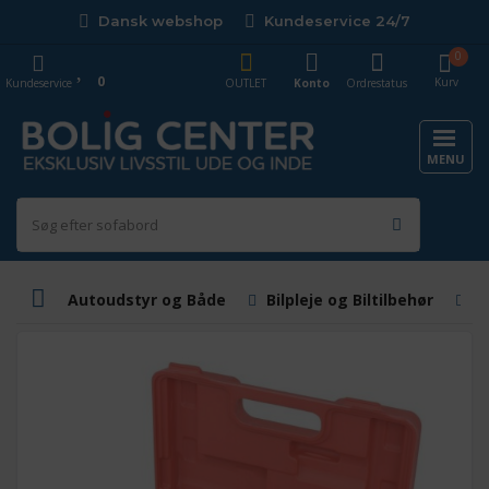
Dansk webshop
Kundeservice 24/7
0
0
Kurv
Kundeservice
OUTLET
Konto
Ordrestatus
MENU
Autoudstyr og Både
Bilpleje og Biltilbehør
B