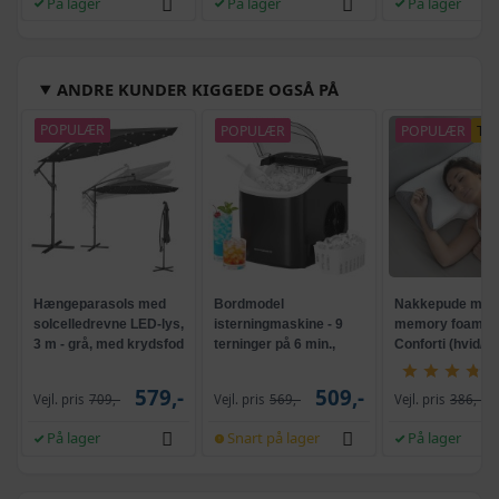
På lager
På lager
På lager
ANDRE KUNDER KIGGEDE OGSÅ PÅ
POPULÆR
POPULÆR
POPULÆR
TI
Hængeparasols med
Bordmodel
Nakkepude med
solcelledrevne LED-lys,
isterningmaskine - 9
memory foam -
3 m - grå, med krydsfod
terninger på 6 min.,
Conforti (hvid/gr
og krank, UPF 50+
selvrensende, sort
579,-
509,-
Vejl. pris
709,-
Vejl. pris
569,-
Vejl. pris
386,-
På lager
Snart på lager
På lager