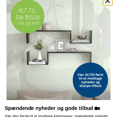
ADAPTERE TIL
VW, Audi, BMW, Mercedes og Ford
OFTE STILLEDE SPØRGSMÅL
Hvilke biler kan adapterne bruges til?
Hvilke generatorer er indsatserne velegnet til?
Hvad indeholder sættet af bits?
Leveres værktøjet i en kuffert?
Bemærk: FAQ er vejledende information. Vi tager forbehold for fejl og
mangler, og oplysningerne er ikke juridisk bindende.
Spændende nyheder og gode tilbud 🏡
OFTE KØBT SAMMEN MED
Vær den første til at modtage kampagner, spændende nyheder