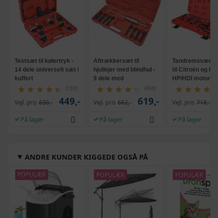
Testsæt til kølertryk -
Aftrækkersæt til
Tandremsværkt
14 dele universelt sæt i
hjullejer med blindhul -
til Citroën og Pe
kuffert
9 dele med
HP/HDI motorer
glidehammer
(133)
(459)
449,-
619,-
Vejl. pris
630,-
Vejl. pris
662,-
Vejl. pris
718,-
På lager
På lager
På lager
ANDRE KUNDER KIGGEDE OGSÅ PÅ
POPULÆR
POPULÆR
POPULÆR