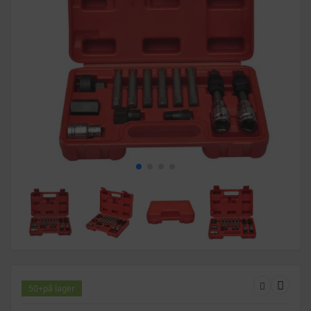
50+
på lager