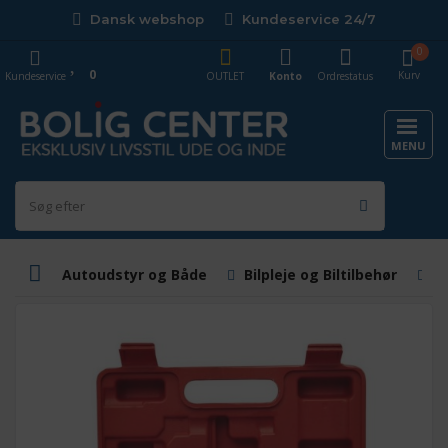
Dansk webshop
Kundeservice 24/7
0
0
Kurv
Kundeservice
OUTLET
Konto
Ordrestatus
MENU
Autoudstyr og Både
Bilpleje og Biltilbehør
B