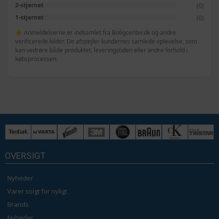
(0)
2-stjernet
(0)
1-stjernet
⭐ Anmeldelserne er indsamlet fra Boligcenter.dk og andre
verificerede kilder. De afspejler kundernes samlede oplevelse, som
kan vedrøre både produktet, leveringstiden eller andre forhold i
købsprocessen.
OVERSIGT
Nyheder
Varer solgt for nyligt
Brands
Nyheder