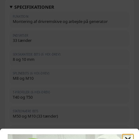
SPECIFIKATIONER
FUNKTION
Montering af drivremskive og arbejde på generator
INDSATSER
33 tænder
SEKSKANTEDE BITS (6 HEX-DREV)
8 og 10 mm
SPLINEBITS (6 HEX-DREV)
M8 og M10
T-PROFILER (6 HEX-DREV)
T40 og T50
STATIONÆRE BITS
M50 og M10 (33 tænder)
SPECIALINDSATS TIL
Bosch- og Renault-generatorer