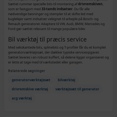
Sættet rummer specielle bits til montering af
drivremskiven
,
som er fastgjort med
33-tands indsatser
. Du får alle
nødvendige bøsninger og stempler til at skifte led med
kuglelejer samt indsatser velegnet til arbejde på Bosch- og
Renault-generatorer. Adaptere til VW, Audi, BMW, Mercedes og
Ford gør sættet relevant til mange populære biler.
Bil værktøj til præcis service
Med sekskantede bits, splinebits og T-profiler får du et komplet
generatorværktøjssæt, der dækker typiske serviceopgaver.
Sættet leveres i en robust kuffert, så delene ligger organiseret og
er lette at tage med til værkstedet eller garagen.
Relaterede søgninger
generatorværktøjssæt
bilværktøj
drivremskive værktøj
værktøjssæt til generator
acg værktøj