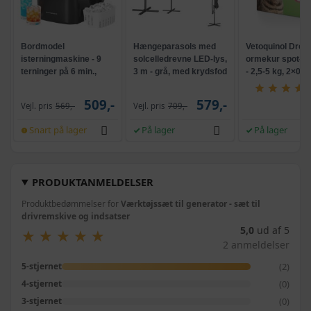
Bordmodel
Hængeparasols med
Vetoquinol Dron
isterningmaskine - 9
solcelledrevne LED-lys,
ormekur spot-on 
terninger på 6 min.,
3 m - grå, med krydsfod
- 2,5-5 kg, 2×0,7
selvrensende, sort
og krank, UPF 50+
509,-
579,-
Vejl. pris
569,-
Vejl. pris
709,-
Snart på lager
På lager
På lager
PRODUKTANMELDELSER
Produktbedømmelser for
Værktøjssæt til generator - sæt til
drivremskive og indsatser
5,0
ud af 5
★
★
★
★
★
★
★
★
★
★
2 anmeldelser
(2)
5-stjernet
(0)
4-stjernet
(0)
3-stjernet