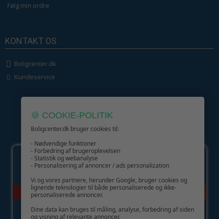
Følg min ordre
KONTAKT OS
Boligcenter.dk
Kundeservice
🍪 COOKIE-POLITIK
Boligcenter.dk bruger cookies til:
GIV GLÆDE MED ET GAVEKORT!
- Nødvendige funktioner
- Forbedring af brugeroplevelsen
- Statistik og webanalyse
- Personalisering af annoncer / ads personalization
Vi og vores partnere, herunder Google, bruger cookies og
lignende teknologier til både personaliserede og ikke-
personaliserede annoncer.
Dine data kan bruges til måling, analyse, forbedring af siden
og visning af relevante annoncer.