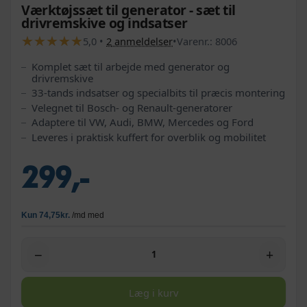
Værktøjssæt til generator - sæt til
drivremskive og indsatser
★
★
★
★
★
★
★
★
★
★
5,0
•
2
anmeldelser
•
Varenr.:
8006
Komplet sæt til arbejde med generator og
drivremskive
33-tands indsatser og specialbits til præcis montering
Velegnet til Bosch- og Renault-generatorer
Adaptere til VW, Audi, BMW, Mercedes og Ford
Leveres i praktisk kuffert for overblik og mobilitet
299,-
−
+
Læg i kurv