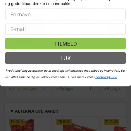
og gode tilbud direkte i din indbakke.
POPULÆR
POPULÆR
POPULÆR
Email
TILMELD
Bordmodel
Hængeparasols med
Vetoquinol Dron
LUK
isterningmaskine - 9
solcelledrevne LED-lys,
ormekur spot-on 
terninger på 6 min.,
3 m - grå, med krydsfod
- 2,5-5 kg, 2×0,7
selvrensende, sort
og krank, UPF 50+
*Ved tilmelding accepterer du at modtage nyhedsbreve med tilbud og inspiration. Du
509,-
579,-
kan altid afmelde dig via linket i vores emails. Læs mere i vores
privatlivspolitik
.
Vejl. pris
569,-
Vejl. pris
709,-
Snart på lager
På lager
På lager
ALTERNATIVE VARER
TILBUD
TILBUD
TILBUD