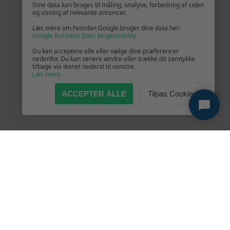
Dine data kan bruges til måling, analyse, forbedring af siden
og visning af relevante annoncer.
Læs mere om hvordan Google bruger dine data her:
Google Business Data Responsibility
Du kan acceptere alle eller vælge dine præferencer
nedenfor. Du kan senere ændre eller trække dit samtykke
tilbage via ikonet nederst til venstre.
Læs mere
ACCEPTER ALLE
Tilpas Cookies