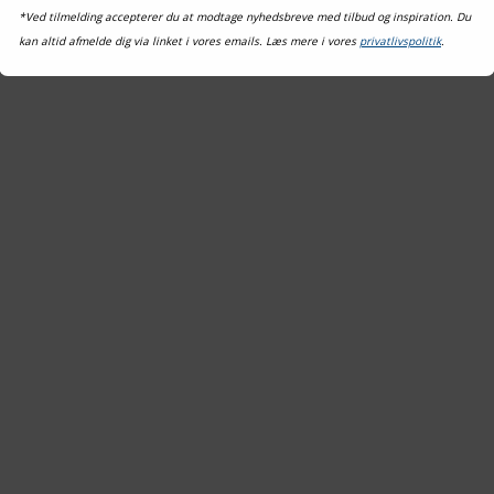
*Ved tilmelding accepterer du at modtage nyhedsbreve med tilbud og inspiration. Du
kan altid afmelde dig via linket i vores emails. Læs mere i vores
privatlivspolitik
.