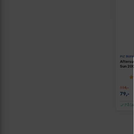
PIZ BUIN
Aftersun
Sun 200
114,-
79,-
På l