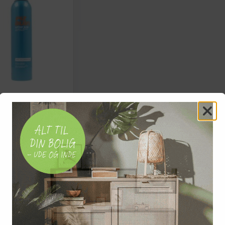
 spray Piz Buin After
 ml
(259)
Vis
ager