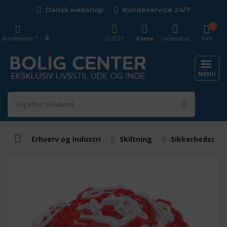
Dansk webshop
Kundeservice 24/7
0
0
Kurv
Kundeservice
OUTLET
Konto
Ordrestatus
MENU
Erhverv og Industri
Skiltning
Sikkerhedsskil