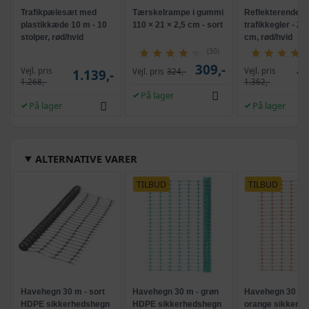
Trafikpælesæt med
Tærskelrampe i gummi
Reflekterende
plastikkæde 10 m - 10
110 × 21 × 2,5 cm - sort
trafikkegler - 20 
stolper, rød/hvid
cm, rød/hvid
(30)
309,-
Vejl. pris
Vejl. pris
1.139,-
Vejl. pris
324,-
1.
1.268,-
1.362,-
På lager
På lager
På lager
ALTERNATIVE VARER
TILBUD
TILBUD
Havehegn 30 m - sort
Havehegn 30 m - grøn
Havehegn 30 m 
HDPE sikkerhedshegn
HDPE sikkerhedshegn
orange sikkerh