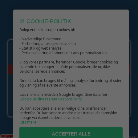
🍪 COOKIE-POLITIK
Boligcenter.dk bruger cookies til:
GIV GLÆDE MED ET GAVEKORT!
- Nødvendige funktioner
- Forbedring af brugeroplevelsen
- Statistik og webanalyse
- Personalisering af annoncer / ads personalization
Vi og vores partnere, herunder Google, bruger cookies og
lignende teknologier til både personaliserede og ikke-
personaliserede annoncer.
Dine data kan bruges til måling, analyse, forbedring af siden
og visning af relevante annoncer.
Læs mere om hvordan Google bruger dine data her:
Google Business Data Responsibility
Du kan acceptere alle eller vælge dine præferencer
nedenfor. Du kan senere ændre eller trække dit samtykke
tilbage via ikonet nederst til venstre.
Læs mere
ACCEPTER ALLE