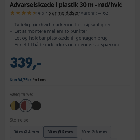
Advarselskæde i plastik 30 m - rød/hvid
★
★
★
★
★
★
★
★
★
★
4,6
•
5
anmeldelser
•
Varenr.:
4162
Tydelig rød/hvid markering for høj synlighed
Let at montere mellem to punkter
Let og holdbar plastkæde til gentagen brug
Egnet til både indendørs og udendørs afspærring
339,-
Vælg farve:
Størrelse:
30 m Ø 4 mm
30 m Ø 6 mm
30 m Ø 8 mm