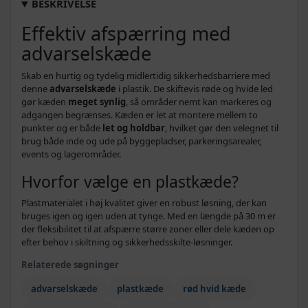
BESKRIVELSE
Effektiv afspærring med
advarselskæde
Skab en hurtig og tydelig midlertidig sikkerhedsbarriere med
denne
advarselskæde
i plastik. De skiftevis røde og hvide led
gør kæden
meget synlig
, så områder nemt kan markeres og
adgangen begrænses. Kæden er let at montere mellem to
punkter og er både
let og holdbar
, hvilket gør den velegnet til
brug både inde og ude på byggepladser, parkeringsarealer,
events og lagerområder.
Hvorfor vælge en plastkæde?
Plastmaterialet i høj kvalitet giver en robust løsning, der kan
bruges igen og igen uden at tynge. Med en længde på 30 m er
der fleksibilitet til at afspærre større zoner eller dele kæden op
efter behov i skiltning og sikkerhedsskilte-løsninger.
Relaterede søgninger
advarselskæde
plastkæde
rød hvid kæde