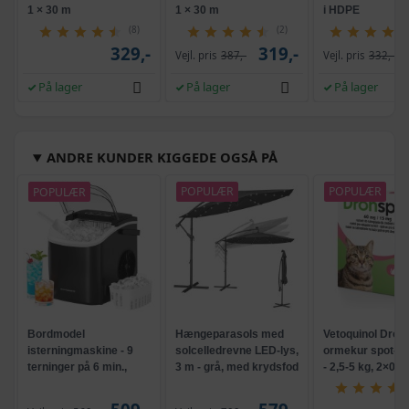
1 × 30 m
1 × 30 m
i HDPE
(8)
(2)
329,-
319,-
Vejl. pris
387,-
Vejl. pris
332,-
På lager
På lager
På lager
ANDRE KUNDER KIGGEDE OGSÅ PÅ
POPULÆR
POPULÆR
POPULÆR
Bordmodel
Hængeparasols med
Vetoquinol Dron
isterningmaskine - 9
solcelledrevne LED-lys,
ormekur spot-on 
terninger på 6 min.,
3 m - grå, med krydsfod
- 2,5-5 kg, 2×0,7
selvrensende, sort
og krank, UPF 50+