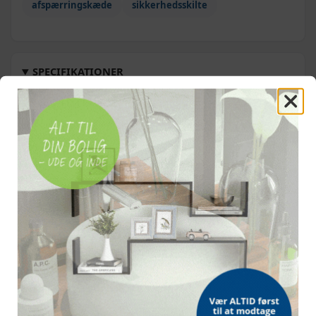
afspærringskæde
sikkerhedsskilte
SPECIFIKATIONER
FARVE
Rød og hvid
MATERIALE
Plastik
LÆNGDE
30 m
DIAMETER, PLASTIKRINGE
6 mm
OFTE STILLEDE SPØRGSMÅL