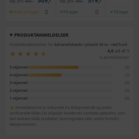
509,-
579,-
Vejl. pris
569,-
Vejl. pris
709,-
Snart på lager
På lager
På lager
PRODUKTANMELDELSER
Produktbedømmelser for
Advarselskæde i plastik 30 m - rød/hvid
4,6
ud af 5
★
★
★
★
★
★
★
★
★
★
5 anmeldelser
(3)
5-stjernet
(2)
4-stjernet
(0)
3-stjernet
(0)
2-stjernet
(0)
1-stjernet
⭐ Anmeldelserne er indsamlet fra Boligcenter.dk og andre
verificerede kilder. De afspejler kundernes samlede oplevelse, som
kan vedrøre både produktet, leveringstiden eller andre forhold i
købsprocessen.