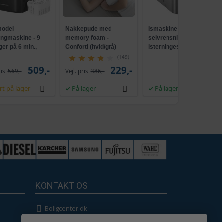
odel
Nakkepude med
Ismaskine med
ingmaskine - 9
memory foam -
selvrensning, 2
ger på 6 min.,
Conforti (hvid/grå)
isterningestørrelser, 12
ensende, sort
kg/24 t - sølvgrå
(149)
509,-
229,-
539,-
ris
569,-
Vejl. pris
386,-
rt på lager
På lager
På lager
KONTAKT OS
Boligcenter.dk
Kundeservice