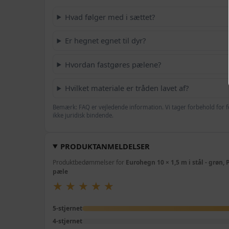
Hvad følger med i sættet?
Er hegnet egnet til dyr?
Hvordan fastgøres pælene?
Hvilket materiale er tråden lavet af?
Bemærk: FAQ er vejledende information. Vi tager forbehold for f
ikke juridisk bindende.
PRODUKTANMELDELSER
Produktbedømmelser for
Eurohegn 10 × 1,5 m i stål - grøn
pæle
★
★
★
★
★
★
★
★
★
★
5-stjernet
4-stjernet