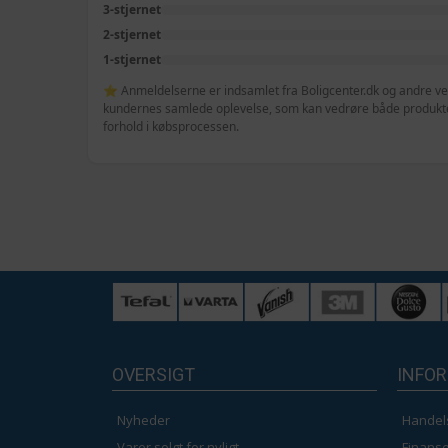
3-stjernet
2-stjernet
1-stjernet
⭐ Anmeldelserne er indsamlet fra Boligcenter.dk og andre veri
kundernes samlede oplevelse, som kan vedrøre både produktet
forhold i købsprocessen.
OVERSIGT
INFO
Nyheder
Handel
Varer solgt for nyligt
Finanse