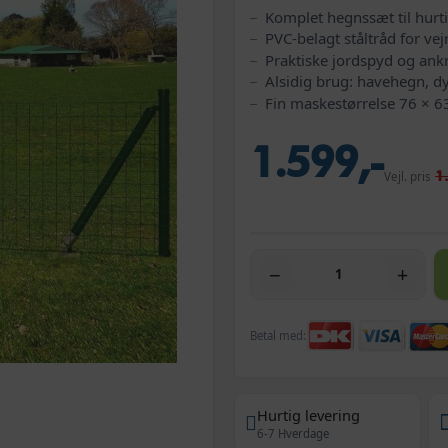
Komplet hegnssæt til hurt
PVC-belagt ståltråd for ve
Praktiske jordspyd og ankre
Alsidig brug: havehegn, d
Fin maskestørrelse 76 × 
1.599,-
1
Vejl. pris
−
+
Betal med:
Hurtig levering
6-7 Hverdage