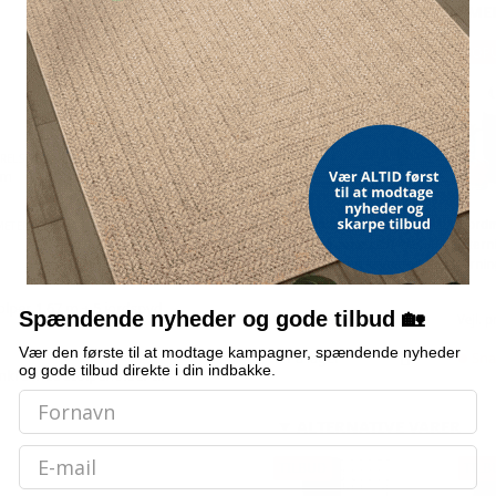
OFTE KØBT SAMMEN ME
Grøn - 1 stk - 25 m 
POPULÆR
POP
RELSE
mm
Hængeparasols med
Bordm
METER
solcelledrevne LED-lys,
istern
3 m - grå, med krydsfod
ternin
og krank, UPF 50+
selvr
tolper, 1,67 m + 5 jordspyd
579,-
Spændende nyheder og gode tilbud 🏡
Vejl. pris
709,-
Vejl. p
Vær den første til at modtage kampagner, spændende nyheder
På lager
Sna
og gode tilbud direkte i din indbakke.
nkre med stolpeholder til
ALTERNATIVE VARER
Email
TILBUD
TILB