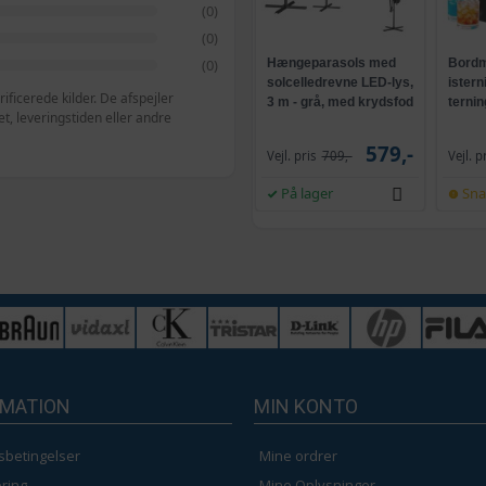
(0)
(0)
(0)
Hængeparasols med
Bordm
solcelledrevne LED-lys,
istern
ficerede kilder. De afspejler
3 m - grå, med krydsfod
ternin
, leveringstiden eller andre
og krank, UPF 50+
selvr
579,-
Vejl. pris
709,-
Vejl. p
På lager
Sna
RMATION
MIN KONTO
sbetingelser
Mine ordrer
ring
Mine Oplysninger