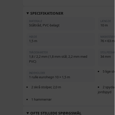
SPECIFIKATIONER
MATERIALE
LÆNGDE
Ståltråd, PVC-belagt
10 m
HØJDE
MASKESTØR
1,5 m
76 × 63 
TRÅDDIAMETER
STOLPEDIA
1,8 / 2,2 mm (1,8 mm stål, 2,2 mm med
34 mm
PVC)
5 lige s
INDEHOLDER
1 rulle eurohegn 10 × 1,5 m
2 skrå stolper, 2,0 m
2 spyda
jordspyd
1 hammerrør
OFTE STILLEDE SPØRGSMÅL