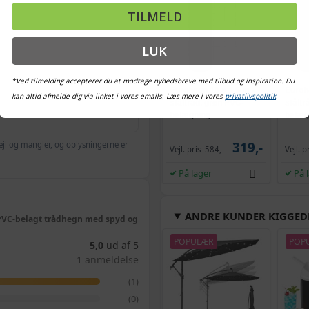
TILMELD
LUK
*Ved tilmelding accepterer du at modtage nyhedsbreve med tilbud og inspiration. Du
Eurohegn 10 × 1,5 m -
Euroh
kan altid afmelde dig via linket i vores emails. Læs mere i vores
privatlivspolitik
.
ståltråd, grøn PVC-
stålt
belægning
belæg
319,-
ejl og mangler, og oplysningerne er
Vejl. pris
584,-
Vejl. p
På lager
På 
ANDRE KUNDER KIGGED
, PVC-belagt trådhegn med spyd og
POPULÆR
POP
5,0
ud af 5
1 anmeldelse
(1)
(0)