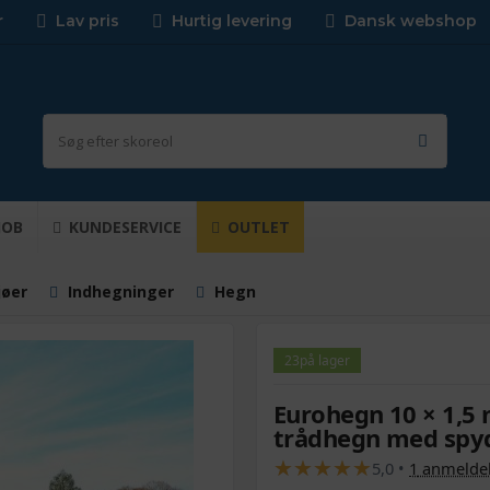
r
Lav pris
Hurtig levering
Dansk webshop
JOB
KUNDESERVICE
OUTLET
jøer
Indhegninger
Hegn
23
på lager
Eurohegn 10 × 1,5 m
trådhegn med spy
★
★
★
★
★
★
★
★
★
★
5,0
•
1
anmelde