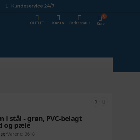
Kundeservice 24/7
0
OUTLET
Konto
Ordrestatus
Kurv
 i stål - grøn, PVC-belagt
d og pæle
lse
•
Varenr.:
3618