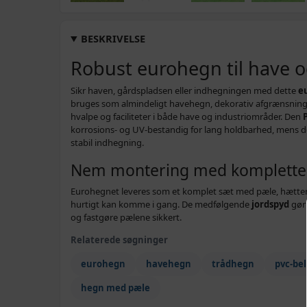
BESKRIVELSE
Robust eurohegn til have 
Sikr haven, gårdspladsen eller indhegningen med dette
e
bruges som almindeligt havehegn, dekorativ afgrænsning el
hvalpe og faciliteter i både have og industriområder. Den
korrosions- og UV-bestandig for lang holdbarhed, mens d
stabil indhegning.
Nem montering med komplette
Eurohegnet leveres som et komplet sæt med pæle, hætter, s
hurtigt kan komme i gang. De medfølgende
jordspyd
gør 
og fastgøre pælene sikkert.
Relaterede søgninger
eurohegn
havehegn
trådhegn
pvc-be
hegn med pæle