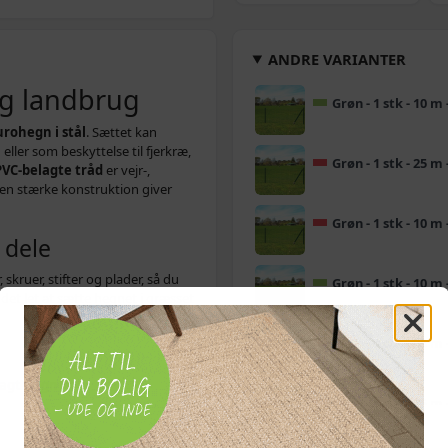
ANDRE VARIANTER
og landbrug
Grøn - 1 stk - 10 m 
urohegn i stål
. Sættet kan
ler som beskyttelse til fjerkræ,
Grøn - 1 stk - 25 m 
PVC-belagte tråd
er vejr-,
en stærke konstruktion giver
Grøn - 1 stk - 10 m 
 dele
kruer, stifter og plader, så du
Grøn - 1 stk - 10 m 
det let at sætte hegnet i græsset
Grøn - 1 stk - 25 m 
lagt hegn
Grøn - 1 stk - 25 m 