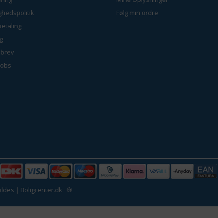
ighedspolitik
Følg min ordre
betaling
g
brev
jobs
ldes | Boligcenter.dk
🍪