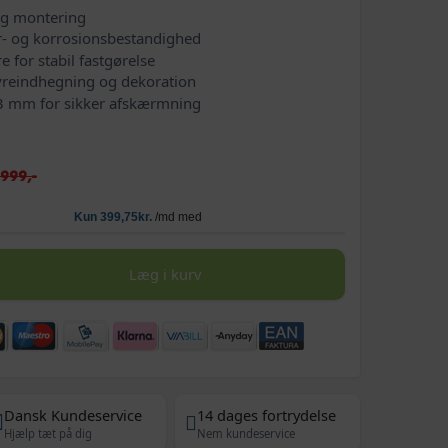
ig montering
jr- og korrosionsbestandighed
 for stabil fastgørelse
yreindhegning og dekoration
63 mm for sikker afskærmning
.999,-
Læg i kurv
Dansk Kundeservice
14 dages fortrydelse
Hjælp tæt på dig
Nem kundeservice