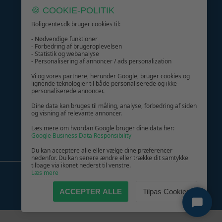
🍪 COOKIE-POLITIK
Boligcenter.dk bruger cookies til:
- Nødvendige funktioner
- Forbedring af brugeroplevelsen
- Statistik og webanalyse
GIV GLÆDE MED ET GAVEKORT!
- Personalisering af annoncer / ads personalization
Vi og vores partnere, herunder Google, bruger cookies og
lignende teknologier til både personaliserede og ikke-
personaliserede annoncer.
Dine data kan bruges til måling, analyse, forbedring af siden
og visning af relevante annoncer.
Læs mere om hvordan Google bruger dine data her:
Google Business Data Responsibility
Du kan acceptere alle eller vælge dine præferencer
nedenfor. Du kan senere ændre eller trække dit samtykke
tilbage via ikonet nederst til venstre.
Læs mere
ACCEPTER ALLE
Tilpas Cookies