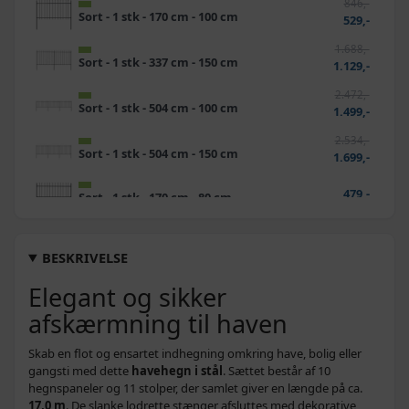
846,-
Sort - 1 stk - 170 cm - 100 cm
529,-
1.688,-
Sort - 1 stk - 337 cm - 150 cm
1.129,-
2.472,-
Sort - 1 stk - 504 cm - 100 cm
1.499,-
2.534,-
Sort - 1 stk - 504 cm - 150 cm
1.699,-
479,-
Sort - 1 stk - 170 cm - 80 cm
1.524,-
Sort - 1 stk - 337 cm - 100 cm
1.019,-
BESKRIVELSE
654,-
Elegant og sikker
Sort - 1 stk - 170 cm - 60 cm
439,-
afskærmning til haven
2.174,-
Sort - 1 stk - 504 cm - 120 cm
1.599,-
Skab en flot og ensartet indhegning omkring have, bolig eller
1.270,-
gangsti med dette
havehegn i stål
. Sættet består af 10
Sort - 1 stk - 337 cm - 80 cm
939,-
hegnspaneler og 11 stolper, der samlet giver en længde på ca.
17,0 m
. De slanke lodrette stænger afsluttes med dekorative