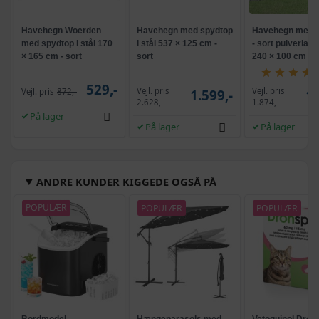
Havehegn Woerden
Havehegn med spydtop
Havehegn med s
med spydtop i stål 170
i stål 537 × 125 cm -
- sort pulverlake
× 165 cm - sort
sort
240 × 100 cm
529,-
Vejl. pris
Vejl. pris
Vejl. pris
872,-
1.599,-
1.
2.628,-
1.874,-
På lager
På lager
På lager
ANDRE KUNDER KIGGEDE OGSÅ PÅ
POPULÆR
POPULÆR
POPULÆR
Bordmodel
Hængeparasols med
Vetoquinol Dron