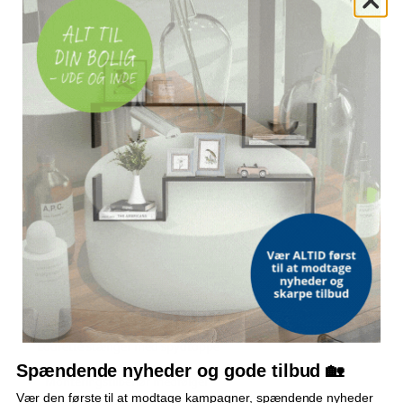
MATERIALE
2.894,-
Pulverlakeret stål
Sort - 1 stk - 671 cm - 120 cm
2.199,-
4.416,-
SAMLET LÆNGDE
Sort - 1 stk - 1005 cm - 100 cm
2.999,-
17,00 m
5.602,-
Sort - 1 stk - 1506 cm - 60 cm
3.799,-
HØJDE
110 cm
5.896,-
Sort - 1 stk - 1339 cm - 100 cm
3.999,-
HEGNSPANEL, HØJDE
60 cm
6.638,-
Sort - 1 stk - 1506 cm - 100 cm
4.499,-
STOLPER
5.099,-
11 stk., Ø 3,4 cm × 110 cm (H)
Sort - 1 stk - 1673 cm - 100 cm
4.999,-
9.428,-
INDEHOLDER
Sort - 1 stk - 1673 cm - 120 cm
10 × hegnspanel og 11 × stolpe
5.399,-
3.416,-
DESIGN
Sort - 1 stk - 671 cm - 150 cm
2.299,-
Lodrette stænger med spydtoppe
Spændende nyheder og gode tilbud 🏡
3.306,-
Sort - 1 stk - 838 cm - 80 cm
Monteringstilbehør medfølger
2.299,-
Vær den første til at modtage kampagner, spændende nyheder