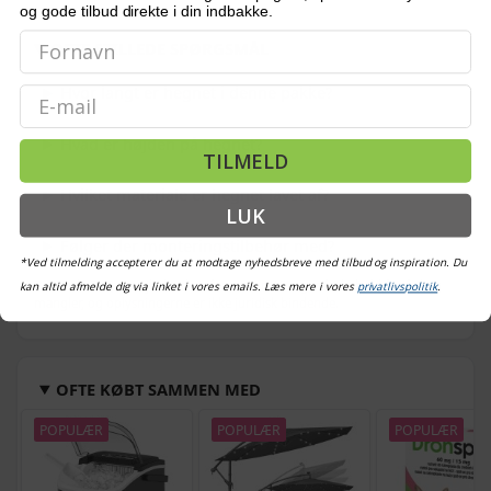
og gode tilbud direkte i din indbakke.
4.699,-
Sort - 1 stk - 1673 cm - 80 cm
4.599,-
OFTE STILLEDE SPØRGSMÅL
Hvor langt er hegnet i denne pakke?
Email
Hvad er højden på hegnet?
TILMELD
Hvilket materiale er hegnet lavet af?
LUK
Følger der monteringstilbehør med?
*Ved tilmelding accepterer du at modtage nyhedsbreve med tilbud og inspiration. Du
Bemærk: FAQ er vejledende information. Vi tager forbehold for fejl og
kan altid afmelde dig via linket i vores emails. Læs mere i vores
privatlivspolitik
.
mangler, og oplysningerne er ikke juridisk bindende.
OFTE KØBT SAMMEN MED
POPULÆR
POPULÆR
POPULÆR