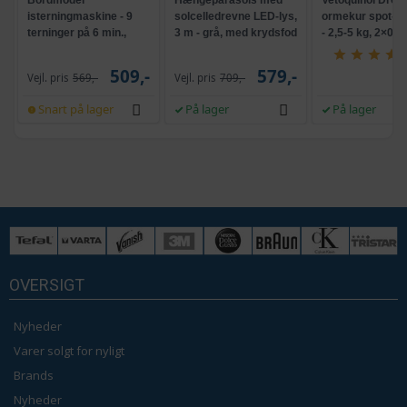
isterningmaskine - 9
solcelledrevne LED-lys,
ormekur spot-on 
terninger på 6 min.,
3 m - grå, med krydsfod
- 2,5-5 kg, 2×0,7
selvrensende, sort
og krank, UPF 50+
509,-
579,-
Vejl. pris
569,-
Vejl. pris
709,-
Snart på lager
På lager
På lager
OVERSIGT
Nyheder
Varer solgt for nyligt
Brands
Nyheder