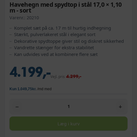
Havehegn med spydtop i stål 17,0 × 1,10
m - sort
Varenr.:
20210
Komplet sæt på ca. 17 m til hurtig indhegning
Stærkt, pulverlakeret stål i elegant sort
Dekorative spydtoppe giver stil og diskret sikkerhed
Vandrette stænger for ekstra stabilitet
Kan udvides ved at kombinere flere sæt
4.199,-
4.299,-
Vejl. pris
−
+
Læg i kurv