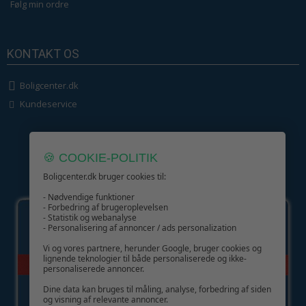
Følg min ordre
KONTAKT OS
Boligcenter.dk
Kundeservice
🍪 COOKIE-POLITIK
Boligcenter.dk bruger cookies til:
GIV GLÆDE MED ET GAVEKORT!
- Nødvendige funktioner
- Forbedring af brugeroplevelsen
- Statistik og webanalyse
- Personalisering af annoncer / ads personalization
Vi og vores partnere, herunder Google, bruger cookies og
lignende teknologier til både personaliserede og ikke-
personaliserede annoncer.
Dine data kan bruges til måling, analyse, forbedring af siden
og visning af relevante annoncer.