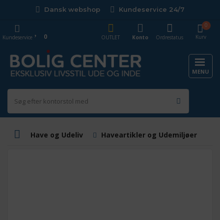
Dansk webshop
Kundeservice 24/7
0
0
Kurv
Kundeservice
OUTLET
Konto
Ordrestatus
MENU
Have og Udeliv
Haveartikler og Udemiljøer
I