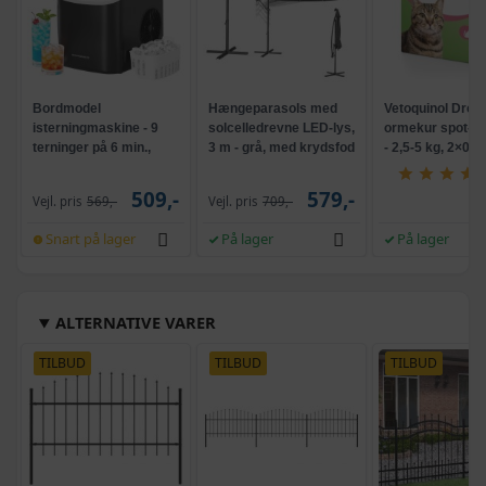
Bordmodel
Hængeparasols med
Vetoquinol Dron
isterningmaskine - 9
solcelledrevne LED-lys,
ormekur spot-on 
terninger på 6 min.,
3 m - grå, med krydsfod
- 2,5-5 kg, 2×0,7
selvrensende, sort
og krank, UPF 50+
509,-
579,-
Vejl. pris
569,-
Vejl. pris
709,-
Snart på lager
På lager
På lager
ALTERNATIVE VARER
TILBUD
TILBUD
TILBUD