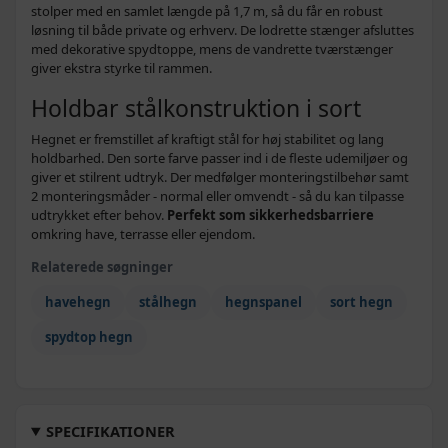
Sort - 1 stk - 504 cm - 175-200 cm
2.499,-
stolper med en samlet længde på 1,7 m, så du får en robust
løsning til både private og erhverv. De lodrette stænger afsluttes
4.386,-
med dekorative spydtoppe, mens de vandrette tværstænger
Sort - 1 stk - 838 cm - 100-125 cm
2.599,-
giver ekstra styrke til rammen.
4.496,-
Holdbar stål­konstruktion i sort
Sort - 1 stk - 671 cm - 150-175 cm
2.799,-
Hegnet er fremstillet af kraftigt stål for høj stabilitet og lang
4.926,-
Sort - 1 stk - 838 cm - 125-150 cm
holdbarhed. Den sorte farve passer ind i de fleste udemiljøer og
2.899,-
giver et stilrent udtryk. Der medfølger monteringstilbehør samt
5.024,-
2 monteringsmåder - normal eller omvendt - så du kan tilpasse
Sort - 1 stk - 1005 cm - 100-125 cm
3.099,-
udtrykket efter behov.
Perfekt som sikkerhedsbarriere
omkring have, terrasse eller ejendom.
4.599,-
Sort - 1 stk - 1673 cm - 75-100 cm
Relaterede søgninger
8.542,-
havehegn
stålhegn
hegnspanel
sort hegn
Sort - 1 stk - 1506 cm - 100-125 cm
4.599,-
spydtop hegn
8.198,-
Sort - 1 stk - 1172 cm - 150-175 cm
4.799,-
6.946,-
Sort - 1 stk - 1005 cm - 175-200 cm
4.999,-
SPECIFIKATIONER
7.946,-