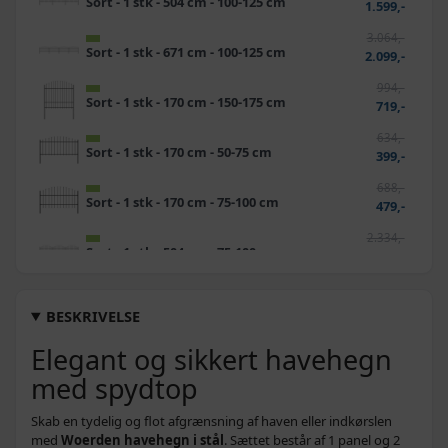
Sort - 1 stk - 504 cm - 100-125 cm
1.599,-
3.064,-
Sort - 1 stk - 671 cm - 100-125 cm
2.099,-
994,-
Sort - 1 stk - 170 cm - 150-175 cm
719,-
634,-
Sort - 1 stk - 170 cm - 50-75 cm
399,-
688,-
Sort - 1 stk - 170 cm - 75-100 cm
479,-
2.334,-
Sort - 1 stk - 504 cm - 75-100 cm
1.379,-
2.246,-
Sort - 1 stk - 337 cm - 150-175 cm
1.399,-
BESKRIVELSE
2.300,-
Elegant og sikkert havehegn
Sort - 1 stk - 337 cm - 175-200 cm
1.699,-
med spydtop
2.649,-
Sort - 1 stk - 671 cm - 75-100 cm
1.899,-
Skab en tydelig og flot afgrænsning af haven eller indkørslen
3.457,-
med
Woerden havehegn i stål
. Sættet består af 1 panel og 2