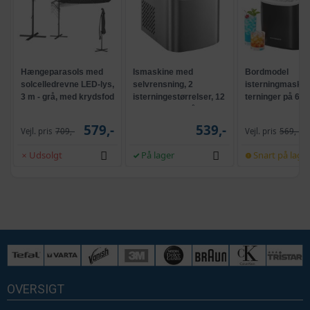
Hængeparasols med
Ismaskine med
Bordmodel
solcelledrevne LED-lys,
selvrensning, 2
isterningmaskine
3 m - grå, med krydsfod
isterningestørrelser, 12
terninger på 6 mi
og krank, UPF 50+
kg/24 t - sølvgrå
selvrensende, s
579,-
539,-
Vejl. pris
709,-
Vejl. pris
569,-
Udsolgt
På lager
Snart på lage
OVERSIGT