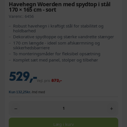
Havehegn Woerden med spydtop i stål
170 × 165 cm - sort
Varenr.:
6456
Robust havehegn i kraftigt stål for stabilitet og
holdbarhed
Dekorative spydtoppe og stærke vandrette stænger
170 cm længde - ideel som afskærmning og
sikkerhedsbarriere
To monteringsmåder for fleksibel opsætning
Komplet sæt med panel, stolper og tilbehør
529,-
872,-
Vejl. pris
−
+
Læg i kurv