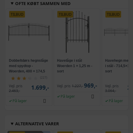
OFTE KØBT SAMMEN MED
TILBUD
TILBUD
TILBUD
Dobbeltdørs hegnslåge
Havelåge i stål
Havehegn med s
med spydtop -
Woerden 1 × 1,25 m -
i stål - 714,5×12
Woerden, 400 × 174,5
sort
sort
cm, sort
(227)
969,-
Vejl. pris
Vejl. pris
1.699,-
Vejl. pris
1.227,-
2.
2.463,-
3.064,-
På lager
På lager
På lager
ALTERNATIVE VARER