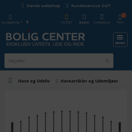
Dansk webshop
Kundeservice 24/7
0
0
Kurv
Kundeservice
OUTLET
Konto
Ordrestatus
MENU
Have og Udeliv
Haveartikler og Udemiljøer
I