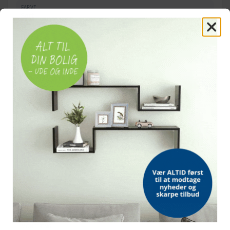
Sort - 1 stk - 1506 cm - 125-150 cm
5.199,-
FARVE
Sort
5.799,-
Sort - 1 stk - 1673 cm - 125-150 cm
MATERIALE
Stål
11.770,-
Sort - 1 stk - 1673 cm - 150-175 cm
6.899,-
SAMLET STØRRELSE
600,-
170 × 165 cm (L × H)
Havehegn Woerden - hvid pulverlakeret
569,-
stål 170 × 165 cm
PANELHØJDE
100-125 cm
1.104,-
Havehegn - 2 stk. grå 170 × 140 cm i
819,-
pulverlakeret stål
INDHOLD
1 hegnspanel og 2 stolper
4.903,-
Havehegn - 6 stk, hvid pulverlakeret stål,
4.199,-
170 × 215 cm
SERIE
3.228,-
Woerden
Sort - 1 stk - 504 cm - 150-175 cm
2.099,-
1.750,-
TOP
Sort - 1 stk - 337 cm - 100-125 cm
Spydtop
1.029,-
792,-
Sort - 1 stk - 170 cm - 125-150 cm
MONTERING
569,-