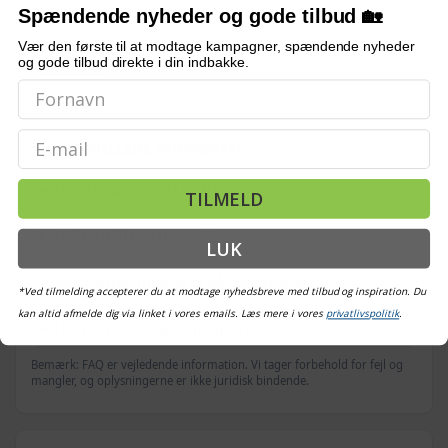
Normal eller omvendt
Spændende nyheder og gode tilbud 🏡
1.169,-
Sort - 1 stk - 337 cm - 125-150 cm
Vær den første til at modtage kampagner, spændende nyheder
MONTERINGSTILBEHØR
og gode tilbud direkte i din indbakke.
Inkluderet
Email
OFTE STILLEDE SPØRGSMÅL
Hvad følger med i sættet?
TILMELD
Hvilke mål har hegnet?
LUK
Kan hegnet monteres på flere måder?
*Ved tilmelding accepterer du at modtage nyhedsbreve med tilbud og inspiration. Du
kan altid afmelde dig via linket i vores emails. Læs mere i vores
privatlivspolitik
.
Hvilket materiale er hegnet lavet af?
Bemærk: FAQ er vejledende information. Vi tager forbehold for fejl og
mangler, og oplysningerne er ikke juridisk bindende.