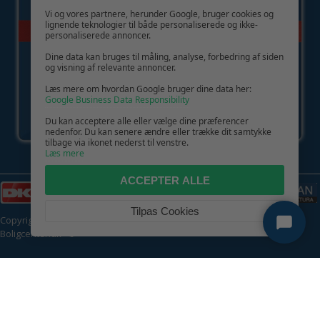
Vi og vores partnere, herunder Google, bruger cookies og
lignende teknologier til både personaliserede og ikke-
personaliserede annoncer.
Dine data kan bruges til måling, analyse, forbedring af siden
og visning af relevante annoncer.
Læs mere om hvordan Google bruger dine data her:
Google Business Data Responsibility
Du kan acceptere alle eller vælge dine præferencer
nedenfor. Du kan senere ændre eller trække dit samtykke
tilbage via ikonet nederst til venstre.
Læs mere
ACCEPTER ALLE
Tilpas Cookies
Copyright © 2026 | CVR: DK41222093 | Alle rettigheder forbeholdes |
Boligcenter.dk
🍪