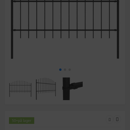
50+
på lager