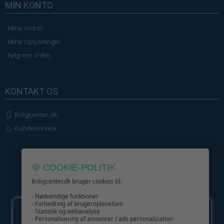
MIN KONTO
Mine ordrer
Mine Oplysninger
Følg min ordre
KONTAKT OS
Boligcenter.dk
Kundeservice
🍪 COOKIE-POLITIK
Boligcenter.dk bruger cookies til:
GIV GLÆDE MED ET GAVEKORT!
- Nødvendige funktioner
- Forbedring af brugeroplevelsen
- Statistik og webanalyse
- Personalisering af annoncer / ads personalization