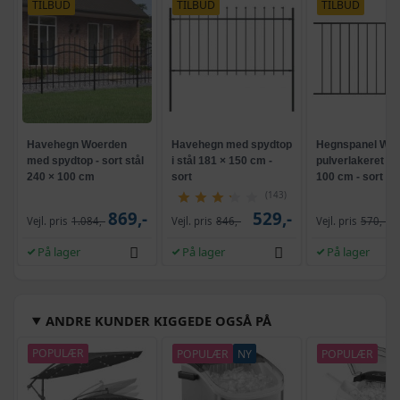
TILBUD
TILBUD
TILBUD
Havehegn Woerden
Havehegn med spydtop
Hegnspanel Woe
med spydtop - sort stål
i stål 181 × 150 cm -
pulverlakeret st
240 × 100 cm
sort
100 cm - sort
(143)
869,-
529,-
Vejl. pris
1.084,-
Vejl. pris
846,-
Vejl. pris
570,-
På lager
På lager
På lager
ANDRE KUNDER KIGGEDE OGSÅ PÅ
POPULÆR
POPULÆR
NY
POPULÆR