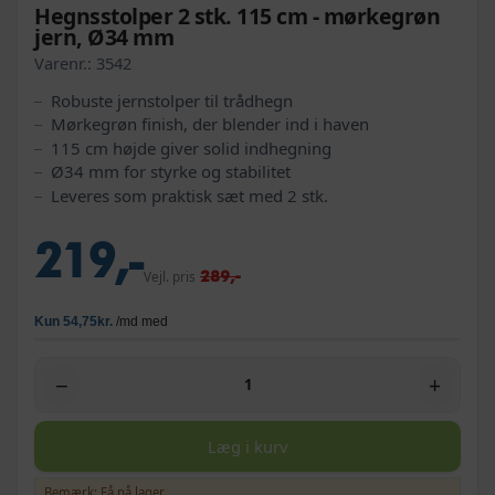
Hegnsstolper 2 stk. 115 cm - mørkegrøn
jern, Ø34 mm
Varenr.:
3542
Robuste jernstolper til trådhegn
Mørkegrøn finish, der blender ind i haven
115 cm højde giver solid indhegning
Ø34 mm for styrke og stabilitet
Leveres som praktisk sæt med 2 stk.
219,-
289,-
Vejl. pris
−
+
Læg i kurv
Bemærk: Få på lager