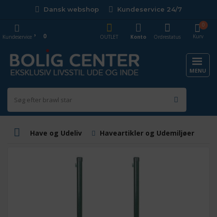
Dansk webshop
Kundeservice 24/7
0
0
Kurv
Kundeservice
OUTLET
Konto
Ordrestatus
MENU
Have og Udeliv
Haveartikler og Udemiljøer
I