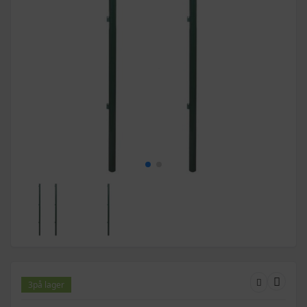
3
på lager