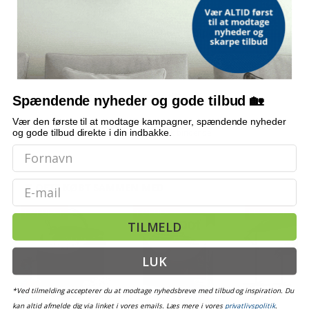
Hvor mange stolper følger med?
Hvilken højde og diameter har stolperne?
Hvilket materiale er de lavet af?
Hvad kan stolperne bruges til?
Spændende nyheder og gode tilbud 🏡
Vær den første til at modtage kampagner, spændende nyheder
Bemærk: FAQ er vejledende information. Vi tager forbehold for fejl og
og gode tilbud direkte i din indbakke.
mangler, og oplysningerne er ikke juridisk bindende.
Email
OFTE KØBT SAMMEN MED
POPULÆR
POPULÆR
POPULÆR
TILMELD
LUK
*Ved tilmelding accepterer du at modtage nyhedsbreve med tilbud og inspiration. Du
kan altid afmelde dig via linket i vores emails. Læs mere i vores
privatlivspolitik
.