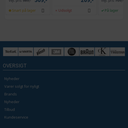
Vejl. pris
569,-
Vejl. pris
709,-
Snart på lager
Udsolgt
På lager
OVERSIGT
Nyheder
Varer solgt for nyligt
Brands
Nyheder
Tilbud
Kundeservice