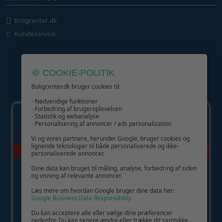
Boligcenter.dk
Kundeservice
🍪 COOKIE-POLITIK
Boligcenter.dk bruger cookies til:
GIV GLÆDE MED ET GAVEKORT!
- Nødvendige funktioner
- Forbedring af brugeroplevelsen
- Statistik og webanalyse
- Personalisering af annoncer / ads personalization
Vi og vores partnere, herunder Google, bruger cookies og
lignende teknologier til både personaliserede og ikke-
personaliserede annoncer.
Dine data kan bruges til måling, analyse, forbedring af siden
og visning af relevante annoncer.
Læs mere om hvordan Google bruger dine data her:
Google Business Data Responsibility
Du kan acceptere alle eller vælge dine præferencer
nedenfor. Du kan senere ændre eller trække dit samtykke