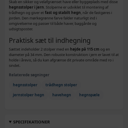
Skab en sikker og velafgrænset have eller byggeplads med disse
hegnsstolper i jern
. Stolperne er udviklet til montering af
trådhegn og giver et
fast og stabilt hegn
, når de fastgøres i
jorden. Den mørkegrønne farve falder naturligt ind i
omgivelserne og passer til både haver, baggårde og
udsigtsposter.
Praktisk sæt til indhegning
Sættet indeholder 2 stolper med en
højde på 115 cm
og en
diameter på 34 mm. Den robuste konstruktion i jern er lavet til at
holde i årevis, så du kan afgrænse dit private område med ro i
sindet.
Relaterede søgninger
hegnsstolper
trådhegn stolper
jernstolper hegn
havehegn
hegnspæle
SPECIFIKATIONER