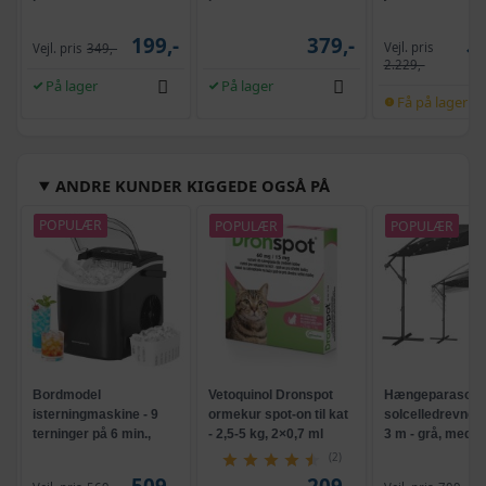
grøn
199,-
379,-
Vejl. pris
Vejl. pris
349,-
1.
2.229,-
På lager
På lager
Få på lager
ANDRE KUNDER KIGGEDE OGSÅ PÅ
POPULÆR
POPULÆR
POPULÆR
Bordmodel
Vetoquinol Dronspot
Hængeparasols
isterningmaskine - 9
ormekur spot-on til kat
solcelledrevne L
terninger på 6 min.,
- 2,5-5 kg, 2×0,7 ml
3 m - grå, med k
selvrensende, sort
og krank, UPF 5
(2)
509,-
209,-