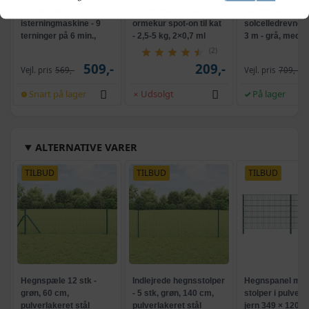
Bordmodel
Vetoquinol Dronspot
Hængeparasols
isterningmaskine - 9
ormekur spot-on til kat
solcelledrevne L
terninger på 6 min.,
- 2,5-5 kg, 2×0,7 ml
3 m - grå, med k
selvrensende, sort
og krank, UPF 5
(2)
509,-
209,-
Vejl. pris
569,-
Vejl. pris
709,-
Snart på lager
Udsolgt
På lager
ALTERNATIVE VARER
TILBUD
TILBUD
TILBUD
Hegnspæle 12 stk -
Indlejrede hegnsstolper
Hegnspanel me
grøn, 60 cm,
- 5 stk, grøn, 140 cm,
stolper i pulverl
pulverlakeret stål
pulverlakeret stål
jern 349 × 120 c