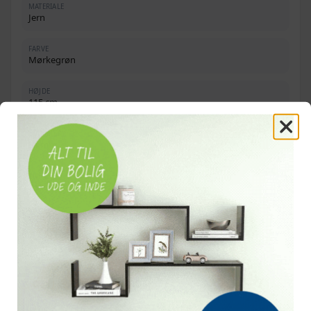
MATERIALE
Jern
FARVE
Mørkegrøn
HØJDE
115 cm
DIAMETER
34 mm
ANTAL
2 stolper
EGNET TIL
Trådhegn
OFTE STILLEDE SPØRGSMÅL