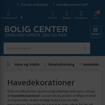
Dansk webshop
Kundeservice 24/7
0
0
Kurv
Kundeservice
OUTLET
Konto
Ordrestatus
MENU
Have og Udeliv
Haveindretning
Havedekorat
Havedekorationer
Skab et indbydende og personligt udemiljø med vores udvalg
af
havedekorationer
. Uanset om du ønsker at tilføje et strejf
af charme eller skabe et roligt fristed, kan de rette
dekorationer forvandle din have til et unikt udtryk for din stil.