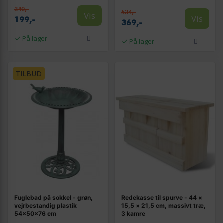
340,-
534,-
Vis
Vis
199,-
369,-
På lager
På lager
TILBUD
Fuglebad på sokkel - grøn,
Redekasse til spurve - 44 ×
vejrbestandig plastik
15,5 × 21,5 cm, massivt træ,
54×50×76 cm
3 kamre