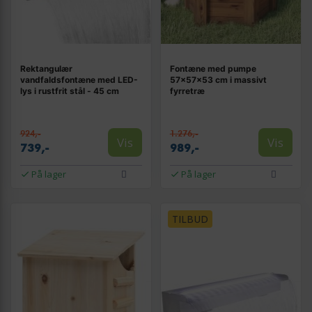
Rektangulær
Fontæne med pumpe
vandfaldsfontæne med LED-
57×57×53 cm i massivt
lys i rustfrit stål - 45 cm
fyrretræ
924,-
1.276,-
Vis
Vis
739,-
989,-
På lager
På lager
TILBUD