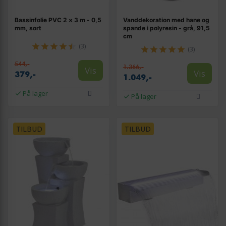
Bassinfolie PVC 2 × 3 m - 0,5
Vanddekoration med hane og
mm, sort
spande i polyresin - grå, 91,5
cm
(3)
(3)
544,-
1.366,-
Vis
Vis
379,-
1.049,-
På lager
På lager
TILBUD
TILBUD