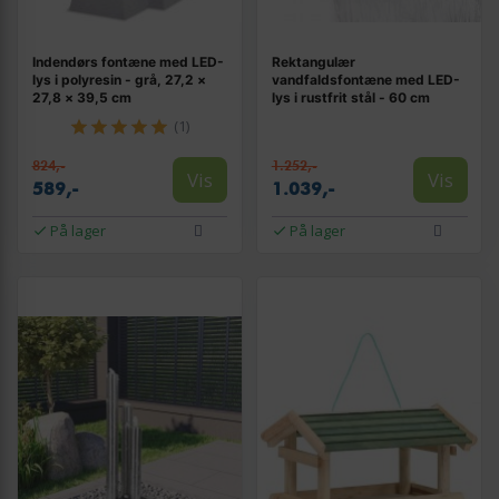
Indendørs fontæne med LED-
Rektangulær
lys i polyresin - grå, 27,2 ×
vandfaldsfontæne med LED-
27,8 × 39,5 cm
lys i rustfrit stål - 60 cm
(1)
824,-
1.252,-
Vis
Vis
589,-
1.039,-
På lager
På lager