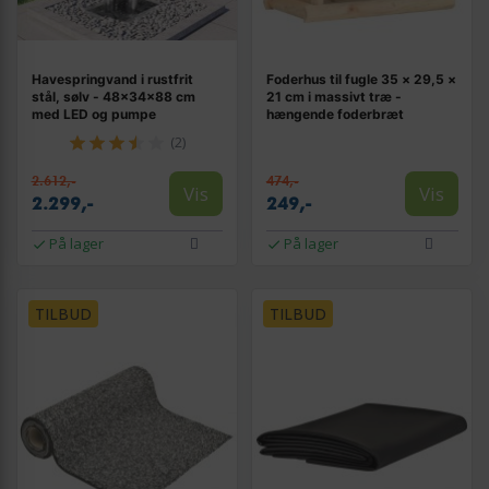
Havespringvand i rustfrit
Foderhus til fugle 35 × 29,5 ×
stål, sølv - 48×34×88 cm
21 cm i massivt træ -
med LED og pumpe
hængende foderbræt
(2)
2.612,-
474,-
Vis
Vis
2.299,-
249,-
På lager
På lager
TILBUD
TILBUD