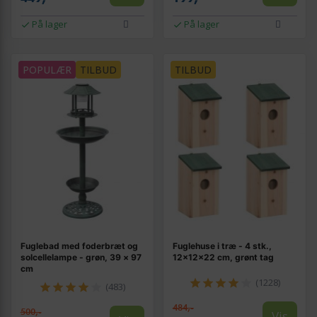
På lager
På lager
POPULÆR
TILBUD
TILBUD
Fuglebad med foderbræt og
Fuglehuse i træ - 4 stk.,
solcellelampe - grøn, 39 × 97
12×12×22 cm, grønt tag
cm
(1228)
(483)
484,-
500,-
Vis