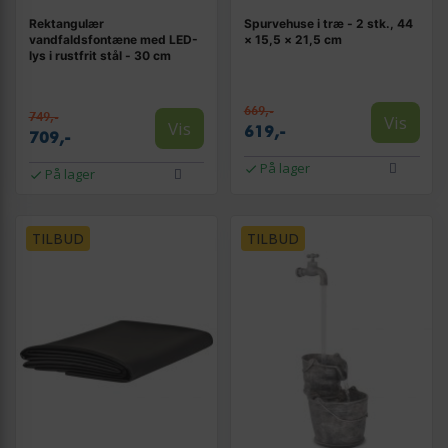
Rektangulær
Spurvehuse i træ - 2 stk., 44
vandfaldsfontæne med LED-
× 15,5 × 21,5 cm
lys i rustfrit stål - 30 cm
669,-
749,-
Vis
Vis
619,-
709,-
På lager
På lager
TILBUD
TILBUD