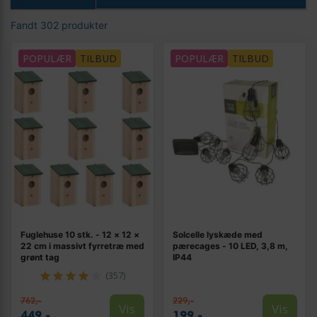
Fandt 302 produkter
POPULÆR
TILBUD
POPULÆR
TILBUD
Fuglehuse 10 stk. - 12 × 12 ×
Solcelle lyskæde med
22 cm i massivt fyrretræ med
pærecages - 10 LED, 3,8 m,
grønt tag
IP44
(357)
762,-
229,-
Vis
Vis
449,-
199,-