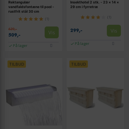
Rektangulær
Insekthotel 2 stk. - 23 × 14 ×
vandfaldsfontæne til pool -
29 cm i fyrretræ
rustfrit stål 30 cm
(1)
(1)
639,-
Vis
299,-
Vis
509,-
På lager
På lager
TILBUD
TILBUD