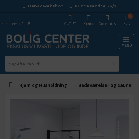
Dansk webshop
Kundeservice 24/7
0
0
Kurv
Kundeservice
OUTLET
Konto
Ordrestatus
MENU
Hjem og Husholdning
Badeværelser og Saunaer