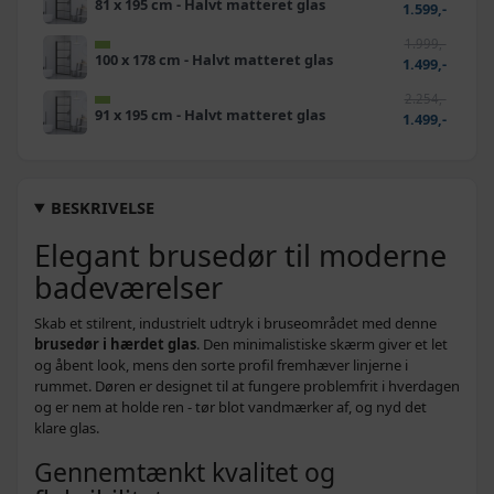
81 x 195 cm - Halvt matteret glas
1.599,-
1.999,-
100 x 178 cm - Halvt matteret glas
1.499,-
2.254,-
91 x 195 cm - Halvt matteret glas
1.499,-
BESKRIVELSE
Elegant brusedør til moderne
badeværelser
Skab et stilrent, industrielt udtryk i bruseområdet med denne
brusedør i hærdet glas
. Den minimalistiske skærm giver et let
og åbent look, mens den sorte profil fremhæver linjerne i
rummet. Døren er designet til at fungere problemfrit i hverdagen
og er nem at holde ren - tør blot vandmærker af, og nyd det
klare glas.
Gennemtænkt kvalitet og