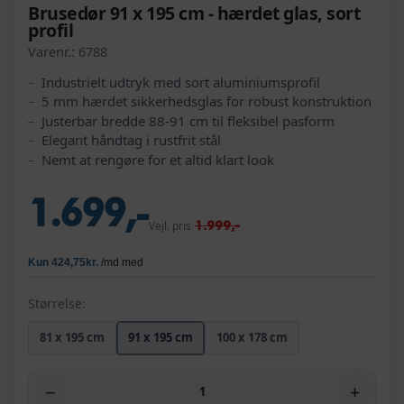
Brusedør 91 x 195 cm - hærdet glas, sort
profil
Varenr.:
6788
Industrielt udtryk med sort aluminiumsprofil
5 mm hærdet sikkerhedsglas for robust konstruktion
Justerbar bredde 88-91 cm til fleksibel pasform
Elegant håndtag i rustfrit stål
Nemt at rengøre for et altid klart look
1.699,-
1.999,-
Vejl. pris
Størrelse:
81 x 195 cm
91 x 195 cm
100 x 178 cm
−
+