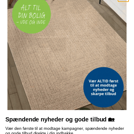
(håndtag)
MÅL
88-91 × 195 cm (B × H)
GLAS
5 mm hærdet sikkerhedsglas
PROFIL
Justerbar 3 cm i bredden
ÅBNING
Drejepunkt i zinklegering
EGENSKAB
Stænktæt
MONTERING
Samling påkrævet
Spændende nyheder og gode tilbud 🏡
Vær den første til at modtage kampagner, spændende nyheder
og gode tilbud direkte i din indbakke.