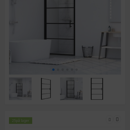
25
på lager