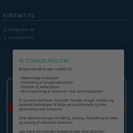
KONTAKT OS
Boligcenter.dk
Kundeservice
🍪 COOKIE-POLITIK
Boligcenter.dk bruger cookies til:
GIV GLÆDE MED ET GAVEKORT!
- Nødvendige funktioner
- Forbedring af brugeroplevelsen
- Statistik og webanalyse
- Personalisering af annoncer / ads personalization
Vi og vores partnere, herunder Google, bruger cookies og
lignende teknologier til både personaliserede og ikke-
personaliserede annoncer.
Dine data kan bruges til måling, analyse, forbedring af siden
og visning af relevante annoncer.
Læs mere om hvordan Google bruger dine data her: