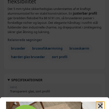
fleksibilitet
Det 5 mm tykke sikkerhedsglas understøttes af et kraftigt
aluminiumsstel for en stabil konstruktion. En
justerbar profil
gør bredden fleksibel fra 88 til 91 cm, så brusedøren passer i
forskellige nicher og layout. Det elegante håndtag i rustfrit stål
fuldender den industrielle charme, og drejepunktet i zinklegering
sikrer glat åbning og lukning.
Relaterede søgninger
brusedør
bruseafskærmning
bruseskærm
hærdet glas brusedør
sort profil
SPECIFIKATIONER
FARVE
Transparent glas, sort profil
MATERIALE
Hærdet ESG-glas (skærm), aluminium (profil), rustfrit stål