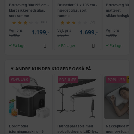
Brusevæg 90×195 cm -
Brusedør 91 x 195 cm -
Brusevæg 80×19
klart sikkerhedsglas,
hærdet glas, sort
matteret
sort ramme
ramme
sikkerhedsglas, 
profil
(41)
(58)
Vejl. pris
Vejl. pris
Vejl. pris
1.199,-
1.699,-
1.
1.786,-
2.034,-
1.399,-
På lager
På lager
På lager
ANDRE KUNDER KIGGEDE OGSÅ PÅ
POPULÆR
POPULÆR
POPULÆR
TI
Bordmodel
Hængeparasols med
Nakkepude med
isterningmaskine - 9
solcelledrevne LED-lys,
memory foam -