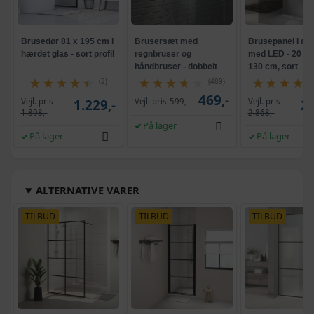
Brusedør 81 x 195 cm i
Brusersæt med
Brusepanel i al
hærdet glas - sort profil
regnbruser og
med LED - 20 × 
håndbruser - dobbelt
130 cm, sort
brusehoved, rustfrit
(2)
(489)
stål, sølvfarvet
469,-
Vejl. pris
Vejl. pris
1.229,-
Vejl. pris
599,-
2.
1.898,-
2.868,-
På lager
På lager
På lager
ALTERNATIVE VARER
TILBUD
TILBUD
TILBUD