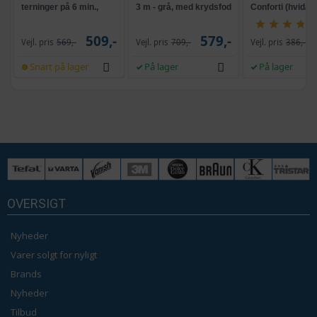
terninger på 6 min.,
3 m - grå, med krydsfod
Conforti (hvid/gr
selvrensende, sort
og krank, UPF 50+
509,-
579,-
Vejl. pris
569,-
Vejl. pris
709,-
Vejl. pris
386,-
Snart på lager
På lager
På lager
OVERSIGT
Nyheder
Varer solgt for nyligt
Brands
Nyheder
Tilbud