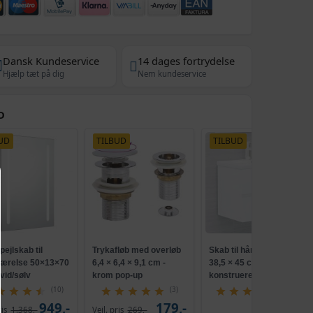
Dansk Kundeservice
14 dages fortrydelse
Hjælp tæt på dig
Nem kundeservice
D
UD
TILBUD
TILBUD
ejlskab til
Trykafløb med overløb
Skab til håndvask 60 ×
ærelse 50×13×70
6,4 × 6,4 × 9,1 cm -
38,5 × 45 cm -
vid/sølv
krom pop-up
konstrueret træ, hvid
(10)
(3)
(14)
949,-
179,-
679,-
ris
1.368,-
Vejl. pris
269,-