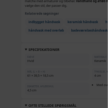
matche med armaturer og tilbehør.
Vandhane og afløb m
vælge den stil, der passer dig.
Relaterede søgninger
indbygget håndvask
keramisk håndvask
h
håndvask med overløb
badeværelseshåndvask
SPECIFIKATIONER
FARVE
MATERIALE
Hvid
Keramik
MÅL (L × B × H)
TYKKELSE, 
61 × 39,5 × 18,5 cm
4 cm
Med ov
DIAMETER, AFLØBSHUL
4,5 cm
OFTE STILLEDE SPØRGSMÅL