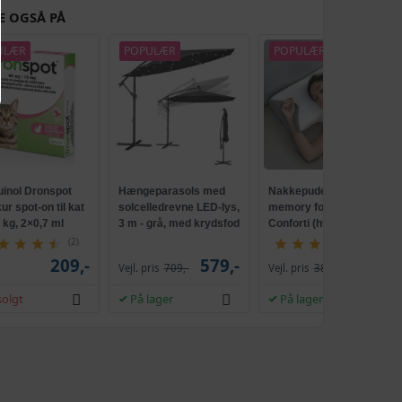
E OGSÅ PÅ
ULÆR
POPULÆR
POPULÆR
TILBUD
uinol Dronspot
Hængeparasols med
Nakkepude med
r spot-on til kat
solcelledrevne LED-lys,
memory foam -
5 kg, 2×0,7 ml
3 m - grå, med krydsfod
Conforti (hvid/grå)
og krank, UPF 50+
(2)
(149)
209,-
579,-
229,-
Vejl. pris
709,-
Vejl. pris
386,-
olgt
På lager
På lager