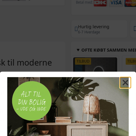
Betal med:
Hurtig levering
6-7 Hverdage
OFTE KØBT SAMMEN ME
k til moderne
TILBUD
TILB
e håndvask i hvid keramik. Den
som passer ind i både nye og
 og fungerer samtidig som en
aljer
Badeværelsesspejl
LED-sp
med LED-lys 60 cm
badev
e rent i hverdagen. Den er
cm - h
en fyldes for meget. Den
(207)
 hvide farve gør det let at
809,-
Vejl. pris
908,-
Vejl. p