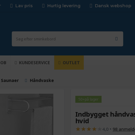
r
Lav pris
Hurtig levering
Dansk webshop
JOB
KUNDESERVICE
OUTLET
 Saunaer
Håndvaske
50+
på lager
Indbygget håndvask
hvid
★
★
★
★
★
★
★
★
★
★
4,0
•
98
anmelde