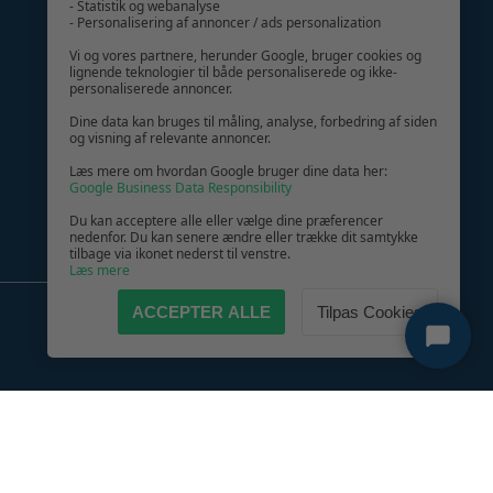
- Statistik og webanalyse
- Personalisering af annoncer / ads personalization
GIV GLÆDE MED ET GAVEKORT!
Vi og vores partnere, herunder Google, bruger cookies og
lignende teknologier til både personaliserede og ikke-
personaliserede annoncer.
Dine data kan bruges til måling, analyse, forbedring af siden
og visning af relevante annoncer.
Læs mere om hvordan Google bruger dine data her:
Google Business Data Responsibility
Du kan acceptere alle eller vælge dine præferencer
nedenfor. Du kan senere ændre eller trække dit samtykke
tilbage via ikonet nederst til venstre.
Læs mere
ACCEPTER ALLE
Tilpas Cookies