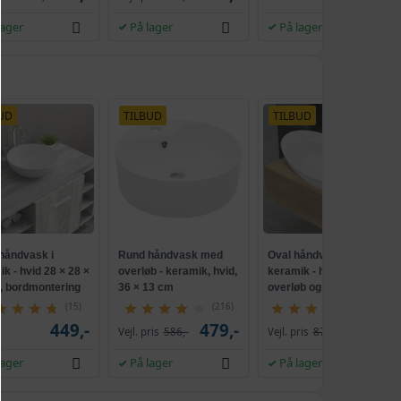
lager
På lager
På lager
UD
TILBUD
TILBUD
håndvask i
Rund håndvask med
Oval håndvask i
k - hvid 28 × 28 ×
overløb - keramik, hvid,
keramik - hvid, med
, bordmontering
36 × 13 cm
overløb og hanehul,
58,5 × 39 × 21 cm
(15)
(216)
(3893)
449,-
479,-
649,-
Vejl. pris
586,-
Vejl. pris
874,-
lager
På lager
På lager