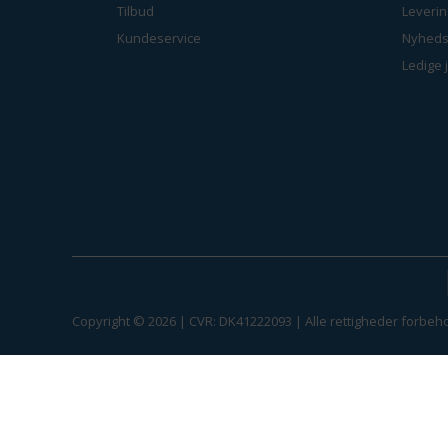
Tilbud
Leverin
Kundeservice
Nyheds
Ledige 
Copyright © 2026 | CVR: DK41222093 | Alle rettigheder forbeho