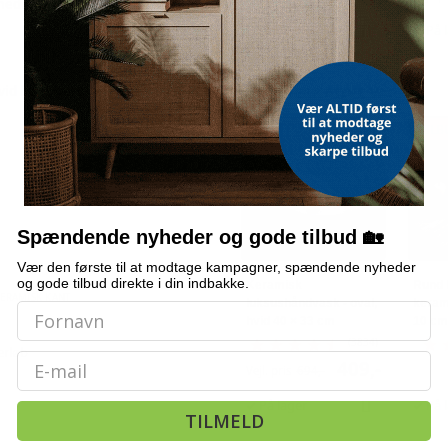
edfølger ikke
, så du kan frit
Udsolgt
På 
vid badeværelsesvask
ALTERNATIVE VARER
POPULÆR
TILBUD
TILB
Spændende nyheder og gode tilbud 🏡
Vær den første til at modtage kampagner, spændende nyheder
og gode tilbud direkte i din indbakke.
Keramisk
Rund 
KERAMISK KANT
luksushåndvask - oval,
kerami
hvid 40 × 33 cm
10 cm
(3834)
erløb
Email
409,-
Vejl. pris
694,-
På lager
På 
TILMELD