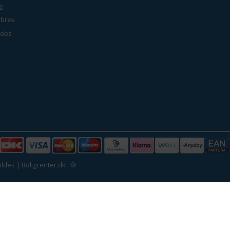
g
brev
jobs
ldes | Boligcenter.dk
🍪