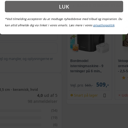
ANDRE KUNDER KIGGED
LUK
POPULÆR
POP
*Ved tilmelding accepterer du at modtage nyhedsbreve med tilbud og inspiration. Du
kan altid afmelde dig via linket i vores emails. Læs mere i vores
privatlivspolitik
.
ejl og mangler, og oplysningerne er
Bordmodel
Vetoq
isterningmaskine - 9
ormeku
terninger på 6 min.,
- 2,5-
selvrensende, sort
509,-
Vejl. pris
569,-
,5 cm - keramisk, hvid
Snart på lager
Uds
4,0
ud af 5
98 anmeldelser
(54)
(19)
(6)