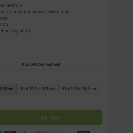
ret keramik
ser i mange badeværelsesløsninger
 pæn
rløb
ndhane og afløb
 18,5 cm
81 x 39,5 x 18,5 cm
91 x 39,5 x 18,5 cm
Læg i kurv