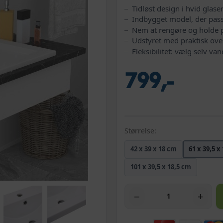
Tidløst design i hvid glase
Indbygget model, der pas
Nem at rengøre og holde
Udstyret med praktisk ove
Fleksibilitet: vælg selv va
799,-
Størrelse:
42 x 39 x 18 cm
61 x 39,5 x
101 x 39,5 x 18,5 cm
−
+