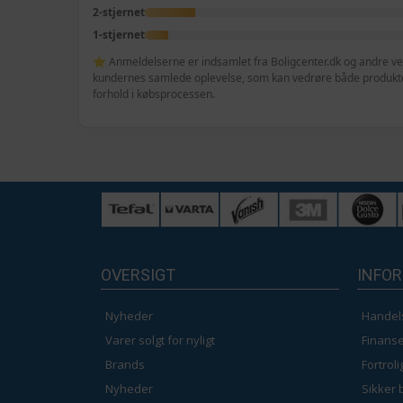
2-stjernet
1-stjernet
⭐ Anmeldelserne er indsamlet fra Boligcenter.dk og andre veri
kundernes samlede oplevelse, som kan vedrøre både produktet
forhold i købsprocessen.
OVERSIGT
INFO
Nyheder
Handel
Varer solgt for nyligt
Finanse
Brands
Fortrol
Nyheder
Sikker 