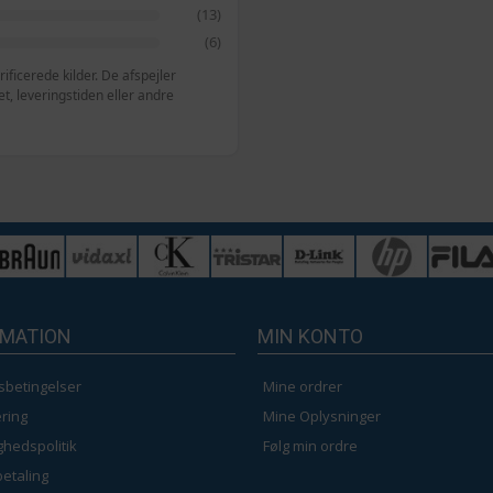
(13)
(6)
ficerede kilder. De afspejler
, leveringstiden eller andre
RMATION
MIN KONTO
sbetingelser
Mine ordrer
ring
Mine Oplysninger
ighedspolitik
Følg min ordre
betaling