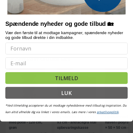
Hvor mange blade har planten?
Hvilke materialer er den lavet af?
Spændende nyheder og gode tilbud 🏡
Bemærk: FAQ er vejledende information. Vi tager forbehold for fejl og
Vær den første til at modtage kampagner, spændende nyheder
mangler, og oplysningerne er ikke juridisk bindende.
og gode tilbud direkte i din indbakke.
OFTE KØBT SAMMEN MED
Email
POPULÆR
TILBUD
TILBUD
TILBUD
TILMELD
LUK
*Ved tilmelding accepterer du at modtage nyhedsbreve med tilbud og inspiration. Du
kan altid afmelde dig via linket i vores emails. Læs mere i vores
privatlivspolitik
.
Kunstig bambusplante
Hyndeboks 171 × 99 ×
Opbevaringskass
med potte - 120 cm,
93 cm - antracitgrå stål
haven i polyratt
grøn
opbevaringskasse
× 50 × 50 cm - so