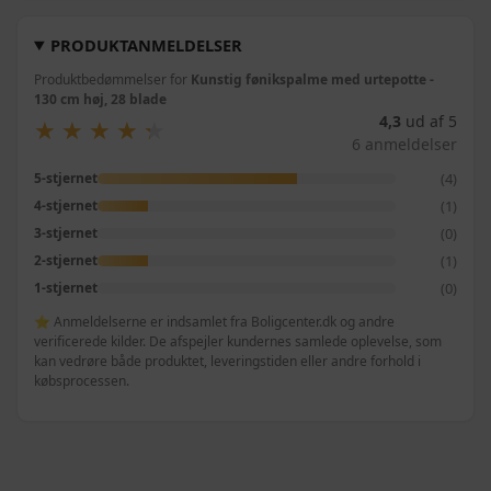
PRODUKTANMELDELSER
Produktbedømmelser for
Kunstig fønikspalme med urtepotte -
130 cm høj, 28 blade
4,3
ud af 5
★
★
★
★
★
★
★
★
★
★
6 anmeldelser
(4)
5-stjernet
(1)
4-stjernet
(0)
3-stjernet
(1)
2-stjernet
(0)
1-stjernet
⭐ Anmeldelserne er indsamlet fra Boligcenter.dk og andre
verificerede kilder. De afspejler kundernes samlede oplevelse, som
kan vedrøre både produktet, leveringstiden eller andre forhold i
købsprocessen.