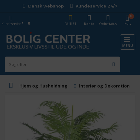
Dansk webshop
Kundeservice 24/7
0
0
Kurv
Kundeservice
OUTLET
Konto
Ordrestatus
MENU
Hjem og Husholdning
Interiør og Dekoration