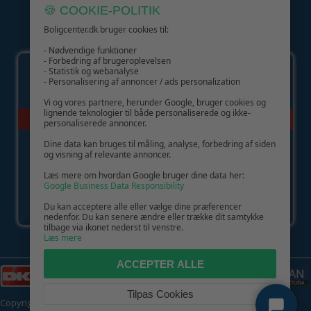
🍪 COOKIE-POLITIK
Boligcenter.dk bruger cookies til:
GIV GLÆDE MED ET GAVEKORT!
- Nødvendige funktioner
- Forbedring af brugeroplevelsen
- Statistik og webanalyse
- Personalisering af annoncer / ads personalization
Vi og vores partnere, herunder Google, bruger cookies og
lignende teknologier til både personaliserede og ikke-
personaliserede annoncer.
Dine data kan bruges til måling, analyse, forbedring af siden
og visning af relevante annoncer.
Læs mere om hvordan Google bruger dine data her:
Google Business Data Responsibility
Du kan acceptere alle eller vælge dine præferencer
nedenfor. Du kan senere ændre eller trække dit samtykke
tilbage via ikonet nederst til venstre.
Læs mere
ACCEPTER ALLE
Tilpas Cookies
Copyright © 2026 | CVR: DK41222093 | Alle rettigheder forbeholdes |