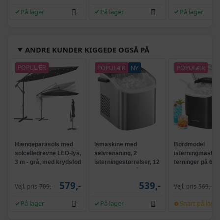
På lager
På lager
På lager
ANDRE KUNDER KIGGEDE OGSÅ PÅ
POPULÆR
POPULÆR
NY
POPULÆR
Hængeparasols med
Ismaskine med
Bordmodel
solcelledrevne LED-lys,
selvrensning, 2
isterningmaskine
3 m - grå, med krydsfod
isterningestørrelser, 12
terninger på 6 mi
og krank, UPF 50+
kg/24 t - sølvgrå
selvrensende, s
579,-
539,-
Vejl. pris
709,-
Vejl. pris
569,-
På lager
På lager
Snart på lage