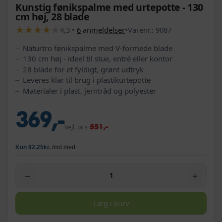
Kunstig fønikspalme med urtepotte - 130
cm høj, 28 blade
★
★
★
★
★
★
★
★
★
★
4,3
•
6
anmeldelser
•
Varenr.:
9087
Naturtro fønikspalme med V-formede blade
130 cm høj - ideel til stue, entré eller kontor
28 blade for et fyldigt, grønt udtryk
Leveres klar til brug i plastikurtepotte
Materialer i plast, jerntråd og polyester
369,-
551,-
Vejl. pris
−
+
Læg i kurv