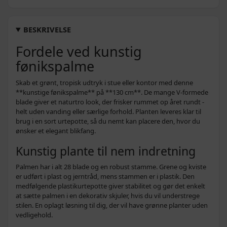
BESKRIVELSE
Fordele ved kunstig
fønikspalme
Skab et grønt, tropisk udtryk i stue eller kontor med denne
**kunstige fønikspalme** på **130 cm**. De mange V-formede
blade giver et naturtro look, der frisker rummet op året rundt -
helt uden vanding eller særlige forhold. Planten leveres klar til
brug i en sort urtepotte, så du nemt kan placere den, hvor du
ønsker et elegant blikfang.
Kunstig plante til nem indretning
Palmen har i alt 28 blade og en robust stamme. Grene og kviste
er udført i plast og jerntråd, mens stammen er i plastik. Den
medfølgende plastikurtepotte giver stabilitet og gør det enkelt
at sætte palmen i en dekorativ skjuler, hvis du vil understrege
stilen. En oplagt løsning til dig, der vil have grønne planter uden
vedligehold.