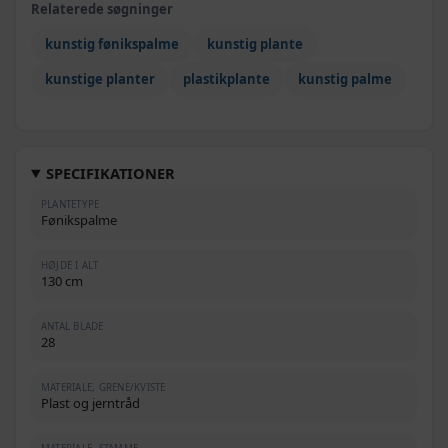
Relaterede søgninger
kunstig fønikspalme
kunstig plante
kunstige planter
plastikplante
kunstig palme
SPECIFIKATIONER
PLANTETYPE
Fønikspalme
HØJDE I ALT
130 cm
ANTAL BLADE
28
MATERIALE, GRENE/KVISTE
Plast og jerntråd