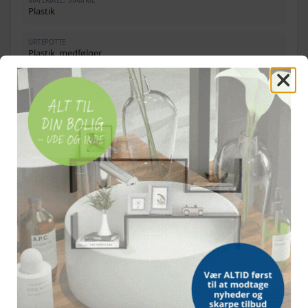
MATERIALE, STAMME
Plastik
URTEPOTTE
Plastik, medfølger
DIAMETER, URTEPOTTE
17,8 cm
STOF
Polyester 100 %
PAKKEN INDEHOLDER
1 plante og 1 urtepotte
OFTE STILLEDE SPØRGSMÅL
Leveres palmen med potte?
Hvor høj er palmen?