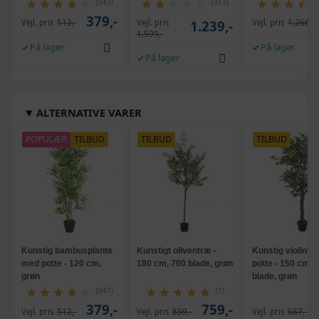
(947)
(313)
379,-
Vejl. pris
Vejl. pris
512,-
1.239,-
Vejl. pris
1.266,-
1.599,-
På lager
På lager
På lager
ALTERNATIVE VARER
POPULÆR
TILBUD
TILBUD
TILBUD
Kunstig bambusplante
Kunstigt oliventræ -
Kunstig violinfig
med potte - 120 cm,
180 cm, 700 blade, grøn
potte - 150 cm, 
grøn
blade, grøn
(947)
(1)
379,-
759,-
Vejl. pris
512,-
Vejl. pris
859,-
Vejl. pris
687,-