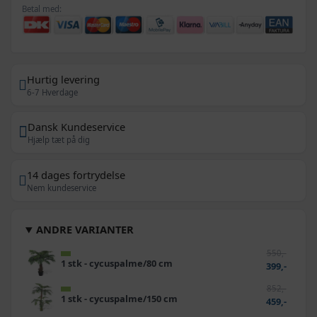
Betal med:
Hurtig levering
6-7 Hverdage
Dansk Kundeservice
Hjælp tæt på dig
14 dages fortrydelse
Nem kundeservice
ANDRE VARIANTER
550,-
1 stk - cycuspalme/80 cm
399,-
852,-
1 stk - cycuspalme/150 cm
459,-