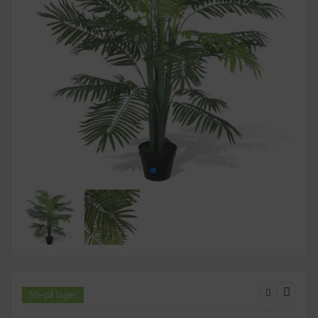
50+
på lager