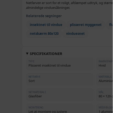
Netfarven er sort for et roligt, afdæmpet udtryk, og størr
almindelige vinduesåbninger.
Relaterede søgninger
insektnet til vindue
plisseret myggenet
fl
netskærm 80x120
vinduesnet
SPECIFIKATIONER
TYPE
RAMMEFAR
Plisseret insektnet til vindue
Hvid
NETFARVE
MATERIALE
Sort
Alumini
NETMATERIALE
MÅL
Glasfiber
80 × 120 
MONTERING
MEDFØLGE
Let at montere og justere
1 alumin