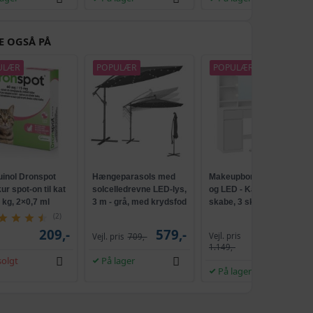
E OGSÅ PÅ
ULÆR
POPULÆR
POPULÆR
uinol Dronspot
Hængeparasols med
Makeupbord med spejl
r spot-on til kat
solcelledrevne LED-lys,
og LED - Kailyn, 2
5 kg, 2×0,7 ml
3 m - grå, med krydsfod
skabe, 3 skuffer, 5
og krank, UPF 50+
hylder, 9 dæmpbare
(2)
pærer, skydebeslag
209,-
579,-
Vejl. pris
Vejl. pris
709,-
1.009,-
uden værktøj - cloud
1.149,-
hvid
olgt
På lager
På lager