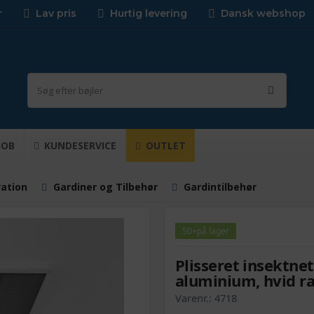
r
Lav pris
Hurtig levering
Dansk webshop
JOB
KUNDESERVICE
OUTLET
ration
Gardiner og Tilbehør
Gardintilbehør
50+
på lager
Plisseret insektnet
aluminium, hvid r
Varenr.:
4718