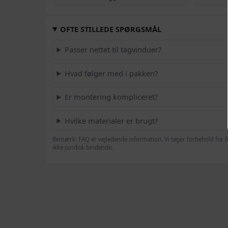
OFTE STILLEDE SPØRGSMÅL
Passer nettet til tagvinduer?
Hvad følger med i pakken?
Er montering kompliceret?
Hvilke materialer er brugt?
Bemærk: FAQ er vejledende information. Vi tager forbehold for f
ikke juridisk bindende.