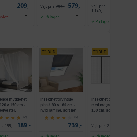
pærer, skydebeslag
209,-
579,-
Vejl. pris
Vejl. pris
709,-
1.009,-
uden værktøj - cloud
1.149,-
hvid
olgt
På lager
På lager
TILBUD
TILBUD
ende myggenet
Insektnet til vindue
Insektnet til dør - 2 stk.
 120 × 150 cm -
plissé 80 × 160 cm -
med magneter 230 ×
polyester,
hvid ramme, sort net
160 cm, sort
ngulært
(2)
(6)
189,-
739,-
239,-
ris
199,-
Vejl. pris
274,-
lager
På lager
På lager