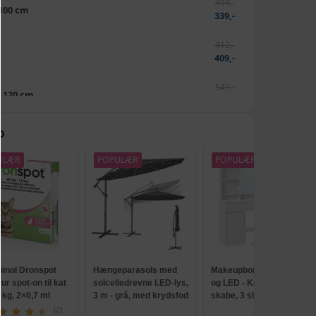
494,-
 100 cm
339,-
412,-
409,-
549,-
x 120 cm
539,-
569,-
D
559,-
ULÆR
POPULÆR
POPULÆR
362,-
329,-
549,-
m
539,-
uinol Dronspot
Hængeparasols med
Makeupbord med spejl
r spot-on til kat
solcelledrevne LED-lys,
og LED - Kailyn, 2
5 kg, 2×0,7 ml
3 m - grå, med krydsfod
skabe, 3 skuffer, 5
og krank, UPF 50+
hylder, 9 dæmpbare
(2)