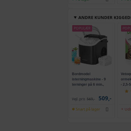
ANDRE KUNDER KIGGED
POPULÆR
POP
Bordmodel
Vetoq
isterningmaskine - 9
ormeku
terninger på 6 min.,
- 2,5-
selvrensende, sort
509,-
Vejl. pris
569,-
Snart på lager
Uds