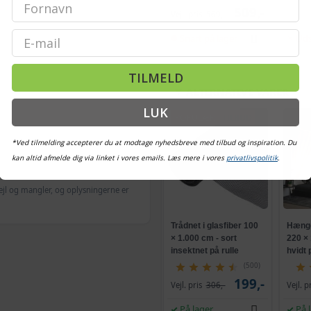
509,-
Vejl. pris
569,-
Email
Snart på lager
Uds
TILMELD
ALTERNATIVE VARER
LUK
POPULÆR
TILBUD
*Ved tilmelding accepterer du at modtage nyhedsbreve med tilbud og inspiration. Du
kan altid afmelde dig via linket i vores emails. Læs mere i vores
privatlivspolitik
.
ejl og mangler, og oplysningerne er
Trådnet i glasfiber 100
Hæng
× 1.000 cm - sort
220 ×
insektnet på rulle
hvidt 
rekta
(500)
199,-
Vejl. pris
306,-
Vejl. p
På lager
På 