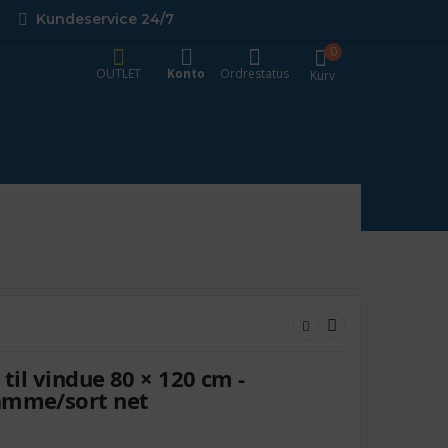
Kundeservice 24/7
0
OUTLET
Konto
Ordrestatus
Kurv
 til vindue 80 × 120 cm -
amme/sort net