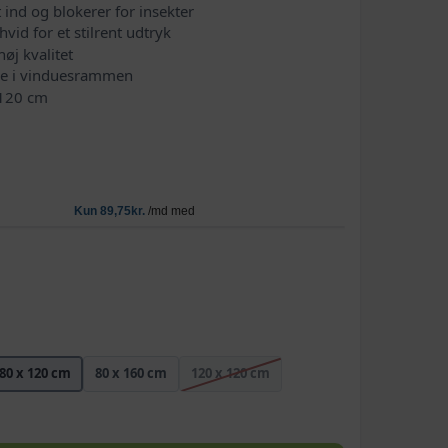
ft ind og blokerer for insekter
id for et stilrent udtryk
høj kvalitet
re i vinduesrammen
 120 cm
80 x 120 cm
80 x 160 cm
120 x 120 cm