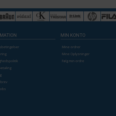
RMATION
MIN KONTO
sbetingelser
Mine ordrer
ring
Mine Oplysninger
ighedspolitik
Følg min ordre
betaling
g
brev
jobs