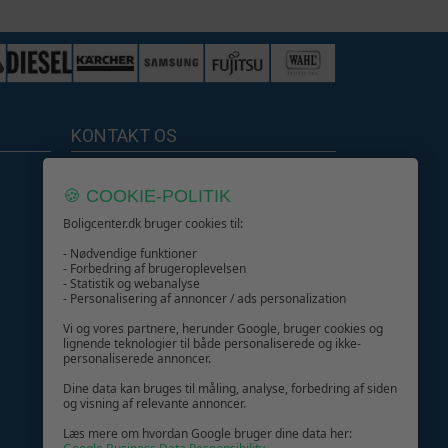
KONTAKT OS
Boligcenter.dk
🍪 COOKIE-POLITIK
Kundeservice
Boligcenter.dk bruger cookies til:
- Nødvendige funktioner
- Forbedring af brugeroplevelsen
- Statistik og webanalyse
- Personalisering af annoncer / ads personalization
GIV GLÆDE MED ET GAVEKORT!
Vi og vores partnere, herunder Google, bruger cookies og
lignende teknologier til både personaliserede og ikke-
personaliserede annoncer.
Dine data kan bruges til måling, analyse, forbedring af siden
og visning af relevante annoncer.
Læs mere om hvordan Google bruger dine data her: