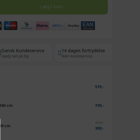
Læg i kurv
Dansk Kundeservice
14 dages fortrydelse
Hjælp tæt på dig
Nem kundeservice
m
519,-
 160 cm
739,-
424,-
 80 cm
309,-