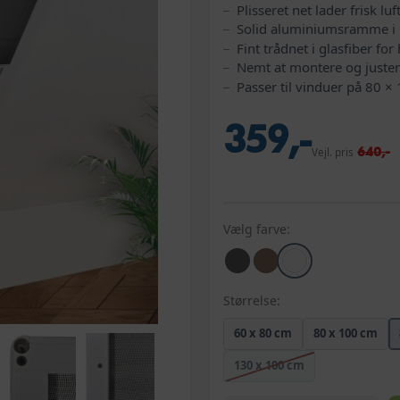
Plisseret net lader frisk lu
Solid aluminiumsramme i hv
Fint trådnet i glasfiber for 
Nemt at montere og juste
Passer til vinduer på 80 ×
359,-
640,-
Vejl. pris
Vælg farve:
Størrelse:
60 x 80 cm
80 x 100 cm
130 x 100 cm