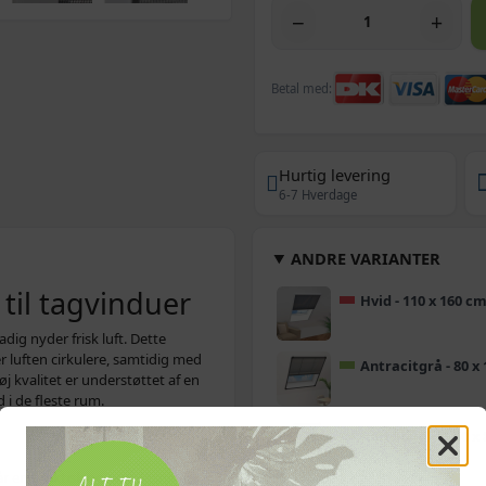
−
+
Betal med:
Hurtig levering
6-7 Hverdage
ANDRE VARIANTER
 til tagvinduer
Hvid - 110 x 160 c
ig nyder frisk luft. Dette
er luften cirkulere, samtidig med
Antracitgrå - 80 x
høj kvalitet er understøttet af en
d i de fleste rum.
Antracitgrå - 60 x
får en praktisk og pæn løsning.