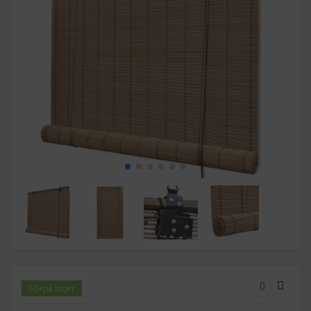
50+
på lager