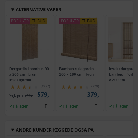
ALTERNATIVE VARER
POPULÆR
TILBUD
POPULÆR
TILBUD
Dørgardin i bambus 90
Bambus rullegardin
Insekt dørgardin 
x 200 cm - brun
100 × 160 cm - brun
bambus - flerfar
insektgardin
× 200 cm
(1977)
(720)
579,-
379,-
Vejl. pris
716,-
På lager
På lager
På lager
ANDRE KUNDER KIGGEDE OGSÅ PÅ