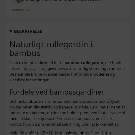
229,-
Rullegardin i bambus brun 60 x 220 cm
Rullegardin i naturfarvet bambus 90 x 220
BESKRIVELSE
339,-
cm
Naturligt rullegardin i
359,-
Rullegardin i bambus 110 x 160 cm brun
bambus
199,-
Skab ro og privatliv med dette
bambus rullegardin
, der blødt
Rullegardin i bambus brun 40 x 160 cm
189,-
filtrerer dagslyset og giver en varm, naturlig stemning i rummet.
De neutrale brune nuancer passer flot til både moderne og
Rullegardin i bambus naturfarvet 60 x 160
klassiske indretninger.
209,-
cm
Fordele ved bambusgardiner
Rullegardin i naturfarvet bambus 60 x 220
219,-
De fine bambuslameller er samlet med vævede snore, så lyset
cm
brydes på en
dekorativ
og behagelig måde. Gardinet er nemt at
montere og betjene, og det kan holdes pænt ved blot at støve af
Rullegardin i naturfarvet bambus 70 x 160
249,-
med en klud eller fjerkost. Perfekt til stue, soveværelse eller
cm
kontor, hvor du ønsker let afskærmning uden at lukke helt af.
Mål: 120 × 160 cm (B × H). Materiale: bambus. Farve: brun.
Rullegardin i naturfarvet bambus 70 x 220