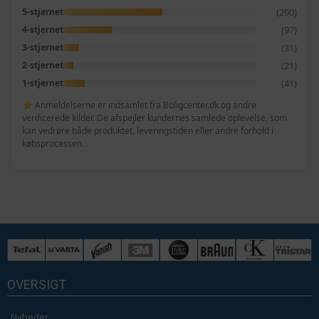
(200)
5-stjernet
(97)
4-stjernet
(31)
3-stjernet
(21)
2-stjernet
(41)
1-stjernet
⭐ Anmeldelserne er indsamlet fra Boligcenter.dk og andre
verificerede kilder. De afspejler kundernes samlede oplevelse, som
kan vedrøre både produktet, leveringstiden eller andre forhold i
købsprocessen.
OVERSIGT
Nyheder