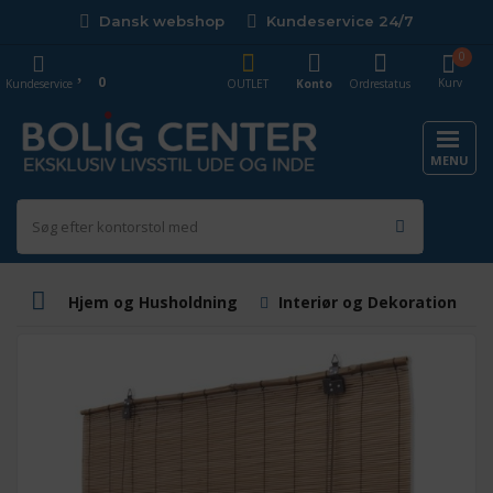
Dansk webshop
Kundeservice 24/7
0
0
Kurv
Kundeservice
OUTLET
Konto
Ordrestatus
MENU
Hjem og Husholdning
Interiør og Dekoration