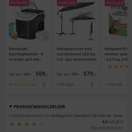
POPULÆR
POPULÆR
POPULÆR
Bordmodel
Hængeparasols med
Vetoquinol Dron
isterningmaskine - 9
solcelledrevne LED-lys,
ormekur spot-on 
terninger på 6 min.,
3 m - grå, med krydsfod
- 2,5-5 kg, 2×0,7
selvrensende, sort
og krank, UPF 50+
509,-
579,-
Vejl. pris
569,-
Vejl. pris
709,-
Snart på lager
På lager
Udsolgt
PRODUKTANMELDELSER
Produktbedømmelser for
Rullegardin i bambus 120×160 cm - brun
4,0
ud af 5
★
★
★
★
★
★
★
★
★
★
390 anmeldelser