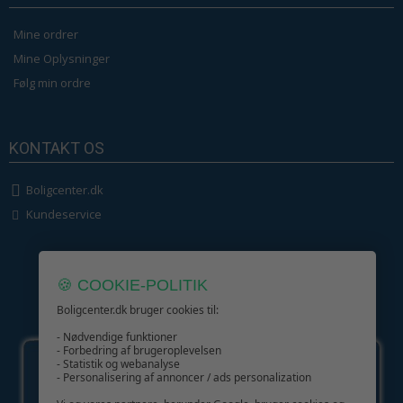
Mine ordrer
Mine Oplysninger
Følg min ordre
KONTAKT OS
Boligcenter.dk
Kundeservice
🍪 COOKIE-POLITIK
Boligcenter.dk bruger cookies til:
GIV GLÆDE MED ET GAVEKORT!
- Nødvendige funktioner
- Forbedring af brugeroplevelsen
- Statistik og webanalyse
- Personalisering af annoncer / ads personalization