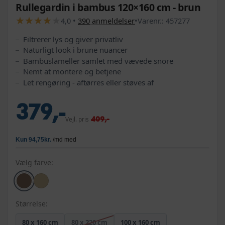
Rullegardin i bambus 120×160 cm - brun
★
★
★
★
★
★
★
★
★
★
4,0
•
390
anmeldelser
•
Varenr.:
457277
Filtrerer lys og giver privatliv
Naturligt look i brune nuancer
Bambuslameller samlet med vævede snore
Nemt at montere og betjene
Let rengøring - aftørres eller støves af
379,-
409,-
Vejl. pris
Vælg farve:
Størrelse:
80 x 160 cm
80 x 220 cm
100 x 160 cm