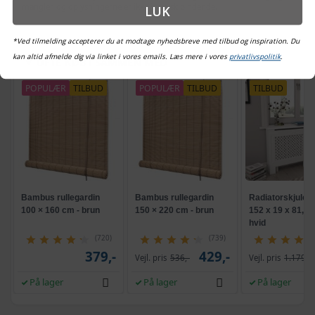
mangler, og oplysningerne er ikke juridisk bindende.
LUK
*Ved tilmelding accepterer du at modtage nyhedsbreve med tilbud og inspiration. Du
kan altid afmelde dig via linket i vores emails. Læs mere i vores
privatlivspolitik
.
OFTE KØBT SAMMEN MED
POPULÆR
TILBUD
POPULÆR
TILBUD
TILBUD
Bambus rullegardin
Bambus rullegardin
Radiatorskjuler 
100 × 160 cm - brun
150 × 220 cm - brun
152 x 19 x 81,5 
hvid
(720)
(739)
379,-
429,-
Vejl. pris
536,-
Vejl. pris
1.179,-
På lager
På lager
På lager