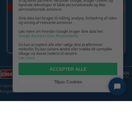
Vi og vores partnere, herunder Google, bruger cookies og
lignende teknologier til både personaliserede og ikke-
personaliserede annoncer.
Dine data kan bruges til måling, analyse, forbedring af siden
og visning af relevante annoncer.
Læs mere om hvordan Google bruger dine data her:
Google Business Data Responsibility
Du kan acceptere alle eller vælge dine præferencer
nedenfor. Du kan senere ændre eller trække dit samtykke
tilbage via ikonet nederst til venstre.
Læs mere
ACCEPTER ALLE
Tilpas Cookies
Copyright © 2026 | CVR: DK41222093 | Alle rettigheder forbeholdes |
Boligcenter.dk
🍪