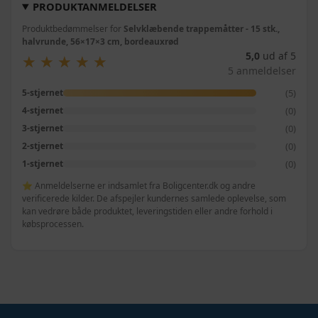
PRODUKTANMELDELSER
Produktbedømmelser for
Selvklæbende trappemåtter - 15 stk.,
halvrunde, 56×17×3 cm, bordeauxrød
5,0
ud af 5
★
★
★
★
★
★
★
★
★
★
5 anmeldelser
(5)
5-stjernet
(0)
4-stjernet
(0)
3-stjernet
(0)
2-stjernet
(0)
1-stjernet
⭐ Anmeldelserne er indsamlet fra Boligcenter.dk og andre
verificerede kilder. De afspejler kundernes samlede oplevelse, som
kan vedrøre både produktet, leveringstiden eller andre forhold i
købsprocessen.