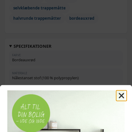
489,-
selvklæbende trappemåtte
464,-
Beige - 65 x 21 x 4 cm - 10 stk
369,-
halvrunde trappemåtter
bordeauxrød
249,-
Sort - 56 x 17 x 3 cm - 5 stk
219,-
474,-
Mørkebrun - 65 x 21 x 4 cm - 15 stk
469,-
SPECIFIKATIONER
354,-
FARVE
Mørkebrun - 56 x 17 x 3 cm - 10 stk
Bordeauxrød
349,-
559,-
Lysebrun - 65 x 21 x 4 cm - 10 stk
MATERIALE
549,-
Nålestanset stof (100 % polypropylen)
349,-
Beige - 65 x 21 x 4 cm - 5 stk
MÅL PR. MÅTTE
56 × 17 × 3 cm (L × B × T)
504,-
Antracitgrå - 65 x 21 x 4 cm - 10 stk
349,-
LUVEHØJDE
3 mm
510,-
Sort - 65 x 21 x 4 cm - 15 stk
419,-
LUVEVÆGT
419,-
500 g/m²