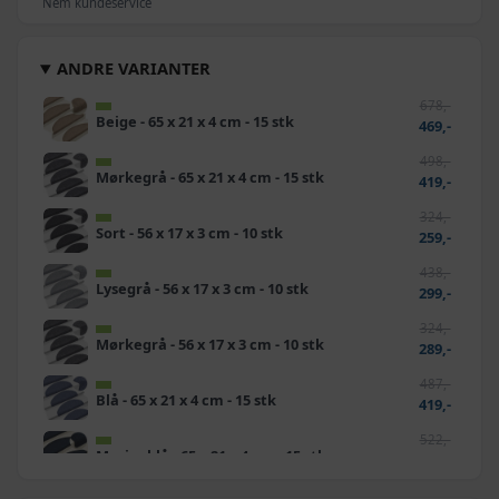
Nem kundeservice
ANDRE VARIANTER
678,-
Beige - 65 x 21 x 4 cm - 15 stk
469,-
498,-
Mørkegrå - 65 x 21 x 4 cm - 15 stk
419,-
324,-
Sort - 56 x 17 x 3 cm - 10 stk
259,-
438,-
Lysegrå - 56 x 17 x 3 cm - 10 stk
299,-
324,-
Mørkegrå - 56 x 17 x 3 cm - 10 stk
289,-
487,-
Blå - 65 x 21 x 4 cm - 15 stk
419,-
522,-
Marineblå - 65 x 21 x 4 cm - 15 stk
469,-
490,-