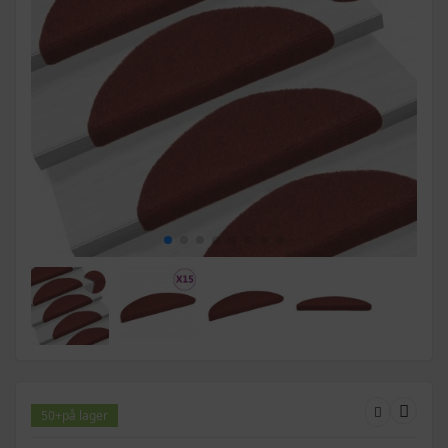
50+
på lager