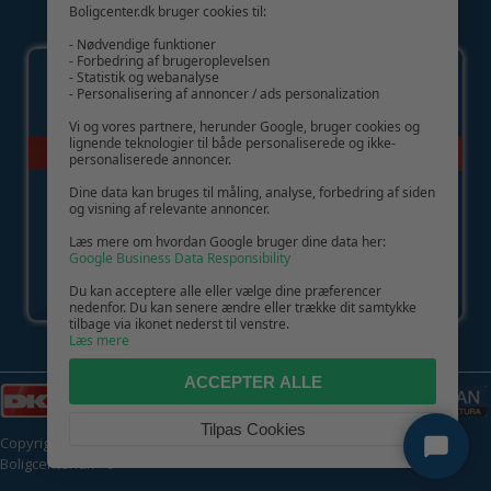
Boligcenter.dk bruger cookies til:
GIV GLÆDE MED ET GAVEKORT!
- Nødvendige funktioner
- Forbedring af brugeroplevelsen
- Statistik og webanalyse
- Personalisering af annoncer / ads personalization
Vi og vores partnere, herunder Google, bruger cookies og
lignende teknologier til både personaliserede og ikke-
personaliserede annoncer.
Dine data kan bruges til måling, analyse, forbedring af siden
og visning af relevante annoncer.
Læs mere om hvordan Google bruger dine data her:
Google Business Data Responsibility
Du kan acceptere alle eller vælge dine præferencer
nedenfor. Du kan senere ændre eller trække dit samtykke
tilbage via ikonet nederst til venstre.
Læs mere
ACCEPTER ALLE
Tilpas Cookies
Copyright © 2026 | CVR: DK41222093 | Alle rettigheder forbeholdes |
Boligcenter.dk
🍪