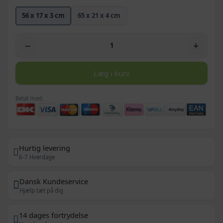
56 x 17 x 3 cm
65 x 21 x 4 cm
−
+
Læg i kurv
Betal med:
Hurtig levering
6-7 Hverdage
Dansk Kundeservice
Hjælp tæt på dig
14 dages fortrydelse