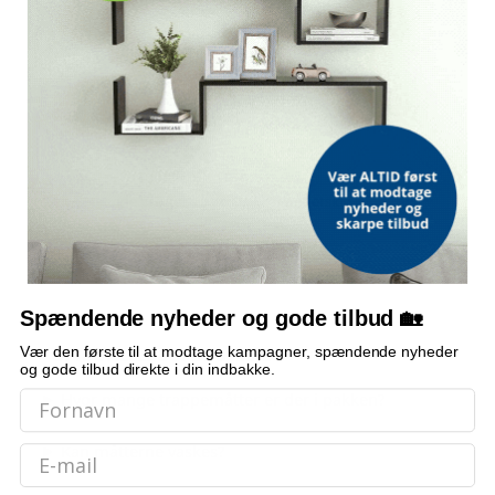
Lysegrå - 65 x 21 x 4 cm - 15 stk
409,-
364,-
SAMLET VÆGT
Beige - 56 x 17 x 3 cm - 10 stk
349,-
1 875 g
504,-
Lysebrun - 65 x 21 x 4 cm - 15 stk
469,-
FORM
Halvrund
720,-
Sort - 56 x 17 x 3 cm - 20 stk
519,-
FUNKTION
Selvklæbende prikker og skridsikker underside
337,-
Sort - 65 x 21 x 4 cm - 5 stk
249,-
ANTAL
15 stk.
Spændende nyheder og gode tilbud 🏡
Vær den første til at modtage kampagner, spændende nyheder
OFTE STILLEDE SPØRGSMÅL
og gode tilbud direkte i din indbakke.
Hvor mange trappemåtter er der i pakken?
Kan måtterne vaskes?
Email