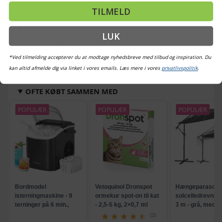
Hvad er materialet?
TILMELD
Hvordan fastgøres de?
LUK
Bemærk: FAQ er vejledende information. Vi tager forbehold for fejl og
mangler, og oplysningerne er ikke juridisk bindende.
*Ved tilmelding accepterer du at modtage nyhedsbreve med tilbud og inspiration. Du
kan altid afmelde dig via linket i vores emails. Læs mere i vores
privatlivspolitik
.
OFTE KØBT SAMMEN MED
POPULÆR
POPULÆR
POPULÆR
Bordmodel
Vetoquinol Dronspot
Hængeparasols
isterningmaskine - 9
ormekur spot-on til kat
solcelledrevne L
terninger på 6 min.,
- 2,5-5 kg, 2×0,7 ml
3 m - grå, med k
selvrensende, sort
og krank, UPF 5
(2)