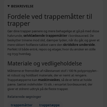
Brun - Brun - 56 x 17 x 3 cm - 56 x 17 x 3 cm
429,-
BESKRIVELSE
387,-
Fordele ved trappemåtter til
Lysegrå - 65 x 21 x 4 cm - 10 stk
369,-
trapper
579,-
Brun - 65 x 21 x 4 cm - 15 stk
469,-
Gør dine trapper pænere og mere behagelige at gå på med disse
halvrunde,
selvklæbende trappemåtter
i bordeauxrød. De
480,-
Marineblå - Marineblå - 56 x 17 x 3 cm - 56 x
beskytter trinene mod slid, dæmper lyden, når du går, og giver et
469,-
17 x 3 cm
mere sikkert fodfæste takket være den
skridsikre underside
.
Perfekt til både entré, repos og etager, hvor du ønsker en stille
449,-
Mørkebrun - 56 x 17 x 3 cm - 56 x 17 x 3 cm -
og tryg hverdag.
429,-
15 stk
Materiale og vedligeholdelse
324,-
Lysegrå - 56 x 17 x 3 cm - 5 stk
269,-
Måtterne er fremstillet af nålestanset stof i 100 % polypropylen -
et robust og holdbart materiale, der er nemt at rengøre.
389,-
Mørkegrå - 65 x 21 x 4 cm - 10 stk
Trappetæpperne kan
maskinvaskes
, så de er lette at holde
pæne. Sættet indeholder 15 stk. i ensartet bordeauxrød, der
giver et stilrent udtryk på de fleste trapper.
524,-
Antracitgrå - Antracitgrå - 65 x 21 x 4 cm -
469,-
65 x 21 x 4 cm
Relaterede søgninger
537,-
trappemåtter
trappetæppe
Sort - 65 x 21 x 4 cm - 10 stk