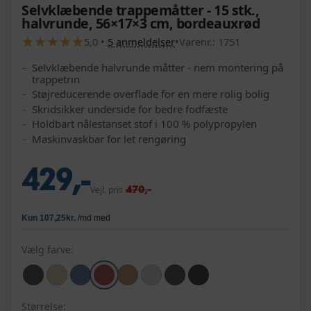
Selvklæbende trappemåtter - 15 stk.,
halvrunde, 56×17×3 cm, bordeauxrød
★
★
★
★
★
★
★
★
★
★
5,0
•
5
anmeldelser
•
Varenr.:
1751
Selvklæbende halvrunde måtter - nem montering på
trappetrin
Støjreducerende overflade for en mere rolig bolig
Skridsikker underside for bedre fodfæste
Holdbart nålestanset stof i 100 % polypropylen
Maskinvaskbar for let rengøring
429,-
470,-
Vejl. pris
Vælg farve:
Størrelse: