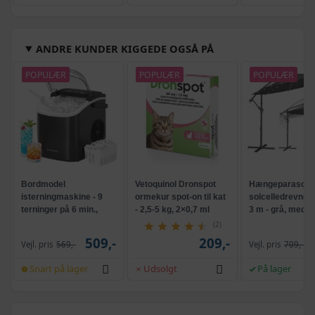
ANDRE KUNDER KIGGEDE OGSÅ PÅ
POPULÆR
POPULÆR
POPULÆR
Bordmodel
Vetoquinol Dronspot
Hængeparasols
isterningmaskine - 9
ormekur spot-on til kat
solcelledrevne L
terninger på 6 min.,
- 2,5-5 kg, 2×0,7 ml
3 m - grå, med k
selvrensende, sort
og krank, UPF 5
(2)
509,-
209,-
Vejl. pris
569,-
Vejl. pris
709,-
Snart på lager
Udsolgt
På lager