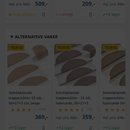
509,-
209,-
Vejl. pris
569,-
Vejl. pris
709,-
Snart på lager
Udsolgt
På lager
ALTERNATIVE VARER
TILBUD
TILBUD
TILBUD
Selvklæbende
Selvklæbende
Selvklæbende
trappemåtter 15 stk. -
trappemåtter - 15 stk.
trappemåtter - 1
56×17×3 cm, beige
halvrunde, 56×17×3
halvrunde 56×1
cm, lys brune
beige
(260)
(10)
369,-
359,-
Vejl. pris
500,-
Vejl. pris
578,-
På lager
På lager
På lager