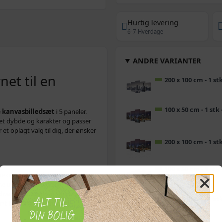
Hurtig levering
6-7 Hverdage
ANDRE VARIANTER
net til en
200 x 100 cm - 1 
100 x 50 cm - 1 stk
e
kanvasbilledsæt
i 5 paneler.
t dybde og karakter og passer
 et oplagt valg til dig, der ønsker
200 x 100 cm - 1 s
100 x 50 cm - 1 s
mme og er vandafvisende samt
ne udtryk på væggen, og sættet
 indramning. Med sin samlede
200 x 100 cm - 1 st
t blikfang i større rum.