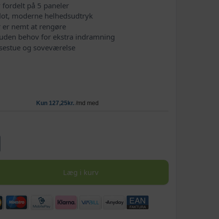
 fordelt på 5 paneler
lot, moderne helhedsudtryk
 er nemt at rengøre
g uden behov for ekstra indramning
pisestue og soveværelse
Læg i kurv