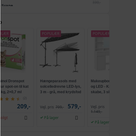
330,-
 - Svane
329,-
359,-
D
k - Kirsebærblomst
329,-
ULÆR
POPULÆR
POPULÆR
00 cm - 1 stk - Skov
529,-
442,-
stk - Home Sweet Home
429,-
tk - Kirsebærblomst
529,-
uinol Dronspot
Hængeparasols med
Makeupbord med spejl
r spot-on til kat
solcelledrevne LED-lys,
og LED - Kailyn, 2
5 kg, 2×0,7 ml
3 m - grå, med krydsfod
skabe, 3 skuffer, 5
k - Verdenskort
569,-
og krank, UPF 50+
hylder, 9 dæmpbare
(2)
pærer, skydebeslag
209,-
579,-
Vejl. pris
Vejl. pris
709,-
1.009,-
uden værktøj - cloud
1.149,-
644,-
hvid
k - Svane
539,-
olgt
På lager
På lager
634,-
k - Buddha
539,-