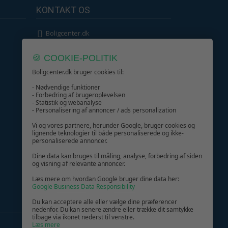
319,-
KONTAKT OS
k - Venedig
509,-
Boligcenter.dk
Kundeservice
🍪 COOKIE-POLITIK
Boligcenter.dk bruger cookies til:
- Nødvendige funktioner
- Forbedring af brugeroplevelsen
- Statistik og webanalyse
GIV GLÆDE MED ET GAVEKORT!
- Personalisering af annoncer / ads personalization
Vi og vores partnere, herunder Google, bruger cookies og
lignende teknologier til både personaliserede og ikke-
personaliserede annoncer.
Dine data kan bruges til måling, analyse, forbedring af siden
og visning af relevante annoncer.
Læs mere om hvordan Google bruger dine data her:
Google Business Data Responsibility
Du kan acceptere alle eller vælge dine præferencer
nedenfor. Du kan senere ændre eller trække dit samtykke
tilbage via ikonet nederst til venstre.
Læs mere