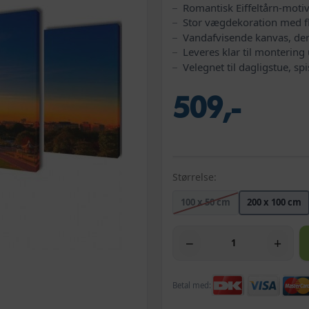
Romantisk Eiffeltårn-motiv
Stor vægdekoration med f
Vandafvisende kanvas, der
Leveres klar til monterin
Velegnet til dagligstue, s
509,-
Størrelse:
100 x 50 cm
200 x 100 cm
−
+
Betal med: