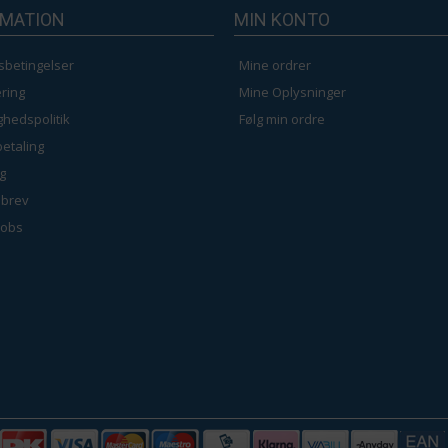
RMATION
MIN KONTO
200 x 100 cm - 1 st
sbetingelser
Mine ordrer
ring
Mine Oplysninger
ighedspolitik
Følg min ordre
betaling
g
brev
jobs