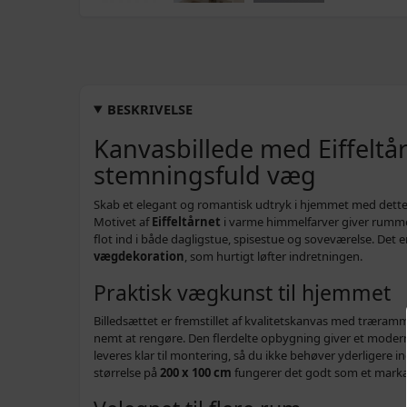
BESKRIVELSE
Kanvasbillede med Eiffeltår
stemningsfuld væg
Skab et elegant og romantisk udtryk i hjemmet med dett
Motivet af
Eiffeltårnet
i varme himmelfarver giver rumme
flot ind i både dagligstue, spisestue og soveværelse. Det er
vægdekoration
, som hurtigt løfter indretningen.
Praktisk vægkunst til hjemmet
Billedsættet er fremstillet af kvalitetskanvas med træra
nemt at rengøre. Den flerdelte opbygning giver et moder
leveres klar til montering, så du ikke behøver yderligere
størrelse på
200 x 100 cm
fungerer det godt som et markan