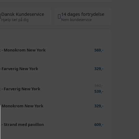
Dansk Kundeservice
14 dages fortrydelse
Hjælp tæt på dig
Nem kundeservice
stk - Monokrom New York
569,-
 - Farverig New York
329,-
562,-
tk - Farverig New York
539,-
tk - Monokrom New York
329,-
k - Strand med pavillon
609,-