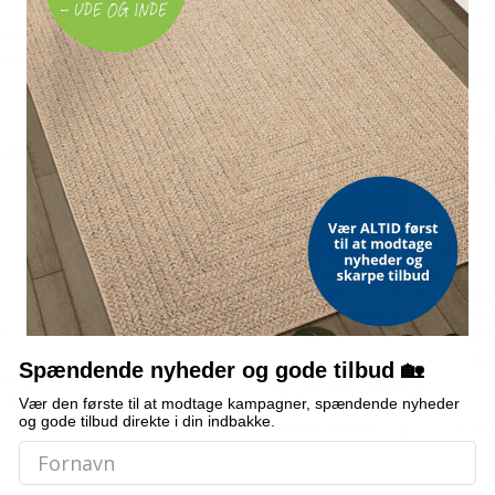
100 x 50 cm - 1 stk
nst med stor visuel effekt. De fem
e og et stilfuldt præg til både
OFTE KØBT SAMMEN ME
100 x 50 cm - 1 st
POPULÆR
POP
flerfarvet - 200 x 1
ægdekoration
200 x 100 cm - 1 
200 x 100 cm - 1 s
Bordmodel
Vetoq
isterningmaskine - 9
ormeku
et
terninger på 6 min.,
- 2,5-
200 x 100 cm - 1 st
selvrensende, sort
Spændende nyheder og gode tilbud 🏡
509,-
ØRRELSE
Vejl. pris
569,-
 cm
Vær den første til at modtage kampagner, spændende nyheder
200 x 100 cm - 1 st
og gode tilbud direkte i din indbakke.
Snart på lager
Uds
200 x 100 cm - 1 st