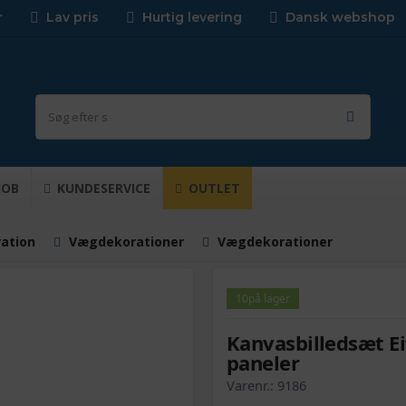
r
Lav pris
Hurtig levering
Dansk webshop
JOB
KUNDESERVICE
OUTLET
ration
Vægdekorationer
Vægdekorationer
10
på lager
Kanvasbilledsæt Ei
paneler
Varenr.:
9186