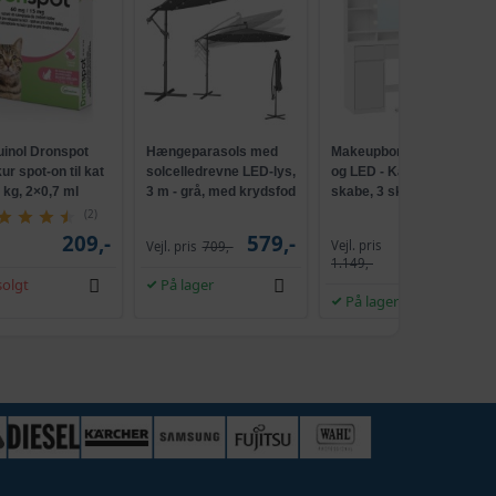
539,-
stk - Sandstrand med hængekøje
529,-
- Skov
329,-
469,-
uinol Dronspot
Hængeparasols med
Makeupbord med spejl
tk - Sandstrand med palme
459,-
r spot-on til kat
solcelledrevne LED-lys,
og LED - Kailyn, 2
5 kg, 2×0,7 ml
3 m - grå, med krydsfod
skabe, 3 skuffer, 5
og krank, UPF 50+
hylder, 9 dæmpbare
598,-
(2)
k - Orkidé
489,-
pærer, skydebeslag
209,-
579,-
Vejl. pris
Vejl. pris
709,-
1.009,-
uden værktøj - cloud
1.149,-
hvid
352,-
olgt
På lager
 - New Yorks skyline
309,-
På lager
 - Marker
329,-
337,-
 - Orkidé
319,-
337,-
 - Strand med pavillon