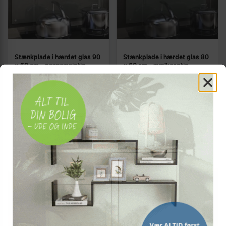
Stænkplade i hærdet glas 90
Stænkplade i hærdet glas 80
× 60 cm - gennemsigtig
× 60 cm - mælkeagtig
(1)
(1053)
437,-
534,-
Vis
Vis
329,-
389,-
På lager
På lager
TILBUD
TILBUD