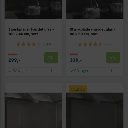
Stænkplade i hærdet glas -
Stænkplade i hærdet glas -
100 × 40 cm, sort
80 × 60 cm, sort
(280)
(107)
337,-
558,-
Vis
Vis
299,-
339,-
På lager
På lager
TILBUD