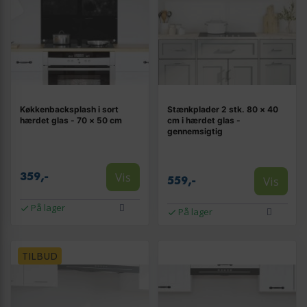
Køkkenbacksplash i sort
Stænkplader 2 stk. 80 × 40
hærdet glas - 70 × 50 cm
cm i hærdet glas -
gennemsigtig
Vis
359,-
Vis
559,-
På lager
På lager
TILBUD