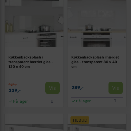
Køkkenbacksplash i
Køkkenbacksplash i hærdet
transparent hærdet glas -
glas - transparent 80 × 40
120 × 40 cm
cm
424,-
Vis
Vis
289,-
339,-
På lager
På lager
TILBUD