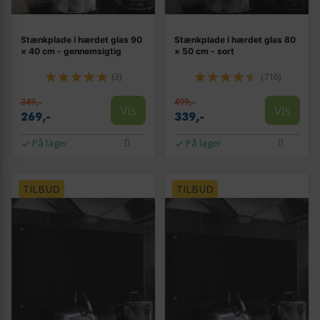
Stænkplade i hærdet glas 90
Stænkplade i hærdet glas 80
× 40 cm - gennemsigtig
× 50 cm - sort
(3)
(716)
349,-
499,-
Vis
Vis
269,-
339,-
På lager
På lager
TILBUD
TILBUD