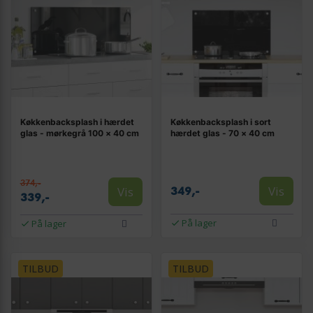
Køkkenbacksplash i hærdet
Køkkenbacksplash i sort
glas - mørkegrå 100 × 40 cm
hærdet glas - 70 × 40 cm
374,-
Vis
Vis
349,-
339,-
På lager
På lager
TILBUD
TILBUD