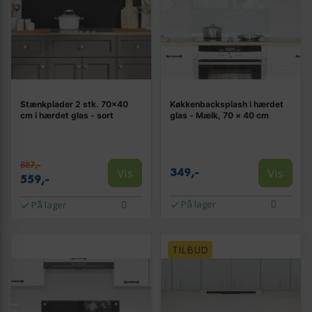
Stænkplader 2 stk. 70×40
Køkkenbacksplash i hærdet
cm i hærdet glas - sort
glas - Mælk, 70 × 40 cm
887,-
Vis
Vis
349,-
559,-
På lager
På lager
TILBUD