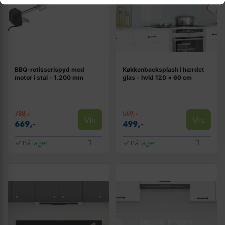
BBQ-rotisserispyd med
Køkkenbacksplash i hærdet
motor i stål - 1.200 mm
glas - hvid 120 × 60 cm
788,-
569,-
Vis
Vis
669,-
499,-
På lager
På lager