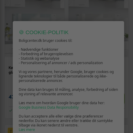
🍪 COOKIE-POLITIK
Boligcenter.dk bruger cookies til:
- Nødvendige funktioner
- Forbedring af brugeroplevelsen
- Statistik og webanalyse
- Personalisering af annoncer / ads personalization
Køkkenbacksplash i hærdet
Køkkenbacksplash i hærdet
Vi og vores partnere, herunder Google, bruger cookies og
glas - Mælk, 100 × 50 cm
glas - transparent 100 × 50
lignende teknologier til både personaliserede og ikke-
cm
personaliserede annoncer.
Dine data kan bruges til måling, analyse, forbedring af siden
og visning af relevante annoncer.
Vis
479,-
Vis
399,-
Læs mere om hvordan Google bruger dine data her:
Google Business Data Responsibility
På lager
På lager
Du kan acceptere alle eller vælge dine præferencer
nedenfor. Du kan senere ændre eller trække dit samtykke
tilbage via ikonet nederst til venstre.
Læs mere
TILBUD