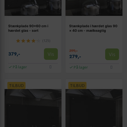
Stænkplade 90×60 cm i
Stænkplade i hærdet glas 90
hærdet glas - sort
× 40 cm - mælkeagtig
(125)
399,-
Vis
Vis
379,-
279,-
På lager
På lager
TILBUD
TILBUD