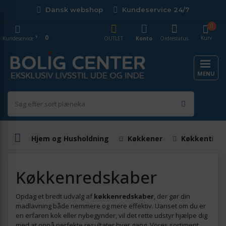
Dansk webshop
Kundeservice 24/7
0
0
Kurv
Kundeservice
OUTLET
Konto
Ordrestatus
MENU
Hjem og Husholdning
Køkkener
Køkkentilbe
Køkkenredskaber
Opdag et bredt udvalg af
køkkenredskaber
, der gør din
madlavning både nemmere og mere effektiv. Uanset om du er
en erfaren kok eller nybegynder, vil det rette udstyr hjælpe dig
med at opnå perfekte resultater hver gang. Vores sortiment