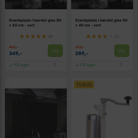
Stænkplade i hærdet glas 90
Stænkplade i hærdet glas 90
× 50 cm - sort
× 40 cm - sort
(6)
(2)
462,-
372,-
Vis
Vis
349,-
289,-
På lager
På lager
TILBUD