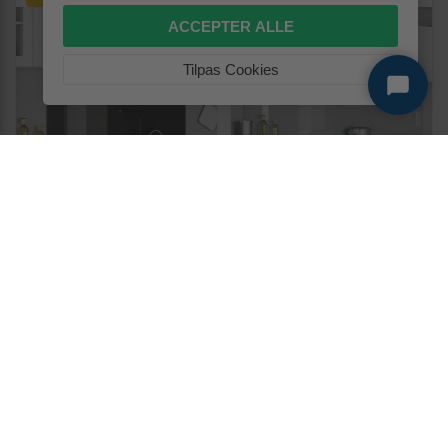
ACCEPTER ALLE
Tilpas Cookies
Køkkenbacksplash i hærdet
Køkkenbacksplash 2 stk -
glas - mørkegrå 120 × 50 cm
transparent hærdet glas 110
× 40 cm
469,-
719,-
Vis
Vis
439,-
689,-
På lager
På lager