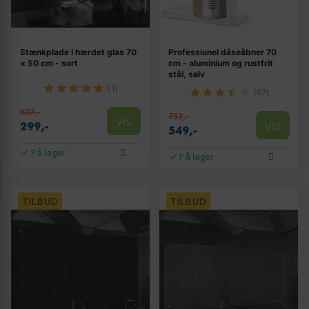
Stænkplade i hærdet glas 70
Professionel dåseåbner 70
× 50 cm - sort
cm - aluminium og rustfrit
stål, sølv
(1)
(67)
537,-
752,-
Vis
Vis
299,-
549,-
På lager
På lager
TILBUD
TILBUD