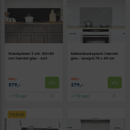
Stænkplader 2 stk. 80×40
Køkkenbacksplash i hærdet
cm i hærdet glas - sort
glas - lysegrå 70 × 40 cm
666,-
349,-
Vis
Vis
579,-
279,-
På lager
På lager
TILBUD