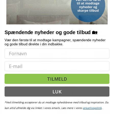
INNOVAGOODS
Køkkensaks med kniv og
Stænkplade i hærdet glas
Spændende nyheder og gode tilbud 🏡
mini-skærebræt - Scible,
100 × 40 cm - gennemsigtig
grå/sort/hvid
Vær den første til at modtage kampagner, spændende nyheder
og gode tilbud direkte i din indbakke.
(2)
(10)
452,-
52,-
Vis
Vis
309,-
39,-
Email
På lager
På lager
TILMELD
TILBUD
TILBUD
LUK
*Ved tilmelding accepterer du at modtage nyhedsbreve med tilbud og inspiration. Du
kan altid afmelde dig via linket i vores emails. Læs mere i vores
privatlivspolitik
.