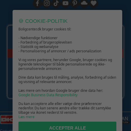
GIV GLÆDE MED ET GAVEKORT!
🍪 COOKIE-POLITIK
Boligcenter.dk bruger cookies til:
- Nødvendige funktioner
- Forbedring af brugeroplevelsen
- Statistik og webanalyse
- Personalisering af annoncer / ads personalization
Vi og vores partnere, herunder Google, bruger cookies og
lignende teknologier til både personaliserede og ikke-
personaliserede annoncer.
Dine data kan bruges til måling, analyse, forbedring af siden
og visning af relevante annoncer.
Læs mere om hvordan Google bruger dine data her:
Google Business Data Responsibility
Du kan acceptere alle eller vælge dine præferencer
nedenfor. Du kan senere ændre eller trække dit samtykke
tilbage via ikonet nederst til venstre.
Læs mere
ACCEPTER ALLE
Copyright © 2026 | CVR: DK41222093 | Alle rettigheder forbeholdes |