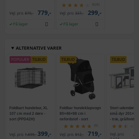
(626)
779,-
299,-
Vejl. pris
879,-
Vejl. pris
337,-
På lager
På lager
ALTERNATIVE VARER
POPULÆR
TILBUD
TILBUD
TILBUD
Foldbart hundebur, XL
Foldbar hundeklapvogn
Stort udendørsbu
107 cm med 2 døre -
80×46×98 cm i
små dyr 201×45
sort (PPD42H)
oxfordstof - sort
- træ, grå/hvid
(9)
399,-
719,-
Vejl. pris
Vejl. pris
1.699,-
Vejl. pris
812,-
1.