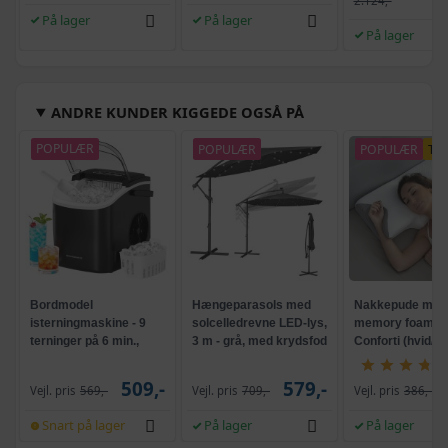
2.124,-
På lager
På lager
På lager
ANDRE KUNDER KIGGEDE OGSÅ PÅ
POPULÆR
POPULÆR
POPULÆR
TI
Bordmodel
Hængeparasols med
Nakkepude med
isterningmaskine - 9
solcelledrevne LED-lys,
memory foam -
terninger på 6 min.,
3 m - grå, med krydsfod
Conforti (hvid/gr
selvrensende, sort
og krank, UPF 50+
509,-
579,-
Vejl. pris
569,-
Vejl. pris
709,-
Vejl. pris
386,-
Snart på lager
På lager
På lager