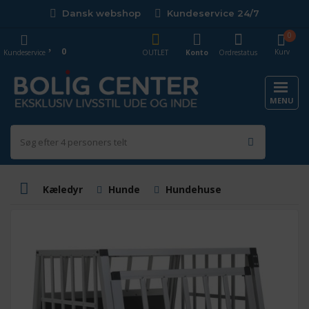
Dansk webshop
Kundeservice 24/7
0
0
Kurv
Kundeservice
OUTLET
Konto
Ordrestatus
MENU
Kæledyr
Hunde
Hundehuse