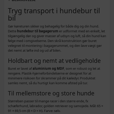
Tryg transport i hundebur til
bil
Gør køreturen sikker og behagelig for både dig og din hund.
Dette
hundebur til bagagerum
er udformet med en enkelt, let
tilgængelig dør og giver masser af udsyn og luft, så din hund kan
følge med i omgivelserne. Den skrå konstruktion gør buret
velegnet til montering i bagagerummet, og den lave vægt gør
det nemt at løfte ind og ud af bilen.
Holdbart og nemt at vedligeholde
Buret er lavet af
aluminium og MDF
, som er robust og let at
rengøre. Plastik-hjørneforbindelserne er designet for at
minimere risikoen for skrammer på dit kæledyr. Produktet
samles nemt, så du hurtigt kan komme afsted på tur.
Til mellemstore og store hunde
Størrelsen passer til mange racer i den større ende, fx
schæferhund, labrador, golden retriever og samojede. Mål: 65 ×
91 × 69,5 cm (B × D × H). Farve: sølv.