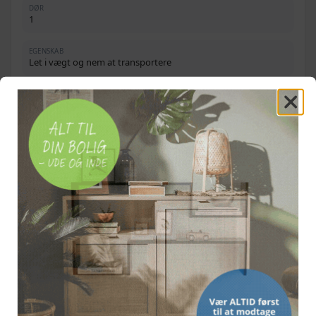
DØR
1
EGENSKAB
Let i vægt og nem at transportere
PLACERING
Egnet til bagagerummet
DETALJE
Hjørneforbindelser i plastik
MONTERING
Nem at samle
OFTE STILLEDE SPØRGSMÅL
Passer buret i min bil?
Er buret egnet til store hunde?