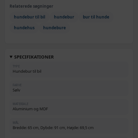
Relaterede søgninger
hundebur til bil
hundebur
bur til hunde
hundehus
hundebure
SPECIFIKATIONER
TYPE
Hundebur til bil
FARVE
Sølv
MATERIALE
Aluminium og MDF
MÅL
Bredde: 65 cm, Dybde: 91 cm, Højde: 69,5 cm