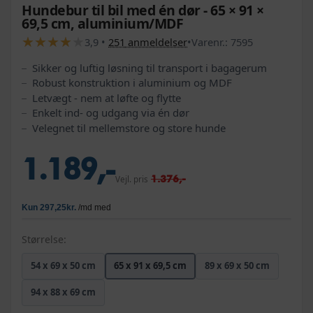
Hundebur til bil med én dør - 65 × 91 ×
69,5 cm, aluminium/MDF
★
★
★
★
★
★
★
★
★
★
3,9
•
251
anmeldelser
•
Varenr.:
7595
Sikker og luftig løsning til transport i bagagerum
Robust konstruktion i aluminium og MDF
Letvægt - nem at løfte og flytte
Enkelt ind- og udgang via én dør
Velegnet til mellemstore og store hunde
1.189,-
1.376,-
Vejl. pris
Størrelse:
54 x 69 x 50 cm
65 x 91 x 69,5 cm
89 x 69 x 50 cm
94 x 88 x 69 cm