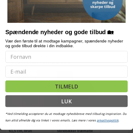
Hvor let er det at samle?
Kan det rengøres let?
Spændende nyheder og gode tilbud 🏡
Bemærk: FAQ er vejledende information. Vi tager forbehold for fejl og
mangler, og oplysningerne er ikke juridisk bindende.
Vær den første til at modtage kampagner, spændende nyheder
og gode tilbud direkte i din indbakke.
OFTE KØBT SAMMEN MED
Email
TILBUD
TILBUD
TILMELD
LUK
*Ved tilmelding accepterer du at modtage nyhedsbreve med tilbud og inspiration. Du
Hundehus i massivt
Bademåtte i akacietræ
kan altid afmelde dig via linket i vores emails. Læs mere i vores
privatlivspolitik
.
fyrretræ - 65 × 65 ×
80 × 50 cm -
61,5 cm, brun
skridsikker træmåtte