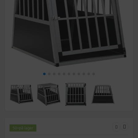
50+
på lager