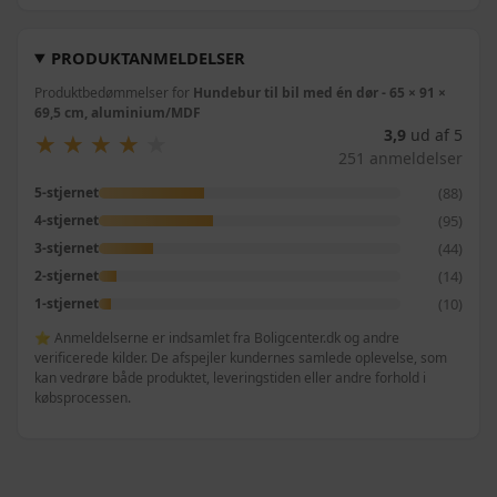
PRODUKTANMELDELSER
Produktbedømmelser for
Hundebur til bil med én dør - 65 × 91 ×
69,5 cm, aluminium/MDF
3,9
ud af 5
★
★
★
★
★
★
★
★
★
★
251 anmeldelser
(88)
5-stjernet
(95)
4-stjernet
(44)
3-stjernet
(14)
2-stjernet
(10)
1-stjernet
⭐ Anmeldelserne er indsamlet fra Boligcenter.dk og andre
verificerede kilder. De afspejler kundernes samlede oplevelse, som
kan vedrøre både produktet, leveringstiden eller andre forhold i
købsprocessen.