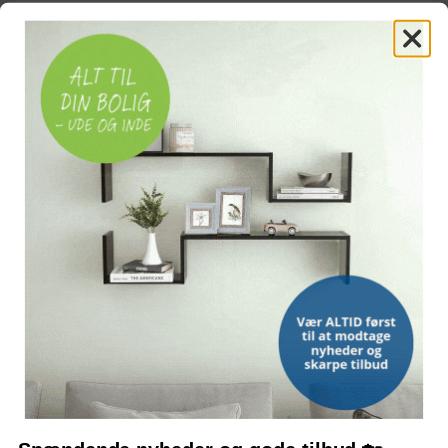
MATERIALE
Pil
MÅL (L × B × H)
50 × 25 × 51 ±2 cm
HYNDE
100 % polyester, polstret
DETALJE
Slotsinspireret design med "Welcome"-skilt
EGNEDE KÆLEDYR
Voksne katte, samt små hunde/killinger/hvalpe
ANBEFALET KÆLEDYRSLÆNGDE
Under 50 cm
Let i vægt og nem at bære
OFTE STILLEDE SPØRGSMÅL