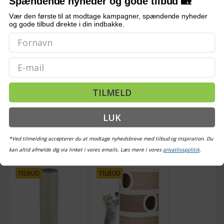
Spændende nyheder og gode tilbud 🏡
Vær den første til at modtage kampagner, spændende nyheder
Kan kattesengen bruges udendørs?
og gode tilbud direkte i din indbakke.
Hvilke kæledyr passer den til?
Email
Hvad er hynderne lavet af?
Hvor stor er kattesengen?
TILMELD
Bemærk: FAQ er vejledende information. Vi tager forbehold for fejl og
LUK
mangler, og oplysningerne er ikke juridisk bindende.
*Ved tilmelding accepterer du at modtage nyhedsbreve med tilbud og inspiration. Du
kan altid afmelde dig via linket i vores emails. Læs mere i vores
privatlivspolitik
.
OFTE KØBT SAMMEN MED
TILBUD
TILBUD