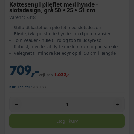
Katteseng i pileflet med hynde -
slotsdesign, grå 50 × 25 × 51 cm
Varenr.:
7318
Stilfuldt kattehus i pileflet med slotsdesign
Bløde, tykt polstrede hynder med potemønster
To niveauer - hule til ro og top til udsyn/sol
Robust, men let at flytte mellem rum og udearealer
Velegnet til mindre kæledyr op til 50 cm i længde
709,-
1.022,-
Vejl. pris
−
+
Læg i kurv