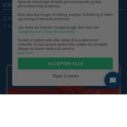
lignende teknologier til både personaliserede og ikke-
KONTAKT OS
personaliserede annoncer.
Dine data kan bruges til måling, analyse, forbedring af siden
Boligcenter.dk
og visning af relevante annoncer.
Kundeservice
Læs mere om hvordan Google bruger dine data her:
Google Business Data Responsibility
Du kan acceptere alle eller vælge dine præferencer
nedenfor. Du kan senere ændre eller trække dit samtykke
tilbage via ikonet nederst til venstre.
Læs mere
GIV GLÆDE MED ET GAVEKORT!
ACCEPTER ALLE
Tilpas Cookies