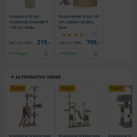
Kradsetræ til kat -
Kradsetønde til kat - 60
væghængt sisalsøjle 8
cm, søgræs og plys,
× 30 cm, beige
brun
(19)
219,-
709,-
Vejl. pris
229,-
Vejl. pris
968,-
På lager
På lager
ALTERNATIVE VARER
TILBUD
TILBUD
TILBUD
Kradsetræ til katte med
Kradsetræ til katte med
Kradsetræ til ka