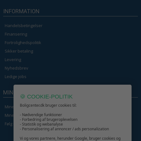
INFORMATION
Handelsbetingelser
Finansering
Fortrolighedspolitik
Sikker betaling
Levering
Nyhedsbrev
Ledige jobs
MIN KONTO
🍪 COOKIE-POLITIK
Boligcenter.dk bruger cookies til:
Mine ordrer
- Nødvendige funktioner
Mine Oplysninger
- Forbedring af brugeroplevelsen
Følg min ordre
- Statistik og webanalyse
- Personalisering af annoncer / ads personalization
Vi og vores partnere, herunder Google, bruger cookies og