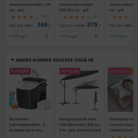
sisal-kradsestolper 138
sisal-kradsestolper
sisal-kradsestol
cm - grå
230-250 cm - grå
cm - grå
(266)
(4)
369,-
979,-
Vejl. pris
655,-
Vejl. pris
1.614,-
Vejl. pris
390,-
På lager
På lager
På lager
ANDRE KUNDER KIGGEDE OGSÅ PÅ
POPULÆR
POPULÆR
POPULÆR
TI
Bordmodel
Hængeparasols med
Nakkepude med
isterningmaskine - 9
solcelledrevne LED-lys,
memory foam -
terninger på 6 min.,
3 m - grå, med krydsfod
Conforti (hvid/gr
selvrensende, sort
og krank, UPF 50+