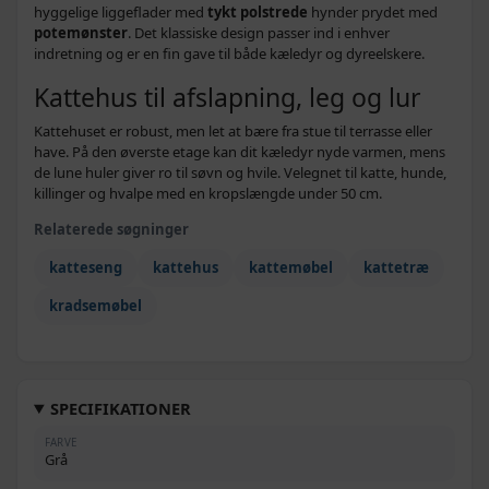
hyggelige liggeflader med
tykt polstrede
hynder prydet med
potemønster
. Det klassiske design passer ind i enhver
indretning og er en fin gave til både kæledyr og dyreelskere.
Kattehus til afslapning, leg og lur
Kattehuset er robust, men let at bære fra stue til terrasse eller
have. På den øverste etage kan dit kæledyr nyde varmen, mens
de lune huler giver ro til søvn og hvile. Velegnet til katte, hunde,
killinger og hvalpe med en kropslængde under 50 cm.
Relaterede søgninger
katteseng
kattehus
kattemøbel
kattetræ
kradsemøbel
SPECIFIKATIONER
FARVE
Grå