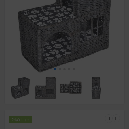
24
på lager