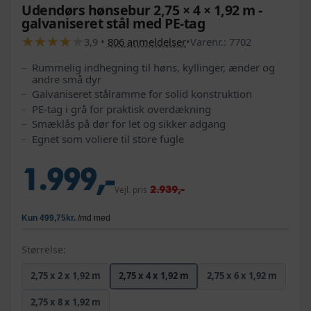
Udendørs hønsebur 2,75 × 4 × 1,92 m -
galvaniseret stål med PE-tag
★
★
★
★
★
★
★
★
★
★
3,9
•
806
anmeldelser
•
Varenr.:
7702
Rummelig indhegning til høns, kyllinger, ænder og
andre små dyr
Galvaniseret stålramme for solid konstruktion
PE-tag i grå for praktisk overdækning
Smæklås på dør for let og sikker adgang
Egnet som voliere til store fugle
1.999,-
2.939,-
Vejl. pris
Størrelse:
2,75 x 2 x 1,92 m
2,75 x 4 x 1,92 m
2,75 x 6 x 1,92 m
2,75 x 8 x 1,92 m