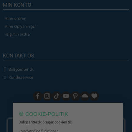
MIN KONTO
Mine ordrer
Mine Oplysninger
Følg min ordre
KONTAKT OS
Boligcenter.dk
Kundeservice
GIV GLÆDE MED ET GAVEKORT!
🍪 COOKIE-POLITIK
Boligcenter.dk bruger cookies til:
- Nødvendige funktioner