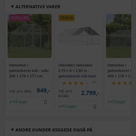
ALTERNATIVE VARER
POPULÆR
TILBUD
Hønsebur i
Udendørs hønsebur
Hønsebur i
galvaniseret stål - sølv,
2,75 × 8 × 1,92 m -
galvaniseret stål 
200 × 170 × 177 cm
galvaniseret stål med
400 × 170 × 177
PE-tag
(7)
949,-
1.
Vejl. pris
Vejl. pris
959,-
2.799,-
4.124,-
På lager
På lager
På lager
ANDRE KUNDER KIGGEDE OGSÅ PÅ