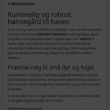
BESKRIVELSE
Rummelig og robust
hønsegård til haven
Skab et trygt udeområde til dine kyllinger, høns, ænder og andre
små dyr med dette
udendørs hønsebur
. Indhegningen giver
god plads til bevægelse og kan også bruges som
voliere
til
større fugle. Den sølvfarvede ramme i galvaniseret stål er
udvalgt for holdbarhed, mens det grå tag i 100 % polyethylen
giver praktisk overdækning. Lågen har smæklås for enkel
adgang.
Praktisk valg til små dyr og fugle
Hønseburet er designet med sidevægge af hønsenet, så du let
kan holde øje med dyrene. Den gennemtænkte konstruktion er
nem at samle, så du hurtigt kan tage buret i brug i din have eller
på landet.
Godt at vide: For at undgå skader ved kraftig sne anbefales det
at rengøre taget jævnligt om vinteren.
Relaterede søgninger