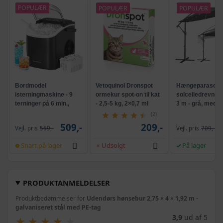
POPULÆR
POPULÆR
POPULÆR
Bordmodel
Vetoquinol Dronspot
Hængeparasols
isterningmaskine - 9
ormekur spot-on til kat
solcelledrevne L
terninger på 6 min.,
- 2,5-5 kg, 2×0,7 ml
3 m - grå, med k
selvrensende, sort
og krank, UPF 5
(2)
509,-
209,-
Vejl. pris
569,-
Vejl. pris
709,-
Snart på lager
Udsolgt
På lager
PRODUKTANMELDELSER
Produktbedømmelser for
Udendørs hønsebur 2,75 × 4 × 1,92 m -
galvaniseret stål med PE-tag
3,9
ud af 5
★
★
★
★
★
★
★
★
★
★