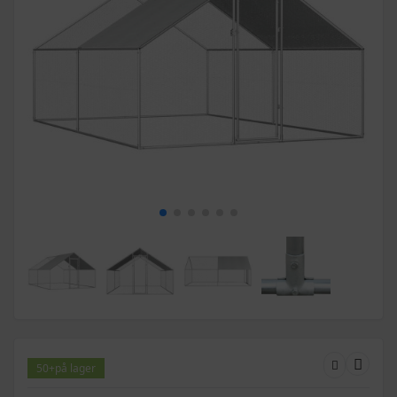
50+
på lager