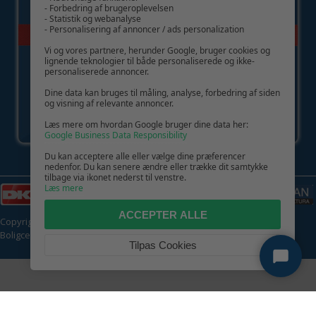
- Forbedring af brugeroplevelsen
- Statistik og webanalyse
- Personalisering af annoncer / ads personalization
Vi og vores partnere, herunder Google, bruger cookies og
lignende teknologier til både personaliserede og ikke-
personaliserede annoncer.
Dine data kan bruges til måling, analyse, forbedring af siden
og visning af relevante annoncer.
Læs mere om hvordan Google bruger dine data her:
Google Business Data Responsibility
Du kan acceptere alle eller vælge dine præferencer
nedenfor. Du kan senere ændre eller trække dit samtykke
tilbage via ikonet nederst til venstre.
Læs mere
ACCEPTER ALLE
Copyright © 2026 | CVR: DK41222093 | Alle rettigheder forbeholdes |
Boligcenter.dk
🍪
Tilpas Cookies