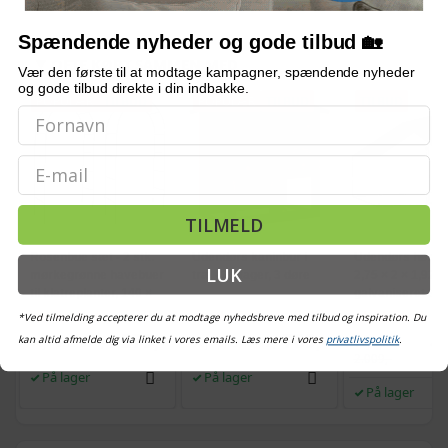
Spændende nyheder og gode tilbud 🏡
OFTE KØBT SAMMEN MED
Vær den første til at modtage kampagner, spændende nyheder
og gode tilbud direkte i din indbakke.
POPULÆR
TILBUD
POPULÆR
TILBUD
TILBUD
Email
TILMELD
Rosenbue sæt - 2 stk.
Udendørs kaninbur i
Udendørs hønse
LUK
mørkegrønne havebuer
træ - 2 etager, 3 døre
2,75 × 2 × 1,92 m
til klatreplanter, 140 ×
galvaniseret stå
240 cm
PE-tag
(2316)
(1216)
*Ved tilmelding accepterer du at modtage nyhedsbreve med tilbud og inspiration. Du
279,-
789,-
kan altid afmelde dig via linket i vores emails. Læs mere i vores
privatlivspolitik
.
Vejl. pris
Vejl. pris
376,-
Vejl. pris
1.412,-
1.
2.009,-
På lager
På lager
På lager