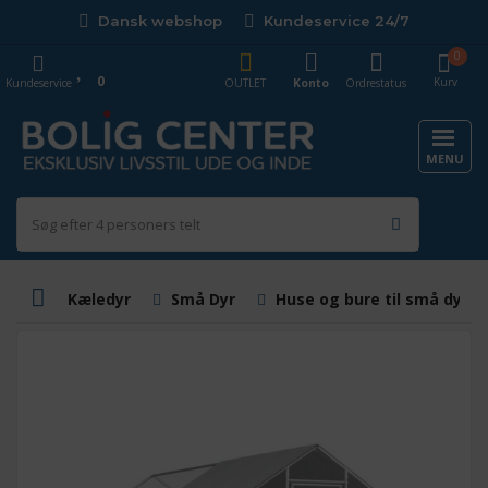
Dansk webshop
Kundeservice 24/7
0
0
Kurv
Kundeservice
OUTLET
Konto
Ordrestatus
MENU
Kæledyr
Små Dyr
Huse og bure til små dyr