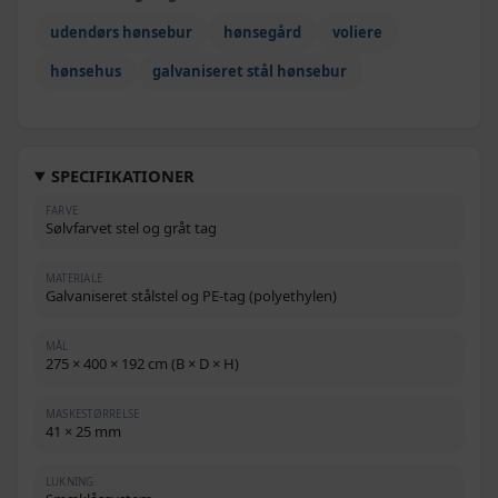
udendørs hønsebur
hønsegård
voliere
hønsehus
galvaniseret stål hønsebur
SPECIFIKATIONER
FARVE
Sølvfarvet stel og gråt tag
MATERIALE
Galvaniseret stålstel og PE-tag (polyethylen)
MÅL
275 × 400 × 192 cm (B × D × H)
MASKESTØRRELSE
41 × 25 mm
LUKNING