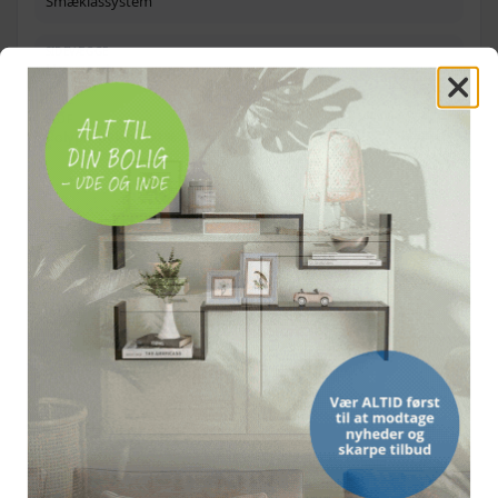
Smæklåssystem
SIDEVÆGGE
Hønsenet
STOF
Polypropylen 100 %
OFTE STILLEDE SPØRGSMÅL
Hvilke dyr egner buret sig til?
Hvad er materialet?
Hvor stort er hønseburet?
Er der lås på døren?
Bemærk: FAQ er vejledende information. Vi tager forbehold for fejl og
mangler, og oplysningerne er ikke juridisk bindende.