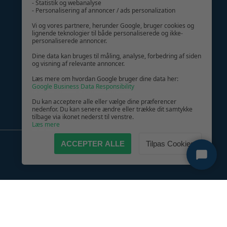
- Statistik og webanalyse
- Personalisering af annoncer / ads personalization
GIV GLÆDE MED ET GAVEKORT!
Vi og vores partnere, herunder Google, bruger cookies og
lignende teknologier til både personaliserede og ikke-
personaliserede annoncer.
Dine data kan bruges til måling, analyse, forbedring af siden
og visning af relevante annoncer.
Læs mere om hvordan Google bruger dine data her:
Google Business Data Responsibility
Du kan acceptere alle eller vælge dine præferencer
nedenfor. Du kan senere ændre eller trække dit samtykke
tilbage via ikonet nederst til venstre.
Læs mere
ACCEPTER ALLE
Tilpas Cookies