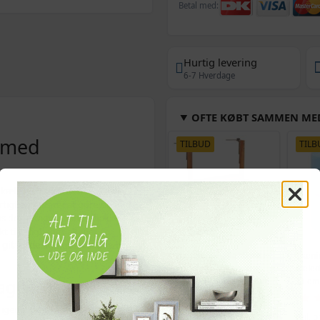
Betal med:
Hurtig levering
6-7 Hverdage
OFTE KØBT SAMMEN ME
g med
TILBUD
TILB
æledyrstoilet. Den realistiske
tigt accepterer at gøre sin nød
ns den aftagelige bundbakke
til lejligheder, altaner og
g
gitterdesign
gør løsningen
Hængende altanbord i
Trænin
massivt akacietræ -
kæledy
dagen
64,5 × 44 × 80 cm, brun
33 cm,
stof
(1)
ar igen. Materialerne er beskrevet
499,-
Vejl. pris
644,-
Vejl. p