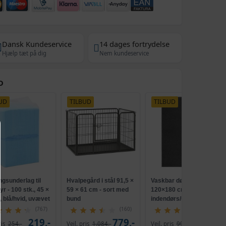
Dansk Kundeservice
14 dages fortrydelse
Hjælp tæt på dig
Nem kundeservice
D
UD
TILBUD
TILBUD
gsunderlag til
Hvalpegård i stål 91,5 ×
Vaskbar dørmåtte
r - 100 stk., 45 ×
59 × 61 cm - sort med
120×180 cm - sort,
 blå/hvid, uvævet
bund
indendørs/udendørs
(767)
(160)
(305)
219,-
779,-
709,-
ris
254,-
Vejl. pris
1.084,-
Vejl. pris
990,-