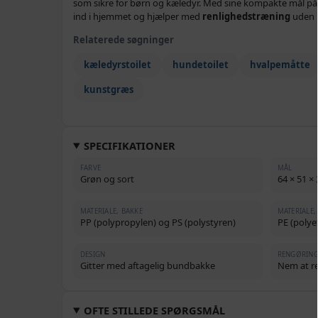
som sikre for børn og kæledyr. Med sine kompakte mål på 
ind i hjemmet og hjælper med
renlighedstræning
uden 
Relaterede søgninger
kæledyrstoilet
hundetoilet
hvalpemåtte
kunstgræs
SPECIFIKATIONER
FARVE
MÅL
Grøn og sort
64 × 51 × 
MATERIALE, BAKKE
MATERIALE
PP (polypropylen) og PS (polystyren)
PE (polye
DESIGN
RENGØRIN
Gitter med aftagelig bundbakke
Nem at r
OFTE STILLEDE SPØRGSMÅL