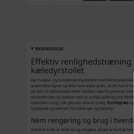
BESKRIVELSE
Effektiv renlighedstrænin
kæledyrstoilet
Gør hvalpe- og hundetræning lettere med dette praktiske k
græsmåtte ligner og føles som ægte græs, så din hund hur
på den. En gitterbakke leder væsken væk fra poterne, me
opsamler det og hjælper med at undgå spild og rod. Perfekt 
indendørs brug, når gåturen ikke er mulig.
Kunstgræs
o
hygiejnisk og bekvem for både ejer og kæledyr.
Nem rengøring og brug i hver
Toilettet er let at skille ad og rengøre, så det er hurtigt kl