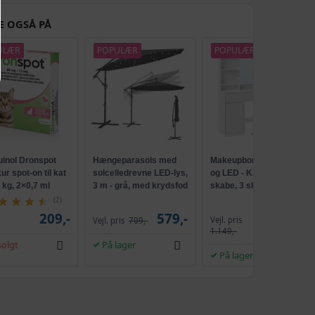
E OGSÅ PÅ
ULÆR
POPULÆR
POPULÆR
uinol Dronspot
Hængeparasols med
Makeupbord med spejl
r spot-on til kat
solcelledrevne LED-lys,
og LED - Kailyn, 2
5 kg, 2×0,7 ml
3 m - grå, med krydsfod
skabe, 3 skuffer, 5
og krank, UPF 50+
hylder, 9 dæmpbare
(2)
pærer, skydebeslag
209,-
579,-
Vejl. pris
Vejl. pris
709,-
1.009,-
uden værktøj - cloud
1.149,-
hvid
olgt
På lager
På lager