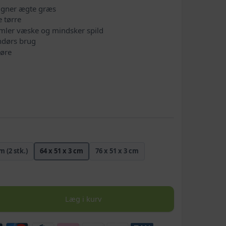
ligner ægte græs
 tørre
mler væske og mindsker spild
endørs brug
gøre
m (2 stk.)
64 x 51 x 3 cm
76 x 51 x 3 cm
Læg i kurv