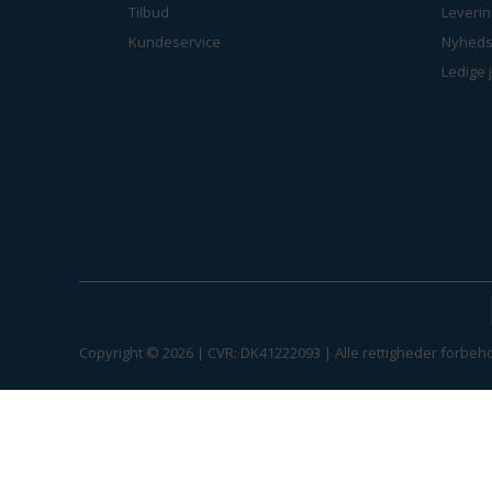
Tilbud
Leverin
Kundeservice
Nyheds
Ledige 
Copyright © 2026 | CVR: DK41222093 | Alle rettigheder forbeho