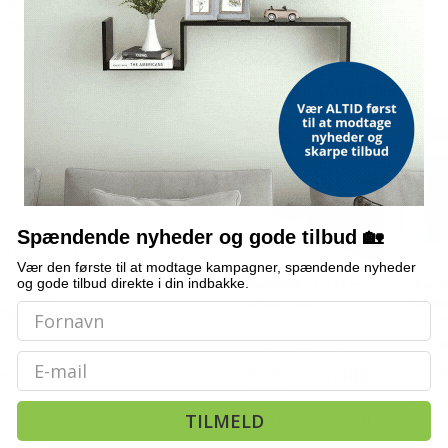
64 × 51 × 3 cm passer det nemt
besvær.
På lager
På 
træningstoilet
ALTERNATIVE VARER
TILBUD
TILB
Spændende nyheder og gode tilbud 🏡
3 cm (L × B × T)
Vær den første til at modtage kampagner, spændende nyheder
og gode tilbud direkte i din indbakke.
Kunstgræs 1 × 15 m -
Trænin
, KUNSTGRÆS
30 mm, grøn
kæledy
thylen)
33 cm
(9)
Email
G
Vejl. pris
1.309,-
Vejl. p
engøre
1.746,-
På 
TILMELD
På lager