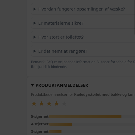
Hvordan fungerer opsamlingen af væske?
Er materialerne sikre?
Hvor stort er toilettet?
Er det nemt at rengøre?
Bemærk: FAQ er vejledende information. Vi tager forbehold for f
ikke juridisk bindende.
PRODUKTANMELDELSER
Produktbedømmelser for
Kæledyrstoilet med bakke og kuns
★
★
★
★
★
★
★
★
★
★
5-stjernet
4-stjernet
3-stjernet