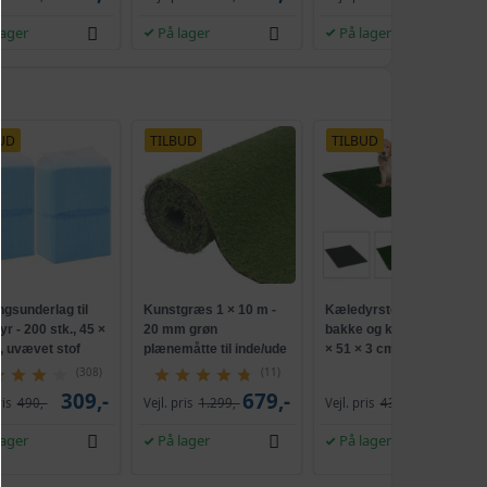
lager
På lager
På lager
UD
TILBUD
TILBUD
gsunderlag til
Kunstgræs 1 × 10 m -
Kæledyrstoilet med
r - 200 stk., 45 ×
20 mm grøn
bakke og kunstgræs 76
, uvævet stof
plænemåtte til inde/ude
× 51 × 3 cm - grøn
(308)
(11)
309,-
679,-
339,-
ris
490,-
Vejl. pris
1.299,-
Vejl. pris
430,-
lager
På lager
På lager