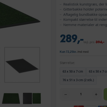
Realistisk kunstgræs, der 
Gitterbakke holder poterne
Aftagelig bundbakke opsa
Kompakt størrelse til ind
Nemme materialer at ren
289,-
394,-
Vejl. pris
Størrelse:
63 x 50 x 7 cm
63 x 50 x 7 c
76 x 51 x 3 cm (2 stk.)
−
+