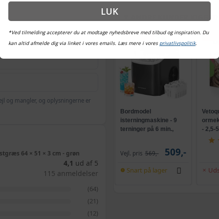
LUK
ANDRE KUNDER KIGGED
*Ved tilmelding accepterer du at modtage nyhedsbreve med tilbud og inspiration. Du
POPULÆR
POP
kan altid afmelde dig via linket i vores emails. Læs mere i vores
privatlivspolitik
.
ejl og mangler, og oplysningerne er
Bordmodel
Vetoq
isterningmaskine - 9
ormeku
terninger på 6 min.,
- 2,5-
selvrensende, sort
509,-
tgræs 64 × 51 × 3 cm - grøn
Vejl. pris
569,-
4,1
ud af 5
Snart på lager
Uds
115 anmeldelser
(64)
(21)
(12)