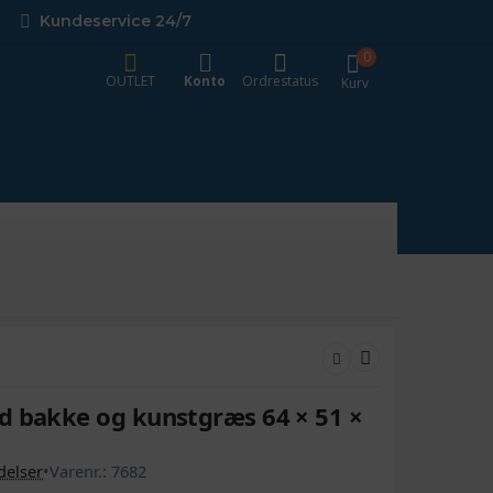
Kundeservice 24/7
0
OUTLET
Konto
Ordrestatus
Kurv
d bakke og kunstgræs 64 × 51 ×
elser
•
Varenr.:
7682