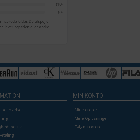
(10)
(8)
ficerede kilder. De afspejler
, leveringstiden eller andre
RMATION
MIN KONTO
sbetingelser
Mine ordrer
ring
Mine Oplysninger
ighedspolitik
Følg min ordre
betaling