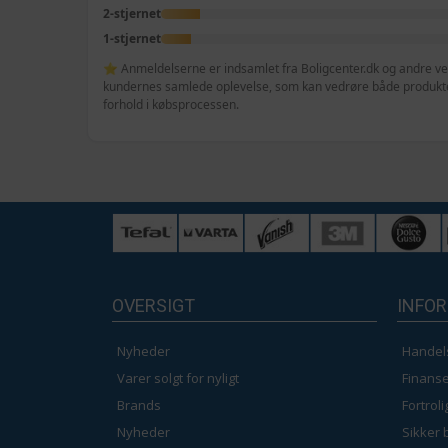
2-stjernet
1-stjernet
⭐ Anmeldelserne er indsamlet fra Boligcenter.dk og andre veri
kundernes samlede oplevelse, som kan vedrøre både produktet
forhold i købsprocessen.
OVERSIGT
INFO
Nyheder
Handel
Varer solgt for nyligt
Finanse
Brands
Fortrol
Nyheder
Sikker 