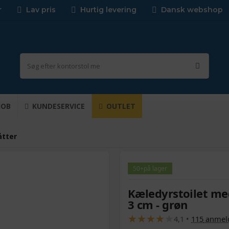
r
Lav pris
Hurtig levering
Dansk webshop
JOB
KUNDESERVICE
OUTLET
tter
50+
på lager
Kæledyrstoilet me
3 cm - grøn
★
★
★
★
★
★
★
★
★
★
4,1
•
115
anmeld