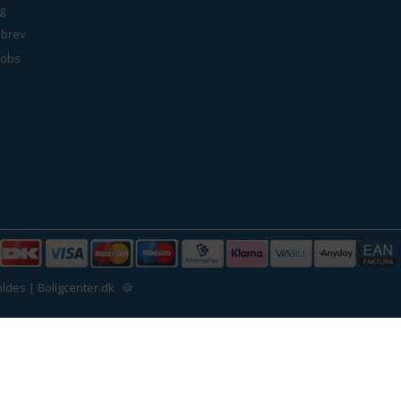
g
brev
jobs
ldes | Boligcenter.dk
🍪