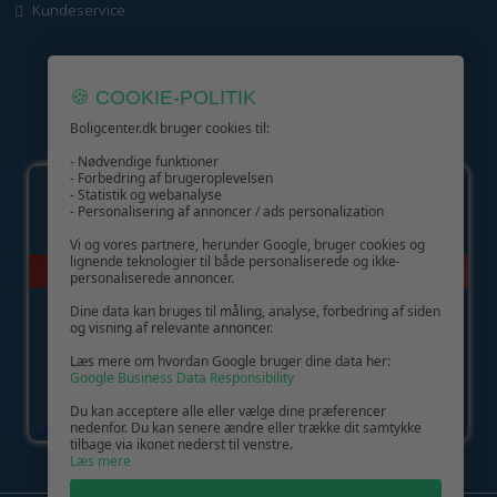
Kundeservice
🍪 COOKIE-POLITIK
Boligcenter.dk bruger cookies til:
GIV GLÆDE MED ET GAVEKORT!
- Nødvendige funktioner
- Forbedring af brugeroplevelsen
- Statistik og webanalyse
- Personalisering af annoncer / ads personalization
Vi og vores partnere, herunder Google, bruger cookies og
lignende teknologier til både personaliserede og ikke-
personaliserede annoncer.
Dine data kan bruges til måling, analyse, forbedring af siden
og visning af relevante annoncer.
Læs mere om hvordan Google bruger dine data her:
Google Business Data Responsibility
Du kan acceptere alle eller vælge dine præferencer
nedenfor. Du kan senere ændre eller trække dit samtykke
tilbage via ikonet nederst til venstre.
Læs mere