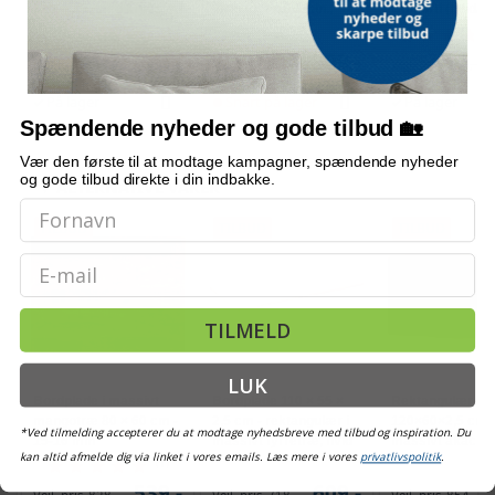
3 m - grå, med krydsfod
terninger på 6 min.,
Conforti (hvid/gr
og krank, UPF 50+
selvrensende, sort
579,-
509,-
Vejl. pris
709,-
Vejl. pris
569,-
Vejl. pris
386,-
På lager
Snart på lager
På lager
Spændende nyheder og gode tilbud 🏡
Vær den første til at modtage kampagner, spændende nyheder
og gode tilbud direkte i din indbakke.
ALTERNATIVE VARER
TILBUD
TILBUD
TILBUD
Email
TILMELD
LUK
Bordplade i massivt
Bordplade 110 × 55 ×
Rektangulær bo
mangotræ 80 × 60 cm -
2,5 cm - rektangulær i
120×60×2,5 cm i
*Ved tilmelding accepterer du at modtage nyhedsbreve med tilbud og inspiration. Du
15-16 mm
massivt fyrretræ, hvid
massivt akaciet
kan altid afmelde dig via linket i vores emails. Læs mere i vores
privatlivspolitik
.
naturlig kant
(1)
539,-
609,-