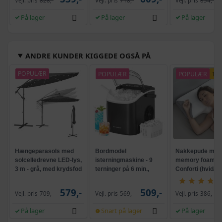
Vejl. pris
828,-
Vejl. pris
718,-
Vejl. pris
854,-
På lager
På lager
På lager
ANDRE KUNDER KIGGEDE OGSÅ PÅ
POPULÆR
POPULÆR
POPULÆR
TI
Hængeparasols med
Bordmodel
Nakkepude med
solcelledrevne LED-lys,
isterningmaskine - 9
memory foam -
3 m - grå, med krydsfod
terninger på 6 min.,
Conforti (hvid/gr
og krank, UPF 50+
selvrensende, sort
579,-
509,-
Vejl. pris
709,-
Vejl. pris
569,-
Vejl. pris
386,-
På lager
Snart på lager
På lager