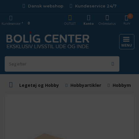
Dansk webshop
Kundeservice 24/7
0
0
Kurv
Kundeservice
OUTLET
Konto
Ordrestatus
MENU
Legetøj og Hobby
Hobbyartikler
Hobbymater