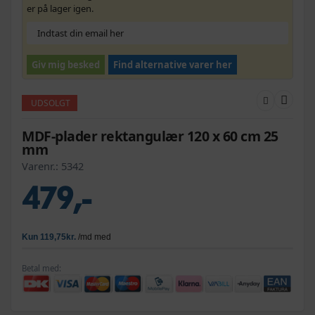
er på lager igen.
Giv mig besked
Find alternative varer her
UDSOLGT
MDF-plader rektangulær 120 x 60 cm 25
mm
Varenr.:
5342
479,-
Betal med: