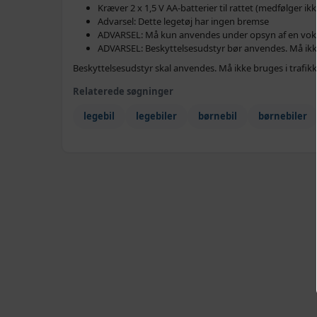
Kræver 2 x 1,5 V AA-batterier til rattet (medfølger ikk
Advarsel: Dette legetøj har ingen bremse
ADVARSEL: Må kun anvendes under opsyn af en vok
ADVARSEL: Beskyttelsesudstyr bør anvendes. Må ikke
Beskyttelsesudstyr skal anvendes. Må ikke bruges i trafik
Relaterede søgninger
legebil
legebiler
børnebil
børnebiler