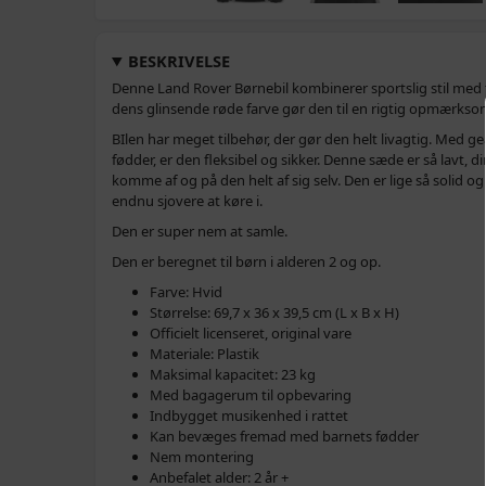
BESKRIVELSE
Denne Land Rover Børnebil kombinerer sportslig stil med
dens glinsende røde farve gør den til en rigtig opmærks
BIlen har meget tilbehør, der gør den helt livagtig. Med g
fødder, er den fleksibel og sikker. Denne sæde er så lavt, 
komme af og på den helt af sig selv. Den er lige så solid o
endnu sjovere at køre i.
Den er super nem at samle.
Den er beregnet til børn i alderen 2 og op.
Farve: Hvid
Størrelse: 69,7 x 36 x 39,5 cm (L x B x H)
Officielt licenseret, original vare
Materiale: Plastik
Maksimal kapacitet: 23 kg
Med bagagerum til opbevaring
Indbygget musikenhed i rattet
Kan bevæges fremad med barnets fødder
Nem montering
Anbefalet alder: 2 år +