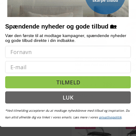
ALTERNATIVE VARER
e)
TILBUD
sen.
 anvendes i trafikken.
Spændende nyheder og gode tilbud 🏡
ken.
GPSR
Vær den første til at modtage kampagner, spændende nyheder
og gode tilbud direkte i din indbakke.
Gåbil med LED-lysende
Fjern
Email
hjul - grøn/gul gravity
2,4 GH
ride
og til
(2)
TILMELD
289,-
Vejl. pris
319,-
Vejl. p
På lager
På 
LUK
*Ved tilmelding accepterer du at modtage nyhedsbreve med tilbud og inspiration. Du
ANDRE KUNDER KIGGED
kan altid afmelde dig via linket i vores emails. Læs mere i vores
privatlivspolitik
.
POPULÆR
POP