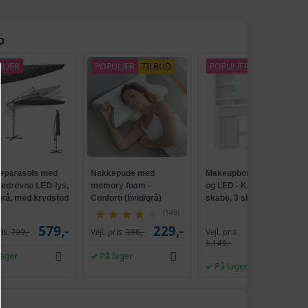
D
ULÆR
POPULÆR
TILBUD
POPULÆR
parasols med
Nakkepude med
Makeupbord med spejl
lledrevne LED-lys,
memory foam -
og LED - Kailyn, 2
 grå, med krydsfod
Conforti (hvid/grå)
skabe, 3 skuffer, 5
ank, UPF 50+
hylder, 9 dæmpbare
(149)
pærer, skydebeslag
579,-
229,-
Vejl. pris
ris
709,-
Vejl. pris
386,-
1.009,-
uden værktøj - cloud
1.149,-
hvid
lager
På lager
På lager