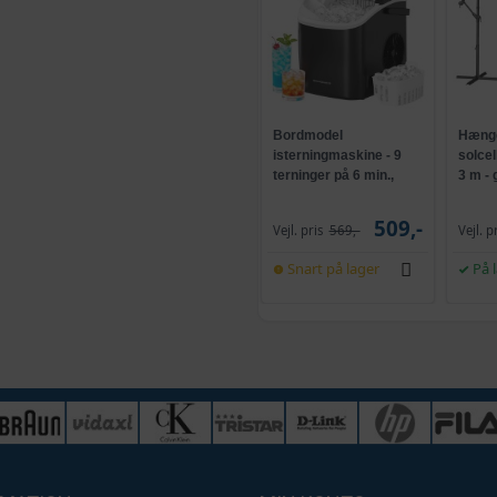
Bordmodel
Hænge
isterningmaskine - 9
solce
terninger på 6 min.,
3 m -
selvrensende, sort
og kr
509,-
Vejl. pris
569,-
Vejl. p
Snart på lager
På 