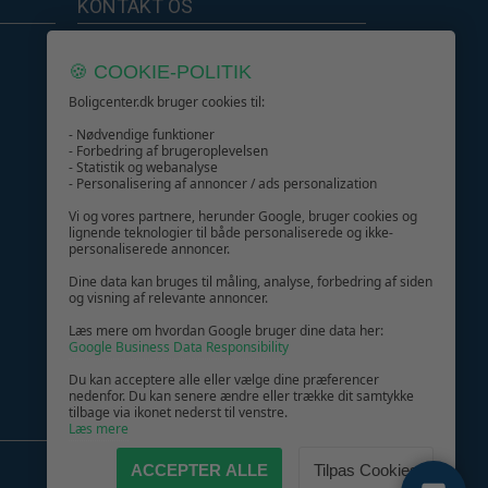
KONTAKT OS
Boligcenter.dk
🍪 COOKIE-POLITIK
Kundeservice
Boligcenter.dk bruger cookies til:
- Nødvendige funktioner
- Forbedring af brugeroplevelsen
- Statistik og webanalyse
- Personalisering af annoncer / ads personalization
GIV GLÆDE MED ET GAVEKORT!
Vi og vores partnere, herunder Google, bruger cookies og
lignende teknologier til både personaliserede og ikke-
personaliserede annoncer.
Dine data kan bruges til måling, analyse, forbedring af siden
og visning af relevante annoncer.
Læs mere om hvordan Google bruger dine data her:
Google Business Data Responsibility
Du kan acceptere alle eller vælge dine præferencer
nedenfor. Du kan senere ændre eller trække dit samtykke
tilbage via ikonet nederst til venstre.
Læs mere
ACCEPTER ALLE
Tilpas Cookies