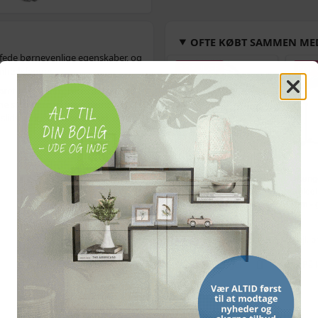
OFTE KØBT SAMMEN ME
 fede børnevenlige egenskaber, og
POPULÆR
POP
omhedsfanger.
earet som kontrolleres af barnets
dine små børn vil have nemt ved at
g slidstærk, som den ser ud, og
Bordmodel
Hænge
isterningmaskine - 9
solce
terninger på 6 min.,
3 m -
selvrensende, sort
og kr
509,-
Vejl. pris
569,-
Vejl. p
Snart på lager
På 