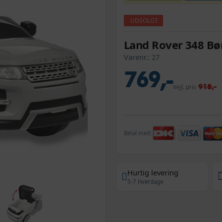
UDSOLGT
Land Rover 348 Bø
Varenr.:
27
769,-
918,-
Vejl. pris
Betal med:
Hurtig levering
5-7 Hverdage