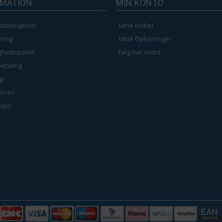
RMATION
MIN KONTO
sbetingelser
Mine ordrer
ring
Mine Oplysninger
ighedspolitik
Følg min ordre
betaling
g
brev
jobs