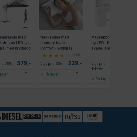
parasols med
Nakkepude med
Makeupbord med spejl
lledrevne LED-lys,
memory foam -
og LED - Kailyn, 2
 grå, med krydsfod
Conforti (hvid/grå)
skabe, 3 skuffer, 5
ank, UPF 50+
hylder, 9 dæmpbare
(149)
pærer, skydebeslag
579,-
229,-
Vejl. pris
ris
709,-
Vejl. pris
386,-
1.009,-
uden værktøj - cloud
1.149,-
hvid
lager
På lager
På lager