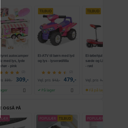
TILBUD
TILBUD
styret autocamper
El-ATV til børn med lyd
El-løbehjul til børn med
z med lys, lyde
og lys - lyserød/lilla
sæde og LED-lys 120 W
behør - pink
- rød
(2)
(2)
309,-
479,-
979,-
ris
339,-
Vejl. pris
512,-
Vejl. pris
1.499,-
lager
På lager
Få på lager
E OGSÅ PÅ
ULÆR
POPULÆR
TILBUD
POPULÆR