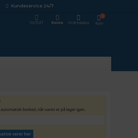
Kundeservice 24/7
0
OUTLET
Konto
Ordrestatus
Kurv
t
 automatisk besked, når varen er på lager igen.
native varer her