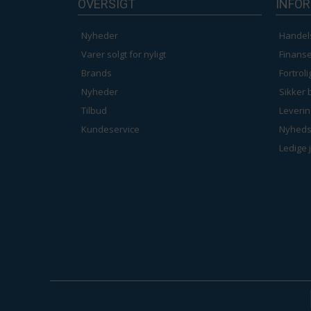
OVERSIGT
INFO
Nyheder
Handel
Varer solgt for nyligt
Finanse
Brands
Fortrol
Nyheder
Sikker 
Tilbud
Leverin
Kundeservice
Nyheds
Ledige 