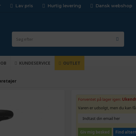
r
Lav pris
Hurtig levering
Dansk webshop
JOB
KUNDESERVICE
OUTLET
retøjer
Forventet på lager igen:
Ukend
Varen er udsolgt, men du kan få
Giv mig besked
Find alter