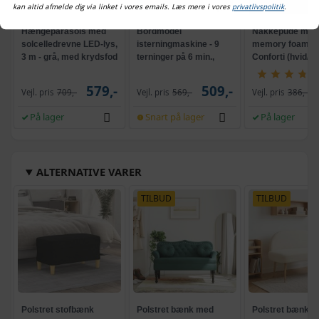
kan altid afmelde dig via linket i vores emails. Læs mere i vores
privatlivspolitik
.
Hængeparasols med
Bordmodel
Nakkepude med
solcelledrevne LED-lys,
isterningmaskine - 9
memory foam -
3 m - grå, med krydsfod
terninger på 6 min.,
Conforti (hvid/gr
og krank, UPF 50+
selvrensende, sort
579,-
509,-
Vejl. pris
709,-
Vejl. pris
569,-
Vejl. pris
386,-
På lager
Snart på lager
På lager
ALTERNATIVE VARER
TILBUD
TILBUD
Polstret stofbænk
Polstret bænk med
Polstret bænk m