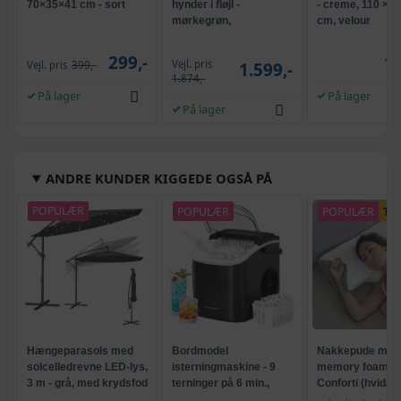
70×35×41 cm - sort
hynder i fløjl -
- creme, 110 × 6
mørkegrøn,
cm, velour
120,5x65x75 cm
299,-
1.
Vejl. pris
Vejl. pris
399,-
1.599,-
1.874,-
På lager
På lager
På lager
ANDRE KUNDER KIGGEDE OGSÅ PÅ
POPULÆR
POPULÆR
POPULÆR
TI
Hængeparasols med
Bordmodel
Nakkepude med
solcelledrevne LED-lys,
isterningmaskine - 9
memory foam -
3 m - grå, med krydsfod
terninger på 6 min.,
Conforti (hvid/gr
og krank, UPF 50+
selvrensende, sort