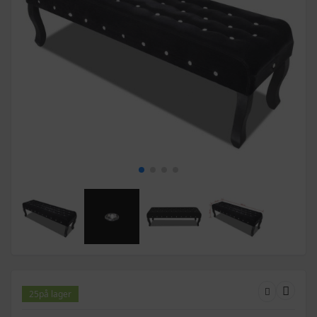
25
på lager