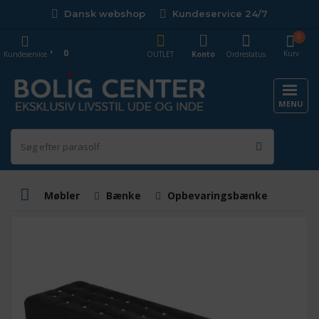
Dansk webshop
Kundeservice 24/7
0
0
Kurv
Kundeservice
OUTLET
Konto
Ordrestatus
MENU
Møbler
Bænke
Opbevaringsbænke