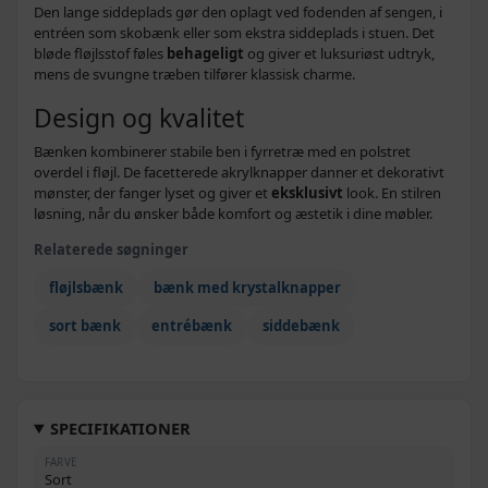
Den lange siddeplads gør den oplagt ved fodenden af sengen, i
entréen som skobænk eller som ekstra siddeplads i stuen. Det
bløde fløjlsstof føles
behageligt
og giver et luksuriøst udtryk,
mens de svungne træben tilfører klassisk charme.
Design og kvalitet
Bænken kombinerer stabile ben i fyrretræ med en polstret
overdel i fløjl. De facetterede akrylknapper danner et dekorativt
mønster, der fanger lyset og giver et
eksklusivt
look. En stilren
løsning, når du ønsker både komfort og æstetik i dine møbler.
Relaterede søgninger
fløjlsbænk
bænk med krystalknapper
sort bænk
entrébænk
siddebænk
SPECIFIKATIONER
FARVE
Sort