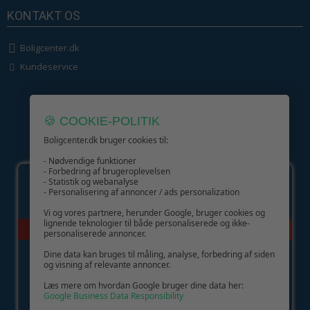
KONTAKT OS
Boligcenter.dk
Kundeservice
🍪 COOKIE-POLITIK
Boligcenter.dk bruger cookies til:
GIV GLÆDE MED ET GAVEKORT!
- Nødvendige funktioner
- Forbedring af brugeroplevelsen
- Statistik og webanalyse
- Personalisering af annoncer / ads personalization
Vi og vores partnere, herunder Google, bruger cookies og
lignende teknologier til både personaliserede og ikke-
personaliserede annoncer.
Dine data kan bruges til måling, analyse, forbedring af siden
og visning af relevante annoncer.
Læs mere om hvordan Google bruger dine data her:
Google Business Data Responsibility