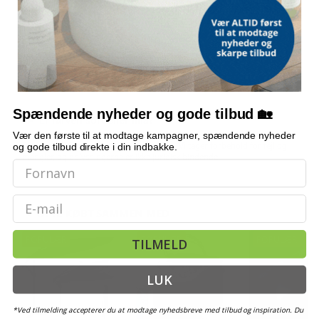
Hvilke materialer er bænken lavet af?
Hvad er målene?
Passer bænken i en entré?
Spændende nyheder og gode tilbud 🏡
Er farven sort eller lilla?
Vær den første til at modtage kampagner, spændende nyheder
og gode tilbud direkte i din indbakke.
Bemærk: FAQ er vejledende information. Vi tager forbehold for fejl og
mangler, og oplysningerne er ikke juridisk bindende.
Email
OFTE KØBT SAMMEN MED
POPULÆR
POPULÆR
POPULÆR
TI
TILMELD
LUK
*Ved tilmelding accepterer du at modtage nyhedsbreve med tilbud og inspiration. Du