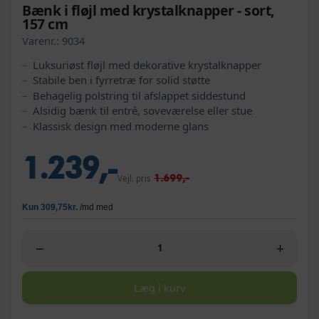
Bænk i fløjl med krystalknapper - sort,
157 cm
Varenr.:
9034
Luksuriøst fløjl med dekorative krystalknapper
Stabile ben i fyrretræ for solid støtte
Behagelig polstring til afslappet siddestund
Alsidig bænk til entré, soveværelse eller stue
Klassisk design med moderne glans
1.239,-
1.699,-
Vejl. pris
−
+
Læg i kurv