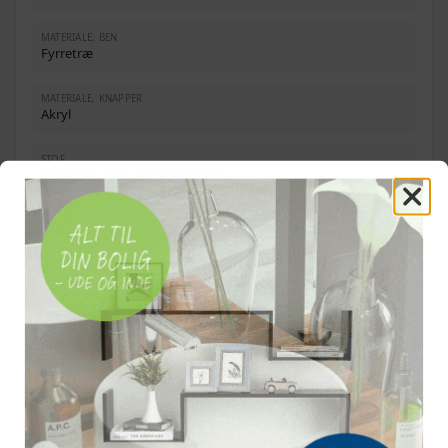
MATERIALE, BEN
Fyrretræ
MATERIALE, KNAPPER
Akryl
STOF
Polyamid 70 %, polyester 30 %
MÅL
157 × 45 × 48 cm (L × B × H)
BEN, MÅL
7 × 7 × 39 cm (L × B × H)
KNAPDIAMETER
2,5 cm
OFTE STILLEDE SPØRGSMÅL