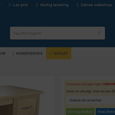
r
Lav pris
Hurtig levering
Dansk webshop
JOB
KUNDESERVICE
OUTLET
Forventet på lager igen:
Ukend
Varen er udsolgt, men du kan få
Giv mig besked
Find alter