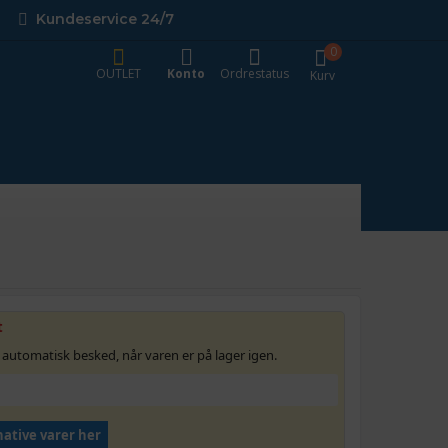
Kundeservice 24/7
0
OUTLET
Konto
Ordrestatus
Kurv
t
 automatisk besked, når varen er på lager igen.
native varer her