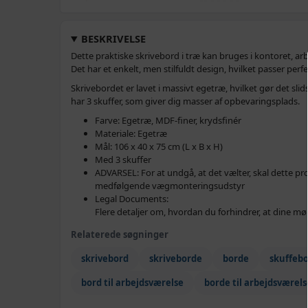
BESKRIVELSE
Dette praktiske skrivebord i træ kan bruges i kontoret, a
Det har et enkelt, men stilfuldt design, hvilket passer perfe
Skrivebordet er lavet i massivt egetræ, hvilket gør det slid
har 3 skuffer, som giver dig masser af opbevaringsplads.
Farve: Egetræ, MDF-finer, krydsfinér
Materiale: Egetræ
Mål: 106 x 40 x 75 cm (L x B x H)
Med 3 skuffer
ADVARSEL: For at undgå, at det vælter, skal dette 
medfølgende vægmonteringsudstyr
Legal Documents:
Flere detaljer om, hvordan du forhindrer, at dine mø
Relaterede søgninger
skrivebord
skriveborde
borde
skuffeb
bord til arbejdsværelse
borde til arbejdsværels