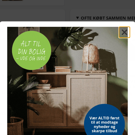
OFTE KØBT SAMMEN ME
rbejdsværelset, børneværelset mv.
POPULÆR
POP
kt til ethvert værelse.
stærkt, stabilt og holdbart. Det
produkt anvendes med det
Bordmodel
Vetoq
isterningmaskine - 9
ormeku
terninger på 6 min.,
- 2,5-
bler tipper, kan findes
her
selvrensende, sort
509,-
Vejl. pris
569,-
Snart på lager
På 
orde
e
træskrivebord
ALTERNATIVE VARER