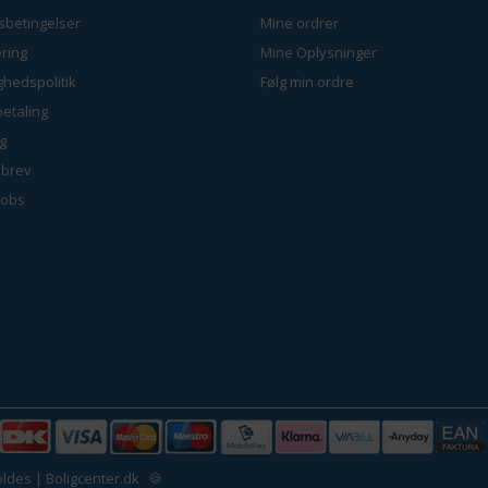
sbetingelser
Mine ordrer
ring
Mine Oplysninger
ighedspolitik
Følg min ordre
betaling
g
brev
jobs
ldes | Boligcenter.dk
🍪