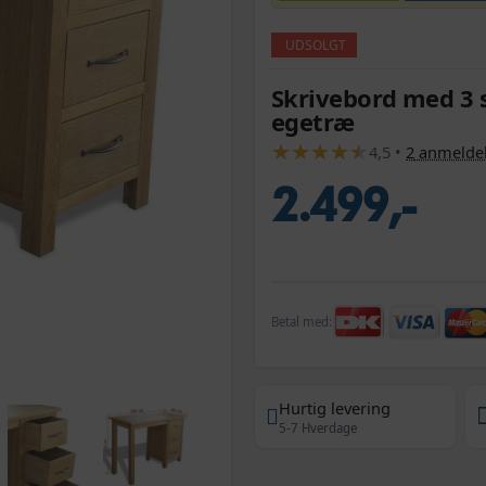
UDSOLGT
Skrivebord med 3 
egetræ
★
★
★
★
★
★
★
★
★
★
4,5
•
2
anmeldel
2.499,-
Betal med:
Hurtig levering
5-7 Hverdage