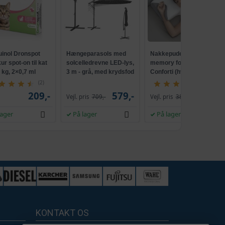
uinol Dronspot
Hængeparasols med
Nakkepude med
r spot-on til kat
solcelledrevne LED-lys,
memory foam -
5 kg, 2×0,7 ml
3 m - grå, med krydsfod
Conforti (hvid/grå)
og krank, UPF 50+
(2)
(149)
209,-
579,-
229,-
Vejl. pris
709,-
Vejl. pris
386,-
lager
På lager
På lager
KONTAKT OS