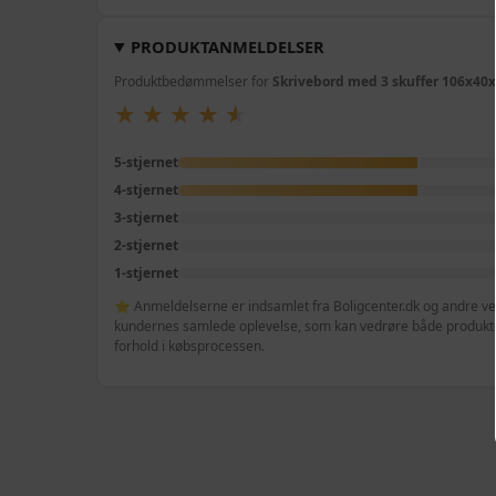
PRODUKTANMELDELSER
Produktbedømmelser for
Skrivebord med 3 skuffer 106x40
★
★
★
★
★
★
★
★
★
★
5-stjernet
4-stjernet
3-stjernet
2-stjernet
1-stjernet
⭐ Anmeldelserne er indsamlet fra Boligcenter.dk og andre veri
kundernes samlede oplevelse, som kan vedrøre både produktet
forhold i købsprocessen.