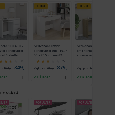
UD
TILBUD
TILBUD
bord 90 × 45 × 76
Skrivebord i hvidt
Skrivebord 90 × 45 × 76
vidt konstrueret
konstrueret træ - 101 ×
cm i konstrueret træ -
med 3 skuffer
50 × 76,5 cm med 2
sonoma-eg, med 3
skuffer
skuffer
(4)
(90)
849,-
879,-
749,-
ris
994,-
Vejl. pris
918,-
Vejl. pris
1.182,-
lager
På lager
På lager
E OGSÅ PÅ
ULÆR
POPULÆR
POPULÆR
TILBUD