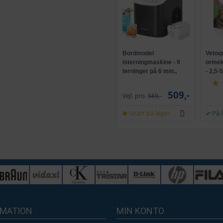
Bordmodel
Vetoq
isterningmaskine - 9
ormeku
terninger på 6 min.,
- 2,5-
selvrensende, sort
509,-
Vejl. pris
569,-
Snart på lager
På 
RMATION
MIN KONTO