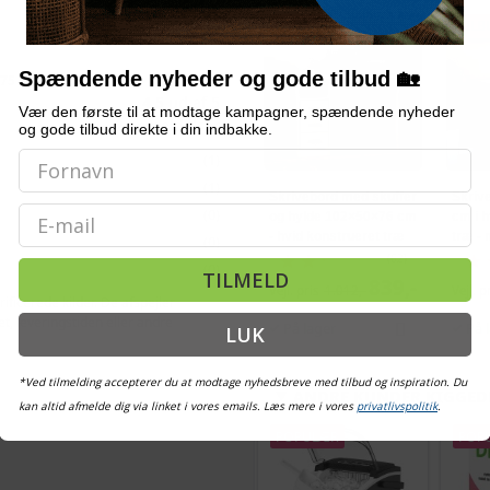
TILBUD
TILB
Spændende nyheder og gode tilbud 🏡
x75 cm massivt egetræ
4,5
ud af 5
Vær den første til at modtage kampagner, spændende nyheder
2 anmeldelser
og gode tilbud direkte i din indbakke.
(1)
(1)
Skrivebord med skuffer
Skrive
Email
(0)
og hylde 102×50×76 cm
cm i h
- hvid konstrueret træ
træ - 
(0)
(62)
(0)
TILMELD
839,-
Vejl. pris
1.012,-
Vejl. p
ficerede kilder. De afspejler
, leveringstiden eller andre
På lager
På 
LUK
*Ved tilmelding accepterer du at modtage nyhedsbreve med tilbud og inspiration. Du
ANDRE KUNDER KIGGED
kan altid afmelde dig via linket i vores emails. Læs mere i vores
privatlivspolitik
.
POPULÆR
POP