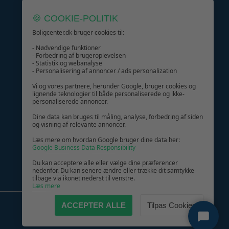
Boligcenter.dk
🍪 COOKIE-POLITIK
Kundeservice
Boligcenter.dk bruger cookies til:
- Nødvendige funktioner
- Forbedring af brugeroplevelsen
- Statistik og webanalyse
- Personalisering af annoncer / ads personalization
GIV GLÆDE MED ET GAVEKORT!
Vi og vores partnere, herunder Google, bruger cookies og
lignende teknologier til både personaliserede og ikke-
personaliserede annoncer.
Dine data kan bruges til måling, analyse, forbedring af siden
og visning af relevante annoncer.
Læs mere om hvordan Google bruger dine data her:
Google Business Data Responsibility
Du kan acceptere alle eller vælge dine præferencer
nedenfor. Du kan senere ændre eller trække dit samtykke
tilbage via ikonet nederst til venstre.
Læs mere
ACCEPTER ALLE
Tilpas Cookies