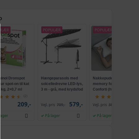
D
ULÆR
POPULÆR
POPULÆR
TILBUD
uinol Dronspot
Hængeparasols med
Nakkepude med
r spot-on til kat
solcelledrevne LED-lys,
memory foam -
5 kg, 2×0,7 ml
3 m - grå, med krydsfod
Conforti (hvid/grå)
og krank, UPF 50+
(2)
(149)
209,-
579,-
229,-
Vejl. pris
709,-
Vejl. pris
386,-
lager
På lager
På lager