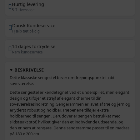
Hurtig levering
5-7 Hverdage
Dansk Kundeservice
Hjælp tæt på dig
14 dages fortrydelse
Nem kundeservice
BESKRIVELSE
Dette klassiske sengestel bliver omdrejningspunktet i dit
soveværelse.
Dette sengestel er kendetegnet ved et underspillet, men elegant
design og tilføjer et strejf af elegant charme til din
soveværelsesindretning. Sengerammen er lavet af træ og jern og
er yderst robust og holdbar. Træbenene tilføjer ekstra
holdbarhed til sengen. Derudover er sengen betrukket med
slidstærkt stof, hvilket giver den et indbydende udseende, og
den er nem at rengøre. Denne sengeramme passer til en madras
på 180 x 200 cm.