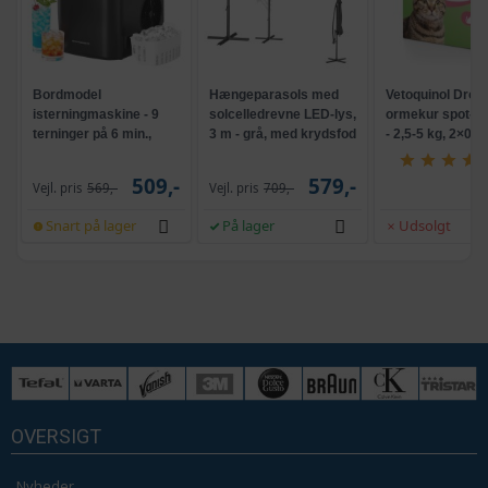
Bordmodel
Hængeparasols med
Vetoquinol Dron
isterningmaskine - 9
solcelledrevne LED-lys,
ormekur spot-on 
terninger på 6 min.,
3 m - grå, med krydsfod
- 2,5-5 kg, 2×0,7
selvrensende, sort
og krank, UPF 50+
509,-
579,-
Vejl. pris
569,-
Vejl. pris
709,-
Snart på lager
På lager
Udsolgt
OVERSIGT
Nyheder