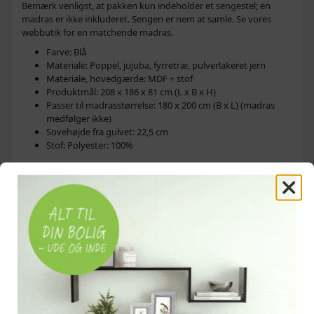
Bemærk venligst, at pakken kun indeholder et sengestel; en
madras er ikke inkluderet. Sengen er nem at samle. Se vores
webbutik for en matchende madras.
Farve: Blå
Materiale: Poppel, jujuba, fyrretræ, pulverlakeret jern
Materiale, hovedgærde: MDF + stof
Produktmål: 208 x 186 x 81 cm (L x B x H)
Passer til madrasstørrelse: 180 x 200 cm (B x L) (madras
medfølger ikke)
Sovehøjde fra gulvet: 22,5 cm
Stof: Polyester: 100%
Relaterede søgninger
enkeltseng
enkeltsenge
sengeramme
sengerammer
sengestel
soveværelsesmøbel
soveværelsesmøbler
OFTE KØBT SAMMEN MED