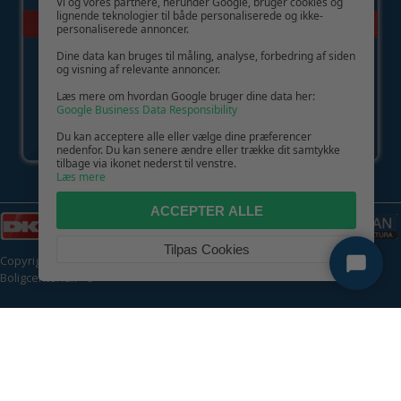
Vi og vores partnere, herunder Google, bruger cookies og
lignende teknologier til både personaliserede og ikke-
personaliserede annoncer.
Dine data kan bruges til måling, analyse, forbedring af siden
og visning af relevante annoncer.
Læs mere om hvordan Google bruger dine data her:
Google Business Data Responsibility
Du kan acceptere alle eller vælge dine præferencer
nedenfor. Du kan senere ændre eller trække dit samtykke
tilbage via ikonet nederst til venstre.
Læs mere
ACCEPTER ALLE
Tilpas Cookies
Copyright © 2026 | CVR: DK41222093 | Alle rettigheder forbeholdes |
Boligcenter.dk
🍪