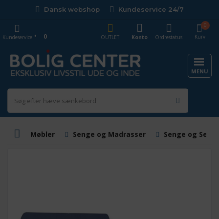
Dansk webshop
Kundeservice 24/7
0
0
Kurv
Kundeservice
OUTLET
Konto
Ordrestatus
MENU
Møbler
Senge og Madrasser
Senge og Sen