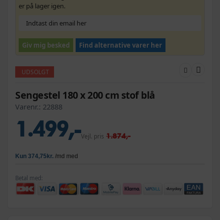
er på lager igen.
Giv mig besked
Find alternative varer her
UDSOLGT
Sengestel 180 x 200 cm stof blå
Varenr.:
22888
1.499,-
1.874,-
Vejl. pris
Betal med: