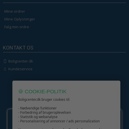
Mine ordrer
Mine Oplysninger
Følg min ordre
KONTAKT OS
Boligcenter.dk
Kundeservice
🍪 COOKIE-POLITIK
Boligcenter.dk bruger cookies til:
GIV GLÆDE MED ET GAVEKORT!
- Nødvendige funktioner
- Forbedring af brugeroplevelsen
- Statistik og webanalyse
- Personalisering af annoncer / ads personalization