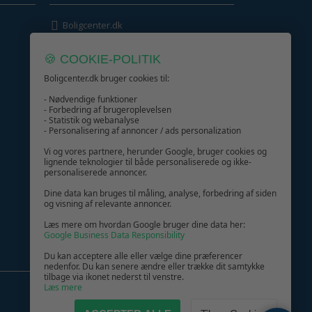
Boligcenter.dk
Kundeservice
🍪 COOKIE-POLITIK
Boligcenter.dk bruger cookies til:
- Nødvendige funktioner
- Forbedring af brugeroplevelsen
- Statistik og webanalyse
GIV GLÆDE MED ET GAVEKORT!
- Personalisering af annoncer / ads personalization
Vi og vores partnere, herunder Google, bruger cookies og
lignende teknologier til både personaliserede og ikke-
personaliserede annoncer.
Dine data kan bruges til måling, analyse, forbedring af siden
og visning af relevante annoncer.
Læs mere om hvordan Google bruger dine data her:
Google Business Data Responsibility
Du kan acceptere alle eller vælge dine præferencer
nedenfor. Du kan senere ændre eller trække dit samtykke
tilbage via ikonet nederst til venstre.
Læs mere