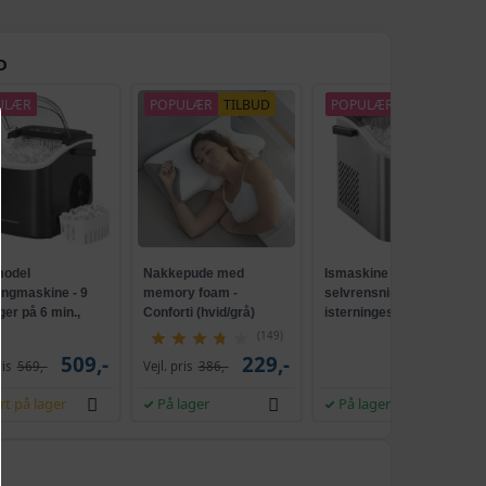
D
ULÆR
POPULÆR
TILBUD
POPULÆR
NY
odel
Nakkepude med
Ismaskine med
ingmaskine - 9
memory foam -
selvrensning, 2
ger på 6 min.,
Conforti (hvid/grå)
isterningestørrelser, 12
ensende, sort
kg/24 t - sølvgrå
(149)
509,-
229,-
539,-
ris
569,-
Vejl. pris
386,-
rt på lager
På lager
På lager