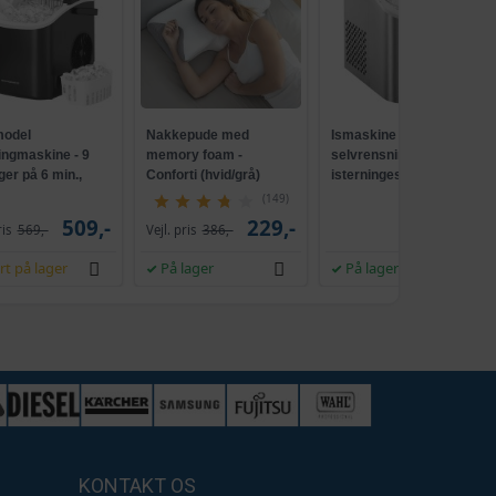
odel
Nakkepude med
Ismaskine med
ingmaskine - 9
memory foam -
selvrensning, 2
ger på 6 min.,
Conforti (hvid/grå)
isterningestørrelser, 12
ensende, sort
kg/24 t - sølvgrå
(149)
509,-
229,-
539,-
ris
569,-
Vejl. pris
386,-
rt på lager
På lager
På lager
KONTAKT OS