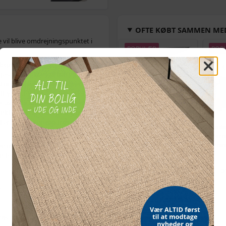
OFTE KØBT SAMMEN ME
 vil blive omdrejningspunktet i
POPULÆR
POP
egant design, og det tilføjer et
stellet er lavet af træ og stål og
stra holdbarhed. Derudover er
dbydende look, og den er let at
 samt de forskellige blinkende
nktionelle fjernbetjening med 24
l er egnet til en madras på 180 x
Hængeparasols med
Bordm
solcelledrevne LED-lys,
istern
n madras er ikke inkluderet.
3 m - grå, med krydsfod
ternin
ende madras.
og krank, UPF 50+
selvr
579,-
Vejl. pris
709,-
Vejl. p
På lager
Sna
n
dras medfølger ikke)
ALTERNATIVE VARER