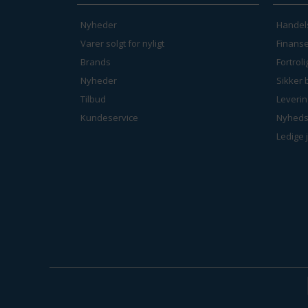
Nyheder
Handel
Varer solgt for nyligt
Finanse
Brands
Fortrol
Nyheder
Sikker 
Tilbud
Leverin
Kundeservice
Nyheds
Ledige 