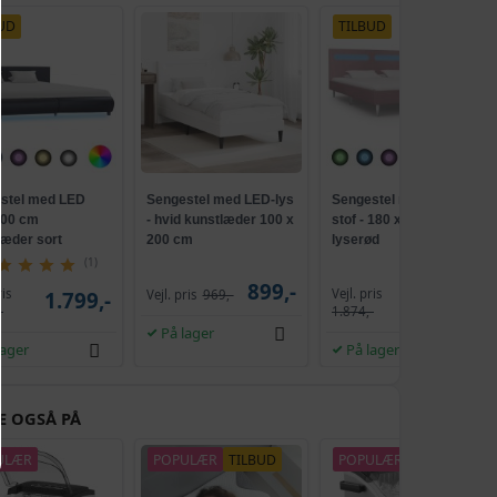
UD
TILBUD
stel med LED
Sengestel med LED-lys
Sengestel med LED i
00 cm
- hvid kunstlæder 100 x
stof - 180 x 200 cm,
læder sort
200 cm
lyserød
(1)
899,-
ris
Vejl. pris
1.799,-
Vejl. pris
969,-
1.129,-
-
1.874,-
På lager
lager
På lager
E OGSÅ PÅ
ULÆR
POPULÆR
TILBUD
POPULÆR
NY