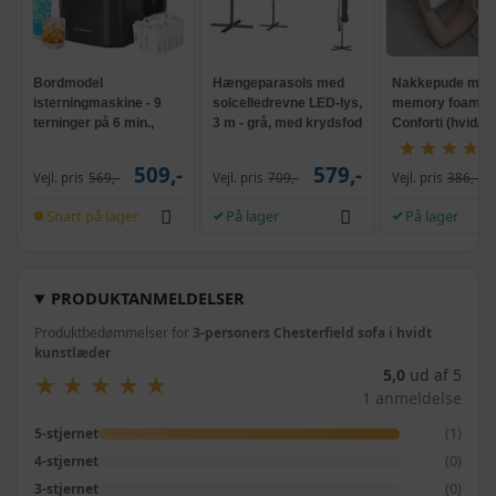
Bordmodel
Hængeparasols med
Nakkepude med
isterningmaskine - 9
solcelledrevne LED-lys,
memory foam -
terninger på 6 min.,
3 m - grå, med krydsfod
Conforti (hvid/gr
selvrensende, sort
og krank, UPF 50+
509,-
579,-
Vejl. pris
569,-
Vejl. pris
709,-
Vejl. pris
386,-
Snart på lager
På lager
På lager
PRODUKTANMELDELSER
Produktbedømmelser for
3-personers Chesterfield sofa i hvidt
kunstlæder
5,0
ud af 5
★
★
★
★
★
★
★
★
★
★
1 anmeldelse
(1)
5-stjernet
(0)
4-stjernet
(0)
3-stjernet