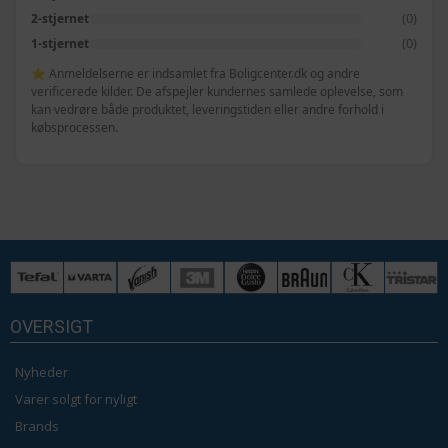
(0)
2-stjernet
(0)
1-stjernet
⭐ Anmeldelserne er indsamlet fra Boligcenter.dk og andre
verificerede kilder. De afspejler kundernes samlede oplevelse, som
kan vedrøre både produktet, leveringstiden eller andre forhold i
købsprocessen.
OVERSIGT
Nyheder
Varer solgt for nyligt
Brands