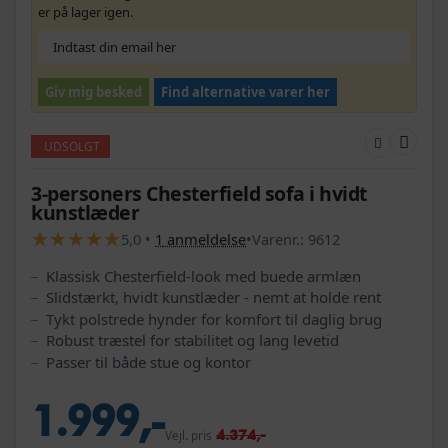
er på lager igen.
Giv mig besked
Find alternative varer her
UDSOLGT
3-personers Chesterfield sofa i hvidt
kunstlæder
★
★
★
★
★
★
★
★
★
★
5,0
•
1
anmeldelse
•
Varenr.:
9612
Klassisk Chesterfield-look med buede armlæn
Slidstærkt, hvidt kunstlæder - nemt at holde rent
Tykt polstrede hynder for komfort til daglig brug
Robust træstel for stabilitet og lang levetid
Passer til både stue og kontor
1.999,-
4.374,-
Vejl. pris