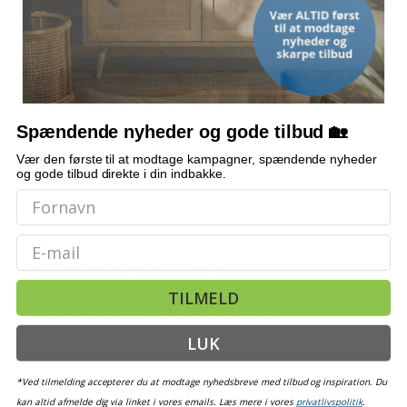
MAKS. BÆREEVNE
110 kg
OFTE STILLEDE SPØRGSMÅL
Spændende nyheder og gode tilbud 🏡
Hvor mange kan der sidde på sofaen?
Vær den første til at modtage kampagner, spændende nyheder
og gode tilbud direkte i din indbakke.
Er materialet nemt at rengøre?
Hvad er sofaens samlede mål?
Email
Hvor høj er sædet fra gulvet?
TILMELD
Bemærk: FAQ er vejledende information. Vi tager forbehold for fejl og
mangler, og oplysningerne er ikke juridisk bindende.
LUK
*Ved tilmelding accepterer du at modtage nyhedsbreve med tilbud og inspiration. Du
OFTE KØBT SAMMEN MED
kan altid afmelde dig via linket i vores emails. Læs mere i vores
privatlivspolitik
.