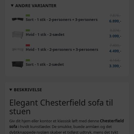
ANDRE VARIANTER
7.876,-
Sort - 1 stk - 2-personers + 3-personers
6.899,-
3.374,-
Hvid - 1 stk - 2-sædet
3.099,-
7.499,-
Hvid - 1 stk - 2-personers + 3-personers
4.499,-
4.164,-
Sort - 1 stk - 2-sædet
3.399,-
BESKRIVELSE
Elegant Chesterfield sofa til
stuen
Giv dit hjem eller kontor et klassisk løft med denne
Chesterfield
sofa
i hvidt kunstlæder. De smukke, buede armlæn og det
dybtknappede ryglæn skaber et tidløst udtryk, mens det tykt