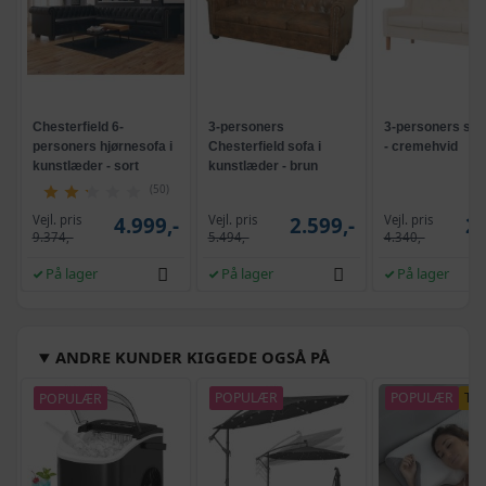
Chesterfield 6-
3-personers
3-personers sofa
personers hjørnesofa i
Chesterfield sofa i
- cremehvid
kunstlæder - sort
kunstlæder - brun
(50)
Vejl. pris
Vejl. pris
Vejl. pris
4.999,-
2.599,-
2.
9.374,-
5.494,-
4.340,-
På lager
På lager
På lager
ANDRE KUNDER KIGGEDE OGSÅ PÅ
POPULÆR
POPULÆR
POPULÆR
TI