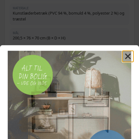
MATERIALE
Kunstlæderbetræk (PVC 94 %, bomuld 4 %, polyester 2 %) og
træstel
MÅL
200,5 × 76 × 70 cm (B × D × H)
SÆDEBREDDE
166,5 cm
SÆDEDYBDE
55,5 cm
RYGLÆNSHØJDE
41 cm
SÆDEHØJDE FRA GULV
43 cm
TYKKELSE PÅ SÆDEHYNDE
10 cm