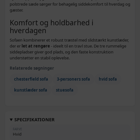
polstrede sæde sørger for behagelig siddekomfort til hverdag og
gæster.
Komfort og holdbarhed i
hverdagen
Sofaen kombinerer et robust træstel med slidstærkt kunstlæder,
der er
let at rengøre
- ideelt til en travl stue. De tre rummelige
siddepladser giver god plads, og den faste konstruktion
understøtter en stabil oplevelse.
Relaterede søgninger
chesterfield sofa
3-personers sofa
hvid sofa
kunstlæder sofa
stuesofa
SPECIFIKATIONER
FARVE
Hvid