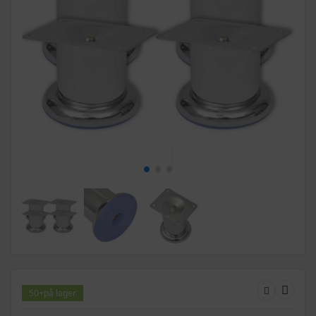
50+
på lager