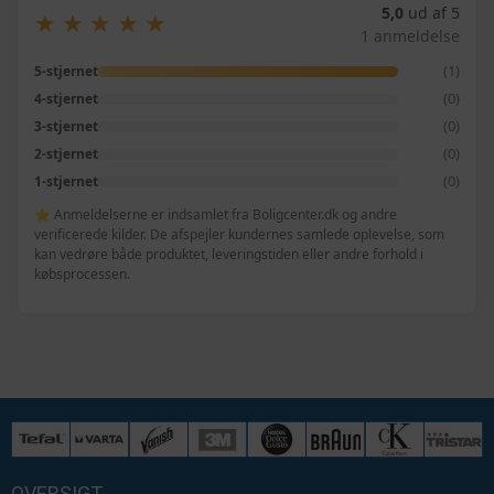
5,0
ud af 5
★
★
★
★
★
★
★
★
★
★
1 anmeldelse
(1)
5-stjernet
(0)
4-stjernet
(0)
3-stjernet
(0)
2-stjernet
(0)
1-stjernet
⭐ Anmeldelserne er indsamlet fra Boligcenter.dk og andre
verificerede kilder. De afspejler kundernes samlede oplevelse, som
kan vedrøre både produktet, leveringstiden eller andre forhold i
købsprocessen.
OVERSIGT