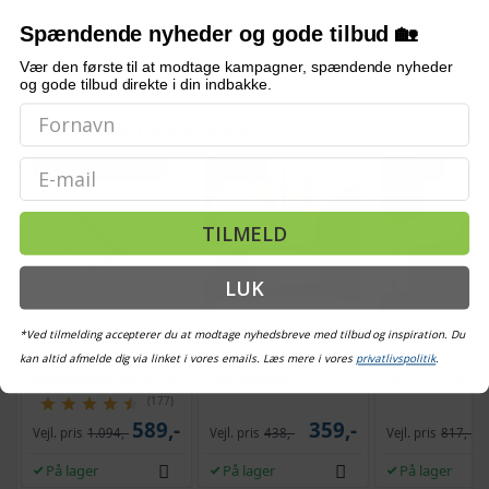
Bemærk: FAQ er vejledende information. Vi tager forbehold for fejl og
Spændende nyheder og gode tilbud 🏡
mangler, og oplysningerne er ikke juridisk bindende.
Vær den første til at modtage kampagner, spændende nyheder
og gode tilbud direkte i din indbakke.
OFTE KØBT SAMMEN MED
Email
POPULÆR
TILBUD
TILBUD
TILBUD
TILMELD
LUK
*Ved tilmelding accepterer du at modtage nyhedsbreve med tilbud og inspiration. Du
Topmadras 140 x 200
Vinylskab 74,5×38×48
Skobænk med
kan altid afmelde dig via linket i vores emails. Læs mere i vores
privatlivspolitik
.
cm - koldskum med
cm - konstrueret træ,
opbevaring
æggebakkeprofil, 6 cm
hvid højglans
102×30,5×45 cm 
egetræsfarve
(177)
589,-
359,-
Vejl. pris
1.094,-
Vejl. pris
438,-
Vejl. pris
817,-
På lager
På lager
På lager