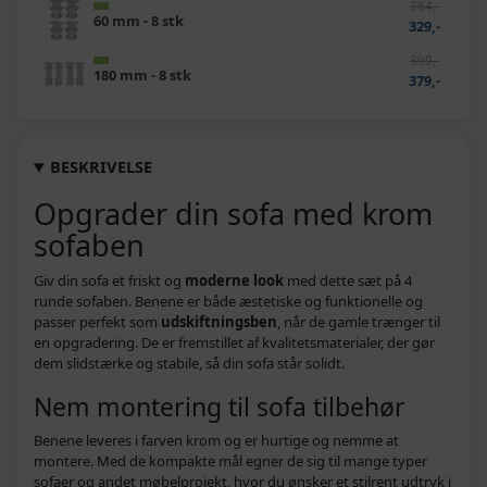
384,-
60 mm - 8 stk
329,-
399,-
180 mm - 8 stk
379,-
BESKRIVELSE
Opgrader din sofa med krom
sofaben
Giv din sofa et friskt og
moderne look
med dette sæt på 4
runde sofaben. Benene er både æstetiske og funktionelle og
passer perfekt som
udskiftningsben
, når de gamle trænger til
en opgradering. De er fremstillet af kvalitetsmaterialer, der gør
dem slidstærke og stabile, så din sofa står solidt.
Nem montering til sofa tilbehør
Benene leveres i farven krom og er hurtige og nemme at
montere. Med de kompakte mål egner de sig til mange typer
sofaer og andet møbelprojekt, hvor du ønsker et stilrent udtryk i