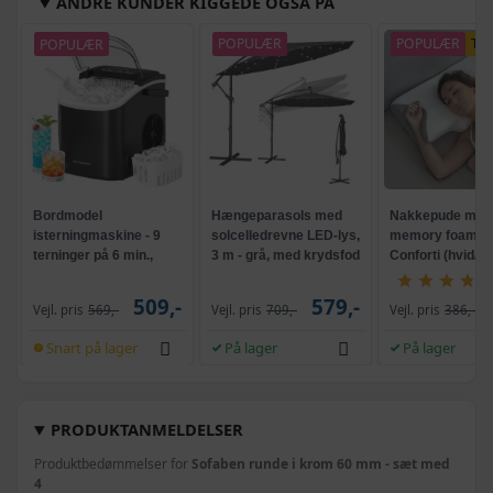
ANDRE KUNDER KIGGEDE OGSÅ PÅ
POPULÆR
POPULÆR
POPULÆR
TI
Bordmodel
Hængeparasols med
Nakkepude med
isterningmaskine - 9
solcelledrevne LED-lys,
memory foam -
terninger på 6 min.,
3 m - grå, med krydsfod
Conforti (hvid/gr
selvrensende, sort
og krank, UPF 50+
509,-
579,-
Vejl. pris
569,-
Vejl. pris
709,-
Vejl. pris
386,-
Snart på lager
På lager
På lager
PRODUKTANMELDELSER
Produktbedømmelser for
Sofaben runde i krom 60 mm - sæt med
4