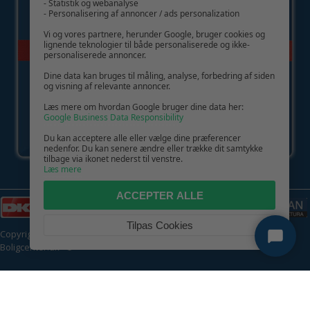
- Statistik og webanalyse
- Personalisering af annoncer / ads personalization
Vi og vores partnere, herunder Google, bruger cookies og
lignende teknologier til både personaliserede og ikke-
personaliserede annoncer.
Dine data kan bruges til måling, analyse, forbedring af siden
og visning af relevante annoncer.
Læs mere om hvordan Google bruger dine data her:
Google Business Data Responsibility
Du kan acceptere alle eller vælge dine præferencer
nedenfor. Du kan senere ændre eller trække dit samtykke
tilbage via ikonet nederst til venstre.
Læs mere
ACCEPTER ALLE
Tilpas Cookies
Copyright © 2026 | CVR: DK41222093 | Alle rettigheder forbeholdes |
Boligcenter.dk
🍪