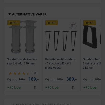
ALTERNATIVE VARER
TILBUD
TILBUD
TILBUD
Sofaben runde i krom -
Hårnåleben til sofabord
Sofabordben V-f
sæt á 4 stk., 180 mm
- 4 stk., sort 42 cm i
2 stk. sort stål 4
massivt stål
31,3 cm
(128)
189,-
389,-
Vejl. pris
199,-
Vejl. pris
437,-
Vejl. pris
487,-
På lager
På lager
På lager