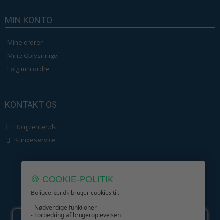
MIN KONTO
Mine ordrer
Mine Oplysninger
Følg min ordre
KONTAKT OS
Boligcenter.dk
Kundeservice
🍪 COOKIE-POLITIK
Boligcenter.dk bruger cookies til:
GIV GLÆDE MED ET GAVEKORT!
- Nødvendige funktioner
- Forbedring af brugeroplevelsen