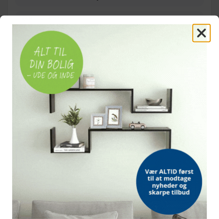
DIAMETER PÅ FOD
70 mm
EGENSKABER
Slidstærke og stabile
MONTERING
Nemt og hurtigt
OFTE STILLEDE SPØRGSMÅL
Hvor høje er sofabenene?
Hvilket materiale er benene lavet af?
Hvor mange ben følger med?
Er de nemme at montere?