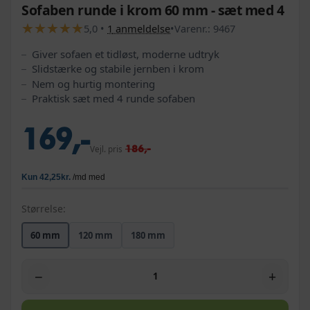
Sofaben runde i krom 60 mm - sæt med 4
★
★
★
★
★
★
★
★
★
★
5,0
•
1
anmeldelse
•
Varenr.:
9467
Giver sofaen et tidløst, moderne udtryk
Slidstærke og stabile jernben i krom
Nem og hurtig montering
Praktisk sæt med 4 runde sofaben
169,-
186,-
Vejl. pris
Størrelse:
60 mm
120 mm
180 mm
−
+