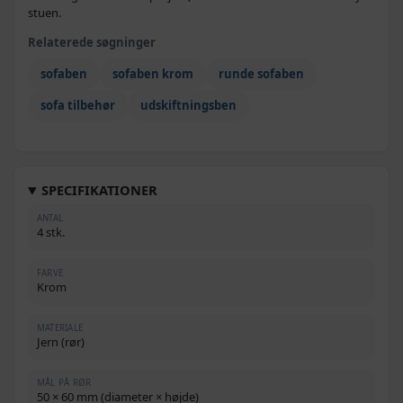
stuen.
Relaterede søgninger
sofaben
sofaben krom
runde sofaben
sofa tilbehør
udskiftningsben
SPECIFIKATIONER
ANTAL
4 stk.
FARVE
Krom
MATERIALE
Jern (rør)
MÅL PÅ RØR
50 × 60 mm (diameter × højde)