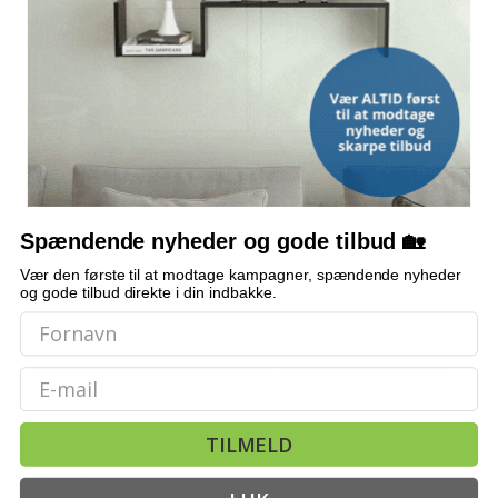
MONTERING
Påkrævet
OFTE STILLEDE SPØRGSMÅL
Kan stolen justeres i højden?
Hvad er den maksimale belastning?
Spændende nyheder og gode tilbud 🏡
Vær den første til at modtage kampagner, spændende nyheder
Hvilke materialer er brugt?
og gode tilbud direkte i din indbakke.
Kræver produktet montering?
Bemærk: FAQ er vejledende information. Vi tager forbehold for fejl og
Email
mangler, og oplysningerne er ikke juridisk bindende.
TILMELD
OFTE KØBT SAMMEN MED