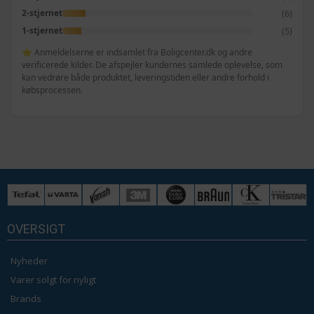
(6)
2-stjernet
(5)
1-stjernet
⭐ Anmeldelserne er indsamlet fra Boligcenter.dk og andre
verificerede kilder. De afspejler kundernes samlede oplevelse, som
kan vedrøre både produktet, leveringstiden eller andre forhold i
købsprocessen.
OVERSIGT
Nyheder
Varer solgt for nyligt
Brands