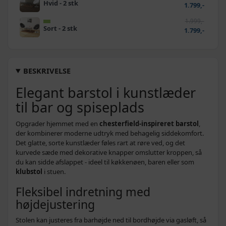
Hvid - 2 stk
1.799,-
1.999,-
Sort - 2 stk
1.799,-
BESKRIVELSE
Elegant barstol i kunstlæder
til bar og spiseplads
Opgrader hjemmet med en
chesterfield-inspireret barstol
,
der kombinerer moderne udtryk med behagelig siddekomfort.
Det glatte, sorte kunstlæder føles rart at røre ved, og det
kurvede sæde med dekorative knapper omslutter kroppen, så
du kan sidde afslappet - ideel til køkkenøen, baren eller som
klubstol
i stuen.
Fleksibel indretning med
højdejustering
Stolen kan justeres fra barhøjde ned til bordhøjde via gasløft, så