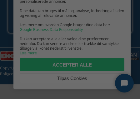
personaliserede annoncer.
Dine data kan bruges til måling, analyse, forbedring af siden
og visning af relevante annoncer.
Læs mere om hvordan Google bruger dine data her:
Google Business Data Responsibility
Du kan acceptere alle eller vælge dine præferencer
nedenfor. Du kan senere ændre eller trække dit samtykke
tilbage via ikonet nederst til venstre.
Læs mere
ACCEPTER ALLE
Copyright © 2026 | CVR: DK41222093 | Alle rettigheder forbeholdes |
Boligcenter.dk
🍪
Tilpas Cookies