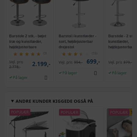
Barstole 2 stk. - bøjet
Barstol i kunstlæder -
Barstole - 2 stk. 
træ og kunstlæder,
sort, højdejusterbar
kunstlæder,
højdejusterbare
drejestol
højdejusterbare
drejelige
(3)
(15)
699,-
Vejl. pris
2.199,-
Vejl. pris
994,-
Vejl. pris
879,-
2.778,-
På lager
På lager
På lager
ANDRE KUNDER KIGGEDE OGSÅ PÅ
POPULÆR
POPULÆR
POPULÆR
TI