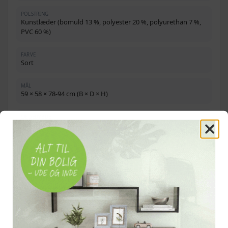
POLSTRING
Kunstlæder (bomuld 13 %, polyester 20 %, polyurethan 7 %,
PVC 60 %)
FARVE
Sort
MÅL
59 × 58 × 78-94 cm (B × D × H)
SÆDEDYBDE
36 cm
DIAMETER, BASE
45 cm
HØJDEJUSTERING
16 cm (gasløft)
MAKS. BELASTNING
110 kg pr. sæde