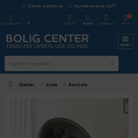
Dansk webshop
Kundeservice 24/7
0
0
Kurv
Kundeservice
OUTLET
Konto
Ordrestatus
MENU
Møbler
Stole
Barstole