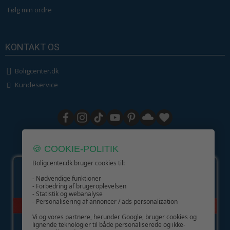
Følg min ordre
KONTAKT OS
Boligcenter.dk
Kundeservice
GIV GLÆDE MED ET GAVEKORT!
🍪 COOKIE-POLITIK
Boligcenter.dk bruger cookies til:
- Nødvendige funktioner
- Forbedring af brugeroplevelsen
- Statistik og webanalyse
- Personalisering af annoncer / ads personalization
Vi og vores partnere, herunder Google, bruger cookies og
lignende teknologier til både personaliserede og ikke-