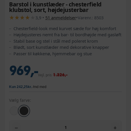
Barstol i kunstlæder - chesterfield
klubstol, sort, højdejusterbar
★
★
★
★
★
★
★
★
★
★
3,9
•
51
anmeldelser
•
Varenr.:
8503
Chesterfield-look med kurvet sæde for høj komfort
Højdejusteres nemt fra bar- til bordhøjde med gasløft
Stabil base og stel i stål med poleret krom
Blødt, sort kunstlæder med dekorative knapper
Passer til køkkenø, hjemmebar og stue
969,-
1.326,-
Vejl. pris
Vælg farve:
−
+