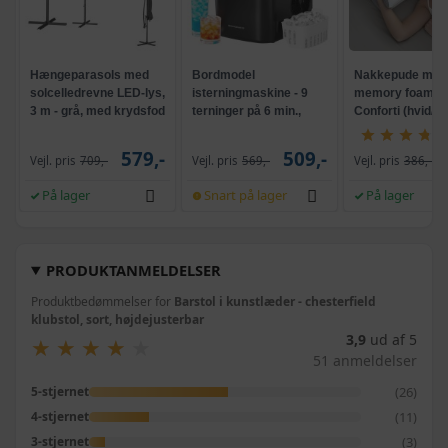
Hængeparasols med
Bordmodel
Nakkepude med
solcelledrevne LED-lys,
isterningmaskine - 9
memory foam -
3 m - grå, med krydsfod
terninger på 6 min.,
Conforti (hvid/gr
og krank, UPF 50+
selvrensende, sort
579,-
509,-
Vejl. pris
709,-
Vejl. pris
569,-
Vejl. pris
386,-
På lager
Snart på lager
På lager
PRODUKTANMELDELSER
Produktbedømmelser for
Barstol i kunstlæder - chesterfield
klubstol, sort, højdejusterbar
3,9
ud af 5
★
★
★
★
★
★
★
★
★
★
51 anmeldelser
(26)
5-stjernet
(11)
4-stjernet
(3)
3-stjernet