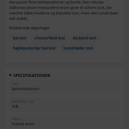
den passer flere siddepositioner og borde. Den robuste
stålkonstruktion med poleret krom giver et stilrent look, der
matcher både moderne og klassiske rum, mens den runde base
står stabilt.
Relaterede søgninger
barstol
chesterfield stol
klubstol sort
højdejusterbar barstol
kunstlæder stol
SPECIFIKATIONER
TYPE
Barstol/klubstol
MATERIALE, STEL
Stål
FINISH
Poleret krom