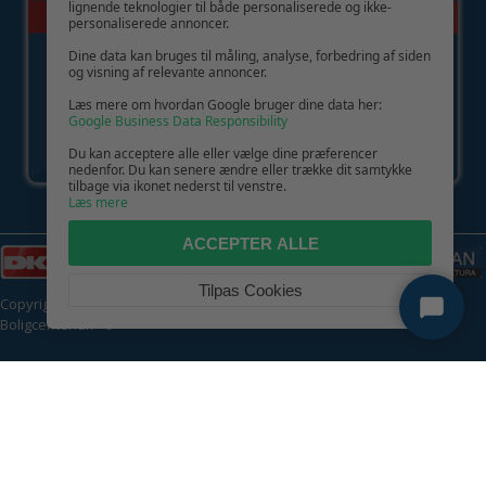
lignende teknologier til både personaliserede og ikke-
personaliserede annoncer.
Dine data kan bruges til måling, analyse, forbedring af siden
og visning af relevante annoncer.
Læs mere om hvordan Google bruger dine data her:
Google Business Data Responsibility
Du kan acceptere alle eller vælge dine præferencer
nedenfor. Du kan senere ændre eller trække dit samtykke
tilbage via ikonet nederst til venstre.
Læs mere
ACCEPTER ALLE
Tilpas Cookies
Copyright © 2026 | CVR: DK41222093 | Alle rettigheder forbeholdes |
Boligcenter.dk
🍪