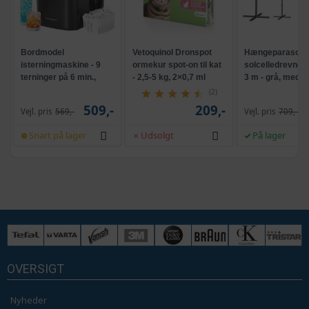
Bordmodel
Vetoquinol Dronspot
Hængeparasols
isterningmaskine - 9
ormekur spot-on til kat
solcelledrevne L
terninger på 6 min.,
- 2,5-5 kg, 2×0,7 ml
3 m - grå, med k
selvrensende, sort
og krank, UPF 5
(2)
509,-
209,-
Vejl. pris
569,-
Vejl. pris
709,-
Snart på lager
Udsolgt
På lager
OVERSIGT
Nyheder