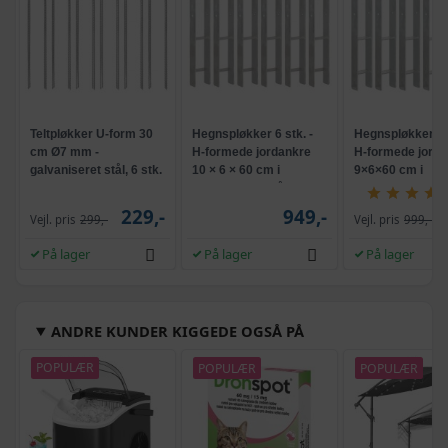
Teltpløkker U-form 30
Hegnspløkker 6 stk. -
Hegnspløkker 6 s
cm Ø7 mm -
H-formede jordankre
H-formede jorda
galvaniseret stål, 6 stk.
10 × 6 × 60 cm i
9×6×60 cm i
galvaniseret stål,
galvaniseret stål
sølvfarvet
sølvfarvet
229,-
949,-
Vejl. pris
299,-
Vejl. pris
999,-
På lager
På lager
På lager
ANDRE KUNDER KIGGEDE OGSÅ PÅ
POPULÆR
POPULÆR
POPULÆR