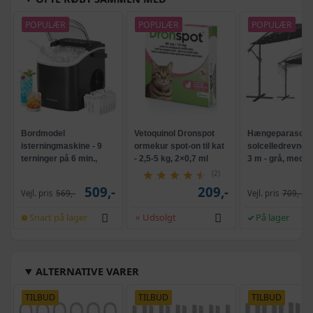
POPULÆR
POPULÆR
POPULÆR
Bordmodel
Vetoquinol Dronspot
Hængeparasols
isterningmaskine - 9
ormekur spot-on til kat
solcelledrevne L
terninger på 6 min.,
- 2,5-5 kg, 2×0,7 ml
3 m - grå, med k
selvrensende, sort
og krank, UPF 5
(2)
509,-
209,-
Vejl. pris
569,-
Vejl. pris
709,-
Snart på lager
Udsolgt
På lager
ALTERNATIVE VARER
TILBUD
TILBUD
TILBUD