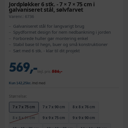
Jordpløkker 6 stk. - 7 × 7 × 75 cm i
galvaniseret stål, sølvfarvet
Varenr.:
6736
Galvaniseret stål for langvarigt brug
Spydformet design for nem nedbankning i jorden
Forborede huller gør montering enkel
Stabil base til hegn, buer og små konstruktioner
Sæt med 6 stk. - klar til dit projekt
569,-
586,-
Vejl. pris
Størrelse:
7 x 7 x 75 cm
7 x 7 x 90 cm
8 x 8 x 76 cm
8 x 8 x 91 cm
9 x 9 x 75 cm
9 x 9 x 90 cm