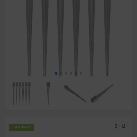
39
på lager