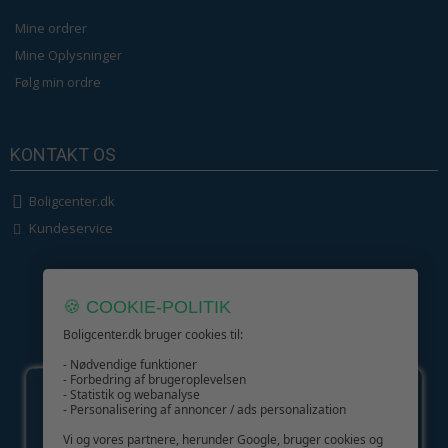
Mine ordrer
Mine Oplysninger
Følg min ordre
KONTAKT OS
Boligcenter.dk
Kundeservice
🍪 COOKIE-POLITIK
Boligcenter.dk bruger cookies til:
GIV GLÆDE MED ET GAVEKORT!
- Nødvendige funktioner
- Forbedring af brugeroplevelsen
- Statistik og webanalyse
- Personalisering af annoncer / ads personalization
Vi og vores partnere, herunder Google, bruger cookies og