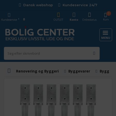
Dansk webshop
Kundeservice 24/7
0
0
Kurv
Kundeservice
OUTLET
Konto
Ordrestatus
MENU
Renovering og Byggeri
Byggevarer
Byggema