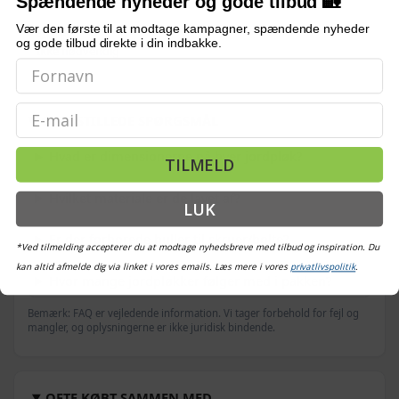
Spændende nyheder og gode tilbud 🏡
Vær den første til at modtage kampagner, spændende nyheder
SAMLING
og gode tilbud direkte i din indbakke.
Ikke nødvendig
Email
OFTE STILLEDE SPØRGSMÅL
Hvad er dimensionerne på hver jordpløk?
TILMELD
Hvilket materiale er de lavet af?
LUK
Er der forborede huller til skruer/bolte?
*Ved tilmelding accepterer du at modtage nyhedsbreve med tilbud og inspiration. Du
kan altid afmelde dig via linket i vores emails. Læs mere i vores
privatlivspolitik
.
Hvor mange jordpløkker følger med i pakken?
Bemærk: FAQ er vejledende information. Vi tager forbehold for fejl og
mangler, og oplysningerne er ikke juridisk bindende.
OFTE KØBT SAMMEN MED