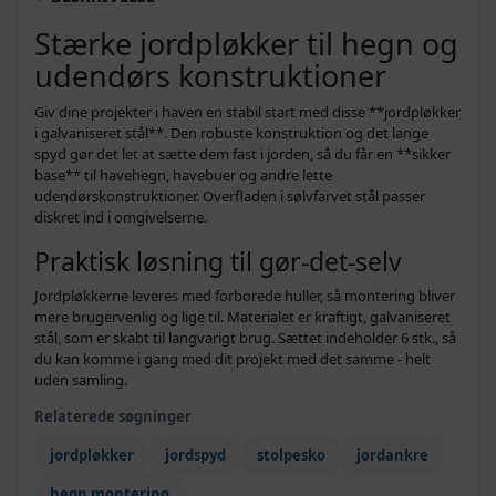
1.424,-
Stærke jordpløkker til hegn og
9 x 9 x 90 cm - 12 stk
1.169,-
udendørs konstruktioner
1.599,-
10 x 10 x 76 cm - 12 stk
1.399,-
Giv dine projekter i haven en stabil start med disse **jordpløkker
379,-
i galvaniseret stål**. Den robuste konstruktion og det lange
10 x 10 x 76 cm - 2 stk
359,-
spyd gør det let at sætte dem fast i jorden, så du får en **sikker
base** til havehegn, havebuer og andre lette
udendørskonstruktioner. Overfladen i sølvfarvet stål passer
diskret ind i omgivelserne.
Praktisk løsning til gør‑det‑selv
Jordpløkkerne leveres med forborede huller, så montering bliver
mere brugervenlig og lige til. Materialet er kraftigt, galvaniseret
stål, som er skabt til langvarigt brug. Sættet indeholder 6 stk., så
du kan komme i gang med dit projekt med det samme - helt
uden samling.
Relaterede søgninger
jordpløkker
jordspyd
stolpesko
jordankre
hegn montering