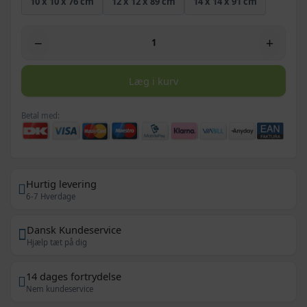
10 x 10 x 76 cm
12 x 12 x 89 cm
14 x 14 x 91 cm
−
+
Læg i kurv
Betal med:
Hurtig levering
6-7 Hverdage
Dansk Kundeservice
Hjælp tæt på dig
14 dages fortrydelse
Nem kundeservice