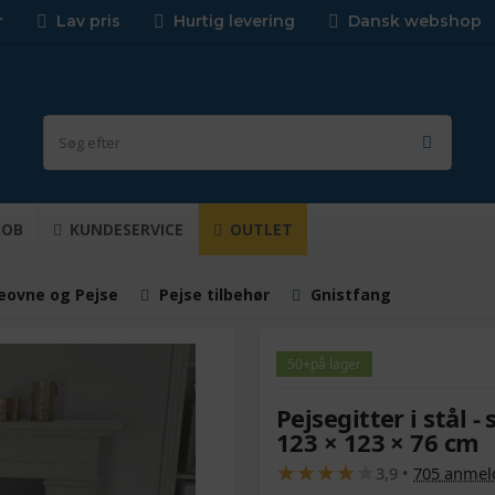
r
Lav pris
Hurtig levering
Dansk webshop
JOB
KUNDESERVICE
OUTLET
eovne og Pejse
Pejse tilbehør
Gnistfang
50+
på lager
Pejsegitter i stål 
123 × 123 × 76 cm
★
★
★
★
★
★
★
★
★
★
3,9
•
705
anmeld