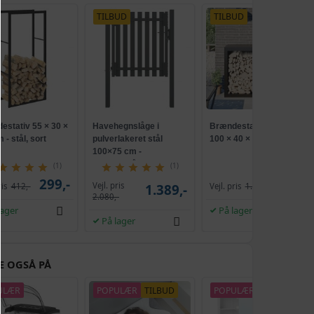
TILBUD
TILBUD
estativ 55 × 30 ×
Havehegnslåge i
Brændestativ i stål -
 - stål, sort
pulverlakeret stål
100 × 40 × 80 cm, sort
100×75 cm -
antracitgrå
(1)
(1)
299,-
919,-
Vejl. pris
ris
412,-
1.389,-
Vejl. pris
1.204,-
2.080,-
lager
På lager
På lager
E OGSÅ PÅ
ULÆR
POPULÆR
TILBUD
POPULÆR