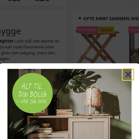
OFTE KØBT SAMMEN ME
 hygge
POPULÆR
TILBUD
POP
egitter
i sort stål. Det danner en
 så du kan nyde flammerne uden
ge giver nem adgang, mens den
dagen.
rændeovn
Foldbart havebord 40 ×
Brænd
 76 cm (L × B × H). De individuelle
40 × 40 cm i massivt
154 c
n sorte finish passer diskret ind i
akacietræ
stål, 
stfanger
ved pejs og brændeovn
(504)
339,-
Vejl. pris
438,-
Vejl. p
Let at samle.
På lager
På 
ndeovnsgitter
ALTERNATIVE VARER