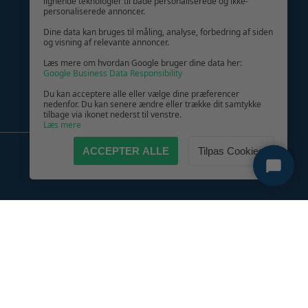
lignende teknologier til både personaliserede og ikke-
personaliserede annoncer.
Dine data kan bruges til måling, analyse, forbedring af siden
og visning af relevante annoncer.
Læs mere om hvordan Google bruger dine data her:
Google Business Data Responsibility
Du kan acceptere alle eller vælge dine præferencer
nedenfor. Du kan senere ændre eller trække dit samtykke
tilbage via ikonet nederst til venstre.
Læs mere
ACCEPTER ALLE
Tilpas Cookies