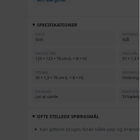
sort stål gitter
SPECIFIKATIONER
FARVE
MATERIALE
Sort
Stål
SAMLEDE MÅL
PANELMÅL
123 × 123 × 76 cm (L × B × H)
57 × 1,3 ×
DØRMÅL
ANVENDELS
50 × 1,3 × 76 cm (L × B × H)
Omkring p
EGENSKAB
BEMÆRKNI
Let at samle
Til kæledy
OFTE STILLEDE SPØRGSMÅL
Kan gitteret bruges foran både pejs og brænd