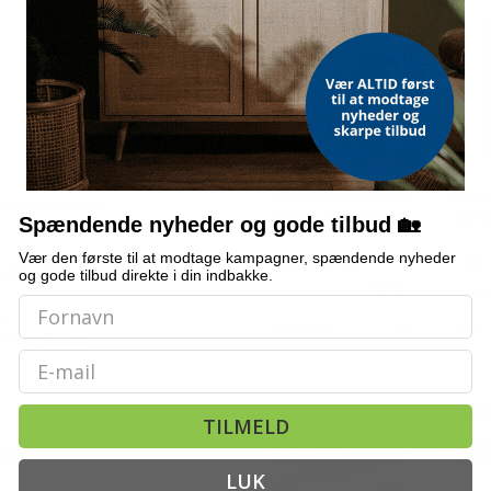
TILBUD
Brændestativ 50 × 28 ×
Brænd
 76 cm (L × B × H)
132 cm - stål, matsort
116 cm
Spændende nyheder og gode tilbud 🏡
E
Vær den første til at modtage kampagner, spændende nyheder
(74)
ejse, griller, brændeovne m.m.
og gode tilbud direkte i din indbakke.
409,-
Vejl. p
NG
På lager
På 
r, ikke til børn
Email
ANDRE KUNDER KIGGED
TILMELD
eovn?
POPULÆR
POP
LUK