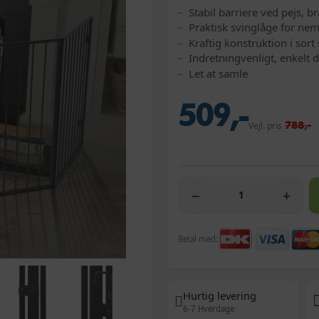
Stabil barriere ved pejs, 
Praktisk svinglåge for ne
Kraftig konstruktion i sort 
Indretningvenligt, enkelt 
Let at samle
509,-
788,-
Vejl. pris
−
+
Betal med:
Hurtig levering
6-7 Hverdage