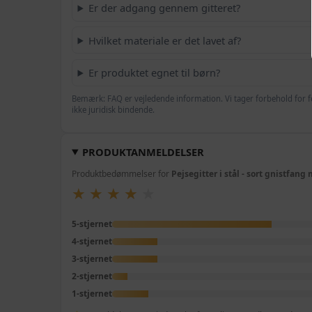
Er der adgang gennem gitteret?
Hvilket materiale er det lavet af?
Er produktet egnet til børn?
Bemærk: FAQ er vejledende information. Vi tager forbehold for f
ikke juridisk bindende.
PRODUKTANMELDELSER
Produktbedømmelser for
Pejsegitter i stål - sort gnistfan
★
★
★
★
★
★
★
★
★
★
5-stjernet
4-stjernet
3-stjernet
2-stjernet
1-stjernet