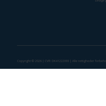
Ledige 
Copyright © 2026 | CVR: DK41222093 | Alle rettigheder forbeho