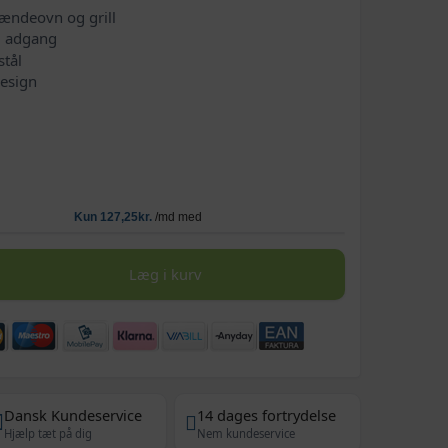
brændeovn og grill
m adgang
stål
design
Læg i kurv
Dansk Kundeservice
14 dages fortrydelse
Hjælp tæt på dig
Nem kundeservice