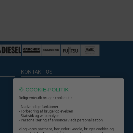
KONTAKT OS
Boligcenter.dk
🍪 COOKIE-POLITIK
Kundeservice
Boligcenter.dk bruger cookies til:
- Nødvendige funktioner
- Forbedring af brugeroplevelsen
- Statistik og webanalyse
- Personalisering af annoncer / ads personalization
GIV GLÆDE MED ET GAVEKORT!
Vi og vores partnere, herunder Google, bruger cookies og