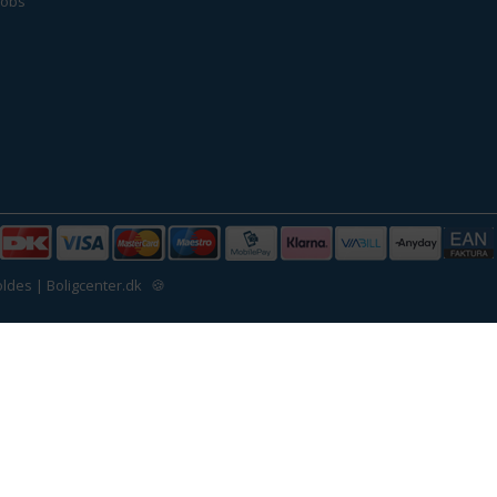
jobs
ldes | Boligcenter.dk
🍪