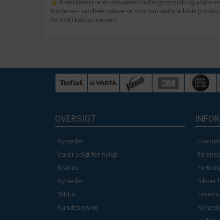
⭐ Anmeldelserne er indsamlet fra Boligcenter.dk og andre veri
kundernes samlede oplevelse, som kan vedrøre både produktet
forhold i købsprocessen.
OVERSIGT
INFO
Nyheder
Handel
Varer solgt for nyligt
Finanse
Brands
Fortrol
Nyheder
Sikker 
Tilbud
Leverin
Kundeservice
Nyheds