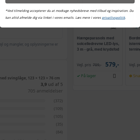
*Ved tilmelding accepterer du at modtage nyhedsbreve med tilbud og inspiration. Du
kan altid afmelde dig via linket i vores emails. Læs mere i vores
privatlivspolitik
.
Hængeparasols med
Bordm
solcelledrevne LED-lys,
istern
ejl og mangler, og oplysningerne er
3 m - grå, med krydsfod
ternin
og krank, UPF 50+
selvr
579,-
Vejl. pris
709,-
Vejl. p
På lager
Sna
g med svinglåge, 123 × 123 × 76 cm
3,9
ud af 5
705 anmeldelser
(372)
(109)
(105)
(35)
(84)