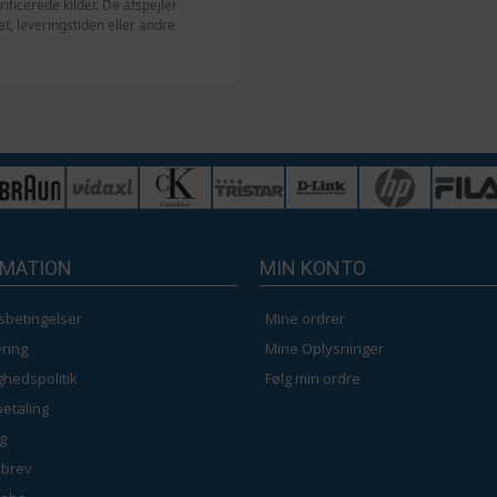
ficerede kilder. De afspejler
, leveringstiden eller andre
RMATION
MIN KONTO
sbetingelser
Mine ordrer
ring
Mine Oplysninger
ighedspolitik
Følg min ordre
betaling
g
brev