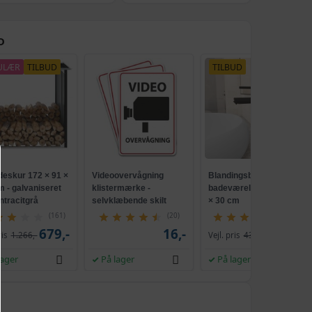
D
ULÆR
TILBUD
TILBUD
eskur 172 × 91 ×
Videoovervågning
Blandingsbatteri til
m - galvaniseret
klistermærke -
badeværelse - sort, 12
antracitgrå
selvklæbende skilt
× 30 cm
(161)
(20)
(271)
679,-
16,-
369,-
ris
1.266,-
Vejl. pris
437,-
lager
På lager
På lager