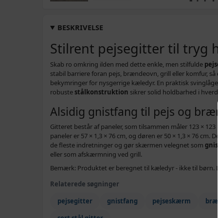
BESKRIVELSE
Stilrent pejsegitter til tryg
Skab ro omkring ilden med dette enkle, men stilfulde
pejs
stabil barriere foran pejs, brændeovn, grill eller komfur,
bekymringer for nysgerrige kæledyr. En praktisk svinglå
robuste
stålkonstruktion
sikrer solid holdbarhed i hver
Alsidig gnistfang til pejs og b
Gitteret består af paneler, som tilsammen måler 123 × 123 ×
paneler er 57 × 1,3 × 76 cm, og døren er 50 × 1,3 × 76 cm. De
de fleste indretninger og gør skærmen velegnet som
gni
eller som afskærmning ved grill.
Bemærk: Produktet er beregnet til kæledyr - ikke til børn. 
Relaterede søgninger
pejsegitter
gnistfang
pejseskærm
bræ