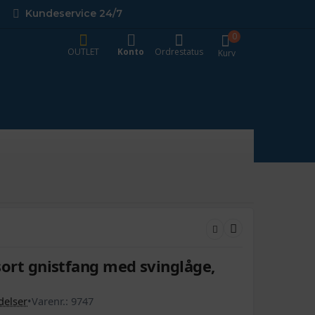
Kundeservice 24/7
0
OUTLET
Konto
Ordrestatus
Kurv
- sort gnistfang med svinglåge,
elser
•
Varenr.:
9747