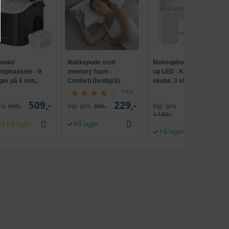
odel
Nakkepude med
Makeupbord med spejl
ingmaskine - 9
memory foam -
og LED - Kailyn, 2
ger på 6 min.,
Conforti (hvid/grå)
skabe, 3 skuffer, 5
ensende, sort
hylder, 9 dæmpbare
(149)
pærer, skydebeslag
509,-
229,-
Vejl. pris
ris
569,-
Vejl. pris
386,-
1.009,-
uden værktøj - cloud
1.149,-
hvid
rt på lager
På lager
På lager