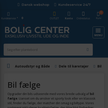
Dansk webshop
Kundeservice 24/7
0
0
Kurv
Kundeservice
OUTLET
Konto
Ordrestatus
MENU
Autoudstyr og Både
Dele til køretøjer
Bil fæ
Bil fælge
Opgrader din bils udseende med vores brede udvalg af
bil
fælge
. Uanset om du ønsker et sporty look eller en klassisk
stil, finder du fælge, der matcher din smag og biltype. Vores
sortiment inkluderer kvalitetsfælge, der ikke blot forbedrer