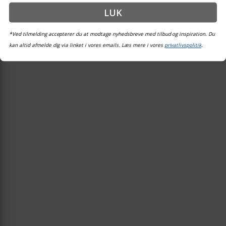
LUK
*Ved tilmelding accepterer du at modtage nyhedsbreve med tilbud og inspiration. Du
kan altid afmelde dig via linket i vores emails. Læs mere i vores
privatlivspolitik
.