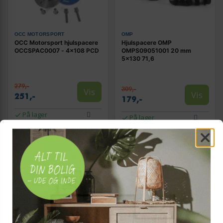
OCC MOTORSPORT
OMP
OCC Motorsport hjulspacere
Hjulspacere OMP
OCCSPAC0007 - 4x108 PCD
OMPS09051001 20 mm
5x130 71,6
279,-
309,-
Vis
Vis
251,-
179,-
På lager
På lager
TILBUD