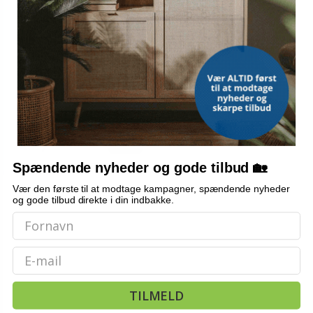
PROPLUS
ProPlus hjulkapsler 4 stk.
Terra 14" sølvfarvet og sort
684,-
Vis
409,-
Spændende nyheder og gode tilbud 🏡
Udsolgt
Vær den første til at modtage kampagner, spændende nyheder
og gode tilbud direkte i din indbakke.
Email
TILMELD