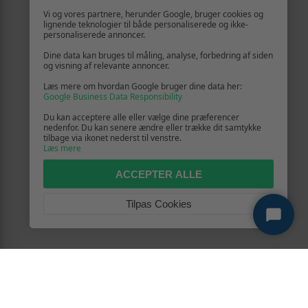
Vi og vores partnere, herunder Google, bruger cookies og
lignende teknologier til både personaliserede og ikke-
personaliserede annoncer.
Dine data kan bruges til måling, analyse, forbedring af siden
og visning af relevante annoncer.
Læs mere om hvordan Google bruger dine data her:
Google Business Data Responsibility
Du kan acceptere alle eller vælge dine præferencer
nedenfor. Du kan senere ændre eller trække dit samtykke
tilbage via ikonet nederst til venstre.
Læs mere
ACCEPTER ALLE
Tilpas Cookies