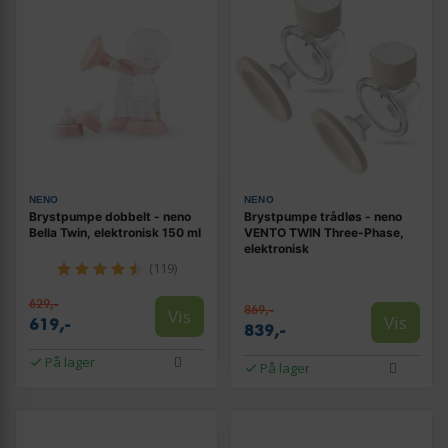
NENO
NENO
Brystpumpe dobbelt - neno
Brystpumpe trådløs - neno
Bella Twin, elektronisk 150 ml
VENTO TWIN Three-Phase,
elektronisk
(119)
629,-
869,-
Vis
Vis
619,-
839,-
På lager
På lager