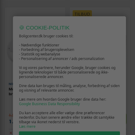
TILBUD
🍪 COOKIE-POLITIK
Boligcenter.dk bruger cookies til:
- Nødvendige funktioner
- Forbedring af brugeroplevelsen
- Statistik og webanalyse
- Personalisering af annoncer / ads personalization
Vi og vores partnere, herunder Google, bruger cookies og
lignende teknologier til både personaliserede og ikke-
personaliserede annoncer.
NO NAME
EUFY
Dine data kan bruges til måling, analyse, forbedring af siden
Momcozy M5 dobbelt
eufy E10 bærbar brystpumpe
og visning af relevante annoncer.
brystpumpe 160 ml - Purple
- Wearable dobbeltsæt
Læs mere om hvordan Google bruger dine data her:
Google Business Data Responsibility
Du kan acceptere alle eller vælge dine præferencer
1.299,-
1.279,-
nedenfor. Du kan senere ændre eller trække dit samtykke
Vis
Vis
1.289,-
1.199,-
tilbage via ikonet nederst til venstre.
Læs mere
Udsolgt
Udsolgt