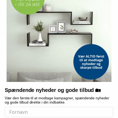
MOMCOZY
MOMCOZY
Momcozy M5 bærbar
Momcozy S12 Pro elektronisk
brystpumpe dobbelt sæt -
brystpumpe 180 ml
rød
Vis
919,-
Vis
1.289,-
På lager
På lager
Spændende nyheder og gode tilbud 🏡
Vær den første til at modtage kampagner, spændende nyheder
NY
NY
og gode tilbud direkte i din indbakke.