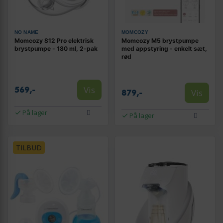
NO NAME
MOMCOZY
Momcozy S12 Pro elektrisk
Momcozy M5 brystpumpe
brystpumpe - 180 ml, 2-pak
med appstyring - enkelt sæt,
rød
Vis
569,-
Vis
879,-
På lager
På lager
TILBUD