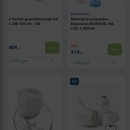
ESPERANZA
J-formet graviditetspude 54
Elektrisk brystpumpe -
× (36-43) cm - blå
Esperanza ECM001B, blå,
LCD, 1.550 ml
229,-
Vis
409,-
Vis
219,-
På lager
På lager
NY