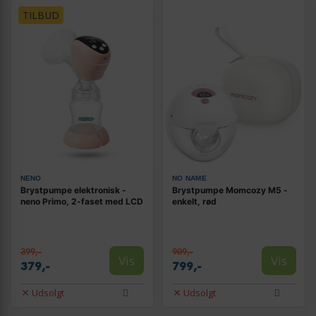
TILBUD
NENO
NO NAME
Brystpumpe elektronisk -
Brystpumpe Momcozy M5 -
neno Primo, 2-faset med LCD
enkelt, rød
399,-
909,-
Vis
Vis
379,-
799,-
Udsolgt
Udsolgt