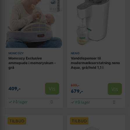
MOMCOZY
NENO
Momcozy Exclusive
Vanddispenser til
ammepude i memoryskum -
modermælkserstatning neno
grå
Aqua, grå/hvid 1,1 l
699,-
Vis
Vis
409,-
679,-
På lager
På lager
TILBUD
TILBUD