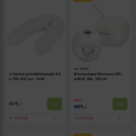
NO NAME
J-formet graviditetspude 54
Brystpumpe Momcozy M5 -
× (36-43) cm - hvid
enkelt, lilla, 160 ml
909,-
Vis
Vis
419,-
809,-
Udsolgt
Udsolgt