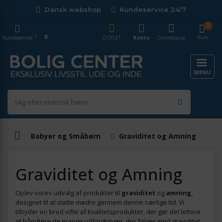
Dansk webshop
Kundeservice 24/7
0
0
Kurv
Kundeservice
OUTLET
Konto
Ordrestatus
MENU
Babyer og Småbørn
Graviditet og Amning
Graviditet og Amning
Oplev vores udvalg af produkter til
graviditet
og
amning
,
designet til at støtte mødre gennem denne særlige tid. Vi
tilbyder en bred vifte af kvalitetsprodukter, der gør det lettere
at håndtere de mange udfordringer, der følger med graviditet