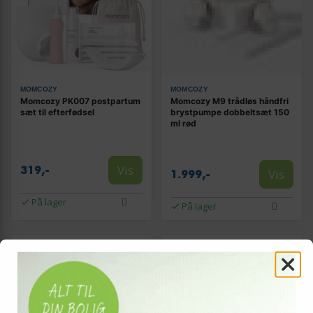
MOMCOZY
MOMCOZY
Momcozy PK007 postpartum
Momcozy M9 trådløs håndfri
sæt til efterfødsel
brystpumpe dobbeltsæt 150
ml rød
Vis
319,-
Vis
1.999,-
På lager
På lager
NY
NY