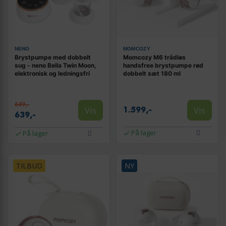
NENO
MOMCOZY
Brystpumpe med dobbelt
Momcozy M6 trådløs
sug - neno Bella Twin Moon,
handsfree brystpumpe rød
elektronisk og ledningsfri
dobbelt sæt 180 ml
649,-
Vis
Vis
1.599,-
639,-
På lager
På lager
TILBUD
NY