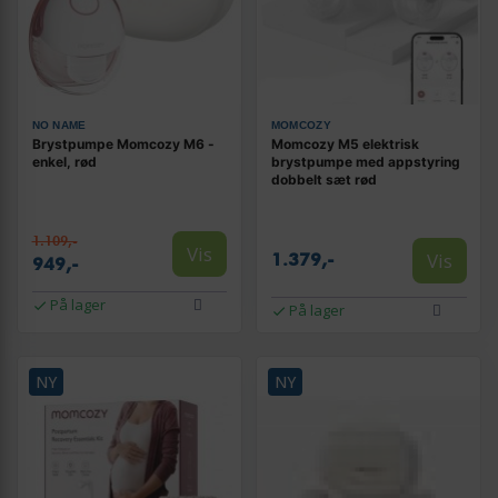
NO NAME
MOMCOZY
Brystpumpe Momcozy M6 -
Momcozy M5 elektrisk
enkel, rød
brystpumpe med appstyring
dobbelt sæt rød
1.109,-
Vis
Vis
1.379,-
949,-
På lager
På lager
NY
NY