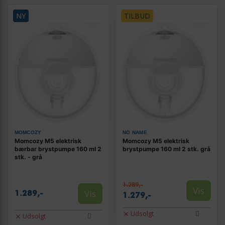
NY
TILBUD
MOMCOZY
NO NAME
Momcozy M5 elektrisk
Momcozy M5 elektrisk
bærbar brystpumpe 160 ml 2
brystpumpe 160 ml 2 stk. grå
stk. - grå
1.289,-
Vis
Vis
1.289,-
1.279,-
Udsolgt
Udsolgt