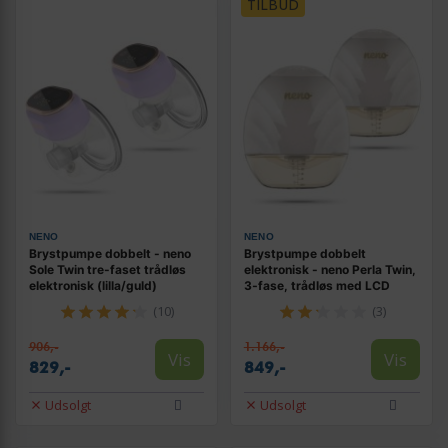
TILBUD
NENO
NENO
Brystpumpe dobbelt - neno
Brystpumpe dobbelt
Sole Twin tre-faset trådløs
elektronisk - neno Perla Twin,
elektronisk (lilla/guld)
3‑fase, trådløs med LCD
(10)
(3)
906,-
1.166,-
Vis
Vis
829,-
849,-
Udsolgt
Udsolgt