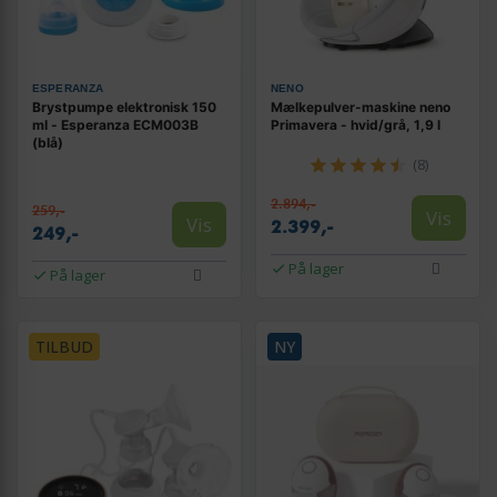
ESPERANZA
NENO
Brystpumpe elektronisk 150
Mælkepulver-maskine neno
ml - Esperanza ECM003B
Primavera - hvid/grå, 1,9 l
(blå)
(8)
2.894,-
259,-
Vis
Vis
2.399,-
249,-
På lager
På lager
TILBUD
NY