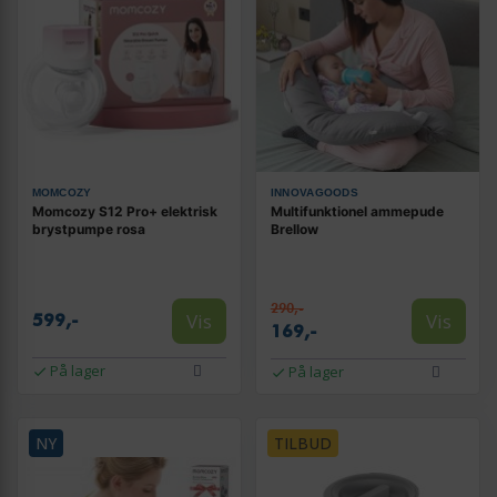
MOMCOZY
INNOVAGOODS
Momcozy S12 Pro+ elektrisk
Multifunktionel ammepude
brystpumpe rosa
Brellow
290,-
Vis
Vis
599,-
169,-
På lager
På lager
NY
TILBUD