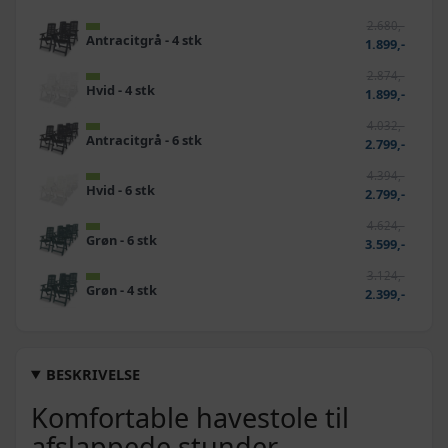
2.680,-
Antracitgrå - 4 stk
1.899,-
2.874,-
Hvid - 4 stk
1.899,-
4.032,-
Antracitgrå - 6 stk
2.799,-
4.394,-
Hvid - 6 stk
2.799,-
4.624,-
Grøn - 6 stk
3.599,-
3.124,-
Grøn - 4 stk
2.399,-
BESKRIVELSE
Komfortable havestole til
afslappede stunder