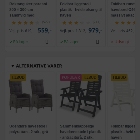
Rektangulær parasol
Foldbar liggestol i
Foldbart rundt
200 × 300 cm -
plastik - hvid solseng til
havebord Ø46 c
sandhvid med
haven
massivt akaciet
håndsving
hvid
(527)
(241)
559,-
979,-
Vejl. pris
619,-
Vejl. pris
1.312,-
Vejl. pris
462,-
På lager
På lager
Udsolgt
ALTERNATIVE VARER
TILBUD
POPULÆR
TILBUD
TILBUD
Udendørs havestole i
Sammenklappelige
Foldbar liggestol
polyrattan - 2 stk., grå
havelænestole i plastik
plastik - hvid sol
- antracitgrå, 2 stk.
haven