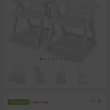
(1 solgt i dag)
50+
på lager