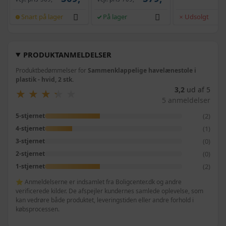
Snart på lager
På lager
Udsolgt
PRODUKTANMELDELSER
Produktbedømmelser for
Sammenklappelige havelænestole i
plastik - hvid, 2 stk.
3,2
ud af 5
★
★
★
★
★
★
★
★
★
★
5 anmeldelser
(2)
5-stjernet
(1)
4-stjernet
(0)
3-stjernet
(0)
2-stjernet
(2)
1-stjernet
⭐ Anmeldelserne er indsamlet fra Boligcenter.dk og andre
verificerede kilder. De afspejler kundernes samlede oplevelse, som
kan vedrøre både produktet, leveringstiden eller andre forhold i
købsprocessen.