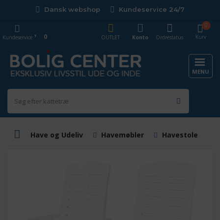
Dansk webshop
Kundeservice 24/7
0
0
Kurv
Kundeservice
OUTLET
Konto
Ordrestatus
MENU
Have og Udeliv
Havemøbler
Havestole