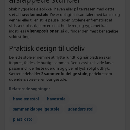
Skab hyggelige øjeblikke i haven eller på terrassen med dette
sæt af
havelænestole
. De er oplagte til samtaler med familie og
venner eller til en stille pause i solen. Stolene er fremstillet af
slidstærk plastik, som er let at holde ren, og ryglænet kan
indstilles i
4 lænepositioner
, så du finder den mest behagelige
siddestilling.
Praktisk design til udeliv
De lette stole er nemme at flytte rundt, og når pladsen skal
frigøres, foldes de hurtigt sammen. Den klassiske hvide farve
passer ind i de fleste uderum og giver et lyst, roligt udtryk.
Sættet indeholder
2 sammenfoldelige stole
, perfekte som
udendørs spise- eller loungestole.
Relaterede søgninger
havelænestol
havestole
sammenklappelige stole
udendørs stol
plastik stol