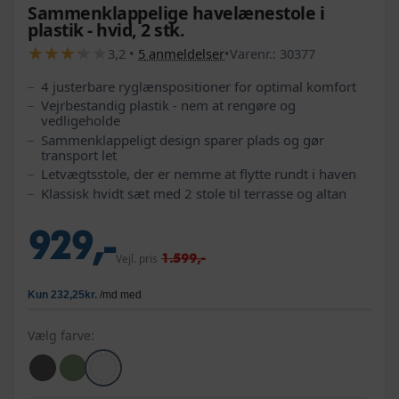
Sammenklappelige havelænestole i
plastik - hvid, 2 stk.
★
★
★
★
★
★
★
★
★
★
3,2
•
5
anmeldelser
•
Varenr.:
30377
4 justerbare ryglænspositioner for optimal komfort
Vejrbestandig plastik - nem at rengøre og
vedligeholde
Sammenklappeligt design sparer plads og gør
transport let
Letvægtsstole, der er nemme at flytte rundt i haven
Klassisk hvidt sæt med 2 stole til terrasse og altan
929,-
1.599,-
Vejl. pris
Vælg farve: