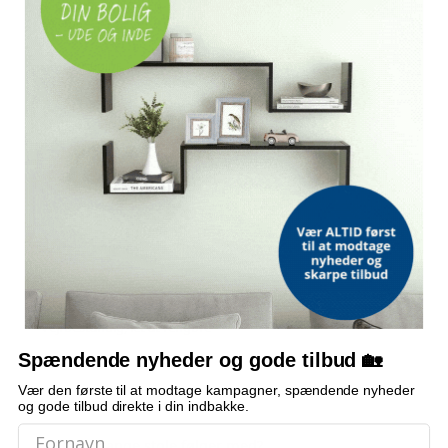
SÆDEHØJDE FRA JORDEN
44 cm
ARMLÆNSHØJDE
63 cm
RYGLÆN
4 positioner
FUNKTION
Sammenklappelig
MAKS. BELASTNING
110 kg pr. sæde
EGENSKABER
Vejrbestandig, let at rengøre
Spændende nyheder og gode tilbud 🏡
Vær den første til at modtage kampagner, spændende nyheder
OFTE STILLEDE SPØRGSMÅL
og gode tilbud direkte i din indbakke.
Hvor mange stole følger med?