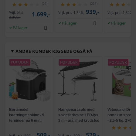
(29)
(209)
939,-
Vejl. pris
1.699,-
Vejl. pris
1.346,-
Vejl. pris
1.312,-
3.369,-
På lager
På lager
På lager
ANDRE KUNDER KIGGEDE OGSÅ PÅ
POPULÆR
POPULÆR
POPULÆR
Bordmodel
Hængeparasols med
Vetoquinol Dron
isterningmaskine - 9
solcelledrevne LED-lys,
ormekur spot-on 
terninger på 6 min.,
3 m - grå, med krydsfod
- 2,5-5 kg, 2×0,7
selvrensende, sort
og krank, UPF 50+
509,-
579,-
Vejl. pris
569,-
Vejl. pris
709,-