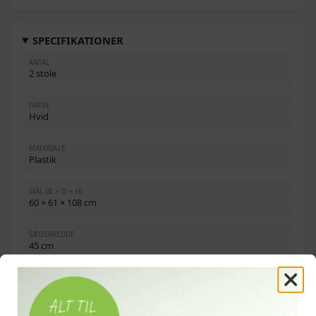
SPECIFIKATIONER
ANTAL
2 stole
FARVE
Hvid
MATERIALE
Plastik
MÅL (B × D × H)
60 × 61 × 108 cm
SÆDEBREDDE
45 cm
SÆDEDYBDE
49,5 cm