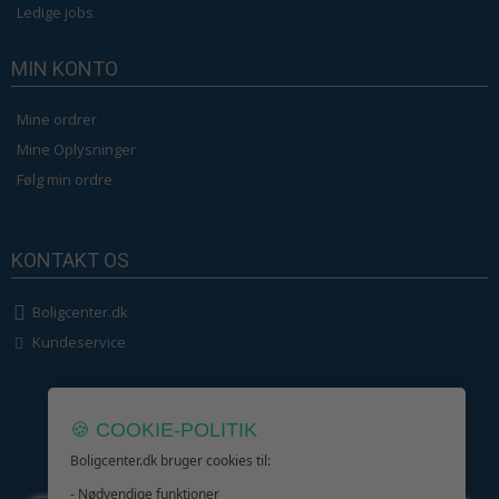
Ledige jobs
MIN KONTO
Mine ordrer
Mine Oplysninger
Følg min ordre
KONTAKT OS
Boligcenter.dk
Kundeservice
🍪 COOKIE-POLITIK
Boligcenter.dk bruger cookies til:
GIV GLÆDE MED ET GAVEKORT!
- Nødvendige funktioner