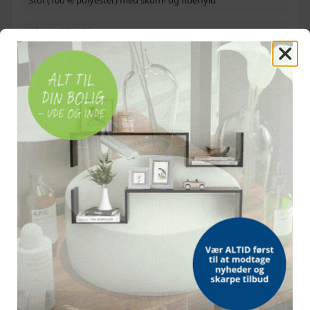
MÅL, HYNDE (HVER)
208 × 55 × 3 cm (B × D × T)
MEDFØLGER
1 solseng og 2 hynder
MAKS. BELASTNING
110 kg pr. sæde
OFTE STILLEDE SPØRGSMÅL
Kan ryglænene indstilles individuelt?
Hvor meget kan solsengen bære?
Hvad følger med i pakken?
Hvilke materialer er brugt?