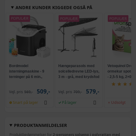
ANDRE KUNDER KIGGEDE OGSÅ PÅ
POPULÆR
POPULÆR
POPULÆR
Bordmodel
Hængeparasols med
Vetoquinol Dron
isterningmaskine - 9
solcelledrevne LED-lys,
ormekur spot-on 
terninger på 6 min.,
3 m - grå, med krydsfod
- 2,5-5 kg, 2×0,7
selvrensende, sort
og krank, UPF 50+
509,-
579,-
Vejl. pris
569,-
Vejl. pris
709,-
Snart på lager
På lager
Udsolgt
PRODUKTANMELDELSER
Produktbedømmelser for
2-personers solseng i polyrattan med