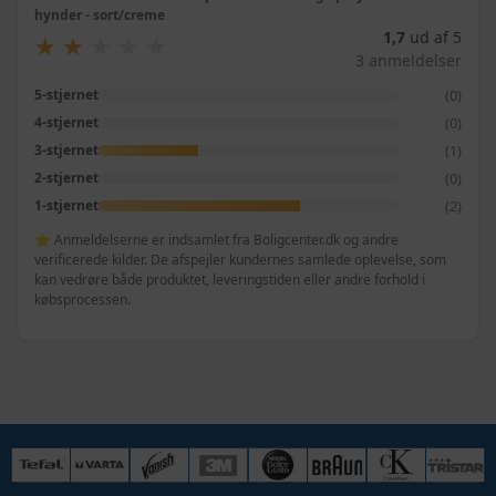
hynder - sort/creme
1,7
ud af 5
★
★
★
★
★
★
★
★
★
★
3 anmeldelser
(0)
5-stjernet
(0)
4-stjernet
(1)
3-stjernet
(0)
2-stjernet
(2)
1-stjernet
⭐ Anmeldelserne er indsamlet fra Boligcenter.dk og andre
verificerede kilder. De afspejler kundernes samlede oplevelse, som
kan vedrøre både produktet, leveringstiden eller andre forhold i
købsprocessen.