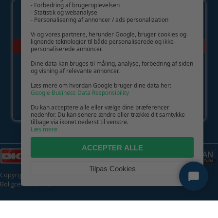
- Forbedring af brugeroplevelsen
- Statistik og webanalyse
- Personalisering af annoncer / ads personalization
Vi og vores partnere, herunder Google, bruger cookies og
lignende teknologier til både personaliserede og ikke-
personaliserede annoncer.
Dine data kan bruges til måling, analyse, forbedring af siden
og visning af relevante annoncer.
Læs mere om hvordan Google bruger dine data her:
Google Business Data Responsibility
Du kan acceptere alle eller vælge dine præferencer
nedenfor. Du kan senere ændre eller trække dit samtykke
tilbage via ikonet nederst til venstre.
Læs mere
ACCEPTER ALLE
Tilpas Cookies
Copyright © 2026 | CVR: DK41222093 | Alle rettigheder forbeholdes |
Boligcenter.dk
🍪