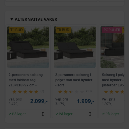
ALTERNATIVE VARER
TILBUD
TILBUD
POPULÆR
TI
2-personers solseng
2-personers solseng i
Solseng i polyra
med foldbart tag
polyrattan med hynder
med hynder - sor
213×118×97 cm -
- sort
justerbar 195 c
polyrattan, sort
(2)
(13)
Vejl. pris
Vejl. pris
Vejl. pris
2.099,-
1.999,-
1.
3.479,-
3.179,-
1.979,-
På lager
På lager
På lager