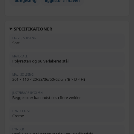
loungeseng
liggestol til haven
SPECIFIKATIONER
FARVE, SOLSENG
Sort
MATERIALE
Polyrattan og pulverlakeret stål
MÅL, SOLSENG
201 × 110 × 20/23/36/50/62 cm (B × D × H)
JUSTERBARE RYGLÆN
Begge sider kan indstilles i flere vinkler
HYNDEFARVE
Creme
HYNDER
Stof (100 % polyester) med skum- og fiberfyld