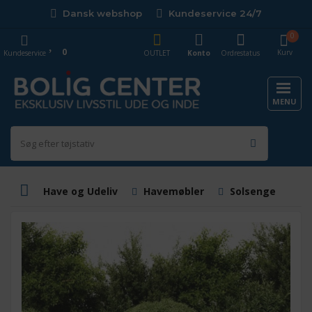
Dansk webshop
Kundeservice 24/7
0
0
Kurv
Kundeservice
OUTLET
Konto
Ordrestatus
MENU
Have og Udeliv
Havemøbler
Solsenge