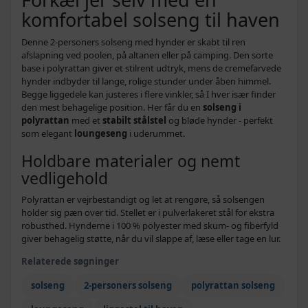
komfortabel solseng til haven
Denne 2-personers solseng med hynder er skabt til ren
afslapning ved poolen, på altanen eller på camping. Den sorte
base i polyrattan giver et stilrent udtryk, mens de cremefarvede
hynder indbyder til lange, rolige stunder under åben himmel.
Begge liggedele kan justeres i flere vinkler, så I hver især finder
den mest behagelige position. Her får du en
solseng i
polyrattan
med et
stabilt stålstel
og bløde hynder - perfekt
som elegant
loungeseng
i uderummet.
Holdbare materialer og nemt
vedligehold
Polyrattan er vejrbestandigt og let at rengøre, så solsengen
holder sig pæn over tid. Stellet er i pulverlakeret stål for ekstra
robusthed. Hynderne i 100 % polyester med skum- og fiberfyld
giver behagelig støtte, når du vil slappe af, læse eller tage en lur.
Relaterede søgninger
solseng
2-personers solseng
polyrattan solseng