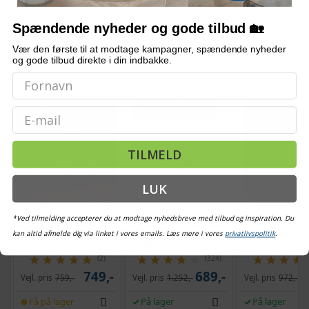
Bemærk: FAQ er vejledende information. Vi tager forbehold for fejl og
Spændende nyheder og gode tilbud 🏡
mangler, og oplysningerne er ikke juridisk bindende.
Vær den første til at modtage kampagner, spændende nyheder
og gode tilbud direkte i din indbakke.
OFTE KØBT SAMMEN MED
POPULÆR
TILBUD
POPULÆR
TILBUD
POPULÆR
TI
Email
TILMELD
LUK
*Ved tilmelding accepterer du at modtage nyhedsbreve med tilbud og inspiration. Du
Havebord i polyrattan
Topmadras 180 x 200
Bærbar parasolfo
med hærdet glas - sort,
cm - koldskum
sand/vand - 60 l,
kan altid afmelde dig via linket i vores emails. Læs mere i vores
privatlivspolitik
.
45 × 45 × 40 cm
æggebakke, 6 cm
dele)
(2)
(324)
749,-
689,-
Vejl. pris
759,-
Vejl. pris
1.252,-
Vejl. pris
972,-
Få på lager
På lager
På lager