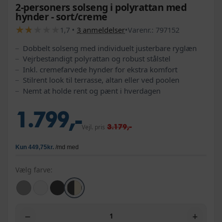
2-personers solseng i polyrattan med
hynder - sort/creme
★
★
★
★
★
★
★
★
★
★
1,7
•
3
anmeldelser
•
Varenr.:
797152
Dobbelt solseng med individuelt justerbare ryglæn
Vejrbestandigt polyrattan og robust stålstel
Inkl. cremefarvede hynder for ekstra komfort
Stilrent look til terrasse, altan eller ved poolen
Nemt at holde rent og pænt i hverdagen
1.799,-
3.179,-
Vejl. pris
Vælg farve:
−
+