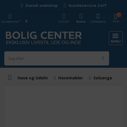
Dansk webshop
Kundeservice 24/7
0
0
Kurv
Kundeservice
OUTLET
Konto
Ordrestatus
MENU
Have og Udeliv
Havemøbler
Solsenge