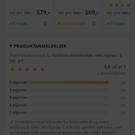
og krank, UPF 50+
selvrensende, sort
579,-
509,-
Vejl. pris
709,-
Vejl. pris
569,-
Vejl. pris
386,-
På lager
Snart på lager
På lager
PRODUKTANMELDELSER
Produktbedømmelser for
Foldbare strandmåtter med ryglæn - 2
stk., grå
5,0
ud af 5
★
★
★
★
★
★
★
★
★
★
3 anmeldelser
(3)
5-stjernet
(0)
4-stjernet
(0)
3-stjernet
(0)
2-stjernet
(0)
1-stjernet
⭐ Anmeldelserne er indsamlet fra Boligcenter.dk og andre
verificerede kilder. De afspejler kundernes samlede oplevelse, som
kan vedrøre både produktet, leveringstiden eller andre forhold i