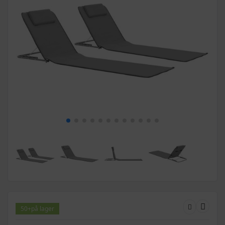
50+
på lager