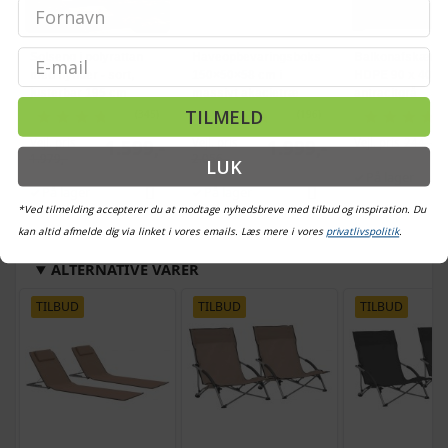
Email
Solseng i polyrattan
Haveopbevaringsboks
Balkonafskærmn
med hynder - sort,
150×50×58 cm i
HDPE 90 x 400 c
justerbar 195 cm
massivt akacietræ
antracitgrå
TILMELD
(345)
(196)
Vejl. pris
Vejl. pris
1.599,-
1.999,-
Vejl. pris
244,-
1.979,-
2.056,-
LUK
På lager
På lager
På lager
*Ved tilmelding accepterer du at modtage nyhedsbreve med tilbud og inspiration. Du
kan altid afmelde dig via linket i vores emails. Læs mere i vores
privatlivspolitik
.
ALTERNATIVE VARER
TILBUD
TILBUD
TILBUD