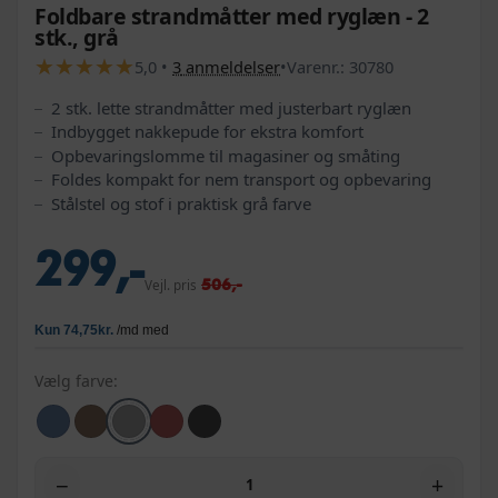
Foldbare strandmåtter med ryglæn - 2
stk., grå
★
★
★
★
★
★
★
★
★
★
5,0
•
3
anmeldelser
•
Varenr.:
30780
2 stk. lette strandmåtter med justerbart ryglæn
Indbygget nakkepude for ekstra komfort
Opbevaringslomme til magasiner og småting
Foldes kompakt for nem transport og opbevaring
Stålstel og stof i praktisk grå farve
299,-
506,-
Vejl. pris
Vælg farve:
−
+