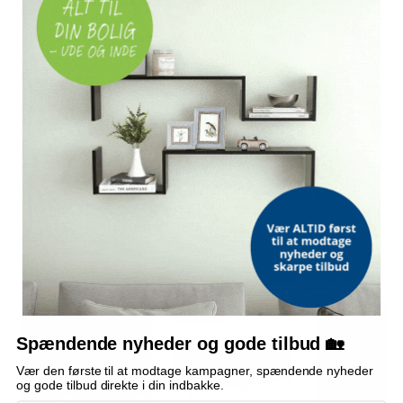
OFTE STILLEDE SPØRGSMÅL
Hvor mange strandmåtter er der i sættet?
Kan ryglænet justeres?
Hvilke mål har måtten?
Er der plads til opbevaring?
Bemærk: FAQ er vejledende information. Vi tager forbehold for fejl og
mangler, og oplysningerne er ikke juridisk bindende.
OFTE KØBT SAMMEN MED
POPULÆR
TILBUD
TILBUD
TILBUD
Spændende nyheder og gode tilbud 🏡
Vær den første til at modtage kampagner, spændende nyheder
og gode tilbud direkte i din indbakke.