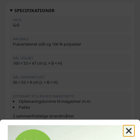
SPECIFIKATIONER
FARVE
Grå
MATERIALE
Pulverlakeret stål og 100 % polyester
MÅL UDSLÅET
160 × 53 × 47 cm (L × B × H)
MÅL SAMMENFOLDET
56 × 52 × 8 cm (L × B × H)
JUSTERBART RYGLÆN MED NAKKESTØTTE
Opbevaringslomme til magasiner m.m.
Pakke
2 sammenfoldelige strandmåtter