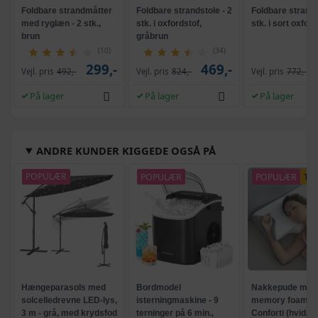
Foldbare strandmåtter
Foldbare strandstole - 2
Foldbare strands
med ryglæn - 2 stk.,
stk. i oxfordstof,
stk. i sort oxford
brun
gråbrun
(10)
(34)
299,-
469,-
Vejl. pris
492,-
Vejl. pris
824,-
Vejl. pris
772,-
På lager
På lager
På lager
ANDRE KUNDER KIGGEDE OGSÅ PÅ
POPULÆR
POPULÆR
POPULÆR
TI
Hængeparasols med
Bordmodel
Nakkepude med
solcelledrevne LED-lys,
isterningmaskine - 9
memory foam -
3 m - grå, med krydsfod
terninger på 6 min.,
Conforti (hvid/gr